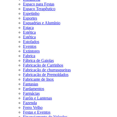
Espaço para Festas
Espaço Terapêutico
Espetinho
Esportes
Esquadrias e Alumínio
Estaca
Estética
Estética
Estofados
Eventos
Extintores
Fabrica
Fábrica de Gaiolas
Fabricação de Carrinhos
Fabricação de churrasqueiras
Fabricação de Premoldados
Fabricante de Inox
Fantasias
Fardamentos
Farmácias
Faróis e Lantenas
Fazenda
Ferro Velho
Festas e Eventos
Financiamento de Veículos