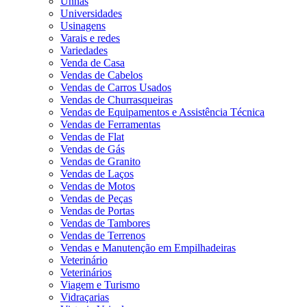
Unhas
Universidades
Usinagens
Varais e redes
Variedades
Venda de Casa
Vendas de Cabelos
Vendas de Carros Usados
Vendas de Churrasqueiras
Vendas de Equipamentos e Assistência Técnica
Vendas de Ferramentas
Vendas de Flat
Vendas de Gás
Vendas de Granito
Vendas de Laços
Vendas de Motos
Vendas de Peças
Vendas de Portas
Vendas de Tambores
Vendas de Terrenos
Vendas e Manutenção em Empilhadeiras
Veterinário
Veterinários
Viagem e Turismo
Vidraçarias