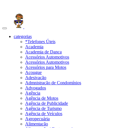
Toggle
navigation
categorias
*Telefones Úteis
Academia
Academia de Dança
Acessórios Automotivos
Acessórios Automotivos
Acessórios para Motos
Açougue
Adesivação
Admnistração de Condomínios
Advogados
Agência
Agência de Motos
Agência de Publicidade
Agência de Turismo
Agência de Veículos
Agropecuária
Alimentação