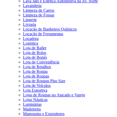
Lava Jato e Estética Automotiva na Av. Norte
Lavanderia
Limpeza de Carros
Limpeza de Fossas
Lingerie
Livraria
Locação de Banheiros Químicos
Locação de Ferramentas
Locadora
Logística
Loja de Ballet
Loja de Bolos
Loja de Bonés
Loja de Conveniência
Loja de Retalhos
Loja de Roupa
Loja de Roupas
Loja de Roupas Plus Size
Loja de Veículos
Loja Esportiva
Lojas de Roupas no Atacado e Varejo
Lojas Náuticas
Luminárias
Madeireira
Manequins e Expositores