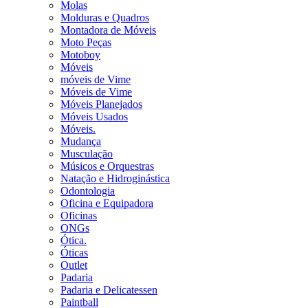
Molas
Molduras e Quadros
Montadora de Móveis
Moto Peças
Motoboy
Móveis
móveis de Vime
Móveis de Vime
Móveis Planejados
Móveis Usados
Móveis.
Mudança
Musculação
Músicos e Orquestras
Natação e Hidroginástica
Odontologia
Oficina e Equipadora
Oficinas
ONGs
Ótica.
Óticas
Outlet
Padaria
Padaria e Delicatessen
Paintball