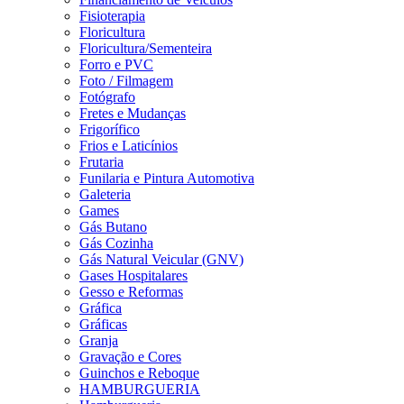
Fisioterapia
Floricultura
Floricultura/Sementeira
Forro e PVC
Foto / Filmagem
Fotógrafo
Fretes e Mudanças
Frigorífico
Frios e Laticínios
Frutaria
Funilaria e Pintura Automotiva
Galeteria
Games
Gás Butano
Gás Cozinha
Gás Natural Veicular (GNV)
Gases Hospitalares
Gesso e Reformas
Gráfica
Gráficas
Granja
Gravação e Cores
Guinchos e Reboque
HAMBURGUERIA