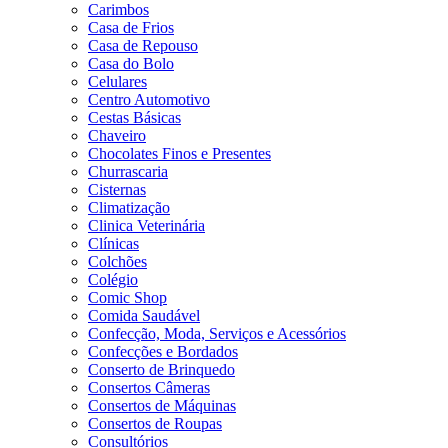
Carimbos
Casa de Frios
Casa de Repouso
Casa do Bolo
Celulares
Centro Automotivo
Cestas Básicas
Chaveiro
Chocolates Finos e Presentes
Churrascaria
Cisternas
Climatização
Clinica Veterinária
Clínicas
Colchões
Colégio
Comic Shop
Comida Saudável
Confecção, Moda, Serviços e Acessórios
Confecções e Bordados
Conserto de Brinquedo
Consertos Câmeras
Consertos de Máquinas
Consertos de Roupas
Consultórios