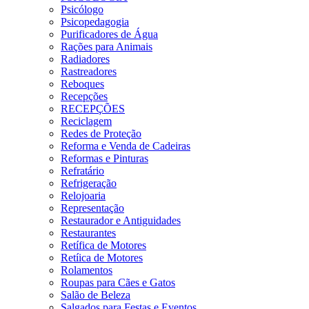
Psicólogo
Psicopedagogia
Purificadores de Água
Rações para Animais
Radiadores
Rastreadores
Reboques
Recepções
RECEPÇÕES
Reciclagem
Redes de Proteção
Reforma e Venda de Cadeiras
Reformas e Pinturas
Refratário
Refrigeração
Relojoaria
Representação
Restaurador e Antiguidades
Restaurantes
Retífica de Motores
Retíica de Motores
Rolamentos
Roupas para Cães e Gatos
Salão de Beleza
Salgados para Festas e Eventos