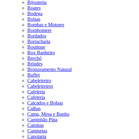
Bijouteria
Boates
Bodega
Bolsas
Bombas e Motores
Bomboniere
Bordados
Borracharia
Boutique
Box Banheiro
Brechó
Brindes
Bronzeamento Natural
Buffet
Cabeleireiro
Cabeleireiros
Cafeteria
Cafeteria
Calçados e Bolsas
Calhas
Cama, Mesa e Banho
Caminhão Pipa
Camisas
Camisetas
Capotaria