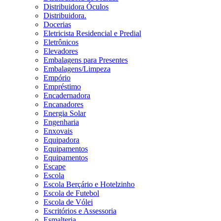
Distribuidora Óculos
Distribuidora.
Docerias
Eletricista Residencial e Predial
Eletrônicos
Elevadores
Embalagens para Presentes
Embalagens/Limpeza
Empório
Empréstimo
Encadernadora
Encanadores
Energia Solar
Engenharia
Enxovais
Equipadora
Equipamentos
Equipamentos
Escape
Escola
Escola Berçário e Hotelzinho
Escola de Futebol
Escola de Vólei
Escritórios e Assessoria
Esmalteria