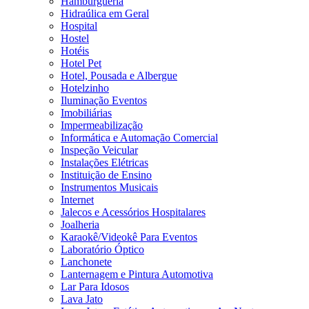
Hamburgueria
Hidraúlica em Geral
Hospital
Hostel
Hotéis
Hotel Pet
Hotel, Pousada e Albergue
Hotelzinho
Iluminação Eventos
Imobiliárias
Impermeabilização
Informática e Automação Comercial
Inspeção Veicular
Instalações Elétricas
Instituição de Ensino
Instrumentos Musicais
Internet
Jalecos e Acessórios Hospitalares
Joalheria
Karaokê/Videokê Para Eventos
Laboratório Óptico
Lanchonete
Lanternagem e Pintura Automotiva
Lar Para Idosos
Lava Jato