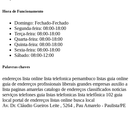
Hora de Funcionamento
Domingo: Fechado-Fechado
Segunda-feira: 08:00-18:00
Terça-feira: 08:00-18:00
Quarta-feira: 08:00-18:00
Quinta-feira: 08:00-18:00
Sexta-feira: 08:00-18:00
Sábado: 08:00-12:00
Palavras chaves
endereços
lista online
lista telefonica
pernambuco listas
guia online
guia de endereços
profissionais liberais
grandes empresas
auxilio a
lista
paginas amarelas
catalogo de endereços
classificados
noticias
serviços
telefones
guia
listas telefonicas
lista telefônica
102
guia
local
portal de endereços
listas online
busca local
Av. Dr. Cláudio Gueiros Leite , 5264 , Pau Amarelo - Paulista/PE