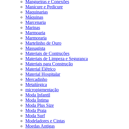
Mangueiras e Conexões
Manicure e Pedicure
Maquinarias
Máquinas
Marcenaria
Marinas
Marmoaria
Marmoraria
Martelinho de Ouro
Massagista
Materiais de Contruções
Materiais de Limpeza e Segurança
Materiais para Construção
Material Elétrico
Material Hospitalar
Mercadinho
Metalúrgica
micropigmentação
Moda Infantil
Moda Íntima
Moda Plus Size
Moda Praia
Moda Surf
Modeladores e Cintas
Moedas Antigas