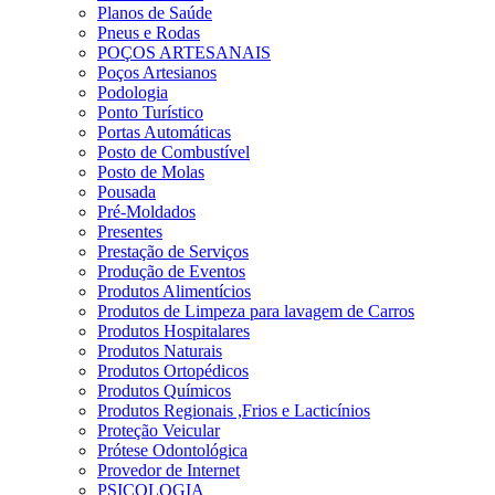
Planos de Saúde
Pneus e Rodas
POÇOS ARTESANAIS
Poços Artesianos
Podologia
Ponto Turístico
Portas Automáticas
Posto de Combustível
Posto de Molas
Pousada
Pré-Moldados
Presentes
Prestação de Serviços
Produção de Eventos
Produtos Alimentícios
Produtos de Limpeza para lavagem de Carros
Produtos Hospitalares
Produtos Naturais
Produtos Ortopédicos
Produtos Químicos
Produtos Regionais ,Frios e Lacticínios
Proteção Veicular
Prótese Odontológica
Provedor de Internet
PSICOLOGIA