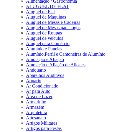
Alimentação / Gastronomia
ALUGUEL DE FLAT
Aluguel de Flat
Aluguel de Máquinas
Aluguel de Mesas e Cadeiras
Aluguel de Mesas para Jogos
Aluguel de Roupas
Aluguel de veículos
Aluguel para Comércio
Alumínio e Panelas
Alumínio,Perfil e Cantoneiras de Alumínio
Amolação e Afiação
Amolação e Afiação de Alicates
Antiquário
Aparelhos Auditivos
Aquário
Ar Condicionado
Ar para Auto
Área de Lazer
Armarinho
Armazém
Arquitetura
Artesanato
Artigos Militares
Artigos para Festas