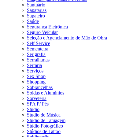
Santuário
Sapatarias
Sapateiro
Saúde
Segurança Eletrônica
Seguro Veícular
Seleção e Agenciamento de Mão de Obra
Self Service
Sementeira
Serigrafia
Serralharias
Serraria
Serviços
Sex Shop
Shopping
Sobrancelhas
Soldas e Alumínios
Sorveteria
SPA P/ Pés
Studio
Studio de Música
Studio de Tatuagem
Stúdio Fotográfico
Stúdios de Tattoo
Sublimação