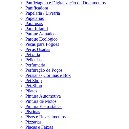
Panfletagem e Digitalização de Documentos
Panificadora
Papelaria / Livraria
Papelarias
Parafusos
Park Infantil
Parque Aquático
Parque Ecológico
Peças para Fogões
Peças Usadas
Peixaria
Películas
Perfumaria
Perfuração de Poços
Persianas,Cortinas e Box
Pet Shop
Pet-Shop
Pilates
Pintura Automotiva
Pintura de Motos
Pintura Eletrostática
Piscinas
Pisos e Revestimentos
Pizzarias
Placas e Faixas