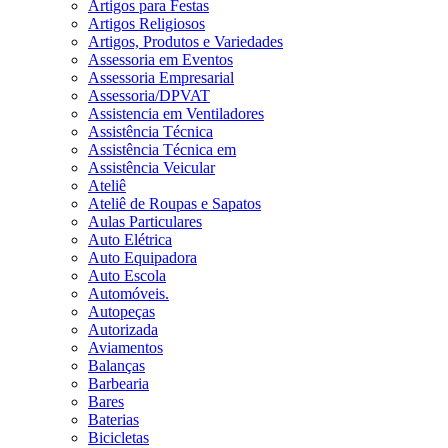
Artigos para Festas
Artigos Religiosos
Artigos, Produtos e Variedades
Assessoria em Eventos
Assessoria Empresarial
Assessoria/DPVAT
Assistencia em Ventiladores
Assistência Técnica
Assistência Técnica em
Assistência Veicular
Ateliê
Ateliê de Roupas e Sapatos
Aulas Particulares
Auto Elétrica
Auto Equipadora
Auto Escola
Automóveis.
Autopeças
Autorizada
Aviamentos
Balanças
Barbearia
Bares
Baterias
Bicicletas