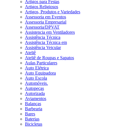
Artigos para Festas
Artigos Religiosos
Artigos, Produtos e Variedades
Assessoria em Eventos
Assessoria Empresarial
Assessoria/DPVAT
Assistencia em Ventiladores
Assistência Técnica
Assistência Técnica em
Assistência Veicular
Ateliê
Ateliê de Roupas e Sapatos
Aulas Particulares
Auto Elétrica
Auto Equipadora
Auto Escola
Automóveis.
Autopeças
Autorizada
Aviamentos
Balanças
Barbearia
Bares
Baterias
Bicicletas