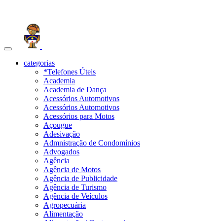
Toggle
navigation
categorias
*Telefones Úteis
Academia
Academia de Dança
Acessórios Automotivos
Acessórios Automotivos
Acessórios para Motos
Açougue
Adesivação
Admnistração de Condomínios
Advogados
Agência
Agência de Motos
Agência de Publicidade
Agência de Turismo
Agência de Veículos
Agropecuária
Alimentação