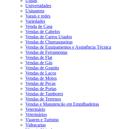
Unhas
Universidades
Usinagens
Varais e redes
Variedades
Venda de Casa
Vendas de Cabelos
Vendas de Carros Usados
Vendas de Churrasqueiras
Vendas de Equipamentos e Assistência Técnica
Vendas de Ferramentas
Vendas de Flat
Vendas de Gás
Vendas de Granito
Vendas de Laços
Vendas de Motos
Vendas de Peças
Vendas de Portas
Vendas de Tambores
Vendas de Terrenos
Vendas e Manutenção em Empilhadeiras
Veterinário
Veterinários
Viagem e Turismo
Vidraçarias