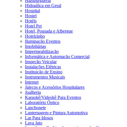
Hamburgueria
Hidraúlica em Geral
Hospital
Hostel
Hotéis
Hotel Pet
Hotel, Pousada e Albergue
Hotelzinho
Iluminação Eventos
Imobiliárias
Impermeabilização
Informática e Automação Comercial
Inspeção Veicular
Instalações Elétricas
Instituição de Ensino
Instrumentos Musicais
Internet
Jalecos e Acessórios Hospitalares
Joalheria
Karaokê/Videokê Para Eventos
Laboratório Óptico
Lanchonete
Lanternagem e Pintura Automotiva
Lar Para Idosos
Lava Jato