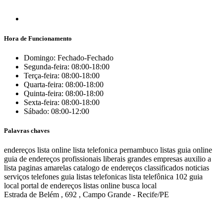
Hora de Funcionamento
Domingo: Fechado-Fechado
Segunda-feira: 08:00-18:00
Terça-feira: 08:00-18:00
Quarta-feira: 08:00-18:00
Quinta-feira: 08:00-18:00
Sexta-feira: 08:00-18:00
Sábado: 08:00-12:00
Palavras chaves
endereços
lista online
lista telefonica
pernambuco listas
guia online
guia de endereços
profissionais liberais
grandes empresas
auxilio a
lista
paginas amarelas
catalogo de endereços
classificados
noticias
serviços
telefones
guia
listas telefonicas
lista telefônica
102
guia
local
portal de endereços
listas online
busca local
Estrada de Belém , 692 , Campo Grande - Recife/PE