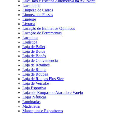
Lava Jato e Estética Automotiva na Av. Norte
Lavanderia
Limpeza de Carros
Limpeza de Fossas
Lingerie
Livraria
Locação de Banheiros Químicos
Locação de Ferramentas
Locadora
Logística
Loja de Ballet
Loja de Bolos
Loja de Bonés
Loja de Conveniência
Loja de Retalhos
Loja de Roupa
Loja de Roupas
Loja de Roupas Plus Size
Loja de Veículos
Loja Esportiva
Lojas de Roupas no Atacado e Varejo
Lojas Náuticas
Luminárias
Madeireira
Manequins e Expositores