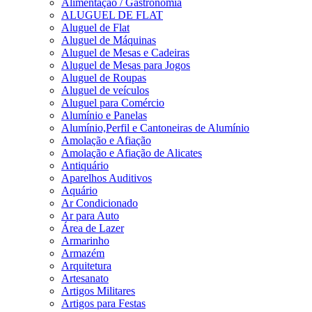
Alimentação / Gastronomia
ALUGUEL DE FLAT
Aluguel de Flat
Aluguel de Máquinas
Aluguel de Mesas e Cadeiras
Aluguel de Mesas para Jogos
Aluguel de Roupas
Aluguel de veículos
Aluguel para Comércio
Alumínio e Panelas
Alumínio,Perfil e Cantoneiras de Alumínio
Amolação e Afiação
Amolação e Afiação de Alicates
Antiquário
Aparelhos Auditivos
Aquário
Ar Condicionado
Ar para Auto
Área de Lazer
Armarinho
Armazém
Arquitetura
Artesanato
Artigos Militares
Artigos para Festas