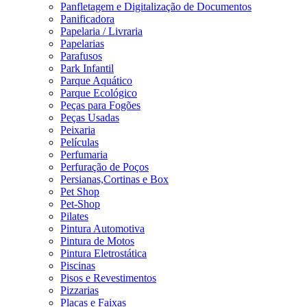
Panfletagem e Digitalização de Documentos
Panificadora
Papelaria / Livraria
Papelarias
Parafusos
Park Infantil
Parque Aquático
Parque Ecológico
Peças para Fogões
Peças Usadas
Peixaria
Películas
Perfumaria
Perfuração de Poços
Persianas,Cortinas e Box
Pet Shop
Pet-Shop
Pilates
Pintura Automotiva
Pintura de Motos
Pintura Eletrostática
Piscinas
Pisos e Revestimentos
Pizzarias
Placas e Faixas