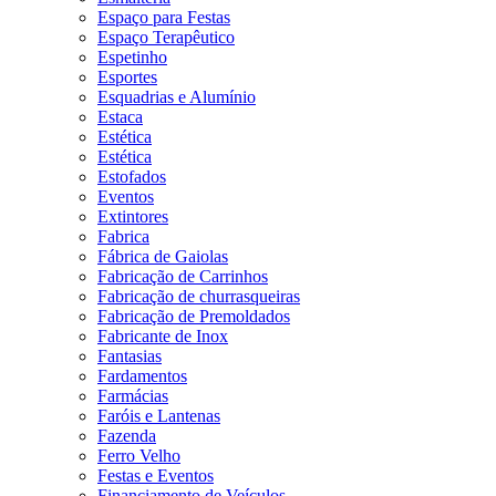
Espaço para Festas
Espaço Terapêutico
Espetinho
Esportes
Esquadrias e Alumínio
Estaca
Estética
Estética
Estofados
Eventos
Extintores
Fabrica
Fábrica de Gaiolas
Fabricação de Carrinhos
Fabricação de churrasqueiras
Fabricação de Premoldados
Fabricante de Inox
Fantasias
Fardamentos
Farmácias
Faróis e Lantenas
Fazenda
Ferro Velho
Festas e Eventos
Financiamento de Veículos