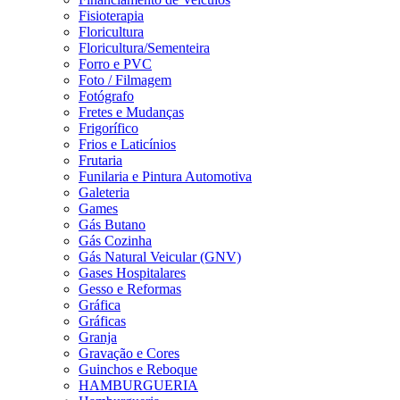
Fisioterapia
Floricultura
Floricultura/Sementeira
Forro e PVC
Foto / Filmagem
Fotógrafo
Fretes e Mudanças
Frigorífico
Frios e Laticínios
Frutaria
Funilaria e Pintura Automotiva
Galeteria
Games
Gás Butano
Gás Cozinha
Gás Natural Veicular (GNV)
Gases Hospitalares
Gesso e Reformas
Gráfica
Gráficas
Granja
Gravação e Cores
Guinchos e Reboque
HAMBURGUERIA