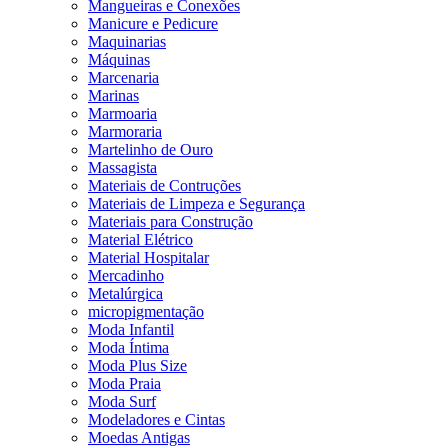
Mangueiras e Conexões
Manicure e Pedicure
Maquinarias
Máquinas
Marcenaria
Marinas
Marmoaria
Marmoraria
Martelinho de Ouro
Massagista
Materiais de Contruções
Materiais de Limpeza e Segurança
Materiais para Construção
Material Elétrico
Material Hospitalar
Mercadinho
Metalúrgica
micropigmentação
Moda Infantil
Moda Íntima
Moda Plus Size
Moda Praia
Moda Surf
Modeladores e Cintas
Moedas Antigas