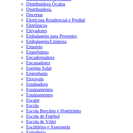
Distribuidora Óculos
Distribuidora.
Docerias
Eletricista Residencial e Predial
Eletrônicos
Elevadores
Embalagens para Presentes
Embalagens/Limpeza
Empório
Empréstimo
Encadernadora
Encanadores
Energia Solar
Engenharia
Enxovais
Equipadora
Equipamentos
Equipamentos
Escape
Escola
Escola Berçário e Hotelzinho
Escola de Futebol
Escola de Vólei
Escritórios e Assessoria
Esmalteria