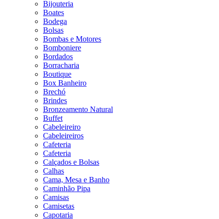
Bijouteria
Boates
Bodega
Bolsas
Bombas e Motores
Bomboniere
Bordados
Borracharia
Boutique
Box Banheiro
Brechó
Brindes
Bronzeamento Natural
Buffet
Cabeleireiro
Cabeleireiros
Cafeteria
Cafeteria
Calçados e Bolsas
Calhas
Cama, Mesa e Banho
Caminhão Pipa
Camisas
Camisetas
Capotaria