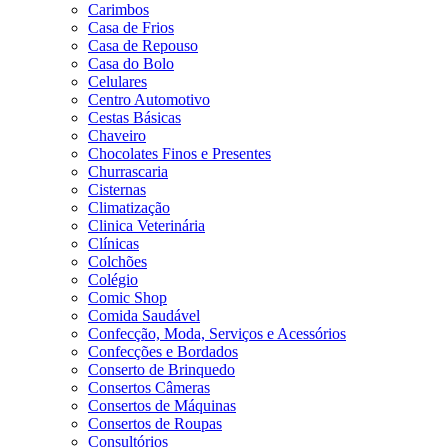
Carimbos
Casa de Frios
Casa de Repouso
Casa do Bolo
Celulares
Centro Automotivo
Cestas Básicas
Chaveiro
Chocolates Finos e Presentes
Churrascaria
Cisternas
Climatização
Clinica Veterinária
Clínicas
Colchões
Colégio
Comic Shop
Comida Saudável
Confecção, Moda, Serviços e Acessórios
Confecções e Bordados
Conserto de Brinquedo
Consertos Câmeras
Consertos de Máquinas
Consertos de Roupas
Consultórios