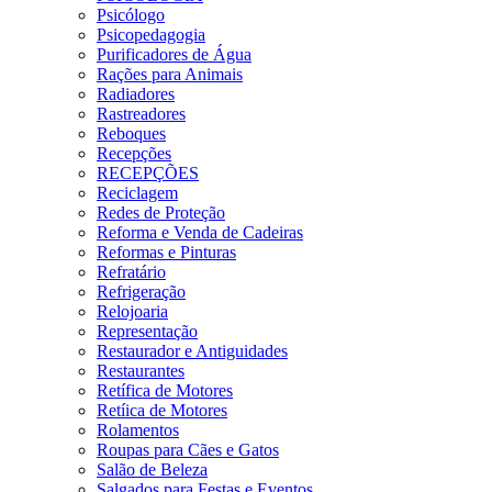
Psicólogo
Psicopedagogia
Purificadores de Água
Rações para Animais
Radiadores
Rastreadores
Reboques
Recepções
RECEPÇÕES
Reciclagem
Redes de Proteção
Reforma e Venda de Cadeiras
Reformas e Pinturas
Refratário
Refrigeração
Relojoaria
Representação
Restaurador e Antiguidades
Restaurantes
Retífica de Motores
Retíica de Motores
Rolamentos
Roupas para Cães e Gatos
Salão de Beleza
Salgados para Festas e Eventos