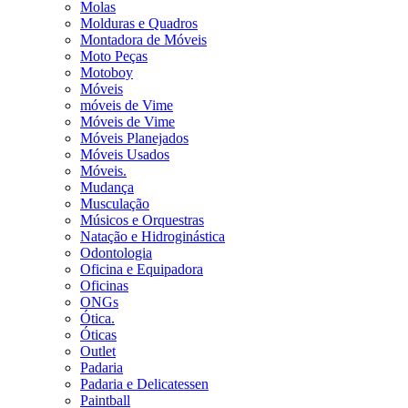
Molas
Molduras e Quadros
Montadora de Móveis
Moto Peças
Motoboy
Móveis
móveis de Vime
Móveis de Vime
Móveis Planejados
Móveis Usados
Móveis.
Mudança
Musculação
Músicos e Orquestras
Natação e Hidroginástica
Odontologia
Oficina e Equipadora
Oficinas
ONGs
Ótica.
Óticas
Outlet
Padaria
Padaria e Delicatessen
Paintball