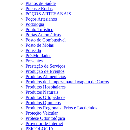
Planos de Saúde
Pneus e Rodas
POÇOS ARTESANAIS
Poços Artesianos
Podologia
Ponto Turístico
Portas Automáticas
Posto de Combustível
Posto de Molas
Pousada
Pré-Moldados
Presentes
Prestação de Serviços
Produção de Eventos
Produtos Alimentícios
Produtos de Limpeza para lavagem de Carros
Produtos Hospitalares
Produtos Naturais
Produtos Ortopédicos
Produtos Químicos
Produtos Regionais ,Frios e Lacticínios
Proteção Veicular
Prótese Odontológica
Provedor de Internet
PSICOLOGIA