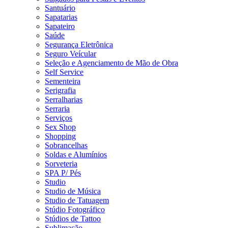
Santuário
Sapatarias
Sapateiro
Saúde
Segurança Eletrônica
Seguro Veícular
Seleção e Agenciamento de Mão de Obra
Self Service
Sementeira
Serigrafia
Serralharias
Serraria
Serviços
Sex Shop
Shopping
Sobrancelhas
Soldas e Alumínios
Sorveteria
SPA P/ Pés
Studio
Studio de Música
Studio de Tatuagem
Stúdio Fotográfico
Stúdios de Tattoo
Sublimação