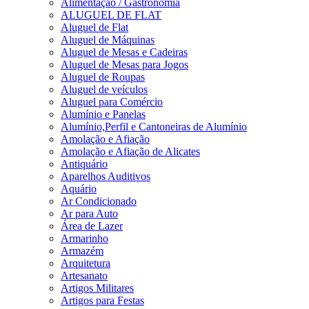
Alimentação / Gastronomia
ALUGUEL DE FLAT
Aluguel de Flat
Aluguel de Máquinas
Aluguel de Mesas e Cadeiras
Aluguel de Mesas para Jogos
Aluguel de Roupas
Aluguel de veículos
Aluguel para Comércio
Alumínio e Panelas
Alumínio,Perfil e Cantoneiras de Alumínio
Amolação e Afiação
Amolação e Afiação de Alicates
Antiquário
Aparelhos Auditivos
Aquário
Ar Condicionado
Ar para Auto
Área de Lazer
Armarinho
Armazém
Arquitetura
Artesanato
Artigos Militares
Artigos para Festas