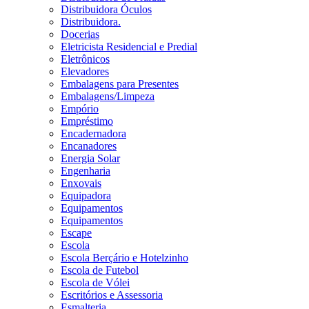
Distribuidora Óculos
Distribuidora.
Docerias
Eletricista Residencial e Predial
Eletrônicos
Elevadores
Embalagens para Presentes
Embalagens/Limpeza
Empório
Empréstimo
Encadernadora
Encanadores
Energia Solar
Engenharia
Enxovais
Equipadora
Equipamentos
Equipamentos
Escape
Escola
Escola Berçário e Hotelzinho
Escola de Futebol
Escola de Vólei
Escritórios e Assessoria
Esmalteria