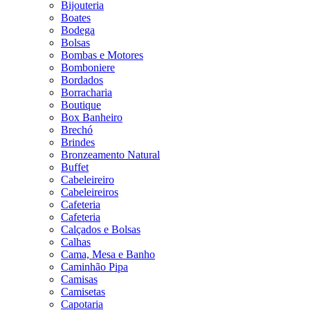
Bijouteria
Boates
Bodega
Bolsas
Bombas e Motores
Bomboniere
Bordados
Borracharia
Boutique
Box Banheiro
Brechó
Brindes
Bronzeamento Natural
Buffet
Cabeleireiro
Cabeleireiros
Cafeteria
Cafeteria
Calçados e Bolsas
Calhas
Cama, Mesa e Banho
Caminhão Pipa
Camisas
Camisetas
Capotaria