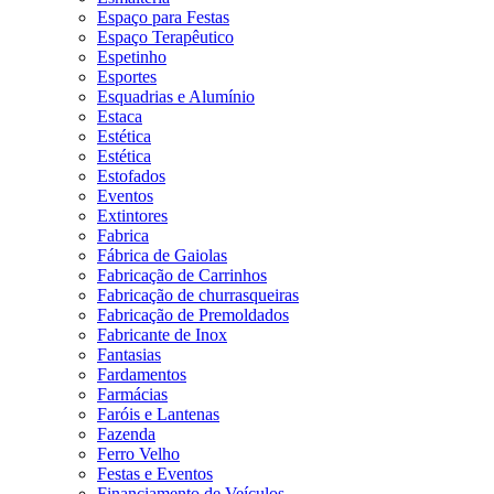
Espaço para Festas
Espaço Terapêutico
Espetinho
Esportes
Esquadrias e Alumínio
Estaca
Estética
Estética
Estofados
Eventos
Extintores
Fabrica
Fábrica de Gaiolas
Fabricação de Carrinhos
Fabricação de churrasqueiras
Fabricação de Premoldados
Fabricante de Inox
Fantasias
Fardamentos
Farmácias
Faróis e Lantenas
Fazenda
Ferro Velho
Festas e Eventos
Financiamento de Veículos