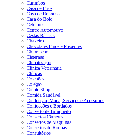
Carimbos
Casa de Frios
Casa de Repouso
Casa do Bolo
Celulares
Centro Automotivo
Cestas Básicas
Chaveiro
Chocolates Finos e Presentes
Churrascaria
Cisternas
Climatização
Clinica Veterinária
Clínicas
Colchões
Colégio
Comic Shop
Comida Saudável
Confecção, Moda, Serviços e Acessórios
Confecções e Bordados
Conserto de Brinquedo
Consertos Câmeras
Consertos de Máquinas
Consertos de Roupas
Consultórios