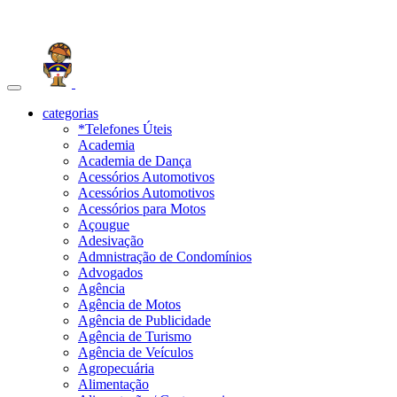
Toggle
navigation
categorias
*Telefones Úteis
Academia
Academia de Dança
Acessórios Automotivos
Acessórios Automotivos
Acessórios para Motos
Açougue
Adesivação
Admnistração de Condomínios
Advogados
Agência
Agência de Motos
Agência de Publicidade
Agência de Turismo
Agência de Veículos
Agropecuária
Alimentação