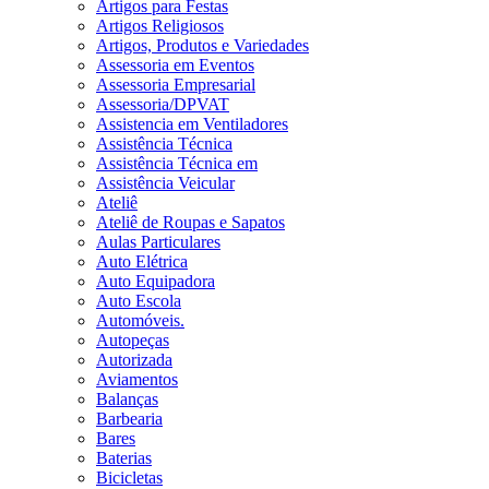
Artigos para Festas
Artigos Religiosos
Artigos, Produtos e Variedades
Assessoria em Eventos
Assessoria Empresarial
Assessoria/DPVAT
Assistencia em Ventiladores
Assistência Técnica
Assistência Técnica em
Assistência Veicular
Ateliê
Ateliê de Roupas e Sapatos
Aulas Particulares
Auto Elétrica
Auto Equipadora
Auto Escola
Automóveis.
Autopeças
Autorizada
Aviamentos
Balanças
Barbearia
Bares
Baterias
Bicicletas