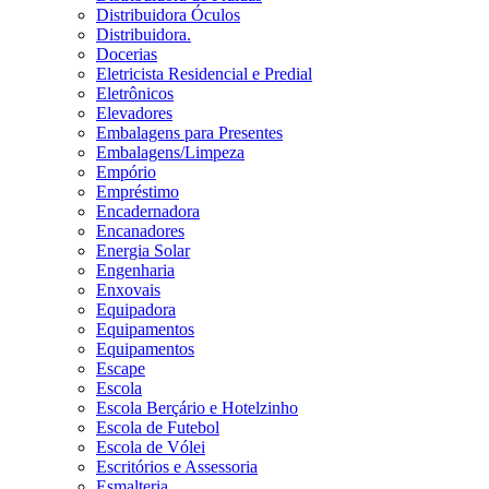
Distribuidora Óculos
Distribuidora.
Docerias
Eletricista Residencial e Predial
Eletrônicos
Elevadores
Embalagens para Presentes
Embalagens/Limpeza
Empório
Empréstimo
Encadernadora
Encanadores
Energia Solar
Engenharia
Enxovais
Equipadora
Equipamentos
Equipamentos
Escape
Escola
Escola Berçário e Hotelzinho
Escola de Futebol
Escola de Vólei
Escritórios e Assessoria
Esmalteria