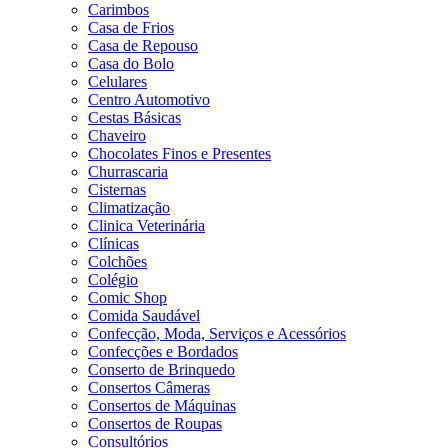
Carimbos
Casa de Frios
Casa de Repouso
Casa do Bolo
Celulares
Centro Automotivo
Cestas Básicas
Chaveiro
Chocolates Finos e Presentes
Churrascaria
Cisternas
Climatização
Clinica Veterinária
Clínicas
Colchões
Colégio
Comic Shop
Comida Saudável
Confecção, Moda, Serviços e Acessórios
Confecções e Bordados
Conserto de Brinquedo
Consertos Câmeras
Consertos de Máquinas
Consertos de Roupas
Consultórios