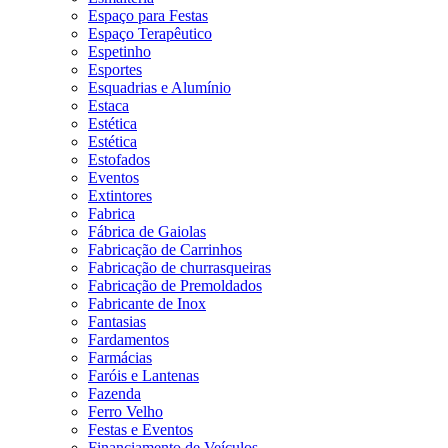
Espaço para Festas
Espaço Terapêutico
Espetinho
Esportes
Esquadrias e Alumínio
Estaca
Estética
Estética
Estofados
Eventos
Extintores
Fabrica
Fábrica de Gaiolas
Fabricação de Carrinhos
Fabricação de churrasqueiras
Fabricação de Premoldados
Fabricante de Inox
Fantasias
Fardamentos
Farmácias
Faróis e Lantenas
Fazenda
Ferro Velho
Festas e Eventos
Financiamento de Veículos