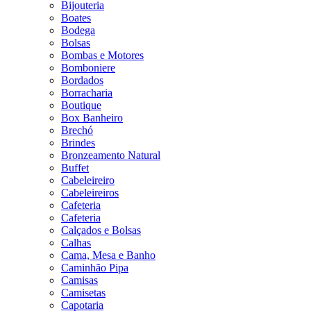
Bijouteria
Boates
Bodega
Bolsas
Bombas e Motores
Bomboniere
Bordados
Borracharia
Boutique
Box Banheiro
Brechó
Brindes
Bronzeamento Natural
Buffet
Cabeleireiro
Cabeleireiros
Cafeteria
Cafeteria
Calçados e Bolsas
Calhas
Cama, Mesa e Banho
Caminhão Pipa
Camisas
Camisetas
Capotaria