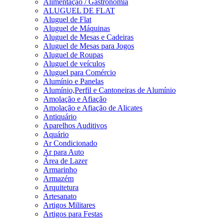
Alimentação / Gastronomia
ALUGUEL DE FLAT
Aluguel de Flat
Aluguel de Máquinas
Aluguel de Mesas e Cadeiras
Aluguel de Mesas para Jogos
Aluguel de Roupas
Aluguel de veículos
Aluguel para Comércio
Alumínio e Panelas
Alumínio,Perfil e Cantoneiras de Alumínio
Amolação e Afiação
Amolação e Afiação de Alicates
Antiquário
Aparelhos Auditivos
Aquário
Ar Condicionado
Ar para Auto
Área de Lazer
Armarinho
Armazém
Arquitetura
Artesanato
Artigos Militares
Artigos para Festas