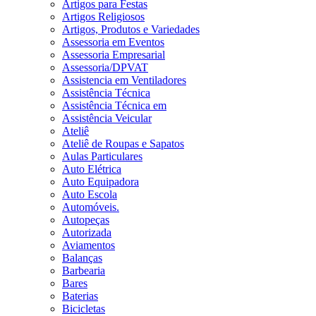
Artigos para Festas
Artigos Religiosos
Artigos, Produtos e Variedades
Assessoria em Eventos
Assessoria Empresarial
Assessoria/DPVAT
Assistencia em Ventiladores
Assistência Técnica
Assistência Técnica em
Assistência Veicular
Ateliê
Ateliê de Roupas e Sapatos
Aulas Particulares
Auto Elétrica
Auto Equipadora
Auto Escola
Automóveis.
Autopeças
Autorizada
Aviamentos
Balanças
Barbearia
Bares
Baterias
Bicicletas