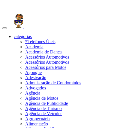
Toggle
navigation
categorias
*Telefones Úteis
Academia
Academia de Dança
Acessórios Automotivos
Acessórios Automotivos
Acessórios para Motos
Açougue
Adesivação
Admnistração de Condomínios
Advogados
Agência
Agência de Motos
Agência de Publicidade
Agência de Turismo
Agência de Veículos
Agropecuária
Alimentação