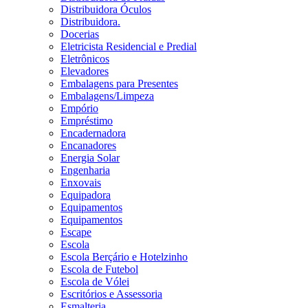
Distribuidora Óculos
Distribuidora.
Docerias
Eletricista Residencial e Predial
Eletrônicos
Elevadores
Embalagens para Presentes
Embalagens/Limpeza
Empório
Empréstimo
Encadernadora
Encanadores
Energia Solar
Engenharia
Enxovais
Equipadora
Equipamentos
Equipamentos
Escape
Escola
Escola Berçário e Hotelzinho
Escola de Futebol
Escola de Vólei
Escritórios e Assessoria
Esmalteria