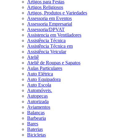
Artigos para Festas
Artigos Religiosos
Artigos, Produtos e Variedades
Assessoria em Eventos
Assessoria Empresarial
Assessoria/DPVAT
Assistencia em Ventiladores
Assistência Técnica
Assistência Técnica em
Assistência Veicular
Ateliê
Ateliê de Roupas e Sapatos
Aulas Particulares
Auto Elétrica
Auto Equipadora
Auto Escola
Automóveis.
Autopeças
Autorizada
Aviamentos
Balanças
Barbearia
Bares
Baterias
Bicicletas