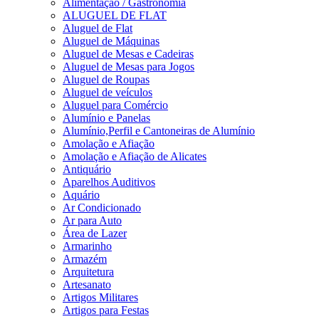
Alimentação / Gastronomia
ALUGUEL DE FLAT
Aluguel de Flat
Aluguel de Máquinas
Aluguel de Mesas e Cadeiras
Aluguel de Mesas para Jogos
Aluguel de Roupas
Aluguel de veículos
Aluguel para Comércio
Alumínio e Panelas
Alumínio,Perfil e Cantoneiras de Alumínio
Amolação e Afiação
Amolação e Afiação de Alicates
Antiquário
Aparelhos Auditivos
Aquário
Ar Condicionado
Ar para Auto
Área de Lazer
Armarinho
Armazém
Arquitetura
Artesanato
Artigos Militares
Artigos para Festas