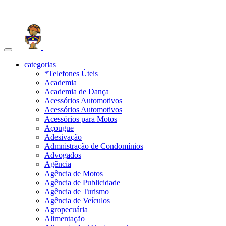
Toggle
navigation
categorias
*Telefones Úteis
Academia
Academia de Dança
Acessórios Automotivos
Acessórios Automotivos
Acessórios para Motos
Açougue
Adesivação
Admnistração de Condomínios
Advogados
Agência
Agência de Motos
Agência de Publicidade
Agência de Turismo
Agência de Veículos
Agropecuária
Alimentação