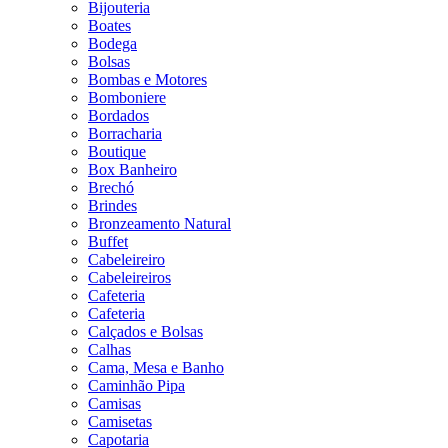
Bijouteria
Boates
Bodega
Bolsas
Bombas e Motores
Bomboniere
Bordados
Borracharia
Boutique
Box Banheiro
Brechó
Brindes
Bronzeamento Natural
Buffet
Cabeleireiro
Cabeleireiros
Cafeteria
Cafeteria
Calçados e Bolsas
Calhas
Cama, Mesa e Banho
Caminhão Pipa
Camisas
Camisetas
Capotaria