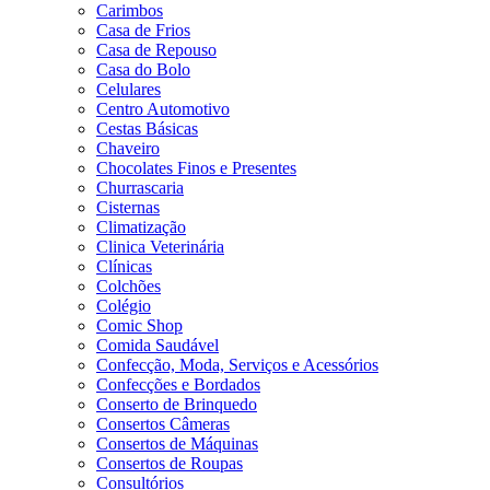
Carimbos
Casa de Frios
Casa de Repouso
Casa do Bolo
Celulares
Centro Automotivo
Cestas Básicas
Chaveiro
Chocolates Finos e Presentes
Churrascaria
Cisternas
Climatização
Clinica Veterinária
Clínicas
Colchões
Colégio
Comic Shop
Comida Saudável
Confecção, Moda, Serviços e Acessórios
Confecções e Bordados
Conserto de Brinquedo
Consertos Câmeras
Consertos de Máquinas
Consertos de Roupas
Consultórios