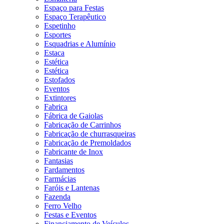
Espaço para Festas
Espaço Terapêutico
Espetinho
Esportes
Esquadrias e Alumínio
Estaca
Estética
Estética
Estofados
Eventos
Extintores
Fabrica
Fábrica de Gaiolas
Fabricação de Carrinhos
Fabricação de churrasqueiras
Fabricação de Premoldados
Fabricante de Inox
Fantasias
Fardamentos
Farmácias
Faróis e Lantenas
Fazenda
Ferro Velho
Festas e Eventos
Financiamento de Veículos