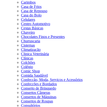
Carimbos
Casa de Frios
Casa de Repouso
Casa do Bolo
Celulares
Centro Automotivo
Cestas Básicas
Chaveiro
Chocolates Finos e Presentes
Churrascaria
Cisternas
Climatização
Clinica Veterinária
Clínicas
Colchões
Colégio
Comic Shop
Comida Saudável
Confecção, Moda, Serviços e Acessórios
Confecções e Bordados
Conserto de Brinquedo
Consertos Câmeras
Consertos de Máquinas
Consertos de Roupas
Consultórios