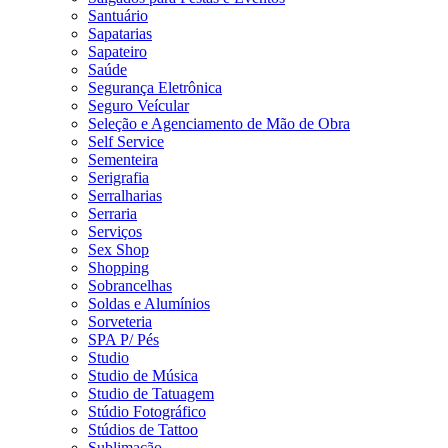
Santuário
Sapatarias
Sapateiro
Saúde
Segurança Eletrônica
Seguro Veícular
Seleção e Agenciamento de Mão de Obra
Self Service
Sementeira
Serigrafia
Serralharias
Serraria
Serviços
Sex Shop
Shopping
Sobrancelhas
Soldas e Alumínios
Sorveteria
SPA P/ Pés
Studio
Studio de Música
Studio de Tatuagem
Stúdio Fotográfico
Stúdios de Tattoo
Sublimação