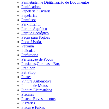
Panfletagem e Digitalização de Documentos
Panificadora
Papelaria / Livraria
Papelarias
Parafusos
Park Infantil
Parque Aquático
Parque Ecológico
Peças para Fogões
Peças Usadas
Peixaria
Películas
Perfumaria
Perfuração de Poços
Persianas,Cortinas e Box
Pet Shop
Pet-Shop
Pilates
Pintura Automotiva
Pintura de Motos
Pintura Eletrostática
Piscinas
Pisos e Revestimentos
Pizzarias
Placas e Faixas