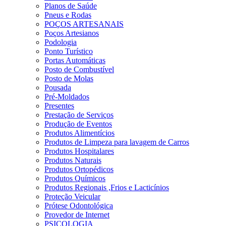
Planos de Saúde
Pneus e Rodas
POÇOS ARTESANAIS
Poços Artesianos
Podologia
Ponto Turístico
Portas Automáticas
Posto de Combustível
Posto de Molas
Pousada
Pré-Moldados
Presentes
Prestação de Serviços
Produção de Eventos
Produtos Alimentícios
Produtos de Limpeza para lavagem de Carros
Produtos Hospitalares
Produtos Naturais
Produtos Ortopédicos
Produtos Químicos
Produtos Regionais ,Frios e Lacticínios
Proteção Veicular
Prótese Odontológica
Provedor de Internet
PSICOLOGIA