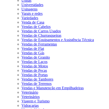
Unhas
Universidades
Usinagens
Varais e redes
Variedades
Venda de Casa
Vendas de Cabelos
Vendas de Carros Usados
Vendas de Churrasqueiras
Vendas de Equipamentos e Assistência Técnica
Vendas de Ferramentas
Vendas de Flat
Vendas de Gás
Vendas de Granito
Vendas de Laços
Vendas de Motos
Vendas de Peças
Vendas de Portas
Vendas de Tambores
Vendas de Terrenos
Vendas e Manutenção em Empilhadeiras
Veterinário
Veterinários
Viagem e Turismo
Vidraçarias