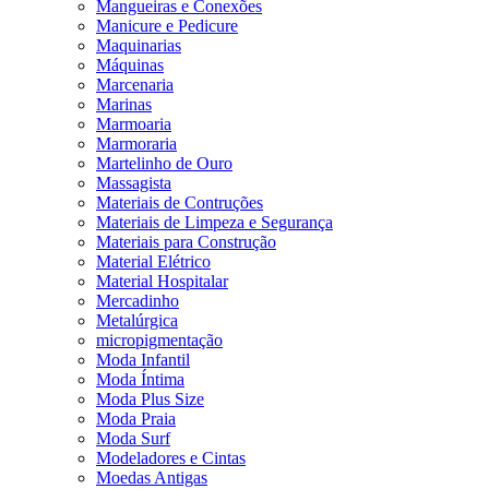
Mangueiras e Conexões
Manicure e Pedicure
Maquinarias
Máquinas
Marcenaria
Marinas
Marmoaria
Marmoraria
Martelinho de Ouro
Massagista
Materiais de Contruções
Materiais de Limpeza e Segurança
Materiais para Construção
Material Elétrico
Material Hospitalar
Mercadinho
Metalúrgica
micropigmentação
Moda Infantil
Moda Íntima
Moda Plus Size
Moda Praia
Moda Surf
Modeladores e Cintas
Moedas Antigas