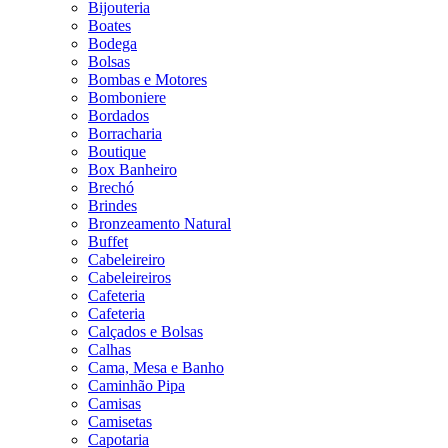
Bijouteria
Boates
Bodega
Bolsas
Bombas e Motores
Bomboniere
Bordados
Borracharia
Boutique
Box Banheiro
Brechó
Brindes
Bronzeamento Natural
Buffet
Cabeleireiro
Cabeleireiros
Cafeteria
Cafeteria
Calçados e Bolsas
Calhas
Cama, Mesa e Banho
Caminhão Pipa
Camisas
Camisetas
Capotaria