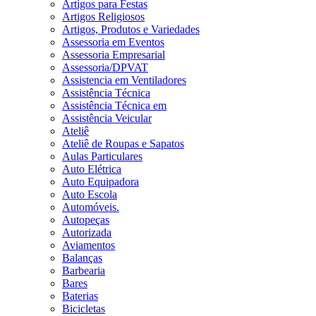
Artigos para Festas
Artigos Religiosos
Artigos, Produtos e Variedades
Assessoria em Eventos
Assessoria Empresarial
Assessoria/DPVAT
Assistencia em Ventiladores
Assistência Técnica
Assistência Técnica em
Assistência Veicular
Ateliê
Ateliê de Roupas e Sapatos
Aulas Particulares
Auto Elétrica
Auto Equipadora
Auto Escola
Automóveis.
Autopeças
Autorizada
Aviamentos
Balanças
Barbearia
Bares
Baterias
Bicicletas