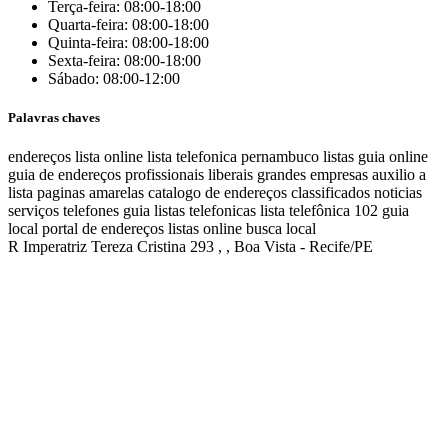
Terça-feira: 08:00-18:00
Quarta-feira: 08:00-18:00
Quinta-feira: 08:00-18:00
Sexta-feira: 08:00-18:00
Sábado: 08:00-12:00
Palavras chaves
endereços
lista online
lista telefonica
pernambuco listas
guia online
guia de endereços
profissionais liberais
grandes empresas
auxilio a
lista
paginas amarelas
catalogo de endereços
classificados
noticias
serviços
telefones
guia
listas telefonicas
lista telefônica
102
guia
local
portal de endereços
listas online
busca local
R Imperatriz Tereza Cristina 293 , , Boa Vista - Recife/PE