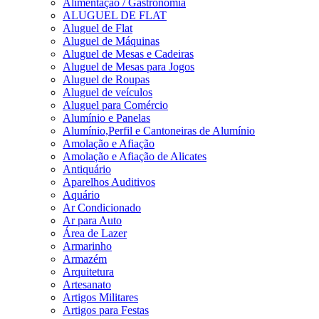
Alimentação / Gastronomia
ALUGUEL DE FLAT
Aluguel de Flat
Aluguel de Máquinas
Aluguel de Mesas e Cadeiras
Aluguel de Mesas para Jogos
Aluguel de Roupas
Aluguel de veículos
Aluguel para Comércio
Alumínio e Panelas
Alumínio,Perfil e Cantoneiras de Alumínio
Amolação e Afiação
Amolação e Afiação de Alicates
Antiquário
Aparelhos Auditivos
Aquário
Ar Condicionado
Ar para Auto
Área de Lazer
Armarinho
Armazém
Arquitetura
Artesanato
Artigos Militares
Artigos para Festas