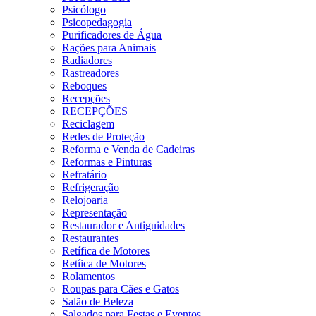
Psicólogo
Psicopedagogia
Purificadores de Água
Rações para Animais
Radiadores
Rastreadores
Reboques
Recepções
RECEPÇÕES
Reciclagem
Redes de Proteção
Reforma e Venda de Cadeiras
Reformas e Pinturas
Refratário
Refrigeração
Relojoaria
Representação
Restaurador e Antiguidades
Restaurantes
Retífica de Motores
Retíica de Motores
Rolamentos
Roupas para Cães e Gatos
Salão de Beleza
Salgados para Festas e Eventos