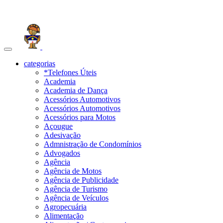
Toggle
navigation
categorias
*Telefones Úteis
Academia
Academia de Dança
Acessórios Automotivos
Acessórios Automotivos
Acessórios para Motos
Açougue
Adesivação
Admnistração de Condomínios
Advogados
Agência
Agência de Motos
Agência de Publicidade
Agência de Turismo
Agência de Veículos
Agropecuária
Alimentação