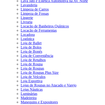
Lava Jato e Estética Automotiva na Av. Norte
Lavanderia
Limpeza de Carros
Limpeza de Fossas
Lingerie
Livraria
Locação de Banheiros Químicos
Locação de Ferramentas
Locadora
Logística
Loja de Ballet
Loja de Bolos
Loja de Bonés
Loja de Conveniência
Loja de Retalhos
Loja de Roupa
Loja de Roupas
Loja de Roupas Plus Size
Loja de Veículos
Loja Esportiva
Lojas de Roupas no Atacado e Varejo
Lojas Náuticas
Luminárias
Madeireira
Manequins e Expositores