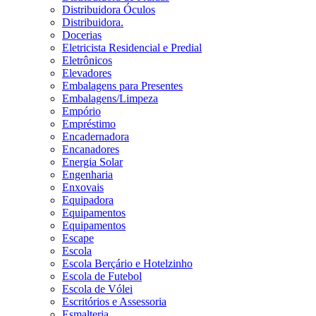
Distribuidora Óculos
Distribuidora.
Docerias
Eletricista Residencial e Predial
Eletrônicos
Elevadores
Embalagens para Presentes
Embalagens/Limpeza
Empório
Empréstimo
Encadernadora
Encanadores
Energia Solar
Engenharia
Enxovais
Equipadora
Equipamentos
Equipamentos
Escape
Escola
Escola Berçário e Hotelzinho
Escola de Futebol
Escola de Vólei
Escritórios e Assessoria
Esmalteria