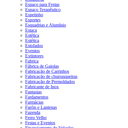
Espaço para Festas
Espaço Terapêutico
Espetinho
Esportes
Esquadrias e Alumínio
Estaca
Estética
Estética
Estofados
Eventos
Extintores
Fabrica
Fábrica de Gaiolas
Fabricação de Carrinhos
Fabricação de churrasqueiras
Fabricação de Premoldados
Fabricante de Inox
Fantasias
Fardamentos
Farmácias
Faróis e Lantenas
Fazenda
Ferro Velho
Festas e Eventos
Financiamento de Veículos