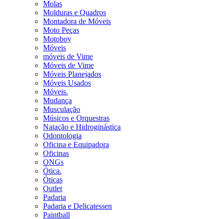
Molas
Molduras e Quadros
Montadora de Móveis
Moto Peças
Motoboy
Móveis
móveis de Vime
Móveis de Vime
Móveis Planejados
Móveis Usados
Móveis.
Mudança
Musculação
Músicos e Orquestras
Natação e Hidroginástica
Odontologia
Oficina e Equipadora
Oficinas
ONGs
Ótica.
Óticas
Outlet
Padaria
Padaria e Delicatessen
Paintball