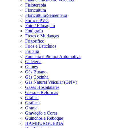
Fisioterapia
Floricultura
Floricultura/Sementeira
Forro e PVC
Foto / Filmagem
Fotógrafo
Fretes e Mudanças
Frigorífico
Frios e Laticínios
Frutaria
Funilaria e Pintura Automotiva
Galeteria
Games
Gás Butano
Gás Cozinha
Gás Natural Veicular (GNV)
Gases Hospitalares
Gesso e Reformas
Gráfica
Gráficas
Granja
Gravação e Cores
Guinchos e Reboque
HAMBURGUERIA