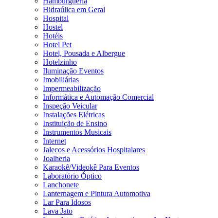
Hamburgueria
Hidraúlica em Geral
Hospital
Hostel
Hotéis
Hotel Pet
Hotel, Pousada e Albergue
Hotelzinho
Iluminação Eventos
Imobiliárias
Impermeabilização
Informática e Automação Comercial
Inspeção Veicular
Instalações Elétricas
Instituição de Ensino
Instrumentos Musicais
Internet
Jalecos e Acessórios Hospitalares
Joalheria
Karaokê/Videokê Para Eventos
Laboratório Óptico
Lanchonete
Lanternagem e Pintura Automotiva
Lar Para Idosos
Lava Jato