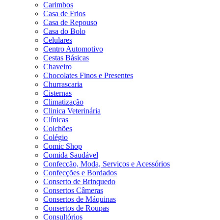
Carimbos
Casa de Frios
Casa de Repouso
Casa do Bolo
Celulares
Centro Automotivo
Cestas Básicas
Chaveiro
Chocolates Finos e Presentes
Churrascaria
Cisternas
Climatização
Clinica Veterinária
Clínicas
Colchões
Colégio
Comic Shop
Comida Saudável
Confecção, Moda, Serviços e Acessórios
Confecções e Bordados
Conserto de Brinquedo
Consertos Câmeras
Consertos de Máquinas
Consertos de Roupas
Consultórios