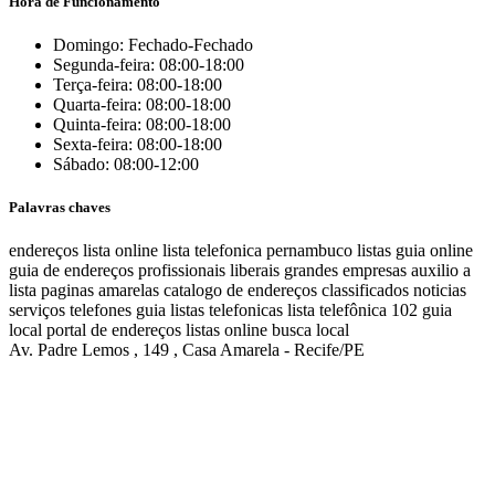
Hora de Funcionamento
Domingo: Fechado-Fechado
Segunda-feira: 08:00-18:00
Terça-feira: 08:00-18:00
Quarta-feira: 08:00-18:00
Quinta-feira: 08:00-18:00
Sexta-feira: 08:00-18:00
Sábado: 08:00-12:00
Palavras chaves
endereços
lista online
lista telefonica
pernambuco listas
guia online
guia de endereços
profissionais liberais
grandes empresas
auxilio a
lista
paginas amarelas
catalogo de endereços
classificados
noticias
serviços
telefones
guia
listas telefonicas
lista telefônica
102
guia
local
portal de endereços
listas online
busca local
Av. Padre Lemos , 149 , Casa Amarela - Recife/PE