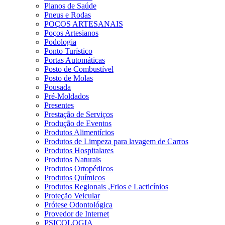
Planos de Saúde
Pneus e Rodas
POÇOS ARTESANAIS
Poços Artesianos
Podologia
Ponto Turístico
Portas Automáticas
Posto de Combustível
Posto de Molas
Pousada
Pré-Moldados
Presentes
Prestação de Serviços
Produção de Eventos
Produtos Alimentícios
Produtos de Limpeza para lavagem de Carros
Produtos Hospitalares
Produtos Naturais
Produtos Ortopédicos
Produtos Químicos
Produtos Regionais ,Frios e Lacticínios
Proteção Veicular
Prótese Odontológica
Provedor de Internet
PSICOLOGIA