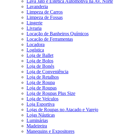
Lava Jato e Estética Automotiva na Av. Norte
Lavanderia
Limpeza de Carros
Limpeza de Fossas
Lingerie
Livraria
Locação de Banheiros Químicos
Locação de Ferramentas
Locadora
Logística
Loja de Ballet
Loja de Bolos
Loja de Bonés
Loja de Conveniência
Loja de Retalhos
Loja de Roupa
Loja de Roupas
Loja de Roupas Plus Size
Loja de Veículos
Loja Esportiva
Lojas de Roupas no Atacado e Varejo
Lojas Náuticas
Luminárias
Madeireira
Manequins e Expositores