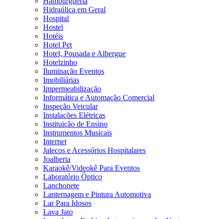
Hamburgueria
Hidraúlica em Geral
Hospital
Hostel
Hotéis
Hotel Pet
Hotel, Pousada e Albergue
Hotelzinho
Iluminação Eventos
Imobiliárias
Impermeabilização
Informática e Automação Comercial
Inspeção Veicular
Instalações Elétricas
Instituição de Ensino
Instrumentos Musicais
Internet
Jalecos e Acessórios Hospitalares
Joalheria
Karaokê/Videokê Para Eventos
Laboratório Óptico
Lanchonete
Lanternagem e Pintura Automotiva
Lar Para Idosos
Lava Jato