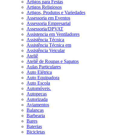
Artigos para Festas
Artigos Religiosos
Artigos, Produtos e Variedades
Assessoria em Eventos
Assessoria Empresarial
Assessoria/DPVAT
Assistencia em Ventiladores
Assistência Técnica
Assistência Técnica em
Assistência Veicular
Ateliê
Ateliê de Roupas e Sapatos
Aulas Particulares
Auto Elétrica
Auto Equipadora
Auto Escola
Automóveis.
Autopeças
Autorizada
Aviamentos
Balanças
Barbearia
Bares
Baterias
Bicicletas