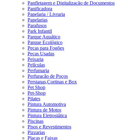
Panfletagem e Digitalização de Documentos
Panificadora
Papelaria / Livraria
Papelarias
Parafusos
Park Infantil
Parque Aquático
Parque Ecológico
Peças para Fogões
Peças Usadas
Peixaria
Películas
Perfumaria
Perfuração de Poços
Persianas,Cortinas e Box
Pet Shop
Pet-Shop
Pilates
Pintura Automotiva
Pintura de Motos
Pintura Eletrostática
Piscinas
Pisos e Revestimentos
Pizzarias
Placas e Faixas