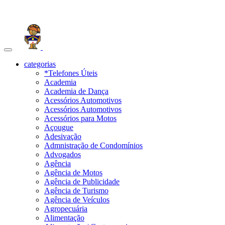
Toggle
navigation
categorias
*Telefones Úteis
Academia
Academia de Dança
Acessórios Automotivos
Acessórios Automotivos
Acessórios para Motos
Açougue
Adesivação
Admnistração de Condomínios
Advogados
Agência
Agência de Motos
Agência de Publicidade
Agência de Turismo
Agência de Veículos
Agropecuária
Alimentação