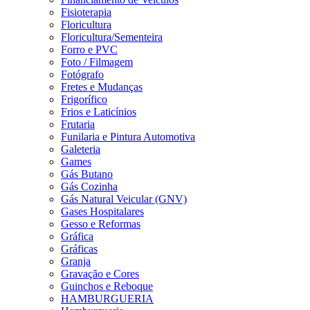
Fisioterapia
Floricultura
Floricultura/Sementeira
Forro e PVC
Foto / Filmagem
Fotógrafo
Fretes e Mudanças
Frigorífico
Frios e Laticínios
Frutaria
Funilaria e Pintura Automotiva
Galeteria
Games
Gás Butano
Gás Cozinha
Gás Natural Veicular (GNV)
Gases Hospitalares
Gesso e Reformas
Gráfica
Gráficas
Granja
Gravação e Cores
Guinchos e Reboque
HAMBURGUERIA