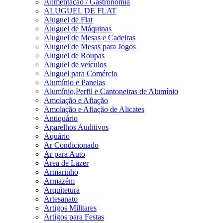
Alimentação / Gastronomia
ALUGUEL DE FLAT
Aluguel de Flat
Aluguel de Máquinas
Aluguel de Mesas e Cadeiras
Aluguel de Mesas para Jogos
Aluguel de Roupas
Aluguel de veículos
Aluguel para Comércio
Alumínio e Panelas
Alumínio,Perfil e Cantoneiras de Alumínio
Amolação e Afiação
Amolação e Afiação de Alicates
Antiquário
Aparelhos Auditivos
Aquário
Ar Condicionado
Ar para Auto
Área de Lazer
Armarinho
Armazém
Arquitetura
Artesanato
Artigos Militares
Artigos para Festas