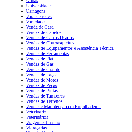
Unhas
Universidades
Usinagens
Varais e redes
Variedades
Venda de Casa
Vendas de Cabelos
Vendas de Carros Usados
Vendas de Churrasqueiras
Vendas de Equipamentos e Assistência Técnica
Vendas de Ferramentas
Vendas de Flat
Vendas de Gás
Vendas de Granito
Vendas de Laços
Vendas de Motos
Vendas de Peças
Vendas de Portas
Vendas de Tambores
Vendas de Terrenos
Vendas e Manutenção em Empilhadeiras
Veterinário
Veterinários
Viagem e Turismo
Vidraçarias