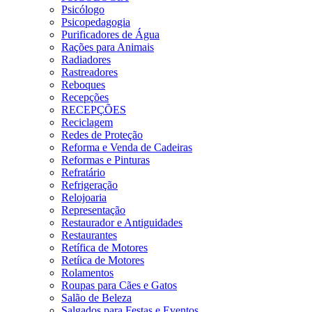
Psicólogo
Psicopedagogia
Purificadores de Água
Rações para Animais
Radiadores
Rastreadores
Reboques
Recepções
RECEPÇÕES
Reciclagem
Redes de Proteção
Reforma e Venda de Cadeiras
Reformas e Pinturas
Refratário
Refrigeração
Relojoaria
Representação
Restaurador e Antiguidades
Restaurantes
Retífica de Motores
Retíica de Motores
Rolamentos
Roupas para Cães e Gatos
Salão de Beleza
Salgados para Festas e Eventos