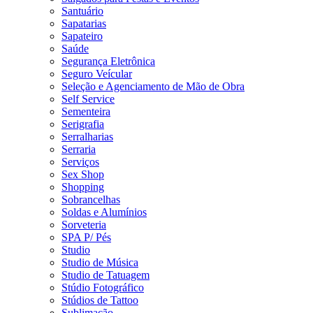
Santuário
Sapatarias
Sapateiro
Saúde
Segurança Eletrônica
Seguro Veícular
Seleção e Agenciamento de Mão de Obra
Self Service
Sementeira
Serigrafia
Serralharias
Serraria
Serviços
Sex Shop
Shopping
Sobrancelhas
Soldas e Alumínios
Sorveteria
SPA P/ Pés
Studio
Studio de Música
Studio de Tatuagem
Stúdio Fotográfico
Stúdios de Tattoo
Sublimação