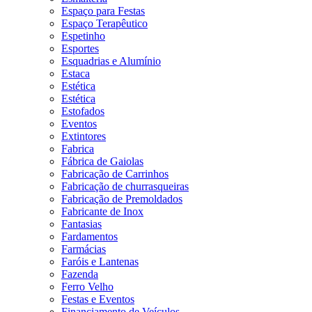
Espaço para Festas
Espaço Terapêutico
Espetinho
Esportes
Esquadrias e Alumínio
Estaca
Estética
Estética
Estofados
Eventos
Extintores
Fabrica
Fábrica de Gaiolas
Fabricação de Carrinhos
Fabricação de churrasqueiras
Fabricação de Premoldados
Fabricante de Inox
Fantasias
Fardamentos
Farmácias
Faróis e Lantenas
Fazenda
Ferro Velho
Festas e Eventos
Financiamento de Veículos