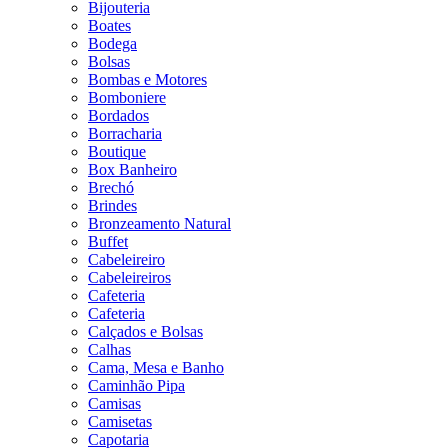
Bijouteria
Boates
Bodega
Bolsas
Bombas e Motores
Bomboniere
Bordados
Borracharia
Boutique
Box Banheiro
Brechó
Brindes
Bronzeamento Natural
Buffet
Cabeleireiro
Cabeleireiros
Cafeteria
Cafeteria
Calçados e Bolsas
Calhas
Cama, Mesa e Banho
Caminhão Pipa
Camisas
Camisetas
Capotaria