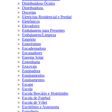
Distribuidora Óculos
Distribuidora.
Docerias
Eletricista Residencial e Predial
Eletrônicos
Elevadores
Embalagens para Presentes
Embalagens/Limpeza
Empório
Empréstimo
Encadernadora
Encanadores
Energia Solar
Engenharia
Enxovais
Equipadora
Equipamentos
Equipamentos
Escape
Escola
Escola Berçário e Hotelzinho
Escola de Futebol
Escola de Vólei
Escritórios e Assessoria
Esmalteria