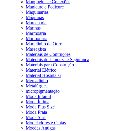
Mangueiras e Conexões
Manicure e Pedicure
Maquinarias
Máquinas
Marcenaria
Marinas
Marmoaria
Marmoraria
Martelinho de Ouro
Massagista
Materiais de Contruções
Materiais de Limpeza e Segurança
Materiais para Construção
Material Elétrico
Material Hospitalar
Mercadinho
Metalúrgica
micropigmentação
Moda Infantil
Moda Íntima
Moda Plus Size
Moda Praia
Moda Surf
Modeladores e Cintas
Moedas Antigas