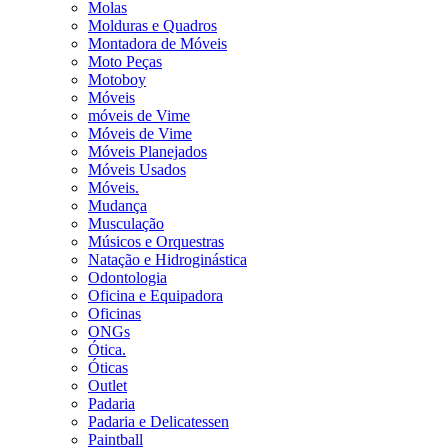
Molas
Molduras e Quadros
Montadora de Móveis
Moto Peças
Motoboy
Móveis
móveis de Vime
Móveis de Vime
Móveis Planejados
Móveis Usados
Móveis.
Mudança
Musculação
Músicos e Orquestras
Natação e Hidroginástica
Odontologia
Oficina e Equipadora
Oficinas
ONGs
Ótica.
Óticas
Outlet
Padaria
Padaria e Delicatessen
Paintball