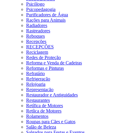
Psicólogo
Psicopedagogia
Purificadores de Água
Rações para Animais
Radiadores
Rastreadores
Reboques
Recepções
RECEPÇÕES
Reciclagem
Redes de Proteção
Reforma e Venda de Cadeiras
Reformas e Pinturas
Refratário
Refrigeração
Relojoaria
Representação
Restaurador e Antiguidades
Restaurantes
Retífica de Motores
Retíica de Motores
Rolamentos
Roupas para Cães e Gatos
Salão de Beleza
Salgados para Festas e Eventos