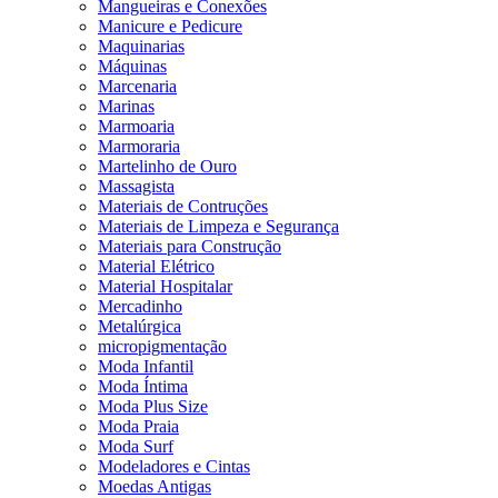
Mangueiras e Conexões
Manicure e Pedicure
Maquinarias
Máquinas
Marcenaria
Marinas
Marmoaria
Marmoraria
Martelinho de Ouro
Massagista
Materiais de Contruções
Materiais de Limpeza e Segurança
Materiais para Construção
Material Elétrico
Material Hospitalar
Mercadinho
Metalúrgica
micropigmentação
Moda Infantil
Moda Íntima
Moda Plus Size
Moda Praia
Moda Surf
Modeladores e Cintas
Moedas Antigas