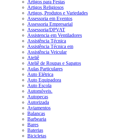
Artigos para Festas
Artigos Religiosos
Artigos, Produtos e Variedades
Assessoria em Eventos
Assessoria Empresarial
Assessoria/DPVAT
Assistencia em Ventiladores
Assistência Técnica
Assistência Técnica em
Assistência Veicular
Ateliê
Ateliê de Roupas e Sapatos
Aulas Particulares
Auto Elétrica
Auto Equipadora
Auto Escola
Automóveis.
Autopeças
Autorizada
Aviamentos
Balanças
Barbearia
Bares
Baterias
Bicicletas