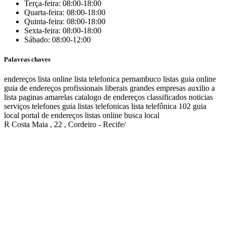
Terça-feira: 08:00-18:00
Quarta-feira: 08:00-18:00
Quinta-feira: 08:00-18:00
Sexta-feira: 08:00-18:00
Sábado: 08:00-12:00
Palavras chaves
endereços
lista online
lista telefonica
pernambuco listas
guia online
guia de endereços
profissionais liberais
grandes empresas
auxilio a
lista
paginas amarelas
catalogo de endereços
classificados
noticias
serviços
telefones
guia
listas telefonicas
lista telefônica
102
guia
local
portal de endereços
listas online
busca local
R Costa Maia , 22 , Cordeiro - Recife/