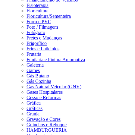
Fisioterapia
Floricultura
Floricultura/Sementeira
Forro e PVC
Foto / Filmagem
Fotógrafo
Fretes e Mudanças
Frigorífico
Frios e Laticínios
Frutaria
Funilaria e Pintura Automotiva
Galeteria
Games
Gás Butano
Gás Cozinha
Gás Natural Veicular (GNV)
Gases Hospitalares
Gesso e Reformas
Gráfica
Gráficas
Granja
Gravação e Cores
Guinchos e Reboque
HAMBURGUERIA