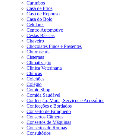
Carimbos
Casa de Frios
Casa de Repouso
Casa do Bolo
Celulares
Centro Automotivo
Cestas Básicas
Chaveiro
Chocolates Finos e Presentes
Churrascaria
Cisternas
Climatização
Clinica Veterinária
Clínicas
Colchões
Colégio
Comic Shop
Comida Saudável
Confecção, Moda, Serviços e Acessórios
Confecções e Bordados
Conserto de Brinquedo
Consertos Câmeras
Consertos de Máquinas
Consertos de Roupas
Consultórios