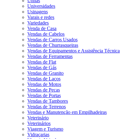
Unhas
Universidades
Usinagens
Varais e redes
Variedades
Venda de Casa
Vendas de Cabelos
Vendas de Carros Usados
Vendas de Churrasqueiras
Vendas de Equipamentos e Assistência Técnica
Vendas de Ferramentas
Vendas de Flat
Vendas de Gás
Vendas de Granito
Vendas de Laços
Vendas de Motos
Vendas de Peças
Vendas de Portas
Vendas de Tambores
Vendas de Terrenos
Vendas e Manutenção em Empilhadeiras
Veterinário
Veterinários
Viagem e Turismo
Vidraçarias