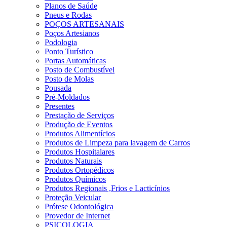
Planos de Saúde
Pneus e Rodas
POÇOS ARTESANAIS
Poços Artesianos
Podologia
Ponto Turístico
Portas Automáticas
Posto de Combustível
Posto de Molas
Pousada
Pré-Moldados
Presentes
Prestação de Serviços
Produção de Eventos
Produtos Alimentícios
Produtos de Limpeza para lavagem de Carros
Produtos Hospitalares
Produtos Naturais
Produtos Ortopédicos
Produtos Químicos
Produtos Regionais ,Frios e Lacticínios
Proteção Veicular
Prótese Odontológica
Provedor de Internet
PSICOLOGIA