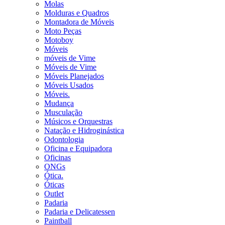
Molas
Molduras e Quadros
Montadora de Móveis
Moto Peças
Motoboy
Móveis
móveis de Vime
Móveis de Vime
Móveis Planejados
Móveis Usados
Móveis.
Mudança
Musculação
Músicos e Orquestras
Natação e Hidroginástica
Odontologia
Oficina e Equipadora
Oficinas
ONGs
Ótica.
Óticas
Outlet
Padaria
Padaria e Delicatessen
Paintball