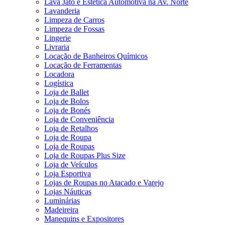
Lava Jato e Estética Automotiva na Av. Norte
Lavanderia
Limpeza de Carros
Limpeza de Fossas
Lingerie
Livraria
Locação de Banheiros Químicos
Locação de Ferramentas
Locadora
Logística
Loja de Ballet
Loja de Bolos
Loja de Bonés
Loja de Conveniência
Loja de Retalhos
Loja de Roupa
Loja de Roupas
Loja de Roupas Plus Size
Loja de Veículos
Loja Esportiva
Lojas de Roupas no Atacado e Varejo
Lojas Náuticas
Luminárias
Madeireira
Manequins e Expositores