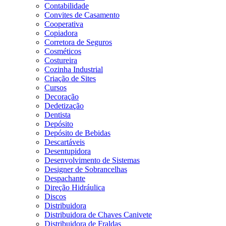
Contabilidade
Convites de Casamento
Cooperativa
Copiadora
Corretora de Seguros
Cosméticos
Costureira
Cozinha Industrial
Criação de Sites
Cursos
Decoração
Dedetização
Dentista
Depósito
Depósito de Bebidas
Descartáveis
Desentupidora
Desenvolvimento de Sistemas
Designer de Sobrancelhas
Despachante
Direção Hidráulica
Discos
Distribuidora
Distribuidora de Chaves Canivete
Distribuidora de Fraldas