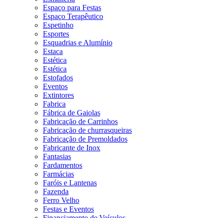
Espaço para Festas
Espaço Terapêutico
Espetinho
Esportes
Esquadrias e Alumínio
Estaca
Estética
Estética
Estofados
Eventos
Extintores
Fabrica
Fábrica de Gaiolas
Fabricação de Carrinhos
Fabricação de churrasqueiras
Fabricação de Premoldados
Fabricante de Inox
Fantasias
Fardamentos
Farmácias
Faróis e Lantenas
Fazenda
Ferro Velho
Festas e Eventos
Financiamento de Veículos