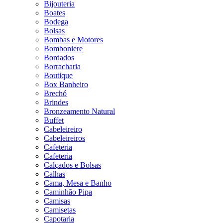
Bijouteria
Boates
Bodega
Bolsas
Bombas e Motores
Bomboniere
Bordados
Borracharia
Boutique
Box Banheiro
Brechó
Brindes
Bronzeamento Natural
Buffet
Cabeleireiro
Cabeleireiros
Cafeteria
Cafeteria
Calçados e Bolsas
Calhas
Cama, Mesa e Banho
Caminhão Pipa
Camisas
Camisetas
Capotaria