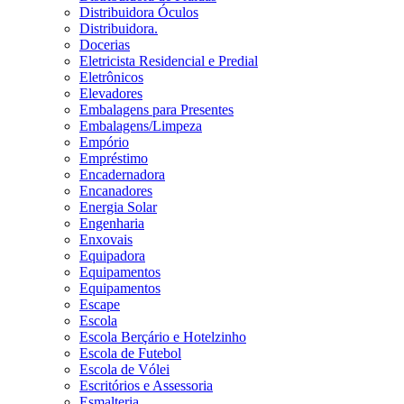
Distribuidora Óculos
Distribuidora.
Docerias
Eletricista Residencial e Predial
Eletrônicos
Elevadores
Embalagens para Presentes
Embalagens/Limpeza
Empório
Empréstimo
Encadernadora
Encanadores
Energia Solar
Engenharia
Enxovais
Equipadora
Equipamentos
Equipamentos
Escape
Escola
Escola Berçário e Hotelzinho
Escola de Futebol
Escola de Vólei
Escritórios e Assessoria
Esmalteria