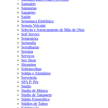
Santuário
Sapatarias
Sapateiro
Saúde
Segurança Eletrônica
Seguro Veícular
Seleção e Agenciamento de Mão de Obra
Self Service
Sementeira
Serigrafia
Serralharias
Serraria
Serviços
Sex Shop
Shopping
Sobrancelhas
Soldas e Alumínios
Sorveteria
SPA P/ Pés
Studio
Studio de Música
Studio de Tatuagem
Stúdio Fotográfico
Stúdios de Tattoo
Sublimação