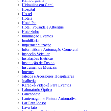
Hamburgueria
Hidraúlica em Geral
Hospital
Hostel
Hotéis
Hotel Pet
Hotel, Pousada e Albergue
Hotelzinho
Iluminação Eventos
Imobiliárias
Impermeabilização
Informática e Automação Comercial
Inspeção Veicular
Instalações Elétricas
Instituição de Ensino
Instrumentos Musicais
Internet
Jalecos e Acessórios Hospitalares
Joalheria
Karaokê/Videokê Para Eventos
Laboratório Óptico
Lanchonete
Lanternagem e Pintura Automotiva
Lar Para Idosos
Lava Jato