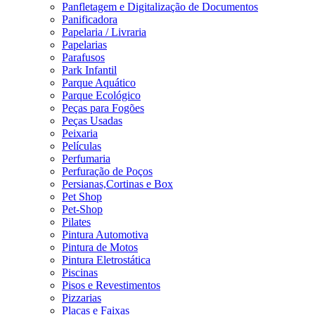
Panfletagem e Digitalização de Documentos
Panificadora
Papelaria / Livraria
Papelarias
Parafusos
Park Infantil
Parque Aquático
Parque Ecológico
Peças para Fogões
Peças Usadas
Peixaria
Películas
Perfumaria
Perfuração de Poços
Persianas,Cortinas e Box
Pet Shop
Pet-Shop
Pilates
Pintura Automotiva
Pintura de Motos
Pintura Eletrostática
Piscinas
Pisos e Revestimentos
Pizzarias
Placas e Faixas