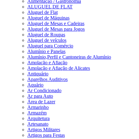
Alimentação / Gastronomia
ALUGUEL DE FLAT
Aluguel de Flat
Aluguel de Máquinas
Aluguel de Mesas e Cadeiras
Aluguel de Mesas para Jogos
Aluguel de Roupas
Aluguel de veículos
Aluguel para Comércio
Alumínio e Panelas
Alumínio,Perfil e Cantoneiras de Alumínio
Amolação e Afiação
Amolação e Afiação de Alicates
Antiquário
Aparelhos Auditivos
Aquário
Ar Condicionado
Ar para Auto
Área de Lazer
Armarinho
Armazém
Arquitetura
Artesanato
Artigos Militares
Artigos para Festas