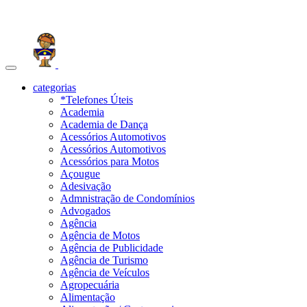
Toggle
navigation
categorias
*Telefones Úteis
Academia
Academia de Dança
Acessórios Automotivos
Acessórios Automotivos
Acessórios para Motos
Açougue
Adesivação
Admnistração de Condomínios
Advogados
Agência
Agência de Motos
Agência de Publicidade
Agência de Turismo
Agência de Veículos
Agropecuária
Alimentação