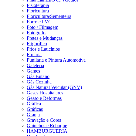
Fisioterapia
Floricultura
Floricultura/Sementeira
Forro e PVC
Foto / Filmagem
Fotógrafo
Fretes e Mudanças
Frigorífico
Frios e Laticínios
Frutaria
Funilaria e Pintura Automotiva
Galeteria
Games
Gás Butano
Gás Cozinha
Gás Natural Veicular (GNV)
Gases Hospitalares
Gesso e Reformas
Gráfica
Gráficas
Granja
Gravação e Cores
Guinchos e Reboque
HAMBURGUERIA