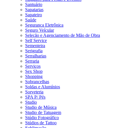
Santuário
Sapatarias
Sapateiro
Saúde
Segurança Eletrônica
Seguro Veícular
Seleção e Agenciamento de Mão de Obra
Self Service
Sementeira
Serigrafia
Serralharias
Serraria
Serviços
Sex Shop
Shopping
Sobrancelhas
Soldas e Alumínios
Sorveteria
SPA P/ Pés
Studio
Studio de Música
Studio de Tatuagem
Stúdio Fotográfico
Stúdios de Tattoo
Sublimação