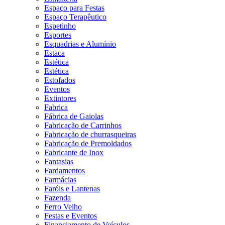
Espaço para Festas
Espaço Terapêutico
Espetinho
Esportes
Esquadrias e Alumínio
Estaca
Estética
Estética
Estofados
Eventos
Extintores
Fabrica
Fábrica de Gaiolas
Fabricação de Carrinhos
Fabricação de churrasqueiras
Fabricação de Premoldados
Fabricante de Inox
Fantasias
Fardamentos
Farmácias
Faróis e Lantenas
Fazenda
Ferro Velho
Festas e Eventos
Financiamento de Veículos