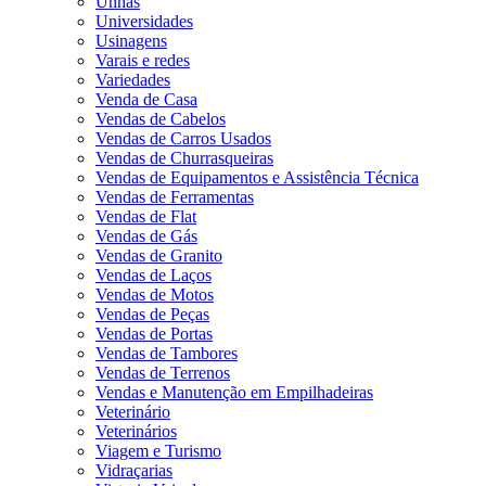
Unhas
Universidades
Usinagens
Varais e redes
Variedades
Venda de Casa
Vendas de Cabelos
Vendas de Carros Usados
Vendas de Churrasqueiras
Vendas de Equipamentos e Assistência Técnica
Vendas de Ferramentas
Vendas de Flat
Vendas de Gás
Vendas de Granito
Vendas de Laços
Vendas de Motos
Vendas de Peças
Vendas de Portas
Vendas de Tambores
Vendas de Terrenos
Vendas e Manutenção em Empilhadeiras
Veterinário
Veterinários
Viagem e Turismo
Vidraçarias