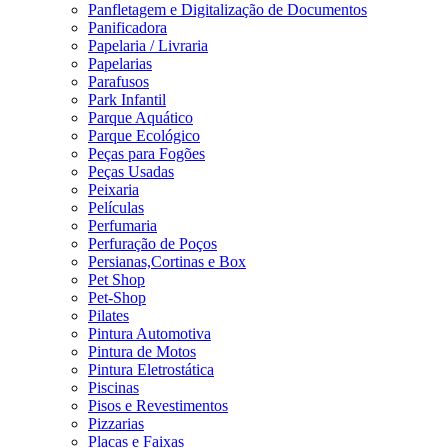
Panfletagem e Digitalização de Documentos
Panificadora
Papelaria / Livraria
Papelarias
Parafusos
Park Infantil
Parque Aquático
Parque Ecológico
Peças para Fogões
Peças Usadas
Peixaria
Películas
Perfumaria
Perfuração de Poços
Persianas,Cortinas e Box
Pet Shop
Pet-Shop
Pilates
Pintura Automotiva
Pintura de Motos
Pintura Eletrostática
Piscinas
Pisos e Revestimentos
Pizzarias
Placas e Faixas