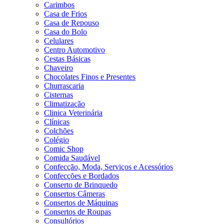
Carimbos
Casa de Frios
Casa de Repouso
Casa do Bolo
Celulares
Centro Automotivo
Cestas Básicas
Chaveiro
Chocolates Finos e Presentes
Churrascaria
Cisternas
Climatização
Clinica Veterinária
Clínicas
Colchões
Colégio
Comic Shop
Comida Saudável
Confecção, Moda, Serviços e Acessórios
Confecções e Bordados
Conserto de Brinquedo
Consertos Câmeras
Consertos de Máquinas
Consertos de Roupas
Consultórios