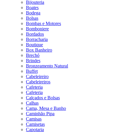
Bijouteria
Boates
Bodega
Bolsas
Bombas e Motores
Bomboniere
Bordados
Borracharia
Boutique
Box Banheiro
Brechó
Brindes
Bronzeamento Natural
Buffet
Cabeleireiro
Cabeleireiros
Cafeteria
Cafeteria
Calçados e Bolsas
Calhas
Cama, Mesa e Banho
Caminhão Pipa
Camisas
Camisetas
Capotaria