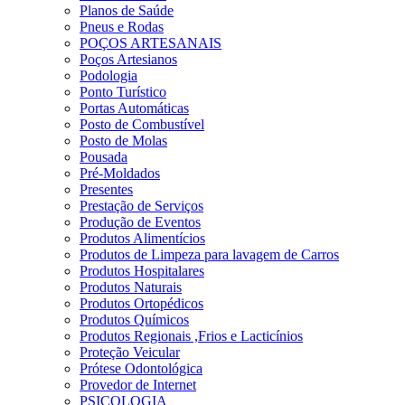
Planos de Saúde
Pneus e Rodas
POÇOS ARTESANAIS
Poços Artesianos
Podologia
Ponto Turístico
Portas Automáticas
Posto de Combustível
Posto de Molas
Pousada
Pré-Moldados
Presentes
Prestação de Serviços
Produção de Eventos
Produtos Alimentícios
Produtos de Limpeza para lavagem de Carros
Produtos Hospitalares
Produtos Naturais
Produtos Ortopédicos
Produtos Químicos
Produtos Regionais ,Frios e Lacticínios
Proteção Veicular
Prótese Odontológica
Provedor de Internet
PSICOLOGIA