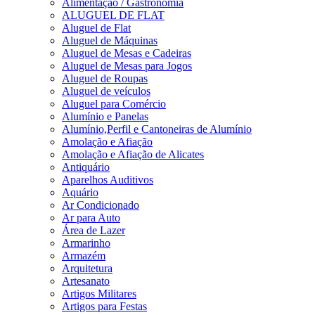
Alimentação / Gastronomia
ALUGUEL DE FLAT
Aluguel de Flat
Aluguel de Máquinas
Aluguel de Mesas e Cadeiras
Aluguel de Mesas para Jogos
Aluguel de Roupas
Aluguel de veículos
Aluguel para Comércio
Alumínio e Panelas
Alumínio,Perfil e Cantoneiras de Alumínio
Amolação e Afiação
Amolação e Afiação de Alicates
Antiquário
Aparelhos Auditivos
Aquário
Ar Condicionado
Ar para Auto
Área de Lazer
Armarinho
Armazém
Arquitetura
Artesanato
Artigos Militares
Artigos para Festas