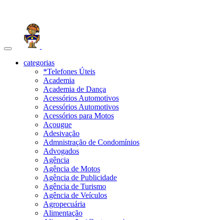
Toggle
navigation
categorias
*Telefones Úteis
Academia
Academia de Dança
Acessórios Automotivos
Acessórios Automotivos
Acessórios para Motos
Açougue
Adesivação
Admnistração de Condomínios
Advogados
Agência
Agência de Motos
Agência de Publicidade
Agência de Turismo
Agência de Veículos
Agropecuária
Alimentação