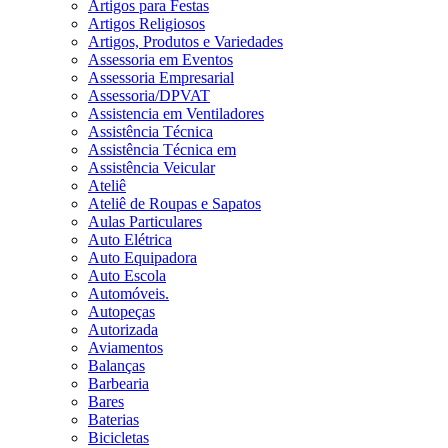
Artigos para Festas
Artigos Religiosos
Artigos, Produtos e Variedades
Assessoria em Eventos
Assessoria Empresarial
Assessoria/DPVAT
Assistencia em Ventiladores
Assistência Técnica
Assistência Técnica em
Assistência Veicular
Ateliê
Ateliê de Roupas e Sapatos
Aulas Particulares
Auto Elétrica
Auto Equipadora
Auto Escola
Automóveis.
Autopeças
Autorizada
Aviamentos
Balanças
Barbearia
Bares
Baterias
Bicicletas