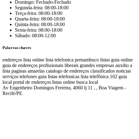
Domingo: Fechado-Fechado
Segunda-feira: 08:00-18:00
Terça-feira: 08:00-18:00
Quarta-feira: 08:00-18:00
Quinta-feira: 08:00-18:00
Sexta-feira: 08:00-18:00
Sábado: 08:00-12:00
Palavras chaves
endereços
lista online
lista telefonica
pernambuco listas
guia online
guia de endereços
profissionais liberais
grandes empresas
auxilio a
lista
paginas amarelas
catalogo de endereços
classificados
noticias
serviços
telefones
guia
listas telefonicas
lista telefônica
102
guia
local
portal de endereços
listas online
busca local
Av Engenheiro Domingos Ferreira, 4060 lj 11 , , Boa Viagem -
Recife/PE