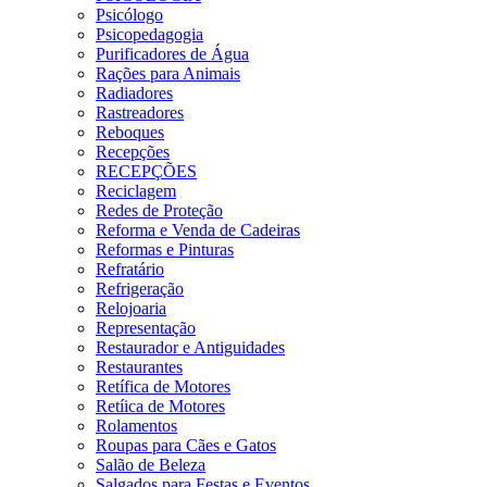
Psicólogo
Psicopedagogia
Purificadores de Água
Rações para Animais
Radiadores
Rastreadores
Reboques
Recepções
RECEPÇÕES
Reciclagem
Redes de Proteção
Reforma e Venda de Cadeiras
Reformas e Pinturas
Refratário
Refrigeração
Relojoaria
Representação
Restaurador e Antiguidades
Restaurantes
Retífica de Motores
Retíica de Motores
Rolamentos
Roupas para Cães e Gatos
Salão de Beleza
Salgados para Festas e Eventos