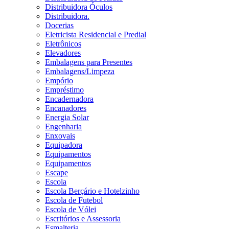
Distribuidora Óculos
Distribuidora.
Docerias
Eletricista Residencial e Predial
Eletrônicos
Elevadores
Embalagens para Presentes
Embalagens/Limpeza
Empório
Empréstimo
Encadernadora
Encanadores
Energia Solar
Engenharia
Enxovais
Equipadora
Equipamentos
Equipamentos
Escape
Escola
Escola Berçário e Hotelzinho
Escola de Futebol
Escola de Vólei
Escritórios e Assessoria
Esmalteria