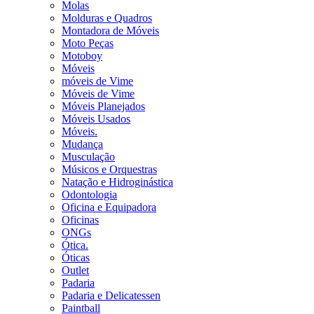
Molas
Molduras e Quadros
Montadora de Móveis
Moto Peças
Motoboy
Móveis
móveis de Vime
Móveis de Vime
Móveis Planejados
Móveis Usados
Móveis.
Mudança
Musculação
Músicos e Orquestras
Natação e Hidroginástica
Odontologia
Oficina e Equipadora
Oficinas
ONGs
Ótica.
Óticas
Outlet
Padaria
Padaria e Delicatessen
Paintball