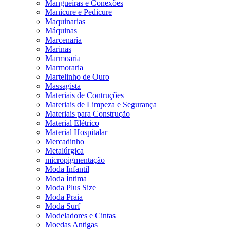
Mangueiras e Conexões
Manicure e Pedicure
Maquinarias
Máquinas
Marcenaria
Marinas
Marmoaria
Marmoraria
Martelinho de Ouro
Massagista
Materiais de Contruções
Materiais de Limpeza e Segurança
Materiais para Construção
Material Elétrico
Material Hospitalar
Mercadinho
Metalúrgica
micropigmentação
Moda Infantil
Moda Íntima
Moda Plus Size
Moda Praia
Moda Surf
Modeladores e Cintas
Moedas Antigas