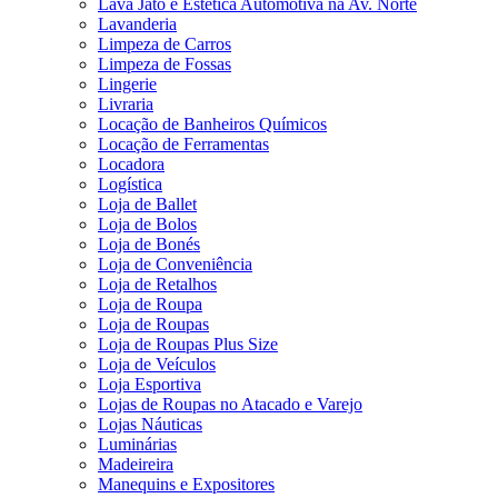
Lava Jato e Estética Automotiva na Av. Norte
Lavanderia
Limpeza de Carros
Limpeza de Fossas
Lingerie
Livraria
Locação de Banheiros Químicos
Locação de Ferramentas
Locadora
Logística
Loja de Ballet
Loja de Bolos
Loja de Bonés
Loja de Conveniência
Loja de Retalhos
Loja de Roupa
Loja de Roupas
Loja de Roupas Plus Size
Loja de Veículos
Loja Esportiva
Lojas de Roupas no Atacado e Varejo
Lojas Náuticas
Luminárias
Madeireira
Manequins e Expositores