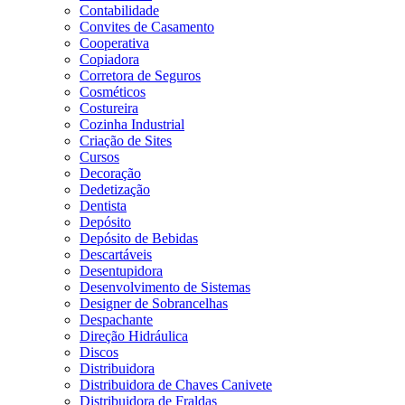
Contabilidade
Convites de Casamento
Cooperativa
Copiadora
Corretora de Seguros
Cosméticos
Costureira
Cozinha Industrial
Criação de Sites
Cursos
Decoração
Dedetização
Dentista
Depósito
Depósito de Bebidas
Descartáveis
Desentupidora
Desenvolvimento de Sistemas
Designer de Sobrancelhas
Despachante
Direção Hidráulica
Discos
Distribuidora
Distribuidora de Chaves Canivete
Distribuidora de Fraldas