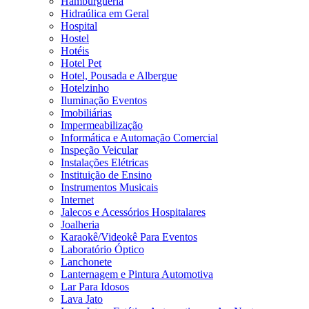
Hamburgueria
Hidraúlica em Geral
Hospital
Hostel
Hotéis
Hotel Pet
Hotel, Pousada e Albergue
Hotelzinho
Iluminação Eventos
Imobiliárias
Impermeabilização
Informática e Automação Comercial
Inspeção Veicular
Instalações Elétricas
Instituição de Ensino
Instrumentos Musicais
Internet
Jalecos e Acessórios Hospitalares
Joalheria
Karaokê/Videokê Para Eventos
Laboratório Óptico
Lanchonete
Lanternagem e Pintura Automotiva
Lar Para Idosos
Lava Jato