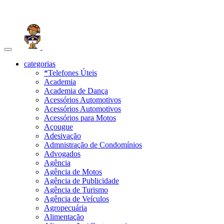
Toggle
navigation
categorias
*Telefones Úteis
Academia
Academia de Dança
Acessórios Automotivos
Acessórios Automotivos
Acessórios para Motos
Açougue
Adesivação
Admnistração de Condomínios
Advogados
Agência
Agência de Motos
Agência de Publicidade
Agência de Turismo
Agência de Veículos
Agropecuária
Alimentação