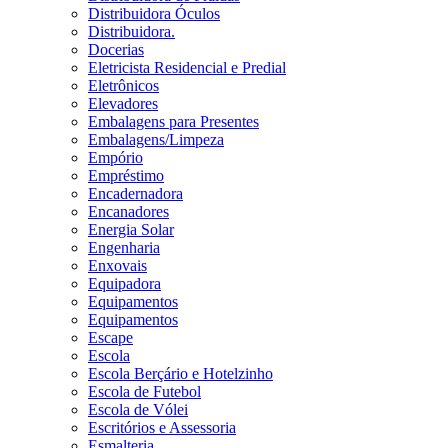
Distribuidora Óculos
Distribuidora.
Docerias
Eletricista Residencial e Predial
Eletrônicos
Elevadores
Embalagens para Presentes
Embalagens/Limpeza
Empório
Empréstimo
Encadernadora
Encanadores
Energia Solar
Engenharia
Enxovais
Equipadora
Equipamentos
Equipamentos
Escape
Escola
Escola Berçário e Hotelzinho
Escola de Futebol
Escola de Vólei
Escritórios e Assessoria
Esmalteria