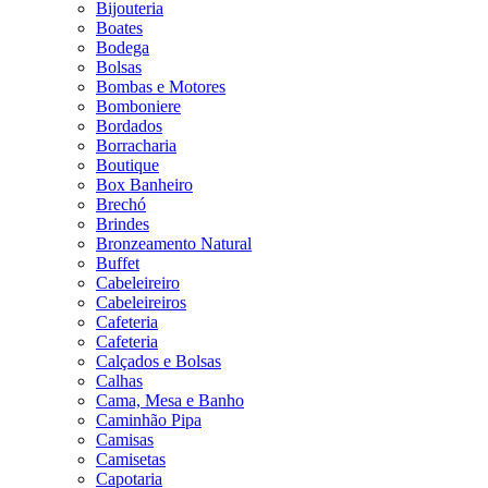
Bijouteria
Boates
Bodega
Bolsas
Bombas e Motores
Bomboniere
Bordados
Borracharia
Boutique
Box Banheiro
Brechó
Brindes
Bronzeamento Natural
Buffet
Cabeleireiro
Cabeleireiros
Cafeteria
Cafeteria
Calçados e Bolsas
Calhas
Cama, Mesa e Banho
Caminhão Pipa
Camisas
Camisetas
Capotaria