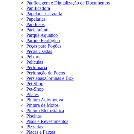
Panfletagem e Digitalização de Documentos
Panificadora
Papelaria / Livraria
Papelarias
Parafusos
Park Infantil
Parque Aquático
Parque Ecológico
Peças para Fogões
Peças Usadas
Peixaria
Películas
Perfumaria
Perfuração de Poços
Persianas,Cortinas e Box
Pet Shop
Pet-Shop
Pilates
Pintura Automotiva
Pintura de Motos
Pintura Eletrostática
Piscinas
Pisos e Revestimentos
Pizzarias
Placas e Faixas