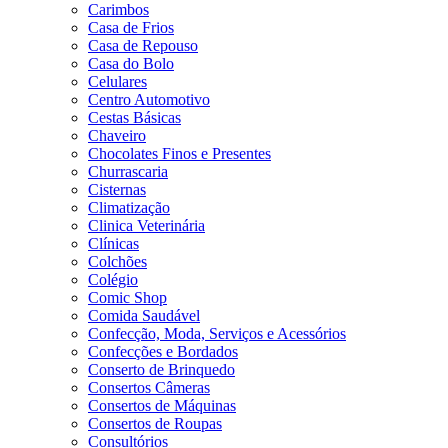
Carimbos
Casa de Frios
Casa de Repouso
Casa do Bolo
Celulares
Centro Automotivo
Cestas Básicas
Chaveiro
Chocolates Finos e Presentes
Churrascaria
Cisternas
Climatização
Clinica Veterinária
Clínicas
Colchões
Colégio
Comic Shop
Comida Saudável
Confecção, Moda, Serviços e Acessórios
Confecções e Bordados
Conserto de Brinquedo
Consertos Câmeras
Consertos de Máquinas
Consertos de Roupas
Consultórios