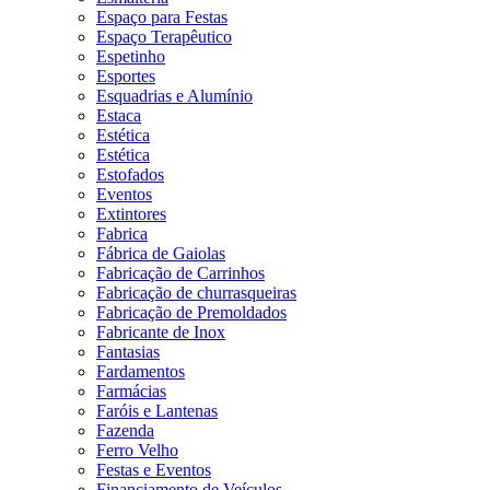
Espaço para Festas
Espaço Terapêutico
Espetinho
Esportes
Esquadrias e Alumínio
Estaca
Estética
Estética
Estofados
Eventos
Extintores
Fabrica
Fábrica de Gaiolas
Fabricação de Carrinhos
Fabricação de churrasqueiras
Fabricação de Premoldados
Fabricante de Inox
Fantasias
Fardamentos
Farmácias
Faróis e Lantenas
Fazenda
Ferro Velho
Festas e Eventos
Financiamento de Veículos