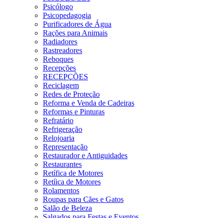
Psicólogo
Psicopedagogia
Purificadores de Água
Rações para Animais
Radiadores
Rastreadores
Reboques
Recepções
RECEPÇÕES
Reciclagem
Redes de Proteção
Reforma e Venda de Cadeiras
Reformas e Pinturas
Refratário
Refrigeração
Relojoaria
Representação
Restaurador e Antiguidades
Restaurantes
Retífica de Motores
Retíica de Motores
Rolamentos
Roupas para Cães e Gatos
Salão de Beleza
Salgados para Festas e Eventos