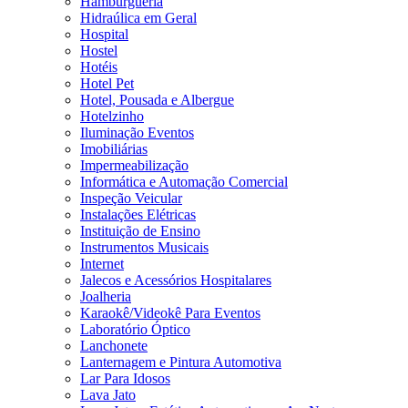
Hamburgueria
Hidraúlica em Geral
Hospital
Hostel
Hotéis
Hotel Pet
Hotel, Pousada e Albergue
Hotelzinho
Iluminação Eventos
Imobiliárias
Impermeabilização
Informática e Automação Comercial
Inspeção Veicular
Instalações Elétricas
Instituição de Ensino
Instrumentos Musicais
Internet
Jalecos e Acessórios Hospitalares
Joalheria
Karaokê/Videokê Para Eventos
Laboratório Óptico
Lanchonete
Lanternagem e Pintura Automotiva
Lar Para Idosos
Lava Jato