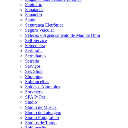
Santuário
Sapatarias
Sapateiro
Saúde
Segurança Eletrônica
Seguro Veícular
Seleção e Agenciamento de Mão de Obra
Self Service
Sementeira
Serigrafia
Serralharias
Serraria
Serviços
Sex Shop
Shopping
Sobrancelhas
Soldas e Alumínios
Sorveteria
SPA P/ Pés
Studio
Studio de Música
Studio de Tatuagem
Stúdio Fotográfico
Stúdios de Tattoo
Sublimação