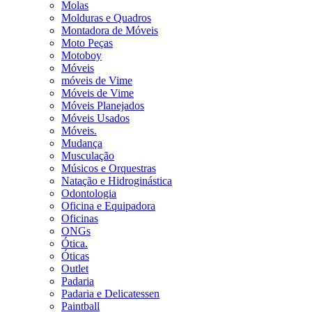
Molas
Molduras e Quadros
Montadora de Móveis
Moto Peças
Motoboy
Móveis
móveis de Vime
Móveis de Vime
Móveis Planejados
Móveis Usados
Móveis.
Mudança
Musculação
Músicos e Orquestras
Natação e Hidroginástica
Odontologia
Oficina e Equipadora
Oficinas
ONGs
Ótica.
Óticas
Outlet
Padaria
Padaria e Delicatessen
Paintball