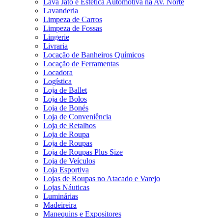
Lava Jato e Estética Automotiva na Av. Norte
Lavanderia
Limpeza de Carros
Limpeza de Fossas
Lingerie
Livraria
Locação de Banheiros Químicos
Locação de Ferramentas
Locadora
Logística
Loja de Ballet
Loja de Bolos
Loja de Bonés
Loja de Conveniência
Loja de Retalhos
Loja de Roupa
Loja de Roupas
Loja de Roupas Plus Size
Loja de Veículos
Loja Esportiva
Lojas de Roupas no Atacado e Varejo
Lojas Náuticas
Luminárias
Madeireira
Manequins e Expositores