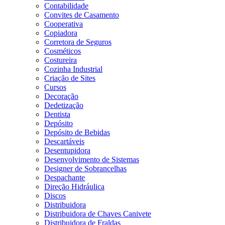
Contabilidade
Convites de Casamento
Cooperativa
Copiadora
Corretora de Seguros
Cosméticos
Costureira
Cozinha Industrial
Criação de Sites
Cursos
Decoração
Dedetização
Dentista
Depósito
Depósito de Bebidas
Descartáveis
Desentupidora
Desenvolvimento de Sistemas
Designer de Sobrancelhas
Despachante
Direção Hidráulica
Discos
Distribuidora
Distribuidora de Chaves Canivete
Distribuidora de Fraldas