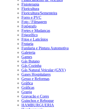
Fisioterapia
Floricultura
Floricultura/Sementeira
Forro e PVC
Foto / Filmagem
Fotógrafo
Fretes e Mudanças
Frigorífico
Frios e Laticínios
Frutaria
Funilaria e Pintura Automotiva
Galeteria
Games
Gás Butano
Gás Cozinha
Gás Natural Veicular (GNV)
Gases Hospitalares
Gesso e Reformas
Gráfica
Gráficas
Granja
Gravação e Cores
Guinchos e Reboque
HAMBURGUERIA