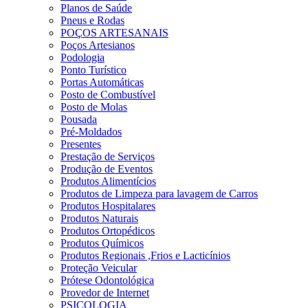
Planos de Saúde
Pneus e Rodas
POÇOS ARTESANAIS
Poços Artesianos
Podologia
Ponto Turístico
Portas Automáticas
Posto de Combustível
Posto de Molas
Pousada
Pré-Moldados
Presentes
Prestação de Serviços
Produção de Eventos
Produtos Alimentícios
Produtos de Limpeza para lavagem de Carros
Produtos Hospitalares
Produtos Naturais
Produtos Ortopédicos
Produtos Químicos
Produtos Regionais ,Frios e Lacticínios
Proteção Veicular
Prótese Odontológica
Provedor de Internet
PSICOLOGIA