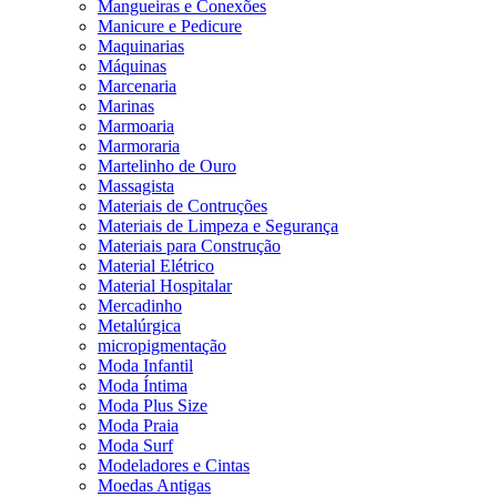
Mangueiras e Conexões
Manicure e Pedicure
Maquinarias
Máquinas
Marcenaria
Marinas
Marmoaria
Marmoraria
Martelinho de Ouro
Massagista
Materiais de Contruções
Materiais de Limpeza e Segurança
Materiais para Construção
Material Elétrico
Material Hospitalar
Mercadinho
Metalúrgica
micropigmentação
Moda Infantil
Moda Íntima
Moda Plus Size
Moda Praia
Moda Surf
Modeladores e Cintas
Moedas Antigas