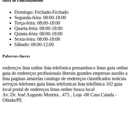
Hora de Funcionamento
Domingo: Fechado-Fechado
Segunda-feira: 08:00-18:00
Terça-feira: 08:00-18:00
Quarta-feira: 08:00-18:00
Quinta-feira: 08:00-18:00
Sexta-feira: 08:00-18:00
Sábado: 08:00-12:00
Palavras chaves
endereços
lista online
lista telefonica
pernambuco listas
guia online
guia de endereços
profissionais liberais
grandes empresas
auxilio a
lista
paginas amarelas
catalogo de endereços
classificados
noticias
serviços
telefones
guia
listas telefonicas
lista telefônica
102
guia
local
portal de endereços
listas online
busca local
Av. Dr. José Augusto Moreira , 475 , Loja -08 Casa Caiada -
Olinda/PE