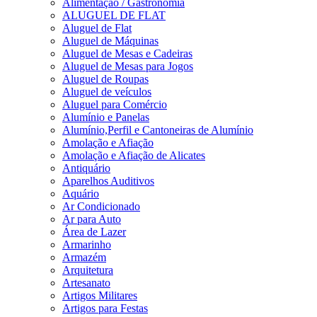
Alimentação / Gastronomia
ALUGUEL DE FLAT
Aluguel de Flat
Aluguel de Máquinas
Aluguel de Mesas e Cadeiras
Aluguel de Mesas para Jogos
Aluguel de Roupas
Aluguel de veículos
Aluguel para Comércio
Alumínio e Panelas
Alumínio,Perfil e Cantoneiras de Alumínio
Amolação e Afiação
Amolação e Afiação de Alicates
Antiquário
Aparelhos Auditivos
Aquário
Ar Condicionado
Ar para Auto
Área de Lazer
Armarinho
Armazém
Arquitetura
Artesanato
Artigos Militares
Artigos para Festas