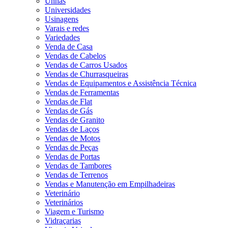
Unhas
Universidades
Usinagens
Varais e redes
Variedades
Venda de Casa
Vendas de Cabelos
Vendas de Carros Usados
Vendas de Churrasqueiras
Vendas de Equipamentos e Assistência Técnica
Vendas de Ferramentas
Vendas de Flat
Vendas de Gás
Vendas de Granito
Vendas de Laços
Vendas de Motos
Vendas de Peças
Vendas de Portas
Vendas de Tambores
Vendas de Terrenos
Vendas e Manutenção em Empilhadeiras
Veterinário
Veterinários
Viagem e Turismo
Vidraçarias