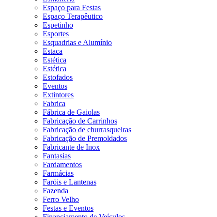
Espaço para Festas
Espaço Terapêutico
Espetinho
Esportes
Esquadrias e Alumínio
Estaca
Estética
Estética
Estofados
Eventos
Extintores
Fabrica
Fábrica de Gaiolas
Fabricação de Carrinhos
Fabricação de churrasqueiras
Fabricação de Premoldados
Fabricante de Inox
Fantasias
Fardamentos
Farmácias
Faróis e Lantenas
Fazenda
Ferro Velho
Festas e Eventos
Financiamento de Veículos