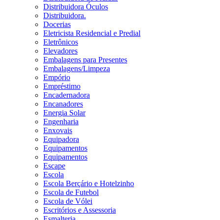
Distribuidora Óculos
Distribuidora.
Docerias
Eletricista Residencial e Predial
Eletrônicos
Elevadores
Embalagens para Presentes
Embalagens/Limpeza
Empório
Empréstimo
Encadernadora
Encanadores
Energia Solar
Engenharia
Enxovais
Equipadora
Equipamentos
Equipamentos
Escape
Escola
Escola Berçário e Hotelzinho
Escola de Futebol
Escola de Vólei
Escritórios e Assessoria
Esmalteria