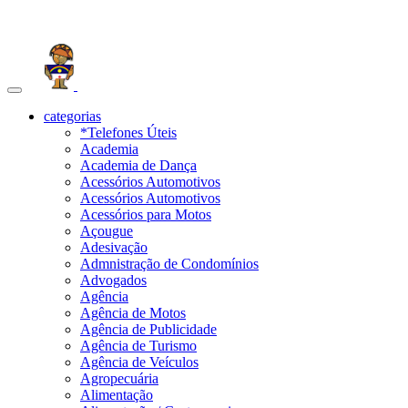
Toggle
navigation
categorias
*Telefones Úteis
Academia
Academia de Dança
Acessórios Automotivos
Acessórios Automotivos
Acessórios para Motos
Açougue
Adesivação
Admnistração de Condomínios
Advogados
Agência
Agência de Motos
Agência de Publicidade
Agência de Turismo
Agência de Veículos
Agropecuária
Alimentação