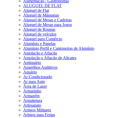
Alimentação / Gastronomia
ALUGUEL DE FLAT
Aluguel de Flat
Aluguel de Máquinas
Aluguel de Mesas e Cadeiras
Aluguel de Mesas para Jogos
Aluguel de Roupas
Aluguel de veículos
Aluguel para Comércio
Alumínio e Panelas
Alumínio,Perfil e Cantoneiras de Alumínio
Amolação e Afiação
Amolação e Afiação de Alicates
Antiquário
Aparelhos Auditivos
Aquário
Ar Condicionado
Ar para Auto
Área de Lazer
Armarinho
Armazém
Arquitetura
Artesanato
Artigos Militares
Artigos para Festas