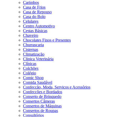
Carimbos
Casa de Frios
Casa de Repouso
Casa do Bolo
Celulares
Centro Automotivo
Cestas Básicas
Chaveiro
Chocolates Finos e Presentes
Churrascaria
Cisternas
Climatização
Clinica Veterinária
Clínicas
Colchões
Colégio
Comic Shop
Comida Saudável
Confecção, Moda, Serviços e Acessórios
Confecções e Bordados
Conserto de Brinquedo
Consertos Câmeras
Consertos de Máquinas
Consertos de Roupas
Consultórios