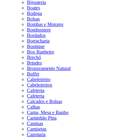
Bijouteria
Boates
Bodega
Bolsas
Bombas e Motores
Bomboniere
Bordados
Borracharia
Boutique
Box Banheiro
Brechó
Brindes
Bronzeamento Natural
Buffet
Cabeleireiro
Cabeleireiros
Cafeteria
Cafeteria
Calçados e Bolsas
Calhas
Cama, Mesa e Banho
Caminhão Pipa
Camisas
Camisetas
Capotaria