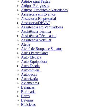
Artigos para Festas
Artigos Religiosos
Artigos, Produtos e Variedades
Assessoria em Eventos
Assessoria Empresarial
Assessoria/DPVAT
Assistencia em Ventiladores
Assistência Técnica
Assistência Técnica em
Assistência Veicular
Ateliê
Ateliê de Roupas e Sapatos
Aulas Particulares
Auto Elétrica
Auto Equipadora
Auto Escola
Automóveis.
Autopeças
Autorizada
Aviamentos
Balanças
Barbearia
Bares
Baterias
Bicicletas