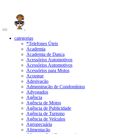
Toggle
navigation
categorias
*Telefones Úteis
Academia
Academia de Dança
Acessórios Automotivos
Acessórios Automotivos
Acessórios para Motos
Açougue
Adesivação
Admnistração de Condomínios
Advogados
Agência
Agência de Motos
Agência de Publicidade
Agência de Turismo
Agência de Veículos
Agropecuária
Alimentação