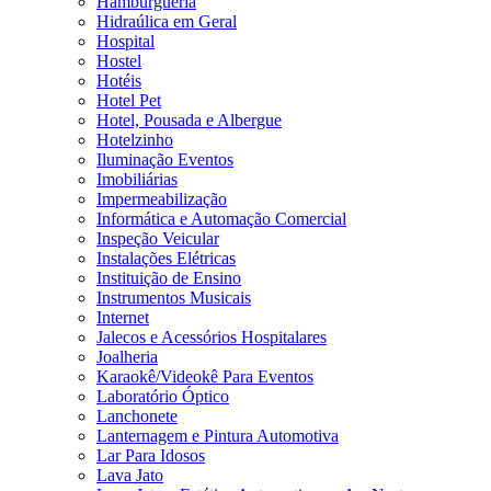
Hamburgueria
Hidraúlica em Geral
Hospital
Hostel
Hotéis
Hotel Pet
Hotel, Pousada e Albergue
Hotelzinho
Iluminação Eventos
Imobiliárias
Impermeabilização
Informática e Automação Comercial
Inspeção Veicular
Instalações Elétricas
Instituição de Ensino
Instrumentos Musicais
Internet
Jalecos e Acessórios Hospitalares
Joalheria
Karaokê/Videokê Para Eventos
Laboratório Óptico
Lanchonete
Lanternagem e Pintura Automotiva
Lar Para Idosos
Lava Jato