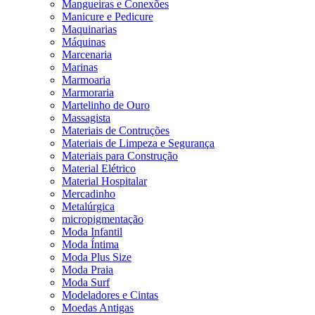
Mangueiras e Conexões
Manicure e Pedicure
Maquinarias
Máquinas
Marcenaria
Marinas
Marmoaria
Marmoraria
Martelinho de Ouro
Massagista
Materiais de Contruções
Materiais de Limpeza e Segurança
Materiais para Construção
Material Elétrico
Material Hospitalar
Mercadinho
Metalúrgica
micropigmentação
Moda Infantil
Moda Íntima
Moda Plus Size
Moda Praia
Moda Surf
Modeladores e Cintas
Moedas Antigas