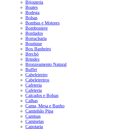
Bijouteria
Boates
Bodega
Bolsas
Bombas e Motores
Bomboniere
Bordados
Borracharia
Boutique
Box Banheiro
Brechó
Brindes
Bronzeamento Natural
Buffet
Cabeleireiro
Cabeleireiros
Cafeteria
Cafeteria
Calçados e Bolsas
Calhas
Cama, Mesa e Banho
Caminhão Pipa
Camisas
Camisetas
Capotaria