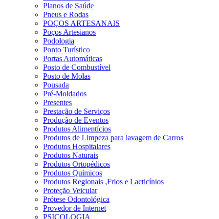
Planos de Saúde
Pneus e Rodas
POÇOS ARTESANAIS
Poços Artesianos
Podologia
Ponto Turístico
Portas Automáticas
Posto de Combustível
Posto de Molas
Pousada
Pré-Moldados
Presentes
Prestação de Serviços
Produção de Eventos
Produtos Alimentícios
Produtos de Limpeza para lavagem de Carros
Produtos Hospitalares
Produtos Naturais
Produtos Ortopédicos
Produtos Químicos
Produtos Regionais ,Frios e Lacticínios
Proteção Veicular
Prótese Odontológica
Provedor de Internet
PSICOLOGIA