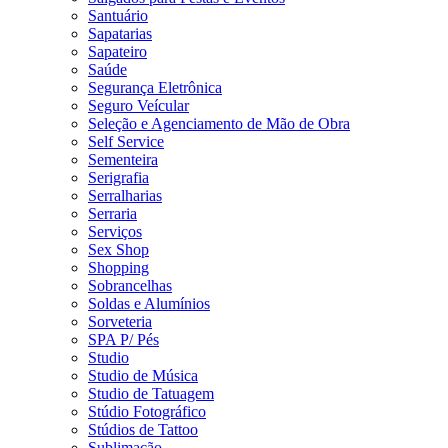
Santuário
Sapatarias
Sapateiro
Saúde
Segurança Eletrônica
Seguro Veícular
Seleção e Agenciamento de Mão de Obra
Self Service
Sementeira
Serigrafia
Serralharias
Serraria
Serviços
Sex Shop
Shopping
Sobrancelhas
Soldas e Alumínios
Sorveteria
SPA P/ Pés
Studio
Studio de Música
Studio de Tatuagem
Stúdio Fotográfico
Stúdios de Tattoo
Sublimação