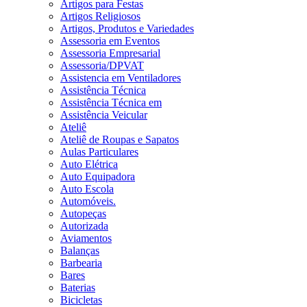
Artigos para Festas
Artigos Religiosos
Artigos, Produtos e Variedades
Assessoria em Eventos
Assessoria Empresarial
Assessoria/DPVAT
Assistencia em Ventiladores
Assistência Técnica
Assistência Técnica em
Assistência Veicular
Ateliê
Ateliê de Roupas e Sapatos
Aulas Particulares
Auto Elétrica
Auto Equipadora
Auto Escola
Automóveis.
Autopeças
Autorizada
Aviamentos
Balanças
Barbearia
Bares
Baterias
Bicicletas