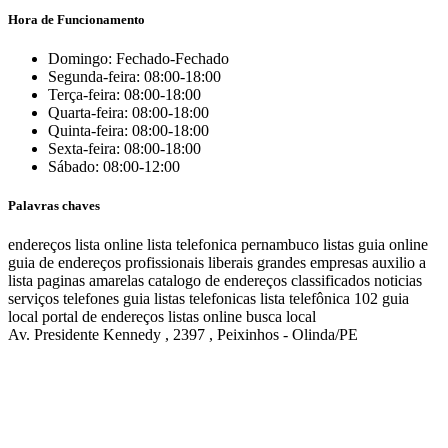
Hora de Funcionamento
Domingo: Fechado-Fechado
Segunda-feira: 08:00-18:00
Terça-feira: 08:00-18:00
Quarta-feira: 08:00-18:00
Quinta-feira: 08:00-18:00
Sexta-feira: 08:00-18:00
Sábado: 08:00-12:00
Palavras chaves
endereços
lista online
lista telefonica
pernambuco listas
guia online
guia de endereços
profissionais liberais
grandes empresas
auxilio a
lista
paginas amarelas
catalogo de endereços
classificados
noticias
serviços
telefones
guia
listas telefonicas
lista telefônica
102
guia
local
portal de endereços
listas online
busca local
Av. Presidente Kennedy , 2397 , Peixinhos - Olinda/PE