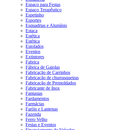
Espaço para Festas
Espaço Terapêutico
Espetinho
Esportes
Esquadrias e Alumínio
Estaca
Estética
Estética
Estofados
Eventos
Extintores
Fabrica
Fábrica de Gaiolas
Fabricação de Carrinhos
Fabricação de churrasqueiras
Fabricação de Premoldados
Fabricante de Inox
Fantasias
Fardamentos
Farmácias
Faróis e Lantenas
Fazenda
Ferro Velho
Festas e Eventos
Financiamento de Veículos