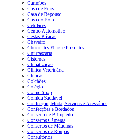
Carimbos
Casa de Frios
Casa de Repouso
Casa do Bolo
Celulares
Centro Automotivo
Cestas Básicas
Chaveiro
Chocolates Finos e Presentes
Churrascaria
Cisternas
Climatização
Clinica Veterinária
Clínicas
Colchões
Colégio
Comic Shop
Comida Saudável
Confecção, Moda, Serviços e Acessórios
Confecções e Bordados
Conserto de Brinquedo
Consertos Câmeras
Consertos de Máquinas
Consertos de Roupas
Consultórios