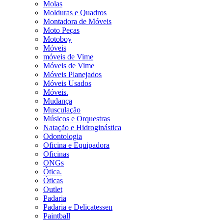
Molas
Molduras e Quadros
Montadora de Móveis
Moto Peças
Motoboy
Móveis
móveis de Vime
Móveis de Vime
Móveis Planejados
Móveis Usados
Móveis.
Mudança
Musculação
Músicos e Orquestras
Natação e Hidroginástica
Odontologia
Oficina e Equipadora
Oficinas
ONGs
Ótica.
Óticas
Outlet
Padaria
Padaria e Delicatessen
Paintball