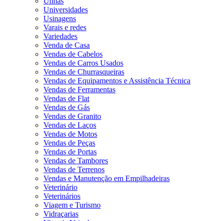
Unhas
Universidades
Usinagens
Varais e redes
Variedades
Venda de Casa
Vendas de Cabelos
Vendas de Carros Usados
Vendas de Churrasqueiras
Vendas de Equipamentos e Assistência Técnica
Vendas de Ferramentas
Vendas de Flat
Vendas de Gás
Vendas de Granito
Vendas de Laços
Vendas de Motos
Vendas de Peças
Vendas de Portas
Vendas de Tambores
Vendas de Terrenos
Vendas e Manutenção em Empilhadeiras
Veterinário
Veterinários
Viagem e Turismo
Vidraçarias