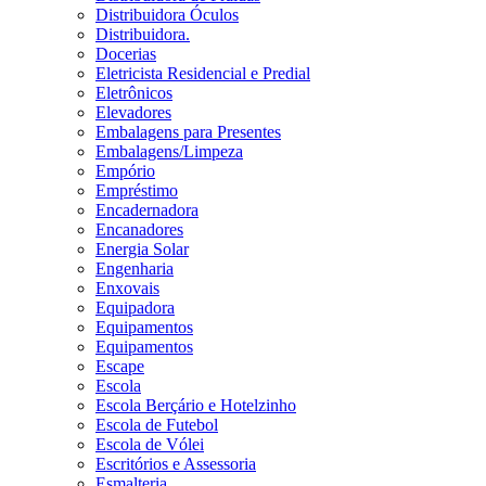
Distribuidora Óculos
Distribuidora.
Docerias
Eletricista Residencial e Predial
Eletrônicos
Elevadores
Embalagens para Presentes
Embalagens/Limpeza
Empório
Empréstimo
Encadernadora
Encanadores
Energia Solar
Engenharia
Enxovais
Equipadora
Equipamentos
Equipamentos
Escape
Escola
Escola Berçário e Hotelzinho
Escola de Futebol
Escola de Vólei
Escritórios e Assessoria
Esmalteria