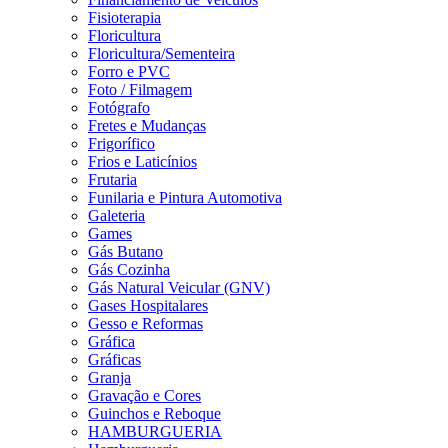
Fisioterapia
Floricultura
Floricultura/Sementeira
Forro e PVC
Foto / Filmagem
Fotógrafo
Fretes e Mudanças
Frigorífico
Frios e Laticínios
Frutaria
Funilaria e Pintura Automotiva
Galeteria
Games
Gás Butano
Gás Cozinha
Gás Natural Veicular (GNV)
Gases Hospitalares
Gesso e Reformas
Gráfica
Gráficas
Granja
Gravação e Cores
Guinchos e Reboque
HAMBURGUERIA