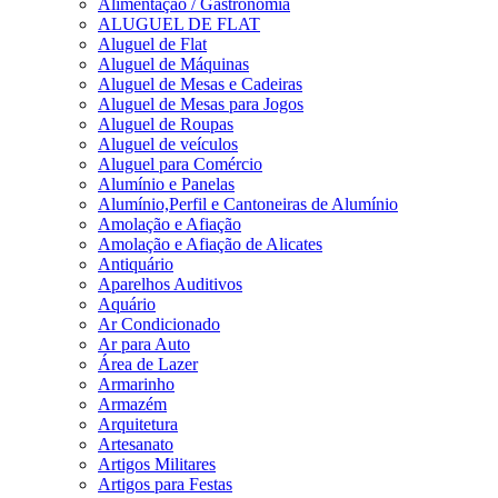
Alimentação / Gastronomia
ALUGUEL DE FLAT
Aluguel de Flat
Aluguel de Máquinas
Aluguel de Mesas e Cadeiras
Aluguel de Mesas para Jogos
Aluguel de Roupas
Aluguel de veículos
Aluguel para Comércio
Alumínio e Panelas
Alumínio,Perfil e Cantoneiras de Alumínio
Amolação e Afiação
Amolação e Afiação de Alicates
Antiquário
Aparelhos Auditivos
Aquário
Ar Condicionado
Ar para Auto
Área de Lazer
Armarinho
Armazém
Arquitetura
Artesanato
Artigos Militares
Artigos para Festas