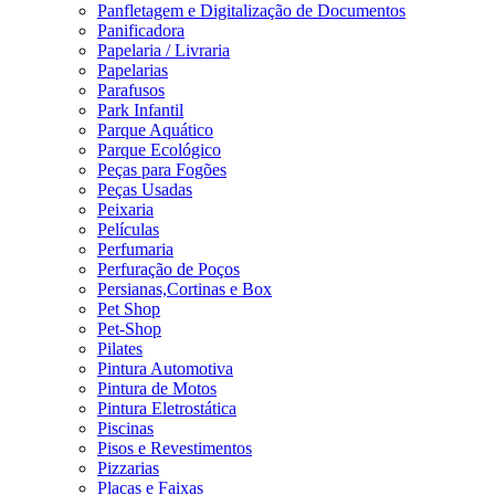
Panfletagem e Digitalização de Documentos
Panificadora
Papelaria / Livraria
Papelarias
Parafusos
Park Infantil
Parque Aquático
Parque Ecológico
Peças para Fogões
Peças Usadas
Peixaria
Películas
Perfumaria
Perfuração de Poços
Persianas,Cortinas e Box
Pet Shop
Pet-Shop
Pilates
Pintura Automotiva
Pintura de Motos
Pintura Eletrostática
Piscinas
Pisos e Revestimentos
Pizzarias
Placas e Faixas