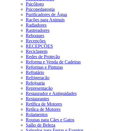
Psicólogo
Psicopedagogia
Purificadores de Água
Rações para Animais
Radiadores
Rastreadores
Reboques
Recepções
RECEPÇÕES
Reciclagem
Redes de Proteção
Reforma e Venda de Cadeiras
Reformas e Pinturas
Refratário
Refrigeração
Relojoaria
Representação
Restaurador e Antiguidades
Restaurantes
Retífica de Motores
Retíica de Motores
Rolamentos
Roupas para Cães e Gatos
Salão de Beleza
Salgados para Festas e Eventos