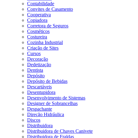
Contabilidade
Convites de Casamento
Cooperativa
Copiadora
Corretora de Seguros
Cosméticos
Costureira
Cozinha Industrial
Criação de Sites
Cursos
Decoração
Dedetização
Dentista
Depósito
Depósito de Bebidas
Descartáveis
Desentupidora
Desenvolvimento de Sistemas
Designer de Sobrancelhas
Despachante
Direção Hidráulica
Discos
Distribuidora
Distribuidora de Chaves Canivete
Distribuidora de Fraldas