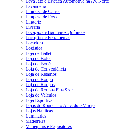
Lava Jato e Estética Automotiva na Av. Norte
Lavanderia
Limpeza de Carros
Limpeza de Fossas
Lingerie
Livraria
Locação de Banheiros Químicos
Locação de Ferramentas
Locadora
Logística
Loja de Ballet
Loja de Bolos
Loja de Bonés
Loja de Conveniência
Loja de Retalhos
Loja de Roupa
Loja de Roupas
Loja de Roupas Plus Size
Loja de Veículos
Loja Esportiva
Lojas de Roupas no Atacado e Varejo
Lojas Náuticas
Luminárias
Madeireira
Manequins e Expositores