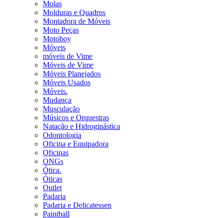
Molas
Molduras e Quadros
Montadora de Móveis
Moto Peças
Motoboy
Móveis
móveis de Vime
Móveis de Vime
Móveis Planejados
Móveis Usados
Móveis.
Mudança
Musculação
Músicos e Orquestras
Natação e Hidroginástica
Odontologia
Oficina e Equipadora
Oficinas
ONGs
Ótica.
Óticas
Outlet
Padaria
Padaria e Delicatessen
Paintball