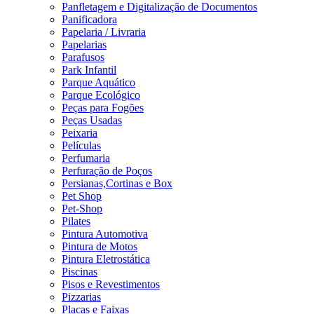
Panfletagem e Digitalização de Documentos
Panificadora
Papelaria / Livraria
Papelarias
Parafusos
Park Infantil
Parque Aquático
Parque Ecológico
Peças para Fogões
Peças Usadas
Peixaria
Películas
Perfumaria
Perfuração de Poços
Persianas,Cortinas e Box
Pet Shop
Pet-Shop
Pilates
Pintura Automotiva
Pintura de Motos
Pintura Eletrostática
Piscinas
Pisos e Revestimentos
Pizzarias
Placas e Faixas