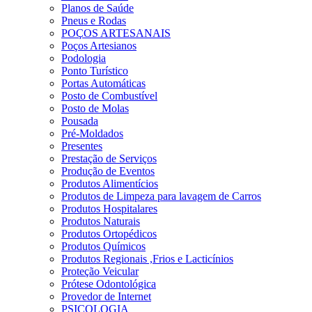
Planos de Saúde
Pneus e Rodas
POÇOS ARTESANAIS
Poços Artesianos
Podologia
Ponto Turístico
Portas Automáticas
Posto de Combustível
Posto de Molas
Pousada
Pré-Moldados
Presentes
Prestação de Serviços
Produção de Eventos
Produtos Alimentícios
Produtos de Limpeza para lavagem de Carros
Produtos Hospitalares
Produtos Naturais
Produtos Ortopédicos
Produtos Químicos
Produtos Regionais ,Frios e Lacticínios
Proteção Veicular
Prótese Odontológica
Provedor de Internet
PSICOLOGIA