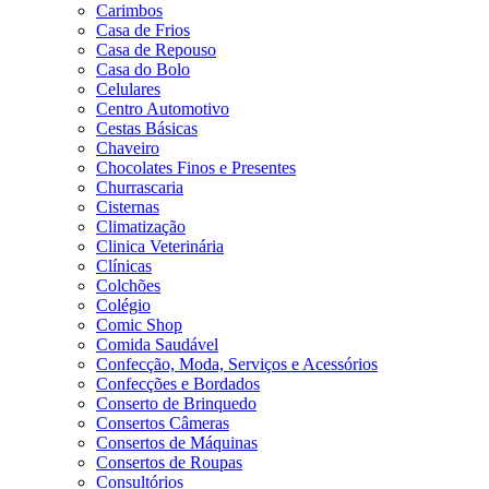
Carimbos
Casa de Frios
Casa de Repouso
Casa do Bolo
Celulares
Centro Automotivo
Cestas Básicas
Chaveiro
Chocolates Finos e Presentes
Churrascaria
Cisternas
Climatização
Clinica Veterinária
Clínicas
Colchões
Colégio
Comic Shop
Comida Saudável
Confecção, Moda, Serviços e Acessórios
Confecções e Bordados
Conserto de Brinquedo
Consertos Câmeras
Consertos de Máquinas
Consertos de Roupas
Consultórios