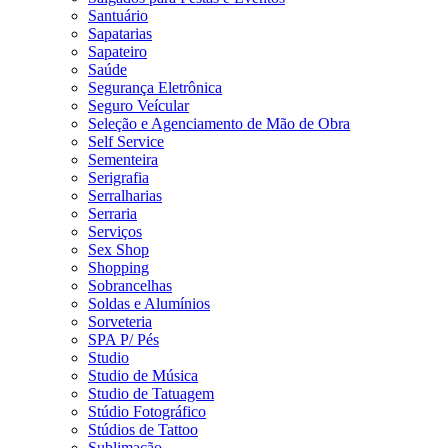
Santuário
Sapatarias
Sapateiro
Saúde
Segurança Eletrônica
Seguro Veícular
Seleção e Agenciamento de Mão de Obra
Self Service
Sementeira
Serigrafia
Serralharias
Serraria
Serviços
Sex Shop
Shopping
Sobrancelhas
Soldas e Alumínios
Sorveteria
SPA P/ Pés
Studio
Studio de Música
Studio de Tatuagem
Stúdio Fotográfico
Stúdios de Tattoo
Sublimação