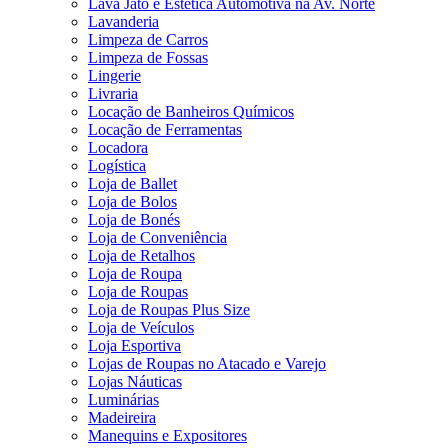
Lava Jato e Estética Automotiva na Av. Norte
Lavanderia
Limpeza de Carros
Limpeza de Fossas
Lingerie
Livraria
Locação de Banheiros Químicos
Locação de Ferramentas
Locadora
Logística
Loja de Ballet
Loja de Bolos
Loja de Bonés
Loja de Conveniência
Loja de Retalhos
Loja de Roupa
Loja de Roupas
Loja de Roupas Plus Size
Loja de Veículos
Loja Esportiva
Lojas de Roupas no Atacado e Varejo
Lojas Náuticas
Luminárias
Madeireira
Manequins e Expositores