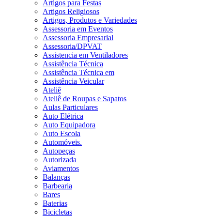
Artigos para Festas
Artigos Religiosos
Artigos, Produtos e Variedades
Assessoria em Eventos
Assessoria Empresarial
Assessoria/DPVAT
Assistencia em Ventiladores
Assistência Técnica
Assistência Técnica em
Assistência Veicular
Ateliê
Ateliê de Roupas e Sapatos
Aulas Particulares
Auto Elétrica
Auto Equipadora
Auto Escola
Automóveis.
Autopeças
Autorizada
Aviamentos
Balanças
Barbearia
Bares
Baterias
Bicicletas