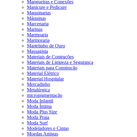
Mangueiras e Conexões
Manicure e Pedicure
Maquinarias
Máquinas
Marcenaria
Marinas
Marmoaria
Marmoraria
Martelinho de Ouro
Massagista
Materiais de Contruções
Materiais de Limpeza e Segurança
Materiais para Construção
Material Elétrico
Material Hospitalar
Mercadinho
Metalúrgica
micropigmentação
Moda Infantil
Moda Íntima
Moda Plus Size
Moda Praia
Moda Surf
Modeladores e Cintas
Moedas Antigas