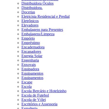
Distribuidora Óculos
Distribuidora.
Docerias
Eletricista Residencial e Predial
Eletrônicos
Elevadores
Embalagens para Presentes
Embalagens/Limpeza
Empório
Empréstimo
Encadernadora
Encanadores
Energia Solar
Engenharia
Enxovais
Equipadora
Equipamentos
Equipamentos
Escape
Escola
Escola Berçário e Hotelzinho
Escola de Futebol
Escola de Vólei
Escritórios e Assessoria
Esmalteria