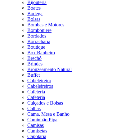
Bijouteria
Boates
Bodega
Bolsas
Bombas e Motores
Bomboniere
Bordados
Borracharia
Boutique
Box Banheiro
Brechó
Brindes
Bronzeamento Natural
Buffet
Cabeleireiro
Cabeleireiros
Cafeteria
Cafeteria
Calçados e Bolsas
Calhas
Cama, Mesa e Banho
Caminhão Pipa
Camisas
Camisetas
Capotaria