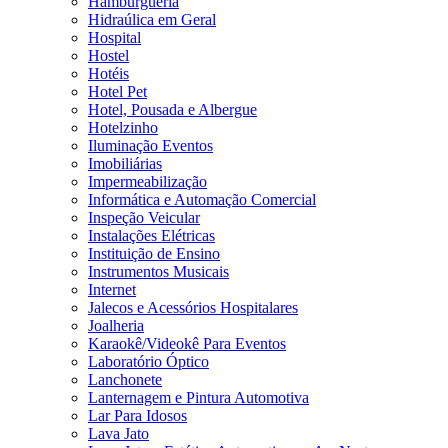
Hamburgueria
Hidraúlica em Geral
Hospital
Hostel
Hotéis
Hotel Pet
Hotel, Pousada e Albergue
Hotelzinho
Iluminação Eventos
Imobiliárias
Impermeabilização
Informática e Automação Comercial
Inspeção Veicular
Instalações Elétricas
Instituição de Ensino
Instrumentos Musicais
Internet
Jalecos e Acessórios Hospitalares
Joalheria
Karaokê/Videokê Para Eventos
Laboratório Óptico
Lanchonete
Lanternagem e Pintura Automotiva
Lar Para Idosos
Lava Jato