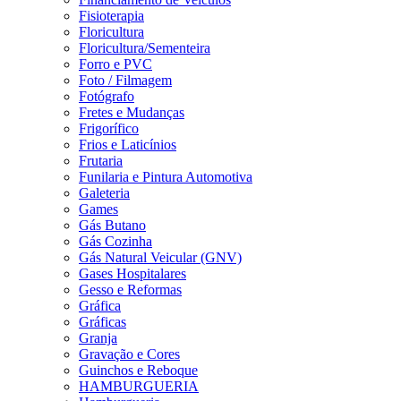
Fisioterapia
Floricultura
Floricultura/Sementeira
Forro e PVC
Foto / Filmagem
Fotógrafo
Fretes e Mudanças
Frigorífico
Frios e Laticínios
Frutaria
Funilaria e Pintura Automotiva
Galeteria
Games
Gás Butano
Gás Cozinha
Gás Natural Veicular (GNV)
Gases Hospitalares
Gesso e Reformas
Gráfica
Gráficas
Granja
Gravação e Cores
Guinchos e Reboque
HAMBURGUERIA