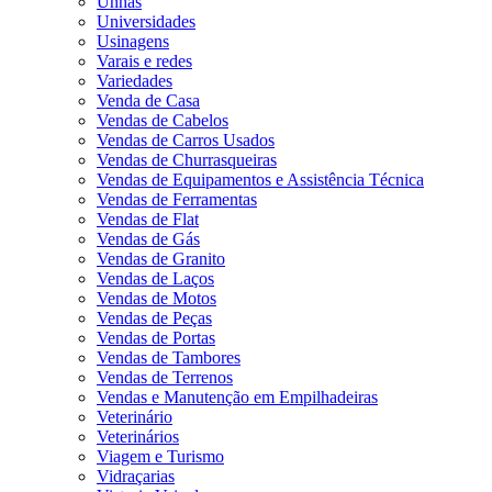
Unhas
Universidades
Usinagens
Varais e redes
Variedades
Venda de Casa
Vendas de Cabelos
Vendas de Carros Usados
Vendas de Churrasqueiras
Vendas de Equipamentos e Assistência Técnica
Vendas de Ferramentas
Vendas de Flat
Vendas de Gás
Vendas de Granito
Vendas de Laços
Vendas de Motos
Vendas de Peças
Vendas de Portas
Vendas de Tambores
Vendas de Terrenos
Vendas e Manutenção em Empilhadeiras
Veterinário
Veterinários
Viagem e Turismo
Vidraçarias