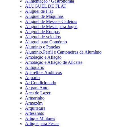
Alimentação / Gastronomia
ALUGUEL DE FLAT
Aluguel de Flat
Aluguel de Máquinas
Aluguel de Mesas e Cadeiras
Aluguel de Mesas para Jogos
Aluguel de Roupas
Aluguel de veículos
Aluguel para Comércio
Alumínio e Panelas
Alumínio,Perfil e Cantoneiras de Alumínio
Amolação e Afiação
Amolação e Afiação de Alicates
Antiquário
Aparelhos Auditivos
Aquário
Ar Condicionado
Ar para Auto
Área de Lazer
Armarinho
Armazém
Arquitetura
Artesanato
Artigos Militares
Artigos para Festas