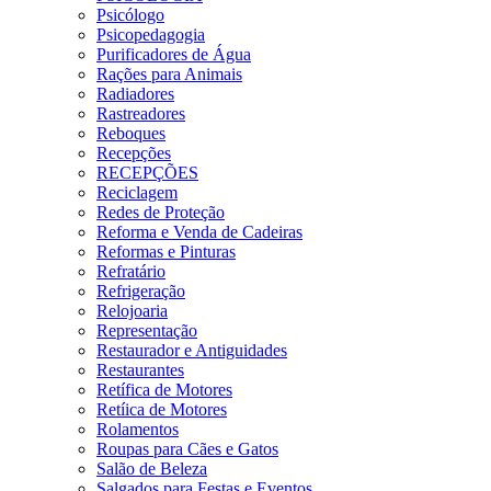
Psicólogo
Psicopedagogia
Purificadores de Água
Rações para Animais
Radiadores
Rastreadores
Reboques
Recepções
RECEPÇÕES
Reciclagem
Redes de Proteção
Reforma e Venda de Cadeiras
Reformas e Pinturas
Refratário
Refrigeração
Relojoaria
Representação
Restaurador e Antiguidades
Restaurantes
Retífica de Motores
Retíica de Motores
Rolamentos
Roupas para Cães e Gatos
Salão de Beleza
Salgados para Festas e Eventos