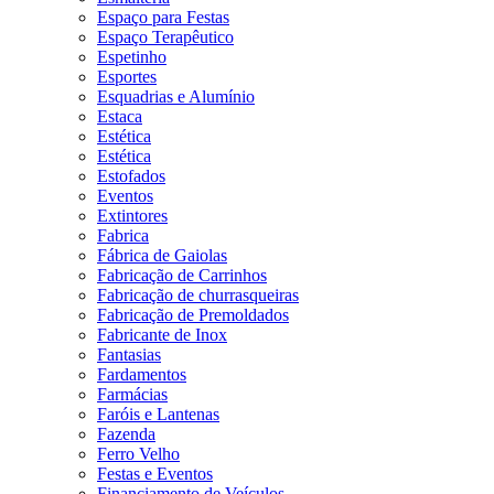
Espaço para Festas
Espaço Terapêutico
Espetinho
Esportes
Esquadrias e Alumínio
Estaca
Estética
Estética
Estofados
Eventos
Extintores
Fabrica
Fábrica de Gaiolas
Fabricação de Carrinhos
Fabricação de churrasqueiras
Fabricação de Premoldados
Fabricante de Inox
Fantasias
Fardamentos
Farmácias
Faróis e Lantenas
Fazenda
Ferro Velho
Festas e Eventos
Financiamento de Veículos