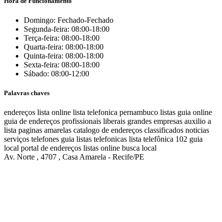
Hora de Funcionamento
Domingo: Fechado-Fechado
Segunda-feira: 08:00-18:00
Terça-feira: 08:00-18:00
Quarta-feira: 08:00-18:00
Quinta-feira: 08:00-18:00
Sexta-feira: 08:00-18:00
Sábado: 08:00-12:00
Palavras chaves
endereços
lista online
lista telefonica
pernambuco listas
guia online
guia de endereços
profissionais liberais
grandes empresas
auxilio a
lista
paginas amarelas
catalogo de endereços
classificados
noticias
serviços
telefones
guia
listas telefonicas
lista telefônica
102
guia
local
portal de endereços
listas online
busca local
Av. Norte , 4707 , Casa Amarela - Recife/PE