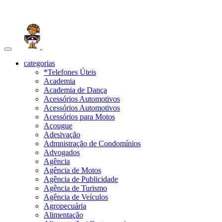
Toggle
navigation
categorias
*Telefones Úteis
Academia
Academia de Dança
Acessórios Automotivos
Acessórios Automotivos
Acessórios para Motos
Açougue
Adesivação
Admnistração de Condomínios
Advogados
Agência
Agência de Motos
Agência de Publicidade
Agência de Turismo
Agência de Veículos
Agropecuária
Alimentação