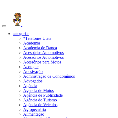
Toggle
navigation
categorias
*Telefones Úteis
Academia
Academia de Dança
Acessórios Automotivos
Acessórios Automotivos
Acessórios para Motos
Açougue
Adesivação
Admnistração de Condomínios
Advogados
Agência
Agência de Motos
Agência de Publicidade
Agência de Turismo
Agência de Veículos
Agropecuária
Alimentação