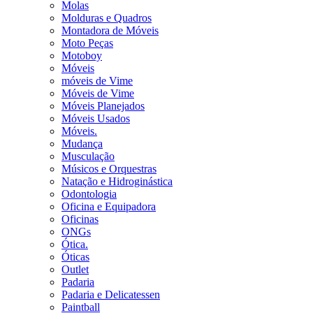
Molas
Molduras e Quadros
Montadora de Móveis
Moto Peças
Motoboy
Móveis
móveis de Vime
Móveis de Vime
Móveis Planejados
Móveis Usados
Móveis.
Mudança
Musculação
Músicos e Orquestras
Natação e Hidroginástica
Odontologia
Oficina e Equipadora
Oficinas
ONGs
Ótica.
Óticas
Outlet
Padaria
Padaria e Delicatessen
Paintball