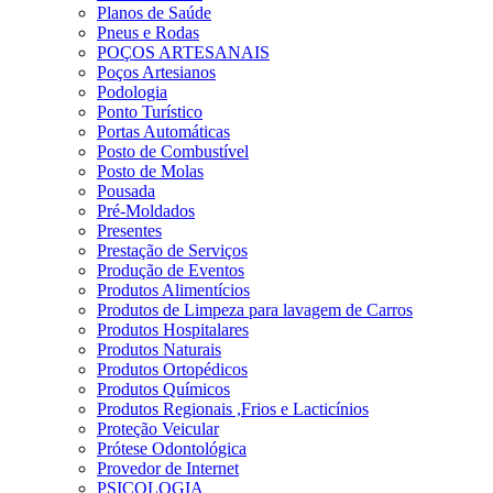
Planos de Saúde
Pneus e Rodas
POÇOS ARTESANAIS
Poços Artesianos
Podologia
Ponto Turístico
Portas Automáticas
Posto de Combustível
Posto de Molas
Pousada
Pré-Moldados
Presentes
Prestação de Serviços
Produção de Eventos
Produtos Alimentícios
Produtos de Limpeza para lavagem de Carros
Produtos Hospitalares
Produtos Naturais
Produtos Ortopédicos
Produtos Químicos
Produtos Regionais ,Frios e Lacticínios
Proteção Veicular
Prótese Odontológica
Provedor de Internet
PSICOLOGIA