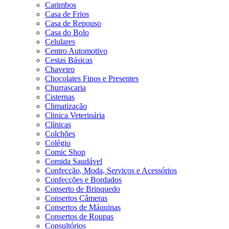
Carimbos
Casa de Frios
Casa de Repouso
Casa do Bolo
Celulares
Centro Automotivo
Cestas Básicas
Chaveiro
Chocolates Finos e Presentes
Churrascaria
Cisternas
Climatização
Clinica Veterinária
Clínicas
Colchões
Colégio
Comic Shop
Comida Saudável
Confecção, Moda, Serviços e Acessórios
Confecções e Bordados
Conserto de Brinquedo
Consertos Câmeras
Consertos de Máquinas
Consertos de Roupas
Consultórios