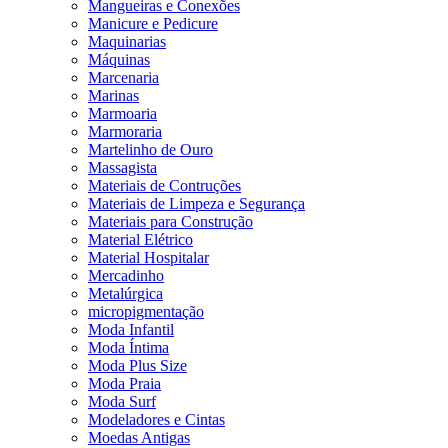
Mangueiras e Conexões
Manicure e Pedicure
Maquinarias
Máquinas
Marcenaria
Marinas
Marmoaria
Marmoraria
Martelinho de Ouro
Massagista
Materiais de Contruções
Materiais de Limpeza e Segurança
Materiais para Construção
Material Elétrico
Material Hospitalar
Mercadinho
Metalúrgica
micropigmentação
Moda Infantil
Moda Íntima
Moda Plus Size
Moda Praia
Moda Surf
Modeladores e Cintas
Moedas Antigas