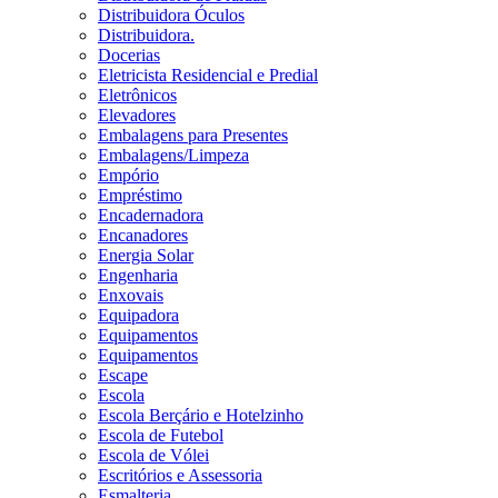
Distribuidora Óculos
Distribuidora.
Docerias
Eletricista Residencial e Predial
Eletrônicos
Elevadores
Embalagens para Presentes
Embalagens/Limpeza
Empório
Empréstimo
Encadernadora
Encanadores
Energia Solar
Engenharia
Enxovais
Equipadora
Equipamentos
Equipamentos
Escape
Escola
Escola Berçário e Hotelzinho
Escola de Futebol
Escola de Vólei
Escritórios e Assessoria
Esmalteria