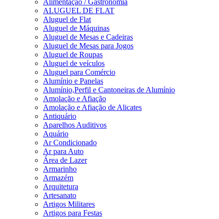
Alimentação / Gastronomia
ALUGUEL DE FLAT
Aluguel de Flat
Aluguel de Máquinas
Aluguel de Mesas e Cadeiras
Aluguel de Mesas para Jogos
Aluguel de Roupas
Aluguel de veículos
Aluguel para Comércio
Alumínio e Panelas
Alumínio,Perfil e Cantoneiras de Alumínio
Amolação e Afiação
Amolação e Afiação de Alicates
Antiquário
Aparelhos Auditivos
Aquário
Ar Condicionado
Ar para Auto
Área de Lazer
Armarinho
Armazém
Arquitetura
Artesanato
Artigos Militares
Artigos para Festas