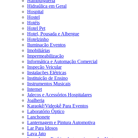
Hamburgueria
Hidraúlica em Geral
Hospital
Hostel
Hotéis
Hotel Pet
Hotel, Pousada e Albergue
Hotelzinho
Iluminação Eventos
Imobiliárias
Impermeabilização
Informática e Automação Comercial
Inspeção Veicular
Instalações Elétricas
Instituição de Ensino
Instrumentos Musicais
Internet
Jalecos e Acessórios Hospitalares
Joalheria
Karaokê/Videokê Para Eventos
Laboratório Óptico
Lanchonete
Lanternagem e Pintura Automotiva
Lar Para Idosos
Lava Jato