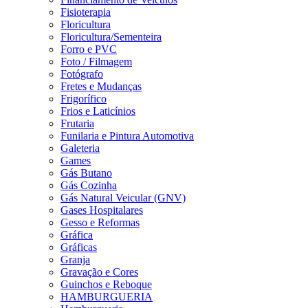
Fisioterapia
Floricultura
Floricultura/Sementeira
Forro e PVC
Foto / Filmagem
Fotógrafo
Fretes e Mudanças
Frigorífico
Frios e Laticínios
Frutaria
Funilaria e Pintura Automotiva
Galeteria
Games
Gás Butano
Gás Cozinha
Gás Natural Veicular (GNV)
Gases Hospitalares
Gesso e Reformas
Gráfica
Gráficas
Granja
Gravação e Cores
Guinchos e Reboque
HAMBURGUERIA