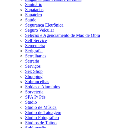
Santuário
Sapatarias
Sapateiro
Saúde
Segurança Eletrônica
Seguro Veícular
Seleção e Agenciamento de Mão de Obra
Self Service
Sementeira
Serigrafia
Serralharias
Serraria
Serviços
Sex Shop
Shopping
Sobrancelhas
Soldas e Alumínios
Sorveteria
SPA P/ Pés
Studio
Studio de Música
Studio de Tatuagem
Stúdio Fotográfico
Stúdios de Tattoo
Sublimação