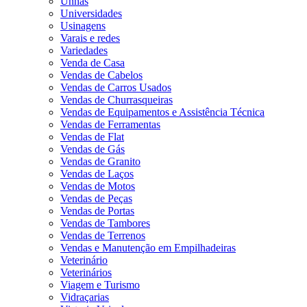
Unhas
Universidades
Usinagens
Varais e redes
Variedades
Venda de Casa
Vendas de Cabelos
Vendas de Carros Usados
Vendas de Churrasqueiras
Vendas de Equipamentos e Assistência Técnica
Vendas de Ferramentas
Vendas de Flat
Vendas de Gás
Vendas de Granito
Vendas de Laços
Vendas de Motos
Vendas de Peças
Vendas de Portas
Vendas de Tambores
Vendas de Terrenos
Vendas e Manutenção em Empilhadeiras
Veterinário
Veterinários
Viagem e Turismo
Vidraçarias