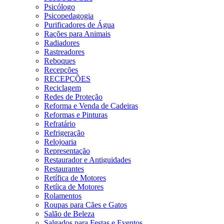
Psicólogo
Psicopedagogia
Purificadores de Água
Rações para Animais
Radiadores
Rastreadores
Reboques
Recepções
RECEPÇÕES
Reciclagem
Redes de Proteção
Reforma e Venda de Cadeiras
Reformas e Pinturas
Refratário
Refrigeração
Relojoaria
Representação
Restaurador e Antiguidades
Restaurantes
Retífica de Motores
Retíica de Motores
Rolamentos
Roupas para Cães e Gatos
Salão de Beleza
Salgados para Festas e Eventos