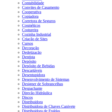
Contabilidade
Convites de Casamento
Cooperativa
Copiadora
Corretora de Seguros
Cosméticos
Costureira
Cozinha Industrial
Criação de Sites
Cursos
Decoração
Dedetização
Dentista
Depósito
Depósito de Bebidas
Descartáveis
Desentupidora
Desenvolvimento de Sistemas
Designer de Sobrancelhas
Despachante
Direção Hidráulica
Discos
Distribuidora
Distribuidora de Chaves Canivete
Distribuidora de Fraldas