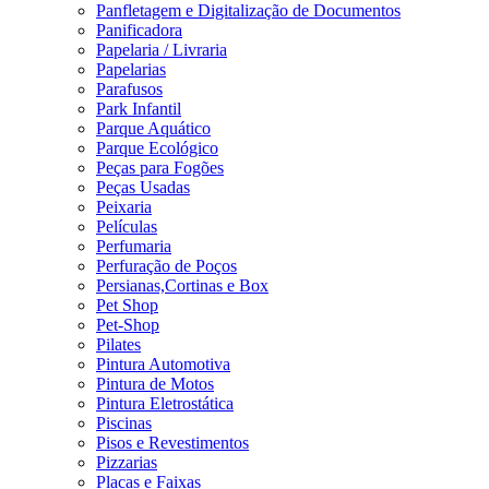
Panfletagem e Digitalização de Documentos
Panificadora
Papelaria / Livraria
Papelarias
Parafusos
Park Infantil
Parque Aquático
Parque Ecológico
Peças para Fogões
Peças Usadas
Peixaria
Películas
Perfumaria
Perfuração de Poços
Persianas,Cortinas e Box
Pet Shop
Pet-Shop
Pilates
Pintura Automotiva
Pintura de Motos
Pintura Eletrostática
Piscinas
Pisos e Revestimentos
Pizzarias
Placas e Faixas