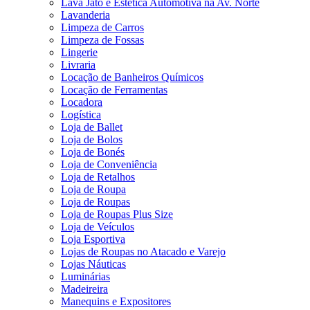
Lava Jato e Estética Automotiva na Av. Norte
Lavanderia
Limpeza de Carros
Limpeza de Fossas
Lingerie
Livraria
Locação de Banheiros Químicos
Locação de Ferramentas
Locadora
Logística
Loja de Ballet
Loja de Bolos
Loja de Bonés
Loja de Conveniência
Loja de Retalhos
Loja de Roupa
Loja de Roupas
Loja de Roupas Plus Size
Loja de Veículos
Loja Esportiva
Lojas de Roupas no Atacado e Varejo
Lojas Náuticas
Luminárias
Madeireira
Manequins e Expositores