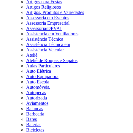
Artigos para Festas
Artigos Religiosos
Artigos, Produtos e Variedades
Assessoria em Eventos
Assessoria Empresarial
Assessoria/DPVAT
Assistencia em Ventiladores
Assistência Técnica
Assistência Técnica em
Assistência Veicular
Ateliê
Ateliê de Roupas e Sapatos
Aulas Particulares
Auto Elétrica
Auto Equipadora
Auto Escola
Automóveis.
Autopeças
Autorizada
Aviamentos
Balanças
Barbearia
Bares
Baterias
Bicicletas