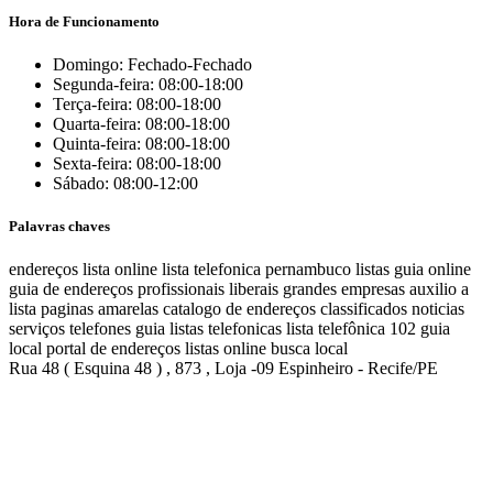
Hora de Funcionamento
Domingo: Fechado-Fechado
Segunda-feira: 08:00-18:00
Terça-feira: 08:00-18:00
Quarta-feira: 08:00-18:00
Quinta-feira: 08:00-18:00
Sexta-feira: 08:00-18:00
Sábado: 08:00-12:00
Palavras chaves
endereços
lista online
lista telefonica
pernambuco listas
guia online
guia de endereços
profissionais liberais
grandes empresas
auxilio a
lista
paginas amarelas
catalogo de endereços
classificados
noticias
serviços
telefones
guia
listas telefonicas
lista telefônica
102
guia
local
portal de endereços
listas online
busca local
Rua 48 ( Esquina 48 ) , 873 , Loja -09 Espinheiro - Recife/PE