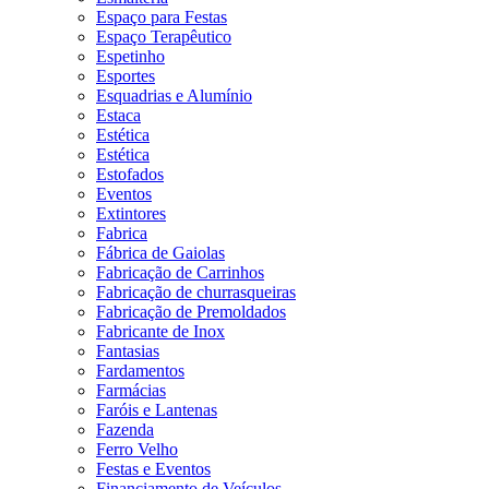
Espaço para Festas
Espaço Terapêutico
Espetinho
Esportes
Esquadrias e Alumínio
Estaca
Estética
Estética
Estofados
Eventos
Extintores
Fabrica
Fábrica de Gaiolas
Fabricação de Carrinhos
Fabricação de churrasqueiras
Fabricação de Premoldados
Fabricante de Inox
Fantasias
Fardamentos
Farmácias
Faróis e Lantenas
Fazenda
Ferro Velho
Festas e Eventos
Financiamento de Veículos