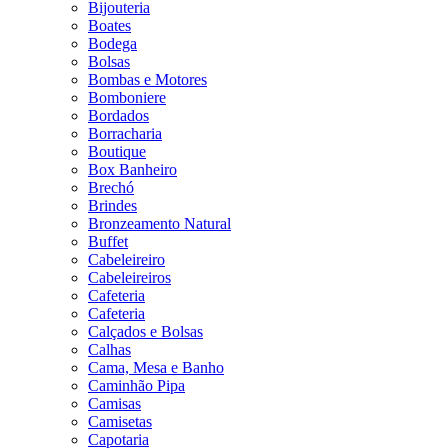
Bijouteria
Boates
Bodega
Bolsas
Bombas e Motores
Bomboniere
Bordados
Borracharia
Boutique
Box Banheiro
Brechó
Brindes
Bronzeamento Natural
Buffet
Cabeleireiro
Cabeleireiros
Cafeteria
Cafeteria
Calçados e Bolsas
Calhas
Cama, Mesa e Banho
Caminhão Pipa
Camisas
Camisetas
Capotaria