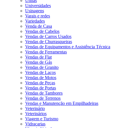
Unhas
Universidades
Usinagens
Varais e redes
Variedades
Venda de Casa
Vendas de Cabelos
Vendas de Carros Usados
Vendas de Churrasqueiras
Vendas de Equipamentos e Assistência Técnica
Vendas de Ferramentas
Vendas de Flat
Vendas de Gás
Vendas de Granito
Vendas de Laços
Vendas de Motos
Vendas de Peças
Vendas de Portas
Vendas de Tambores
Vendas de Terrenos
Vendas e Manutenção em Empilhadeiras
Veterinário
Veterinários
Viagem e Turismo
Vidraçarias