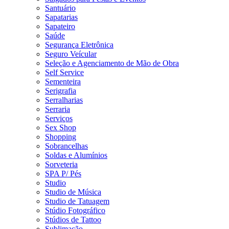
Santuário
Sapatarias
Sapateiro
Saúde
Segurança Eletrônica
Seguro Veícular
Seleção e Agenciamento de Mão de Obra
Self Service
Sementeira
Serigrafia
Serralharias
Serraria
Serviços
Sex Shop
Shopping
Sobrancelhas
Soldas e Alumínios
Sorveteria
SPA P/ Pés
Studio
Studio de Música
Studio de Tatuagem
Stúdio Fotográfico
Stúdios de Tattoo
Sublimação