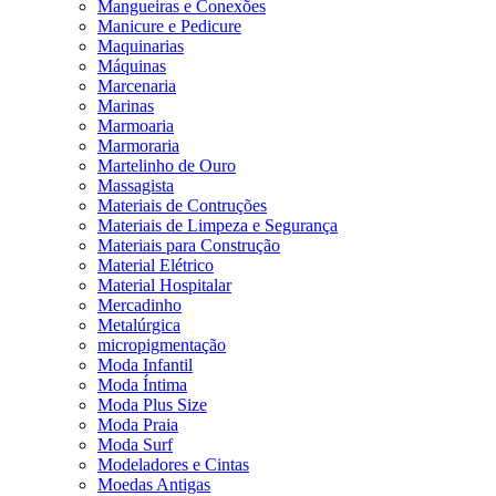
Mangueiras e Conexões
Manicure e Pedicure
Maquinarias
Máquinas
Marcenaria
Marinas
Marmoaria
Marmoraria
Martelinho de Ouro
Massagista
Materiais de Contruções
Materiais de Limpeza e Segurança
Materiais para Construção
Material Elétrico
Material Hospitalar
Mercadinho
Metalúrgica
micropigmentação
Moda Infantil
Moda Íntima
Moda Plus Size
Moda Praia
Moda Surf
Modeladores e Cintas
Moedas Antigas