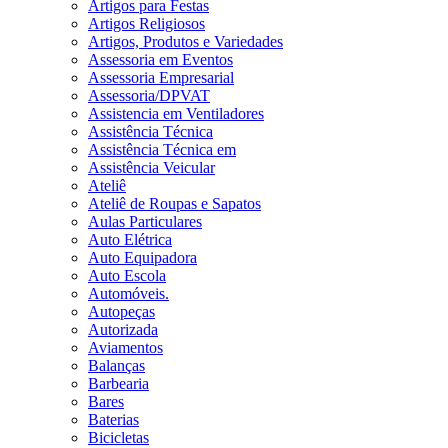
Artigos para Festas
Artigos Religiosos
Artigos, Produtos e Variedades
Assessoria em Eventos
Assessoria Empresarial
Assessoria/DPVAT
Assistencia em Ventiladores
Assistência Técnica
Assistência Técnica em
Assistência Veicular
Ateliê
Ateliê de Roupas e Sapatos
Aulas Particulares
Auto Elétrica
Auto Equipadora
Auto Escola
Automóveis.
Autopeças
Autorizada
Aviamentos
Balanças
Barbearia
Bares
Baterias
Bicicletas