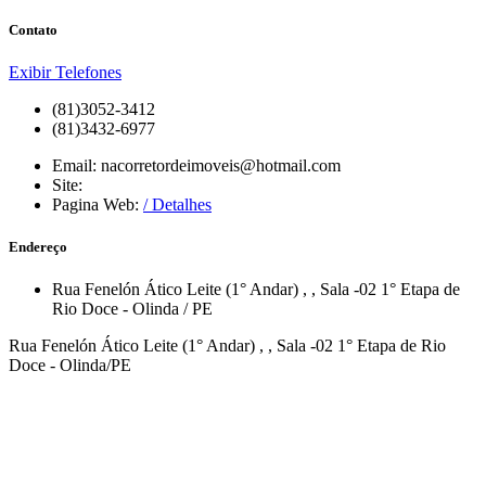
Contato
Exibir Telefones
(81)3052-3412
(81)3432-6977
Email:
nacorretordeimoveis@hotmail.com
Site:
Pagina Web:
/ Detalhes
Endereço
Rua Fenelón Ático Leite (1° Andar)
,
, Sala -02
1° Etapa de
Rio Doce
-
Olinda
/
PE
Rua Fenelón Ático Leite (1° Andar) , , Sala -02 1° Etapa de Rio
Doce - Olinda/PE