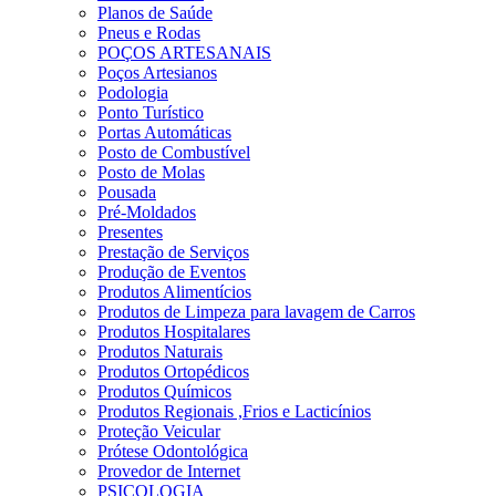
Planos de Saúde
Pneus e Rodas
POÇOS ARTESANAIS
Poços Artesianos
Podologia
Ponto Turístico
Portas Automáticas
Posto de Combustível
Posto de Molas
Pousada
Pré-Moldados
Presentes
Prestação de Serviços
Produção de Eventos
Produtos Alimentícios
Produtos de Limpeza para lavagem de Carros
Produtos Hospitalares
Produtos Naturais
Produtos Ortopédicos
Produtos Químicos
Produtos Regionais ,Frios e Lacticínios
Proteção Veicular
Prótese Odontológica
Provedor de Internet
PSICOLOGIA