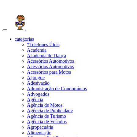
Toggle
navigation
categorias
*Telefones Úteis
Academia
Academia de Dança
Acessórios Automotivos
Acessórios Automotivos
Acessórios para Motos
Açougue
Adesivação
Admnistração de Condomínios
Advogados
Agência
Agência de Motos
Agência de Publicidade
Agência de Turismo
Agência de Veículos
Agropecuária
Alimentação