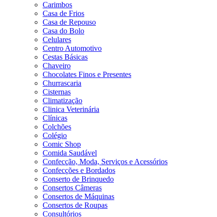
Carimbos
Casa de Frios
Casa de Repouso
Casa do Bolo
Celulares
Centro Automotivo
Cestas Básicas
Chaveiro
Chocolates Finos e Presentes
Churrascaria
Cisternas
Climatização
Clinica Veterinária
Clínicas
Colchões
Colégio
Comic Shop
Comida Saudável
Confecção, Moda, Serviços e Acessórios
Confecções e Bordados
Conserto de Brinquedo
Consertos Câmeras
Consertos de Máquinas
Consertos de Roupas
Consultórios