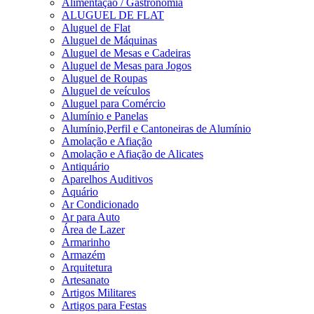
Alimentação / Gastronomia
ALUGUEL DE FLAT
Aluguel de Flat
Aluguel de Máquinas
Aluguel de Mesas e Cadeiras
Aluguel de Mesas para Jogos
Aluguel de Roupas
Aluguel de veículos
Aluguel para Comércio
Alumínio e Panelas
Alumínio,Perfil e Cantoneiras de Alumínio
Amolação e Afiação
Amolação e Afiação de Alicates
Antiquário
Aparelhos Auditivos
Aquário
Ar Condicionado
Ar para Auto
Área de Lazer
Armarinho
Armazém
Arquitetura
Artesanato
Artigos Militares
Artigos para Festas