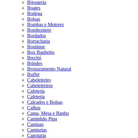
Bijouteria
Boates
Bodega
Bolsas
Bombas e Motores
Bomboniere
Bordados
Borracharia
Boutique
Box Banheiro
Brechó
Brindes
Bronzeamento Natural
Buffet
Cabeleireiro
Cabeleireiros
Cafeteria
Cafeteria
Calçados e Bolsas
Calhas
Cama, Mesa e Banho
Caminhão Pipa
Camisas
Camisetas
Capotaria