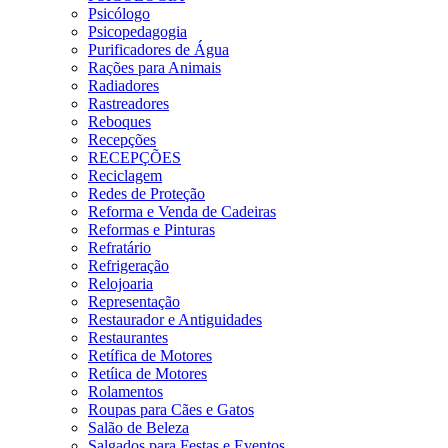
Psicólogo
Psicopedagogia
Purificadores de Água
Rações para Animais
Radiadores
Rastreadores
Reboques
Recepções
RECEPÇÕES
Reciclagem
Redes de Proteção
Reforma e Venda de Cadeiras
Reformas e Pinturas
Refratário
Refrigeração
Relojoaria
Representação
Restaurador e Antiguidades
Restaurantes
Retífica de Motores
Retíica de Motores
Rolamentos
Roupas para Cães e Gatos
Salão de Beleza
Salgados para Festas e Eventos