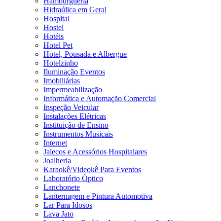
Hamburgueria
Hidraúlica em Geral
Hospital
Hostel
Hotéis
Hotel Pet
Hotel, Pousada e Albergue
Hotelzinho
Iluminação Eventos
Imobiliárias
Impermeabilização
Informática e Automação Comercial
Inspeção Veicular
Instalações Elétricas
Instituição de Ensino
Instrumentos Musicais
Internet
Jalecos e Acessórios Hospitalares
Joalheria
Karaokê/Videokê Para Eventos
Laboratório Óptico
Lanchonete
Lanternagem e Pintura Automotiva
Lar Para Idosos
Lava Jato