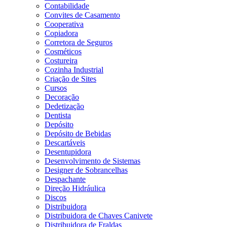
Contabilidade
Convites de Casamento
Cooperativa
Copiadora
Corretora de Seguros
Cosméticos
Costureira
Cozinha Industrial
Criação de Sites
Cursos
Decoração
Dedetização
Dentista
Depósito
Depósito de Bebidas
Descartáveis
Desentupidora
Desenvolvimento de Sistemas
Designer de Sobrancelhas
Despachante
Direção Hidráulica
Discos
Distribuidora
Distribuidora de Chaves Canivete
Distribuidora de Fraldas