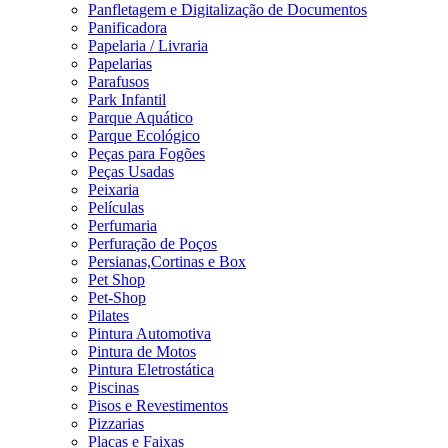
Panfletagem e Digitalização de Documentos
Panificadora
Papelaria / Livraria
Papelarias
Parafusos
Park Infantil
Parque Aquático
Parque Ecológico
Peças para Fogões
Peças Usadas
Peixaria
Películas
Perfumaria
Perfuração de Poços
Persianas,Cortinas e Box
Pet Shop
Pet-Shop
Pilates
Pintura Automotiva
Pintura de Motos
Pintura Eletrostática
Piscinas
Pisos e Revestimentos
Pizzarias
Placas e Faixas