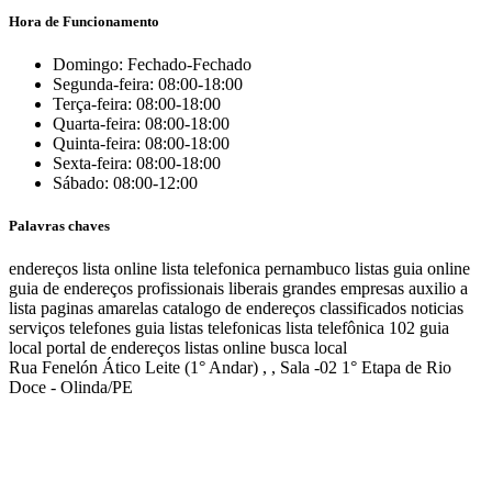
Hora de Funcionamento
Domingo: Fechado-Fechado
Segunda-feira: 08:00-18:00
Terça-feira: 08:00-18:00
Quarta-feira: 08:00-18:00
Quinta-feira: 08:00-18:00
Sexta-feira: 08:00-18:00
Sábado: 08:00-12:00
Palavras chaves
endereços
lista online
lista telefonica
pernambuco listas
guia online
guia de endereços
profissionais liberais
grandes empresas
auxilio a
lista
paginas amarelas
catalogo de endereços
classificados
noticias
serviços
telefones
guia
listas telefonicas
lista telefônica
102
guia
local
portal de endereços
listas online
busca local
Rua Fenelón Ático Leite (1° Andar) , , Sala -02 1° Etapa de Rio
Doce - Olinda/PE