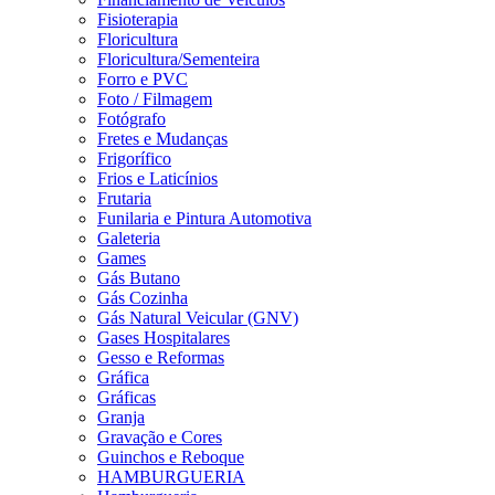
Fisioterapia
Floricultura
Floricultura/Sementeira
Forro e PVC
Foto / Filmagem
Fotógrafo
Fretes e Mudanças
Frigorífico
Frios e Laticínios
Frutaria
Funilaria e Pintura Automotiva
Galeteria
Games
Gás Butano
Gás Cozinha
Gás Natural Veicular (GNV)
Gases Hospitalares
Gesso e Reformas
Gráfica
Gráficas
Granja
Gravação e Cores
Guinchos e Reboque
HAMBURGUERIA