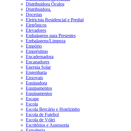
Distribuidora Óculos
Distribuidora.
Docerias
Eletricista Residencial e Predial
Eletrônicos
Elevadores
Embalagens para Presentes
Embalagens/Limpeza
Empório
Empréstimo
Encadernadora
Encanadores
Energia Solar
Engenharia
Enxovais
Equipadora
Equipamentos
Equipamentos
Escape
Escola
Escola Berçário e Hotelzinho
Escola de Futebol
Escola de Vólei
Escritórios e Assessoria
Esmalteria