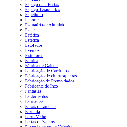
Espaço para Festas
Espaço Terapêutico
Espetinho
Esportes
Esquadrias e Alumínio
Estaca
Estética
Estética
Estofados
Eventos
Extintores
Fabrica
Fábrica de Gaiolas
Fabricação de Carrinhos
Fabricação de churrasqueiras
Fabricação de Premoldados
Fabricante de Inox
Fantasias
Fardamentos
Farmácias
Faróis e Lantenas
Fazenda
Ferro Velho
Festas e Eventos
Financiamento de Veículos