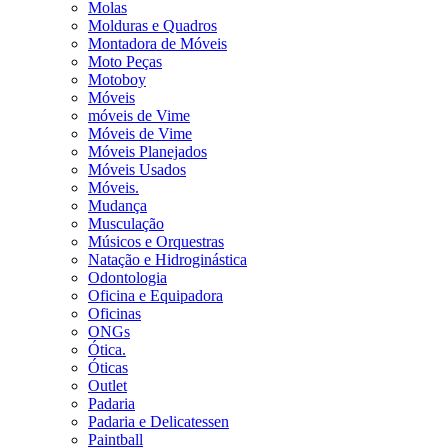
Molas
Molduras e Quadros
Montadora de Móveis
Moto Peças
Motoboy
Móveis
móveis de Vime
Móveis de Vime
Móveis Planejados
Móveis Usados
Móveis.
Mudança
Musculação
Músicos e Orquestras
Natação e Hidroginástica
Odontologia
Oficina e Equipadora
Oficinas
ONGs
Ótica.
Óticas
Outlet
Padaria
Padaria e Delicatessen
Paintball