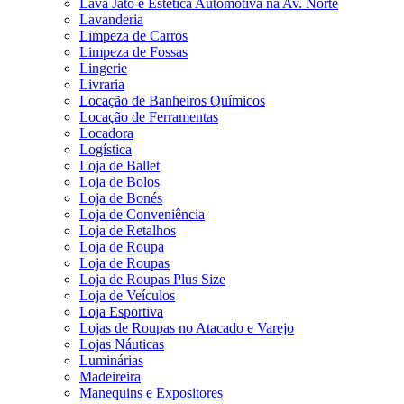
Lava Jato e Estética Automotiva na Av. Norte
Lavanderia
Limpeza de Carros
Limpeza de Fossas
Lingerie
Livraria
Locação de Banheiros Químicos
Locação de Ferramentas
Locadora
Logística
Loja de Ballet
Loja de Bolos
Loja de Bonés
Loja de Conveniência
Loja de Retalhos
Loja de Roupa
Loja de Roupas
Loja de Roupas Plus Size
Loja de Veículos
Loja Esportiva
Lojas de Roupas no Atacado e Varejo
Lojas Náuticas
Luminárias
Madeireira
Manequins e Expositores