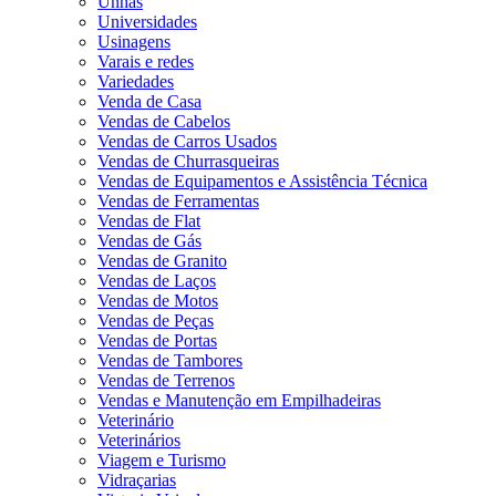
Unhas
Universidades
Usinagens
Varais e redes
Variedades
Venda de Casa
Vendas de Cabelos
Vendas de Carros Usados
Vendas de Churrasqueiras
Vendas de Equipamentos e Assistência Técnica
Vendas de Ferramentas
Vendas de Flat
Vendas de Gás
Vendas de Granito
Vendas de Laços
Vendas de Motos
Vendas de Peças
Vendas de Portas
Vendas de Tambores
Vendas de Terrenos
Vendas e Manutenção em Empilhadeiras
Veterinário
Veterinários
Viagem e Turismo
Vidraçarias