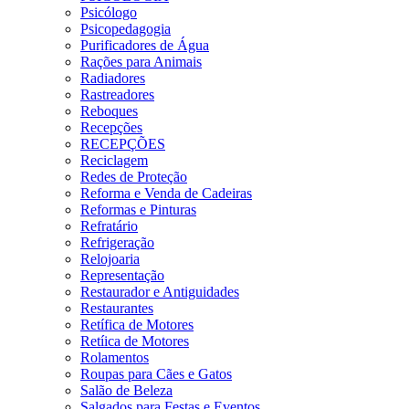
Psicólogo
Psicopedagogia
Purificadores de Água
Rações para Animais
Radiadores
Rastreadores
Reboques
Recepções
RECEPÇÕES
Reciclagem
Redes de Proteção
Reforma e Venda de Cadeiras
Reformas e Pinturas
Refratário
Refrigeração
Relojoaria
Representação
Restaurador e Antiguidades
Restaurantes
Retífica de Motores
Retíica de Motores
Rolamentos
Roupas para Cães e Gatos
Salão de Beleza
Salgados para Festas e Eventos