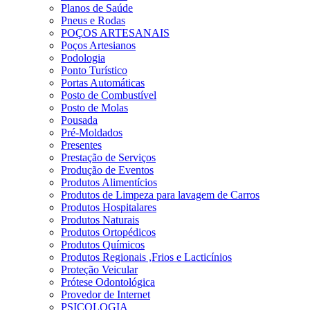
Planos de Saúde
Pneus e Rodas
POÇOS ARTESANAIS
Poços Artesianos
Podologia
Ponto Turístico
Portas Automáticas
Posto de Combustível
Posto de Molas
Pousada
Pré-Moldados
Presentes
Prestação de Serviços
Produção de Eventos
Produtos Alimentícios
Produtos de Limpeza para lavagem de Carros
Produtos Hospitalares
Produtos Naturais
Produtos Ortopédicos
Produtos Químicos
Produtos Regionais ,Frios e Lacticínios
Proteção Veicular
Prótese Odontológica
Provedor de Internet
PSICOLOGIA