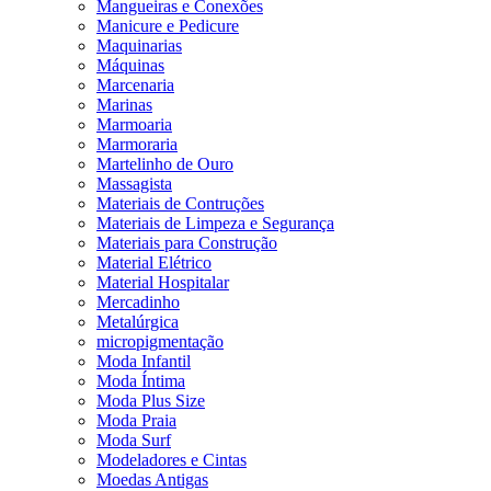
Mangueiras e Conexões
Manicure e Pedicure
Maquinarias
Máquinas
Marcenaria
Marinas
Marmoaria
Marmoraria
Martelinho de Ouro
Massagista
Materiais de Contruções
Materiais de Limpeza e Segurança
Materiais para Construção
Material Elétrico
Material Hospitalar
Mercadinho
Metalúrgica
micropigmentação
Moda Infantil
Moda Íntima
Moda Plus Size
Moda Praia
Moda Surf
Modeladores e Cintas
Moedas Antigas