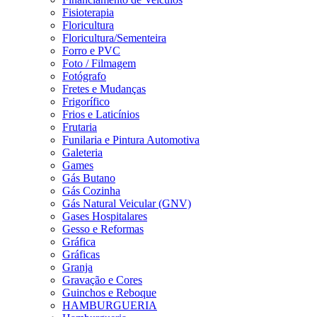
Fisioterapia
Floricultura
Floricultura/Sementeira
Forro e PVC
Foto / Filmagem
Fotógrafo
Fretes e Mudanças
Frigorífico
Frios e Laticínios
Frutaria
Funilaria e Pintura Automotiva
Galeteria
Games
Gás Butano
Gás Cozinha
Gás Natural Veicular (GNV)
Gases Hospitalares
Gesso e Reformas
Gráfica
Gráficas
Granja
Gravação e Cores
Guinchos e Reboque
HAMBURGUERIA