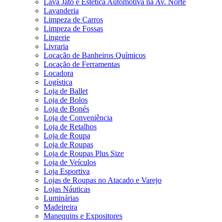
Lava Jato e Estética Automotiva na Av. Norte
Lavanderia
Limpeza de Carros
Limpeza de Fossas
Lingerie
Livraria
Locação de Banheiros Químicos
Locação de Ferramentas
Locadora
Logística
Loja de Ballet
Loja de Bolos
Loja de Bonés
Loja de Conveniência
Loja de Retalhos
Loja de Roupa
Loja de Roupas
Loja de Roupas Plus Size
Loja de Veículos
Loja Esportiva
Lojas de Roupas no Atacado e Varejo
Lojas Náuticas
Luminárias
Madeireira
Manequins e Expositores