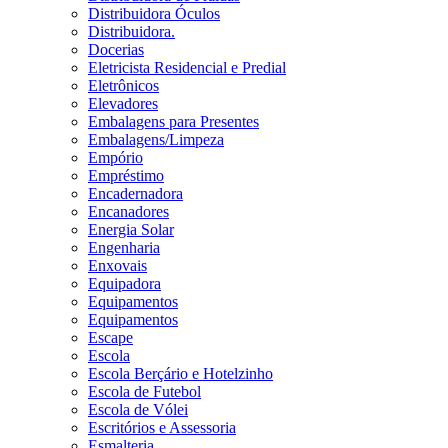
Distribuidora Óculos
Distribuidora.
Docerias
Eletricista Residencial e Predial
Eletrônicos
Elevadores
Embalagens para Presentes
Embalagens/Limpeza
Empório
Empréstimo
Encadernadora
Encanadores
Energia Solar
Engenharia
Enxovais
Equipadora
Equipamentos
Equipamentos
Escape
Escola
Escola Berçário e Hotelzinho
Escola de Futebol
Escola de Vólei
Escritórios e Assessoria
Esmalteria