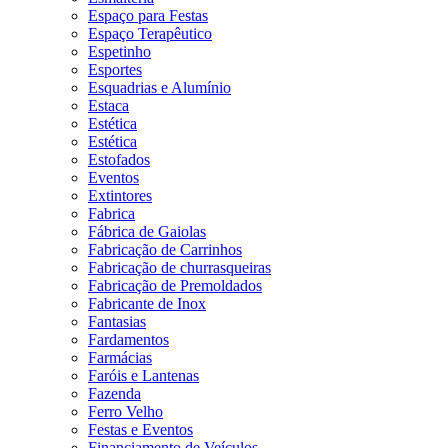
Espaço para Festas
Espaço Terapêutico
Espetinho
Esportes
Esquadrias e Alumínio
Estaca
Estética
Estética
Estofados
Eventos
Extintores
Fabrica
Fábrica de Gaiolas
Fabricação de Carrinhos
Fabricação de churrasqueiras
Fabricação de Premoldados
Fabricante de Inox
Fantasias
Fardamentos
Farmácias
Faróis e Lantenas
Fazenda
Ferro Velho
Festas e Eventos
Financiamento de Veículos