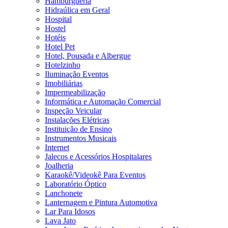
Hamburgueria
Hidraúlica em Geral
Hospital
Hostel
Hotéis
Hotel Pet
Hotel, Pousada e Albergue
Hotelzinho
Iluminação Eventos
Imobiliárias
Impermeabilização
Informática e Automação Comercial
Inspeção Veicular
Instalações Elétricas
Instituição de Ensino
Instrumentos Musicais
Internet
Jalecos e Acessórios Hospitalares
Joalheria
Karaokê/Videokê Para Eventos
Laboratório Óptico
Lanchonete
Lanternagem e Pintura Automotiva
Lar Para Idosos
Lava Jato