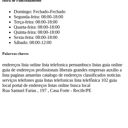
Hora de Funcionamento
Domingo: Fechado-Fechado
Segunda-feira: 08:00-18:00
Terça-feira: 08:00-18:00
Quarta-feira: 08:00-18:00
Quinta-feira: 08:00-18:00
Sexta-feira: 08:00-18:00
Sábado: 08:00-12:00
Palavras chaves
endereços
lista online
lista telefonica
pernambuco listas
guia online
guia de endereços
profissionais liberais
grandes empresas
auxilio a
lista
paginas amarelas
catalogo de endereços
classificados
noticias
serviços
telefones
guia
listas telefonicas
lista telefônica
102
guia
local
portal de endereços
listas online
busca local
Rua Samuel Farias , 197 , Casa Forte - Recife/PE