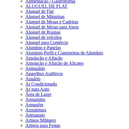
Alimentação / Gastronomia
ALUGUEL DE FLAT
Aluguel de Flat
Aluguel de Máquinas
Aluguel de Mesas e Cadeiras
Aluguel de Mesas para Jogos
Aluguel de Roupas
Aluguel de veículos
Aluguel para Comércio
Alumínio e Panelas
Alumínio,Perfil e Cantoneiras de Alumínio
Amolação e Afiação
Amolação e Afiação de Alicates
Antiquário
Aparelhos Auditivos
Aquário
Ar Condicionado
Ar para Auto
Área de Lazer
Armarinho
Armazém
Arquitetura
Artesanato
Artigos Militares
Artigos para Festas