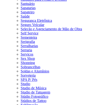
Santuário
Sapatarias
Sapateiro
Saúde
Segurança Eletrônica
Seguro Veícular
Seleção e Agenciamento de Mão de Obra
Self Service
Sementeira
Serigrafia
Serralharias
Serraria
Serviços
Sex Shop
Shopping
Sobrancelhas
Soldas e Alumínios
Sorveteria
SPA P/ Pés
Studio
Studio de Música
Studio de Tatuagem
Stúdio Fotográfico
Stúdios de Tattoo
Sublimação