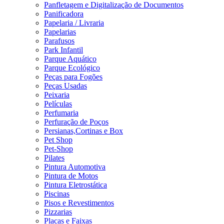
Panfletagem e Digitalização de Documentos
Panificadora
Papelaria / Livraria
Papelarias
Parafusos
Park Infantil
Parque Aquático
Parque Ecológico
Peças para Fogões
Peças Usadas
Peixaria
Películas
Perfumaria
Perfuração de Poços
Persianas,Cortinas e Box
Pet Shop
Pet-Shop
Pilates
Pintura Automotiva
Pintura de Motos
Pintura Eletrostática
Piscinas
Pisos e Revestimentos
Pizzarias
Placas e Faixas