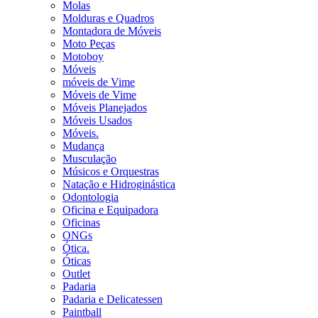
Molas
Molduras e Quadros
Montadora de Móveis
Moto Peças
Motoboy
Móveis
móveis de Vime
Móveis de Vime
Móveis Planejados
Móveis Usados
Móveis.
Mudança
Musculação
Músicos e Orquestras
Natação e Hidroginástica
Odontologia
Oficina e Equipadora
Oficinas
ONGs
Ótica.
Óticas
Outlet
Padaria
Padaria e Delicatessen
Paintball