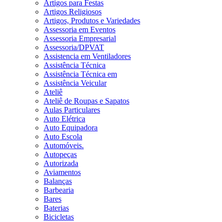
Artigos para Festas
Artigos Religiosos
Artigos, Produtos e Variedades
Assessoria em Eventos
Assessoria Empresarial
Assessoria/DPVAT
Assistencia em Ventiladores
Assistência Técnica
Assistência Técnica em
Assistência Veicular
Ateliê
Ateliê de Roupas e Sapatos
Aulas Particulares
Auto Elétrica
Auto Equipadora
Auto Escola
Automóveis.
Autopeças
Autorizada
Aviamentos
Balanças
Barbearia
Bares
Baterias
Bicicletas