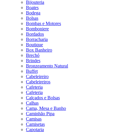
Bijouteria
Boates
Bodega
Bolsas
Bombas e Motores
Bomboniere
Bordados
Borracharia
Boutique
Box Banheiro
Brechó
Brindes
Bronzeamento Natural
Buffet
Cabeleireiro
Cabeleireiros
Cafeteria
Cafeteria
Calçados e Bolsas
Calhas
Cama, Mesa e Banho
Caminhão Pipa
Camisas
Camisetas
Capotaria