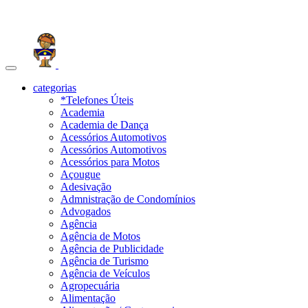
Toggle
navigation
categorias
*Telefones Úteis
Academia
Academia de Dança
Acessórios Automotivos
Acessórios Automotivos
Acessórios para Motos
Açougue
Adesivação
Admnistração de Condomínios
Advogados
Agência
Agência de Motos
Agência de Publicidade
Agência de Turismo
Agência de Veículos
Agropecuária
Alimentação