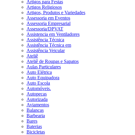
Artigos para Festas
Artigos Religiosos
Artigos, Produtos e Variedades
Assessoria em Eventos
Assessoria Empresarial
Assessoria/DPVAT
Assistencia em Ventiladores
Assistência Técnica
Assistência Técnica em
Assistência Veicular
Ateliê
Ateliê de Roupas e Sapatos
Aulas Particulares
Auto Elétrica
Auto Equipadora
Auto Escola
Automóveis.
Autopeças
Autorizada
Aviamentos
Balanças
Barbearia
Bares
Baterias
Bicicletas