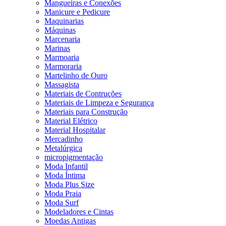
Mangueiras e Conexões
Manicure e Pedicure
Maquinarias
Máquinas
Marcenaria
Marinas
Marmoaria
Marmoraria
Martelinho de Ouro
Massagista
Materiais de Contruções
Materiais de Limpeza e Segurança
Materiais para Construção
Material Elétrico
Material Hospitalar
Mercadinho
Metalúrgica
micropigmentação
Moda Infantil
Moda Íntima
Moda Plus Size
Moda Praia
Moda Surf
Modeladores e Cintas
Moedas Antigas