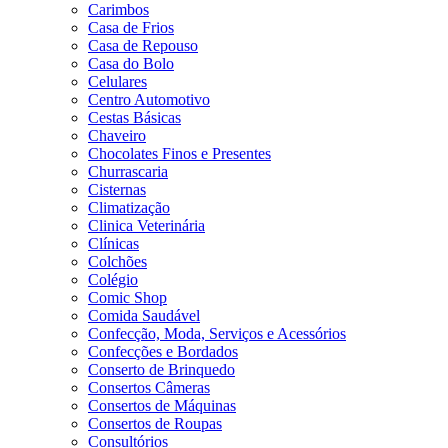
Carimbos
Casa de Frios
Casa de Repouso
Casa do Bolo
Celulares
Centro Automotivo
Cestas Básicas
Chaveiro
Chocolates Finos e Presentes
Churrascaria
Cisternas
Climatização
Clinica Veterinária
Clínicas
Colchões
Colégio
Comic Shop
Comida Saudável
Confecção, Moda, Serviços e Acessórios
Confecções e Bordados
Conserto de Brinquedo
Consertos Câmeras
Consertos de Máquinas
Consertos de Roupas
Consultórios