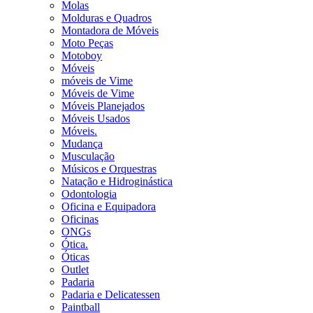
Molas
Molduras e Quadros
Montadora de Móveis
Moto Peças
Motoboy
Móveis
móveis de Vime
Móveis de Vime
Móveis Planejados
Móveis Usados
Móveis.
Mudança
Musculação
Músicos e Orquestras
Natação e Hidroginástica
Odontologia
Oficina e Equipadora
Oficinas
ONGs
Ótica.
Óticas
Outlet
Padaria
Padaria e Delicatessen
Paintball