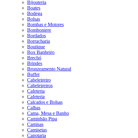
Bijouteria
Boates
Bodega
Bolsas
Bombas e Motores
Bomboniere
Bordados
Borracharia
Boutique
Box Banheiro
Brechó
Brindes
Bronzeamento Natural
Buffet
Cabeleireiro
Cabeleireiros
Cafeteria
Cafeteria
Calçados e Bolsas
Calhas
Cama, Mesa e Banho
Caminhão Pipa
Camisas
Camisetas
Capotaria