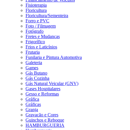
Fisioterapia
Floricultura
Floricultura/Sementeira
Forro e PVC
Foto / Filmagem
Fotógrafo
Fretes e Mudanças
Frigorífico
Frios e Laticínios
Frutaria
Funilaria e Pintura Automotiva
Galeteria
Games
Gás Butano
Gás Cozinha
Gás Natural Veicular (GNV)
Gases Hospitalares
Gesso e Reformas
Gráfica
Gráficas
Granja
Gravação e Cores
Guinchos e Reboque
HAMBURGUERIA