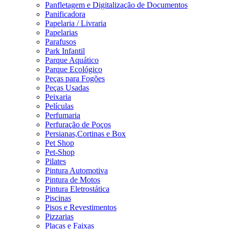
Panfletagem e Digitalização de Documentos
Panificadora
Papelaria / Livraria
Papelarias
Parafusos
Park Infantil
Parque Aquático
Parque Ecológico
Peças para Fogões
Peças Usadas
Peixaria
Películas
Perfumaria
Perfuração de Poços
Persianas,Cortinas e Box
Pet Shop
Pet-Shop
Pilates
Pintura Automotiva
Pintura de Motos
Pintura Eletrostática
Piscinas
Pisos e Revestimentos
Pizzarias
Placas e Faixas