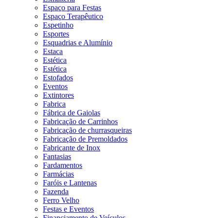
Espaço para Festas
Espaço Terapêutico
Espetinho
Esportes
Esquadrias e Alumínio
Estaca
Estética
Estética
Estofados
Eventos
Extintores
Fabrica
Fábrica de Gaiolas
Fabricação de Carrinhos
Fabricação de churrasqueiras
Fabricação de Premoldados
Fabricante de Inox
Fantasias
Fardamentos
Farmácias
Faróis e Lantenas
Fazenda
Ferro Velho
Festas e Eventos
Financiamento de Veículos