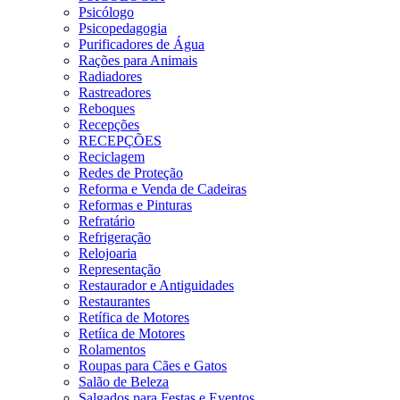
Psicólogo
Psicopedagogia
Purificadores de Água
Rações para Animais
Radiadores
Rastreadores
Reboques
Recepções
RECEPÇÕES
Reciclagem
Redes de Proteção
Reforma e Venda de Cadeiras
Reformas e Pinturas
Refratário
Refrigeração
Relojoaria
Representação
Restaurador e Antiguidades
Restaurantes
Retífica de Motores
Retíica de Motores
Rolamentos
Roupas para Cães e Gatos
Salão de Beleza
Salgados para Festas e Eventos