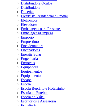
Distribuidora Óculos
Distribuidora.
Docerias
Eletricista Residencial e Predial
Eletrônicos
Elevadores
Embalagens para Presentes
Embalagens/Limpeza
Empório
Empréstimo
Encadernadora
Encanadores
Energia Solar
Engenharia
Enxovais
Equipadora
Equipamentos
Equipamentos
Escape
Escola
Escola Berçário e Hotelzinho
Escola de Futebol
Escola de Vólei
Escritórios e Assessoria
Esmalteria