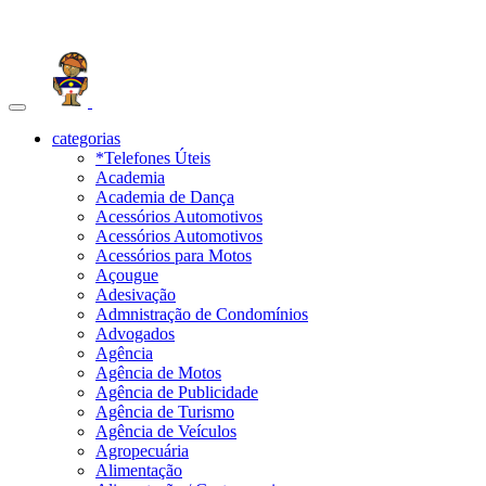
Toggle
navigation
categorias
*Telefones Úteis
Academia
Academia de Dança
Acessórios Automotivos
Acessórios Automotivos
Acessórios para Motos
Açougue
Adesivação
Admnistração de Condomínios
Advogados
Agência
Agência de Motos
Agência de Publicidade
Agência de Turismo
Agência de Veículos
Agropecuária
Alimentação