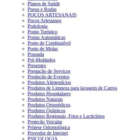
Planos de Saúde
Pneus e Rodas
POÇOS ARTESANAIS
Poços Artesianos
Podologia
Ponto Turístico
Portas Automáticas
Posto de Combustível
Posto de Molas
Pousada
Pré-Moldados
Presentes
Prestação de Serviços
Produção de Eventos
Produtos Alimentícios
Produtos de Limpeza para lavagem de Carros
Produtos Hospitalares
Produtos Naturais
Produtos Ortopédicos
Produtos Químicos
Produtos Regionais ,Frios e Lacticínios
Proteção Veicular
Prótese Odontológica
Provedor de Internet
PSICOLOGIA