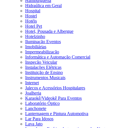
Hamburgueria
Hidraúlica em Geral
Hospital
Hostel
Hotéis
Hotel Pet
Hotel, Pousada e Albergue
Hotelzinho
Iluminação Eventos
Imobiliárias
Impermeabilização
Informática e Automação Comercial
Inspeção Veicular
Instalações Elétricas
Instituição de Ensino
Instrumentos Musicais
Internet
Jalecos e Acessórios Hospitalares
Joalheria
Karaokê/Videokê Para Eventos
Laboratório Óptico
Lanchonete
Lanternagem e Pintura Automotiva
Lar Para Idosos
Lava Jato