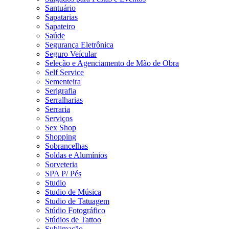
Santuário
Sapatarias
Sapateiro
Saúde
Segurança Eletrônica
Seguro Veícular
Seleção e Agenciamento de Mão de Obra
Self Service
Sementeira
Serigrafia
Serralharias
Serraria
Serviços
Sex Shop
Shopping
Sobrancelhas
Soldas e Alumínios
Sorveteria
SPA P/ Pés
Studio
Studio de Música
Studio de Tatuagem
Stúdio Fotográfico
Stúdios de Tattoo
Sublimação