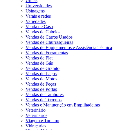
Unhas
Universidades
Usinagens
Varais e redes
Variedades
Venda de Casa
Vendas de Cabelos
Vendas de Carros Usados
Vendas de Churrasqueiras
Vendas de Equipamentos e Assistência Técnica
Vendas de Ferramentas
Vendas de Flat
Vendas de Gás
Vendas de Granito
Vendas de Laços
Vendas de Motos
Vendas de Peças
Vendas de Portas
Vendas de Tambores
Vendas de Terrenos
Vendas e Manutenção em Empilhadeiras
Veterinário
Veterinários
Viagem e Turismo
Vidraçarias