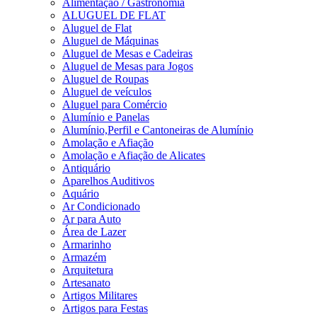
Alimentação / Gastronomia
ALUGUEL DE FLAT
Aluguel de Flat
Aluguel de Máquinas
Aluguel de Mesas e Cadeiras
Aluguel de Mesas para Jogos
Aluguel de Roupas
Aluguel de veículos
Aluguel para Comércio
Alumínio e Panelas
Alumínio,Perfil e Cantoneiras de Alumínio
Amolação e Afiação
Amolação e Afiação de Alicates
Antiquário
Aparelhos Auditivos
Aquário
Ar Condicionado
Ar para Auto
Área de Lazer
Armarinho
Armazém
Arquitetura
Artesanato
Artigos Militares
Artigos para Festas