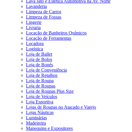
Lava Jato e Estética Automotiva na Av. Norte
Lavanderia
Limpeza de Carros
Limpeza de Fossas
Lingerie
Livraria
Locação de Banheiros Químicos
Locação de Ferramentas
Locadora
Logística
Loja de Ballet
Loja de Bolos
Loja de Bonés
Loja de Conveniência
Loja de Retalhos
Loja de Roupa
Loja de Roupas
Loja de Roupas Plus Size
Loja de Veículos
Loja Esportiva
Lojas de Roupas no Atacado e Varejo
Lojas Náuticas
Luminárias
Madeireira
Manequins e Expositores