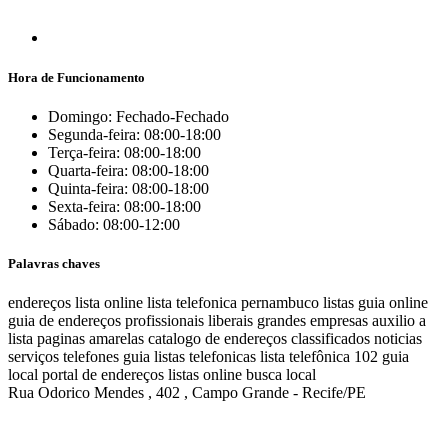
Hora de Funcionamento
Domingo: Fechado-Fechado
Segunda-feira: 08:00-18:00
Terça-feira: 08:00-18:00
Quarta-feira: 08:00-18:00
Quinta-feira: 08:00-18:00
Sexta-feira: 08:00-18:00
Sábado: 08:00-12:00
Palavras chaves
endereços
lista online
lista telefonica
pernambuco listas
guia online
guia de endereços
profissionais liberais
grandes empresas
auxilio a
lista
paginas amarelas
catalogo de endereços
classificados
noticias
serviços
telefones
guia
listas telefonicas
lista telefônica
102
guia
local
portal de endereços
listas online
busca local
Rua Odorico Mendes , 402 , Campo Grande - Recife/PE