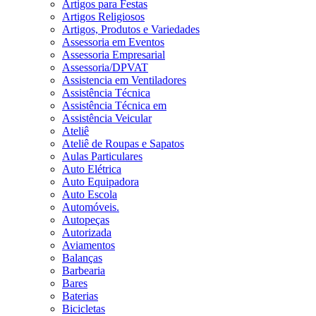
Artigos para Festas
Artigos Religiosos
Artigos, Produtos e Variedades
Assessoria em Eventos
Assessoria Empresarial
Assessoria/DPVAT
Assistencia em Ventiladores
Assistência Técnica
Assistência Técnica em
Assistência Veicular
Ateliê
Ateliê de Roupas e Sapatos
Aulas Particulares
Auto Elétrica
Auto Equipadora
Auto Escola
Automóveis.
Autopeças
Autorizada
Aviamentos
Balanças
Barbearia
Bares
Baterias
Bicicletas