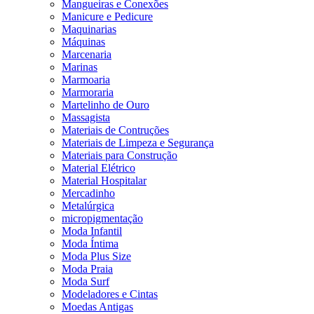
Mangueiras e Conexões
Manicure e Pedicure
Maquinarias
Máquinas
Marcenaria
Marinas
Marmoaria
Marmoraria
Martelinho de Ouro
Massagista
Materiais de Contruções
Materiais de Limpeza e Segurança
Materiais para Construção
Material Elétrico
Material Hospitalar
Mercadinho
Metalúrgica
micropigmentação
Moda Infantil
Moda Íntima
Moda Plus Size
Moda Praia
Moda Surf
Modeladores e Cintas
Moedas Antigas