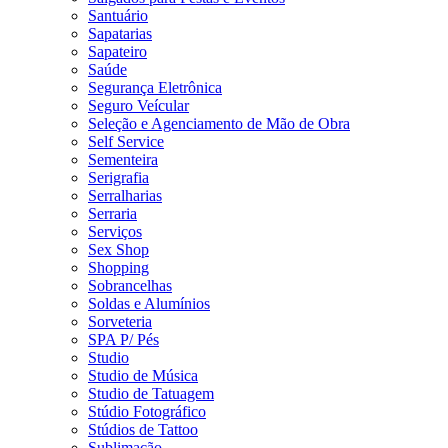
Santuário
Sapatarias
Sapateiro
Saúde
Segurança Eletrônica
Seguro Veícular
Seleção e Agenciamento de Mão de Obra
Self Service
Sementeira
Serigrafia
Serralharias
Serraria
Serviços
Sex Shop
Shopping
Sobrancelhas
Soldas e Alumínios
Sorveteria
SPA P/ Pés
Studio
Studio de Música
Studio de Tatuagem
Stúdio Fotográfico
Stúdios de Tattoo
Sublimação