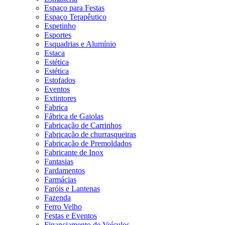
Espaço para Festas
Espaço Terapêutico
Espetinho
Esportes
Esquadrias e Alumínio
Estaca
Estética
Estética
Estofados
Eventos
Extintores
Fabrica
Fábrica de Gaiolas
Fabricação de Carrinhos
Fabricação de churrasqueiras
Fabricação de Premoldados
Fabricante de Inox
Fantasias
Fardamentos
Farmácias
Faróis e Lantenas
Fazenda
Ferro Velho
Festas e Eventos
Financiamento de Veículos