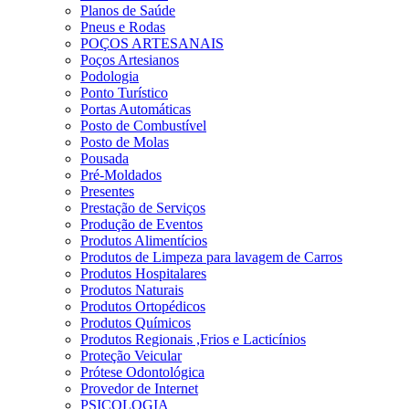
Planos de Saúde
Pneus e Rodas
POÇOS ARTESANAIS
Poços Artesianos
Podologia
Ponto Turístico
Portas Automáticas
Posto de Combustível
Posto de Molas
Pousada
Pré-Moldados
Presentes
Prestação de Serviços
Produção de Eventos
Produtos Alimentícios
Produtos de Limpeza para lavagem de Carros
Produtos Hospitalares
Produtos Naturais
Produtos Ortopédicos
Produtos Químicos
Produtos Regionais ,Frios e Lacticínios
Proteção Veicular
Prótese Odontológica
Provedor de Internet
PSICOLOGIA