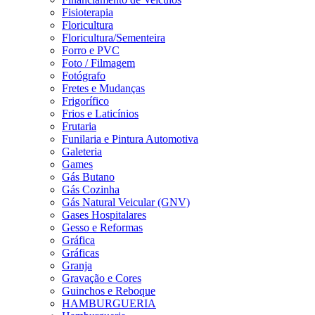
Fisioterapia
Floricultura
Floricultura/Sementeira
Forro e PVC
Foto / Filmagem
Fotógrafo
Fretes e Mudanças
Frigorífico
Frios e Laticínios
Frutaria
Funilaria e Pintura Automotiva
Galeteria
Games
Gás Butano
Gás Cozinha
Gás Natural Veicular (GNV)
Gases Hospitalares
Gesso e Reformas
Gráfica
Gráficas
Granja
Gravação e Cores
Guinchos e Reboque
HAMBURGUERIA