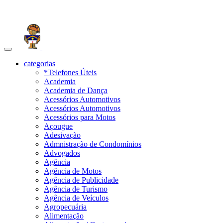
Toggle
navigation
categorias
*Telefones Úteis
Academia
Academia de Dança
Acessórios Automotivos
Acessórios Automotivos
Acessórios para Motos
Açougue
Adesivação
Admnistração de Condomínios
Advogados
Agência
Agência de Motos
Agência de Publicidade
Agência de Turismo
Agência de Veículos
Agropecuária
Alimentação