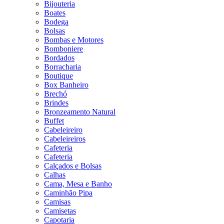
Bijouteria
Boates
Bodega
Bolsas
Bombas e Motores
Bomboniere
Bordados
Borracharia
Boutique
Box Banheiro
Brechó
Brindes
Bronzeamento Natural
Buffet
Cabeleireiro
Cabeleireiros
Cafeteria
Cafeteria
Calçados e Bolsas
Calhas
Cama, Mesa e Banho
Caminhão Pipa
Camisas
Camisetas
Capotaria