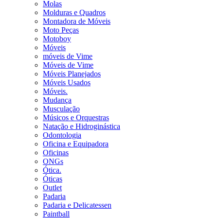
Molas
Molduras e Quadros
Montadora de Móveis
Moto Peças
Motoboy
Móveis
móveis de Vime
Móveis de Vime
Móveis Planejados
Móveis Usados
Móveis.
Mudança
Musculação
Músicos e Orquestras
Natação e Hidroginástica
Odontologia
Oficina e Equipadora
Oficinas
ONGs
Ótica.
Óticas
Outlet
Padaria
Padaria e Delicatessen
Paintball