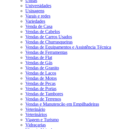
Unhas
Universidades
Usinagens
Varais e redes
Variedades
Venda de Casa
Vendas de Cabelos
Vendas de Carros Usados
Vendas de Churrasqueiras
Vendas de Equipamentos e Assistência Técnica
Vendas de Ferramentas
Vendas de Flat
Vendas de Gás
Vendas de Granito
Vendas de Laços
Vendas de Motos
Vendas de Peças
Vendas de Portas
Vendas de Tambores
Vendas de Terrenos
Vendas e Manutenção em Empilhadeiras
Veterinário
Veterinários
Viagem e Turismo
Vidraçarias