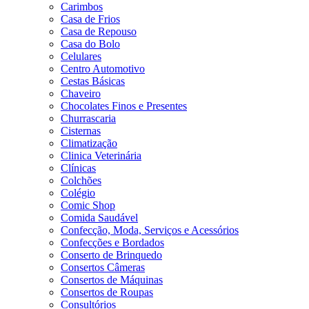
Carimbos
Casa de Frios
Casa de Repouso
Casa do Bolo
Celulares
Centro Automotivo
Cestas Básicas
Chaveiro
Chocolates Finos e Presentes
Churrascaria
Cisternas
Climatização
Clinica Veterinária
Clínicas
Colchões
Colégio
Comic Shop
Comida Saudável
Confecção, Moda, Serviços e Acessórios
Confecções e Bordados
Conserto de Brinquedo
Consertos Câmeras
Consertos de Máquinas
Consertos de Roupas
Consultórios