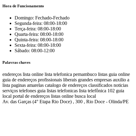
Hora de Funcionamento
Domingo: Fechado-Fechado
Segunda-feira: 08:00-18:00
Terça-feira: 08:00-18:00
Quarta-feira: 08:00-18:00
Quinta-feira: 08:00-18:00
Sexta-feira: 08:00-18:00
Sábado: 08:00-12:00
Palavras chaves
endereços
lista online
lista telefonica
pernambuco listas
guia online
guia de endereços
profissionais liberais
grandes empresas
auxilio a
lista
paginas amarelas
catalogo de endereços
classificados
noticias
serviços
telefones
guia
listas telefonicas
lista telefônica
102
guia
local
portal de endereços
listas online
busca local
Av. das Garças (4° Etapa Rio Doce) , 300 , Rio Doce - Olinda/PE