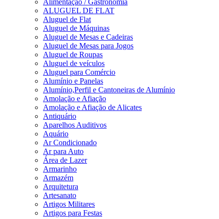
Alimentação / Gastronomia
ALUGUEL DE FLAT
Aluguel de Flat
Aluguel de Máquinas
Aluguel de Mesas e Cadeiras
Aluguel de Mesas para Jogos
Aluguel de Roupas
Aluguel de veículos
Aluguel para Comércio
Alumínio e Panelas
Alumínio,Perfil e Cantoneiras de Alumínio
Amolação e Afiação
Amolação e Afiação de Alicates
Antiquário
Aparelhos Auditivos
Aquário
Ar Condicionado
Ar para Auto
Área de Lazer
Armarinho
Armazém
Arquitetura
Artesanato
Artigos Militares
Artigos para Festas