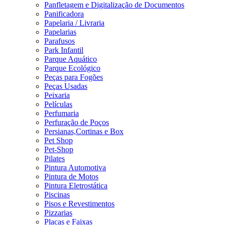
Panfletagem e Digitalização de Documentos
Panificadora
Papelaria / Livraria
Papelarias
Parafusos
Park Infantil
Parque Aquático
Parque Ecológico
Peças para Fogões
Peças Usadas
Peixaria
Películas
Perfumaria
Perfuração de Poços
Persianas,Cortinas e Box
Pet Shop
Pet-Shop
Pilates
Pintura Automotiva
Pintura de Motos
Pintura Eletrostática
Piscinas
Pisos e Revestimentos
Pizzarias
Placas e Faixas