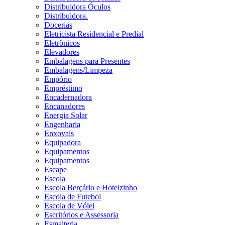
Distribuidora Óculos
Distribuidora.
Docerias
Eletricista Residencial e Predial
Eletrônicos
Elevadores
Embalagens para Presentes
Embalagens/Limpeza
Empório
Empréstimo
Encadernadora
Encanadores
Energia Solar
Engenharia
Enxovais
Equipadora
Equipamentos
Equipamentos
Escape
Escola
Escola Berçário e Hotelzinho
Escola de Futebol
Escola de Vólei
Escritórios e Assessoria
Esmalteria