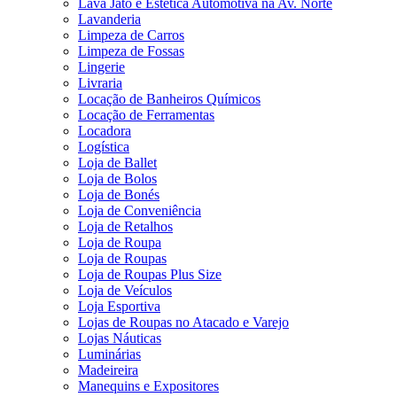
Lava Jato e Estética Automotiva na Av. Norte
Lavanderia
Limpeza de Carros
Limpeza de Fossas
Lingerie
Livraria
Locação de Banheiros Químicos
Locação de Ferramentas
Locadora
Logística
Loja de Ballet
Loja de Bolos
Loja de Bonés
Loja de Conveniência
Loja de Retalhos
Loja de Roupa
Loja de Roupas
Loja de Roupas Plus Size
Loja de Veículos
Loja Esportiva
Lojas de Roupas no Atacado e Varejo
Lojas Náuticas
Luminárias
Madeireira
Manequins e Expositores