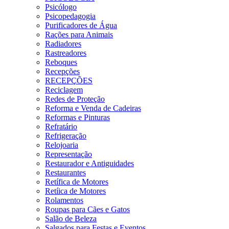
Psicólogo
Psicopedagogia
Purificadores de Água
Rações para Animais
Radiadores
Rastreadores
Reboques
Recepções
RECEPÇÕES
Reciclagem
Redes de Proteção
Reforma e Venda de Cadeiras
Reformas e Pinturas
Refratário
Refrigeração
Relojoaria
Representação
Restaurador e Antiguidades
Restaurantes
Retífica de Motores
Retíica de Motores
Rolamentos
Roupas para Cães e Gatos
Salão de Beleza
Salgados para Festas e Eventos