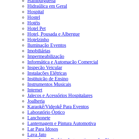
Hamburgueria
Hidraúlica em Geral
Hospital
Hostel
Hotéis
Hotel Pet
Hotel, Pousada e Albergue
Hotelzinho
Iluminação Eventos
Imobiliárias
Impermeabilização
Informática e Automação Comercial
Inspeção Veicular
Instalações Elétricas
Instituição de Ensino
Instrumentos Musicais
Internet
Jalecos e Acessórios Hospitalares
Joalheria
Karaokê/Videokê Para Eventos
Laboratório Óptico
Lanchonete
Lanternagem e Pintura Automotiva
Lar Para Idosos
Lava Jato