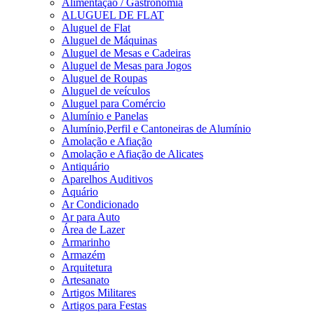
Alimentação / Gastronomia
ALUGUEL DE FLAT
Aluguel de Flat
Aluguel de Máquinas
Aluguel de Mesas e Cadeiras
Aluguel de Mesas para Jogos
Aluguel de Roupas
Aluguel de veículos
Aluguel para Comércio
Alumínio e Panelas
Alumínio,Perfil e Cantoneiras de Alumínio
Amolação e Afiação
Amolação e Afiação de Alicates
Antiquário
Aparelhos Auditivos
Aquário
Ar Condicionado
Ar para Auto
Área de Lazer
Armarinho
Armazém
Arquitetura
Artesanato
Artigos Militares
Artigos para Festas