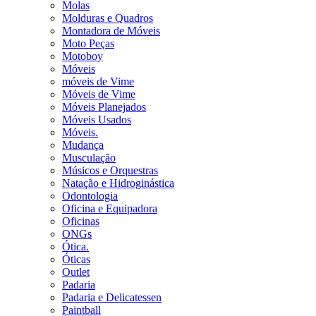
Molas
Molduras e Quadros
Montadora de Móveis
Moto Peças
Motoboy
Móveis
móveis de Vime
Móveis de Vime
Móveis Planejados
Móveis Usados
Móveis.
Mudança
Musculação
Músicos e Orquestras
Natação e Hidroginástica
Odontologia
Oficina e Equipadora
Oficinas
ONGs
Ótica.
Óticas
Outlet
Padaria
Padaria e Delicatessen
Paintball