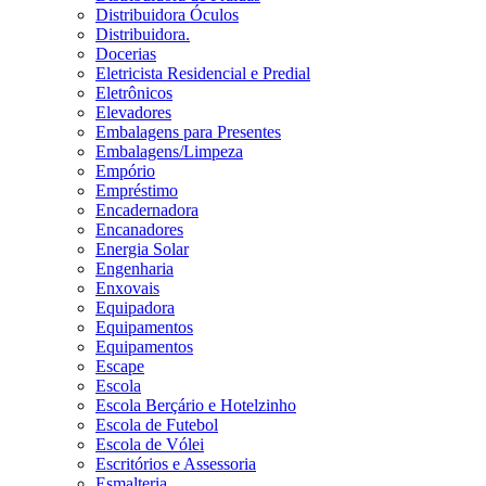
Distribuidora Óculos
Distribuidora.
Docerias
Eletricista Residencial e Predial
Eletrônicos
Elevadores
Embalagens para Presentes
Embalagens/Limpeza
Empório
Empréstimo
Encadernadora
Encanadores
Energia Solar
Engenharia
Enxovais
Equipadora
Equipamentos
Equipamentos
Escape
Escola
Escola Berçário e Hotelzinho
Escola de Futebol
Escola de Vólei
Escritórios e Assessoria
Esmalteria