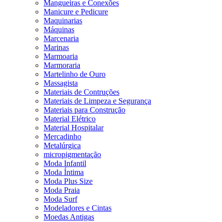
Mangueiras e Conexões
Manicure e Pedicure
Maquinarias
Máquinas
Marcenaria
Marinas
Marmoaria
Marmoraria
Martelinho de Ouro
Massagista
Materiais de Contruções
Materiais de Limpeza e Segurança
Materiais para Construção
Material Elétrico
Material Hospitalar
Mercadinho
Metalúrgica
micropigmentação
Moda Infantil
Moda Íntima
Moda Plus Size
Moda Praia
Moda Surf
Modeladores e Cintas
Moedas Antigas