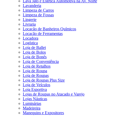
Lava Jato e Estética Automotiva na Av. Norte
Lavanderia
Limpeza de Carros
Limpeza de Fossas
Lingerie
Livraria
Locação de Banheiros Químicos
Locação de Ferramentas
Locadora
Logística
Loja de Ballet
Loja de Bolos
Loja de Bonés
Loja de Conveniência
Loja de Retalhos
Loja de Roupa
Loja de Roupas
Loja de Roupas Plus Size
Loja de Veículos
Loja Esportiva
Lojas de Roupas no Atacado e Varejo
Lojas Náuticas
Luminárias
Madeireira
Manequins e Expositores