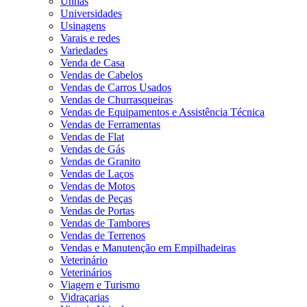
Unhas
Universidades
Usinagens
Varais e redes
Variedades
Venda de Casa
Vendas de Cabelos
Vendas de Carros Usados
Vendas de Churrasqueiras
Vendas de Equipamentos e Assistência Técnica
Vendas de Ferramentas
Vendas de Flat
Vendas de Gás
Vendas de Granito
Vendas de Laços
Vendas de Motos
Vendas de Peças
Vendas de Portas
Vendas de Tambores
Vendas de Terrenos
Vendas e Manutenção em Empilhadeiras
Veterinário
Veterinários
Viagem e Turismo
Vidraçarias