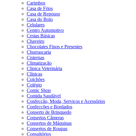
Carimbos
Casa de Frios
Casa de Repouso
Casa do Bolo
Celulares
Centro Automotivo
Cestas Básicas
Chaveiro
Chocolates Finos e Presentes
Churrascaria
Cisternas
Climatização
Clinica Veterinária
Clínicas
Colchões
Colégio
Comic Shop
Comida Saudável
Confecção, Moda, Serviços e Acessórios
Confecções e Bordados
Conserto de Brinquedo
Consertos Câmeras
Consertos de Máquinas
Consertos de Roupas
Consultórios