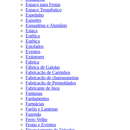
Espaço para Festas
Espaço Terapêutico
Espetinho
Esportes
Esquadrias e Alumínio
Estaca
Estética
Estética
Estofados
Eventos
Extintores
Fabrica
Fábrica de Gaiolas
Fabricação de Carrinhos
Fabricação de churrasqueiras
Fabricação de Premoldados
Fabricante de Inox
Fantasias
Fardamentos
Farmácias
Faróis e Lantenas
Fazenda
Ferro Velho
Festas e Eventos
Financiamento de Veículos