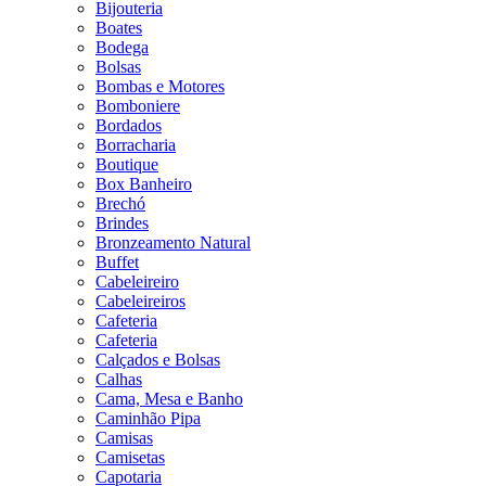
Bijouteria
Boates
Bodega
Bolsas
Bombas e Motores
Bomboniere
Bordados
Borracharia
Boutique
Box Banheiro
Brechó
Brindes
Bronzeamento Natural
Buffet
Cabeleireiro
Cabeleireiros
Cafeteria
Cafeteria
Calçados e Bolsas
Calhas
Cama, Mesa e Banho
Caminhão Pipa
Camisas
Camisetas
Capotaria