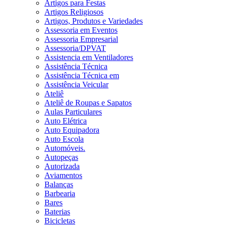
Artigos para Festas
Artigos Religiosos
Artigos, Produtos e Variedades
Assessoria em Eventos
Assessoria Empresarial
Assessoria/DPVAT
Assistencia em Ventiladores
Assistência Técnica
Assistência Técnica em
Assistência Veicular
Ateliê
Ateliê de Roupas e Sapatos
Aulas Particulares
Auto Elétrica
Auto Equipadora
Auto Escola
Automóveis.
Autopeças
Autorizada
Aviamentos
Balanças
Barbearia
Bares
Baterias
Bicicletas