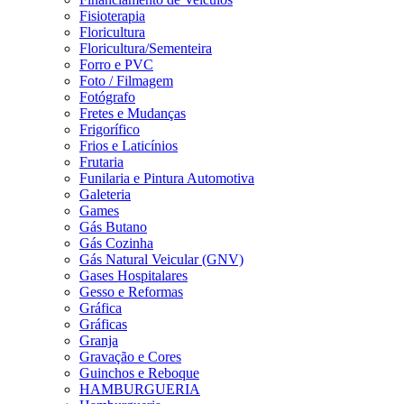
Fisioterapia
Floricultura
Floricultura/Sementeira
Forro e PVC
Foto / Filmagem
Fotógrafo
Fretes e Mudanças
Frigorífico
Frios e Laticínios
Frutaria
Funilaria e Pintura Automotiva
Galeteria
Games
Gás Butano
Gás Cozinha
Gás Natural Veicular (GNV)
Gases Hospitalares
Gesso e Reformas
Gráfica
Gráficas
Granja
Gravação e Cores
Guinchos e Reboque
HAMBURGUERIA