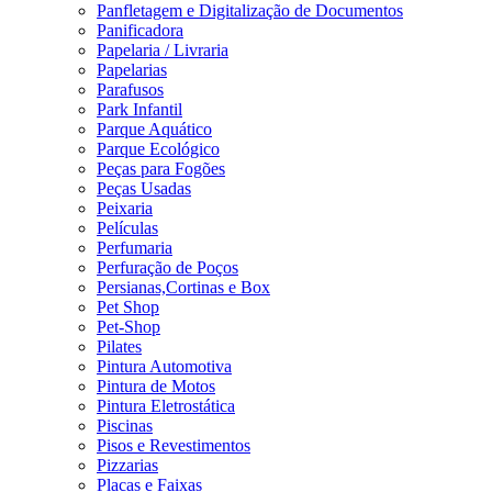
Panfletagem e Digitalização de Documentos
Panificadora
Papelaria / Livraria
Papelarias
Parafusos
Park Infantil
Parque Aquático
Parque Ecológico
Peças para Fogões
Peças Usadas
Peixaria
Películas
Perfumaria
Perfuração de Poços
Persianas,Cortinas e Box
Pet Shop
Pet-Shop
Pilates
Pintura Automotiva
Pintura de Motos
Pintura Eletrostática
Piscinas
Pisos e Revestimentos
Pizzarias
Placas e Faixas