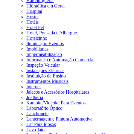
Hamburgueria
Hidraúlica em Geral
Hospital
Hostel
Hotéis
Hotel Pet
Hotel, Pousada e Albergue
Hotelzinho
Iluminação Eventos
Imobiliárias
Impermeabilização
Informática e Automação Comercial
Inspeção Veicular
Instalações Elétricas
Instituição de Ensino
Instrumentos Musicais
Internet
Jalecos e Acessórios Hospitalares
Joalheria
Karaokê/Videokê Para Eventos
Laboratório Óptico
Lanchonete
Lanternagem e Pintura Automotiva
Lar Para Idosos
Lava Jato