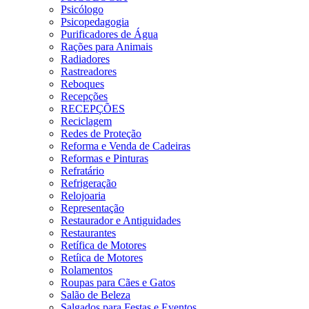
Psicólogo
Psicopedagogia
Purificadores de Água
Rações para Animais
Radiadores
Rastreadores
Reboques
Recepções
RECEPÇÕES
Reciclagem
Redes de Proteção
Reforma e Venda de Cadeiras
Reformas e Pinturas
Refratário
Refrigeração
Relojoaria
Representação
Restaurador e Antiguidades
Restaurantes
Retífica de Motores
Retíica de Motores
Rolamentos
Roupas para Cães e Gatos
Salão de Beleza
Salgados para Festas e Eventos