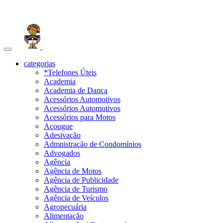
Toggle
navigation
categorias
*Telefones Úteis
Academia
Academia de Dança
Acessórios Automotivos
Acessórios Automotivos
Acessórios para Motos
Açougue
Adesivação
Admnistração de Condomínios
Advogados
Agência
Agência de Motos
Agência de Publicidade
Agência de Turismo
Agência de Veículos
Agropecuária
Alimentação