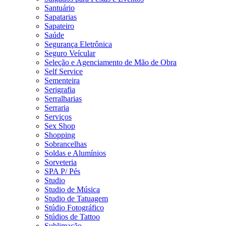
Santuário
Sapatarias
Sapateiro
Saúde
Segurança Eletrônica
Seguro Veícular
Seleção e Agenciamento de Mão de Obra
Self Service
Sementeira
Serigrafia
Serralharias
Serraria
Serviços
Sex Shop
Shopping
Sobrancelhas
Soldas e Alumínios
Sorveteria
SPA P/ Pés
Studio
Studio de Música
Studio de Tatuagem
Stúdio Fotográfico
Stúdios de Tattoo
Sublimação