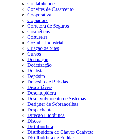
Contabilidade
Convites de Casamento
Cooperativa
Copiadora
Corretora de Seguros
Cosméticos
Costureira
Cozinha Industrial
Criação de Sites
Cursos
Decoração
Dedetização
Dentista
Depósito
Depósito de Bebidas
Descartáveis
Desentupidora
Desenvolvimento de Sistemas
Designer de Sobrancelhas
Despachante
Direção Hidráulica
Discos
Distribuidora
Distribuidora de Chaves Canivete
Distribuidora de Fraldas