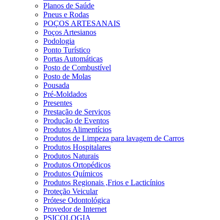
Planos de Saúde
Pneus e Rodas
POÇOS ARTESANAIS
Poços Artesianos
Podologia
Ponto Turístico
Portas Automáticas
Posto de Combustível
Posto de Molas
Pousada
Pré-Moldados
Presentes
Prestação de Serviços
Produção de Eventos
Produtos Alimentícios
Produtos de Limpeza para lavagem de Carros
Produtos Hospitalares
Produtos Naturais
Produtos Ortopédicos
Produtos Químicos
Produtos Regionais ,Frios e Lacticínios
Proteção Veicular
Prótese Odontológica
Provedor de Internet
PSICOLOGIA