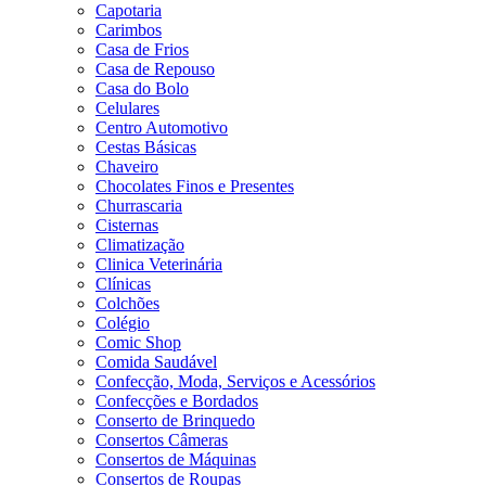
Capotaria
Carimbos
Casa de Frios
Casa de Repouso
Casa do Bolo
Celulares
Centro Automotivo
Cestas Básicas
Chaveiro
Chocolates Finos e Presentes
Churrascaria
Cisternas
Climatização
Clinica Veterinária
Clínicas
Colchões
Colégio
Comic Shop
Comida Saudável
Confecção, Moda, Serviços e Acessórios
Confecções e Bordados
Conserto de Brinquedo
Consertos Câmeras
Consertos de Máquinas
Consertos de Roupas