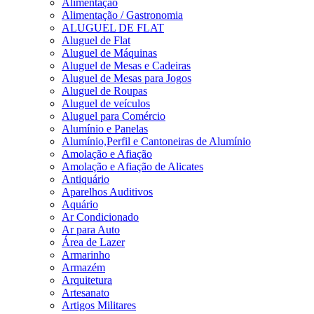
Alimentação
Alimentação / Gastronomia
ALUGUEL DE FLAT
Aluguel de Flat
Aluguel de Máquinas
Aluguel de Mesas e Cadeiras
Aluguel de Mesas para Jogos
Aluguel de Roupas
Aluguel de veículos
Aluguel para Comércio
Alumínio e Panelas
Alumínio,Perfil e Cantoneiras de Alumínio
Amolação e Afiação
Amolação e Afiação de Alicates
Antiquário
Aparelhos Auditivos
Aquário
Ar Condicionado
Ar para Auto
Área de Lazer
Armarinho
Armazém
Arquitetura
Artesanato
Artigos Militares