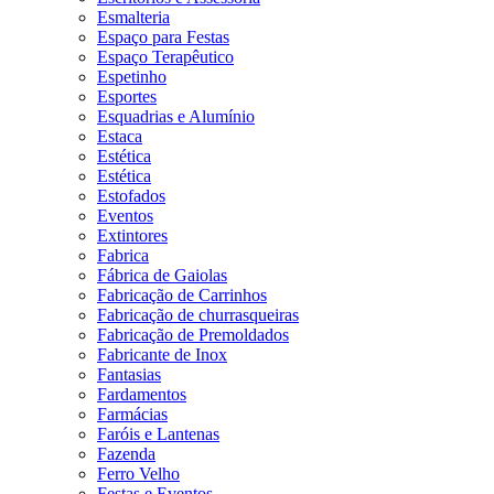
Esmalteria
Espaço para Festas
Espaço Terapêutico
Espetinho
Esportes
Esquadrias e Alumínio
Estaca
Estética
Estética
Estofados
Eventos
Extintores
Fabrica
Fábrica de Gaiolas
Fabricação de Carrinhos
Fabricação de churrasqueiras
Fabricação de Premoldados
Fabricante de Inox
Fantasias
Fardamentos
Farmácias
Faróis e Lantenas
Fazenda
Ferro Velho
Festas e Eventos