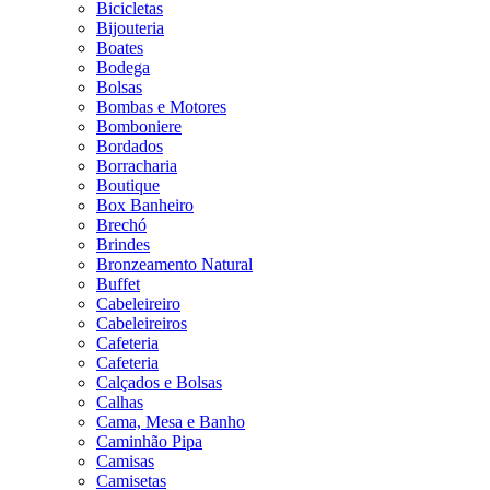
Bicicletas
Bijouteria
Boates
Bodega
Bolsas
Bombas e Motores
Bomboniere
Bordados
Borracharia
Boutique
Box Banheiro
Brechó
Brindes
Bronzeamento Natural
Buffet
Cabeleireiro
Cabeleireiros
Cafeteria
Cafeteria
Calçados e Bolsas
Calhas
Cama, Mesa e Banho
Caminhão Pipa
Camisas
Camisetas