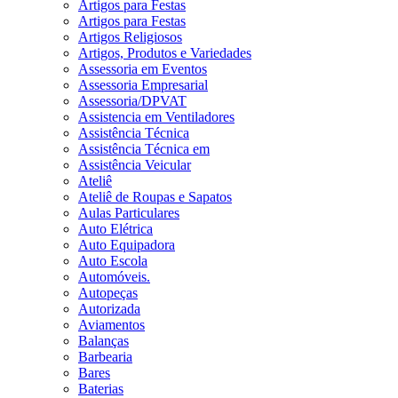
Artigos para Festas
Artigos para Festas
Artigos Religiosos
Artigos, Produtos e Variedades
Assessoria em Eventos
Assessoria Empresarial
Assessoria/DPVAT
Assistencia em Ventiladores
Assistência Técnica
Assistência Técnica em
Assistência Veicular
Ateliê
Ateliê de Roupas e Sapatos
Aulas Particulares
Auto Elétrica
Auto Equipadora
Auto Escola
Automóveis.
Autopeças
Autorizada
Aviamentos
Balanças
Barbearia
Bares
Baterias