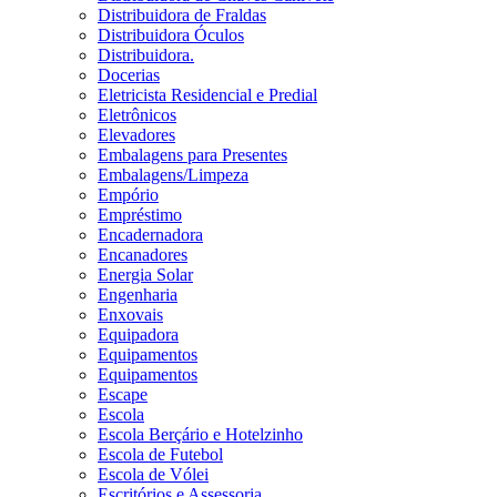
Distribuidora de Fraldas
Distribuidora Óculos
Distribuidora.
Docerias
Eletricista Residencial e Predial
Eletrônicos
Elevadores
Embalagens para Presentes
Embalagens/Limpeza
Empório
Empréstimo
Encadernadora
Encanadores
Energia Solar
Engenharia
Enxovais
Equipadora
Equipamentos
Equipamentos
Escape
Escola
Escola Berçário e Hotelzinho
Escola de Futebol
Escola de Vólei
Escritórios e Assessoria