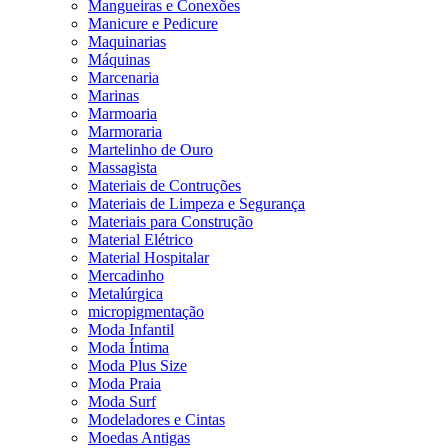
Mangueiras e Conexões
Manicure e Pedicure
Maquinarias
Máquinas
Marcenaria
Marinas
Marmoaria
Marmoraria
Martelinho de Ouro
Massagista
Materiais de Contruções
Materiais de Limpeza e Segurança
Materiais para Construção
Material Elétrico
Material Hospitalar
Mercadinho
Metalúrgica
micropigmentação
Moda Infantil
Moda Íntima
Moda Plus Size
Moda Praia
Moda Surf
Modeladores e Cintas
Moedas Antigas