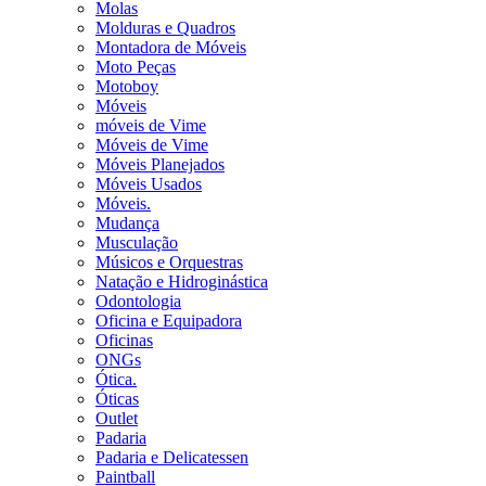
Molas
Molduras e Quadros
Montadora de Móveis
Moto Peças
Motoboy
Móveis
móveis de Vime
Móveis de Vime
Móveis Planejados
Móveis Usados
Móveis.
Mudança
Musculação
Músicos e Orquestras
Natação e Hidroginástica
Odontologia
Oficina e Equipadora
Oficinas
ONGs
Ótica.
Óticas
Outlet
Padaria
Padaria e Delicatessen
Paintball