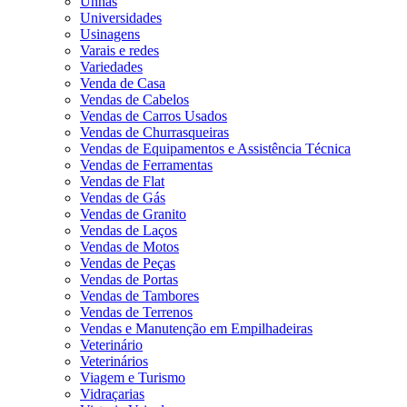
Unhas
Universidades
Usinagens
Varais e redes
Variedades
Venda de Casa
Vendas de Cabelos
Vendas de Carros Usados
Vendas de Churrasqueiras
Vendas de Equipamentos e Assistência Técnica
Vendas de Ferramentas
Vendas de Flat
Vendas de Gás
Vendas de Granito
Vendas de Laços
Vendas de Motos
Vendas de Peças
Vendas de Portas
Vendas de Tambores
Vendas de Terrenos
Vendas e Manutenção em Empilhadeiras
Veterinário
Veterinários
Viagem e Turismo
Vidraçarias