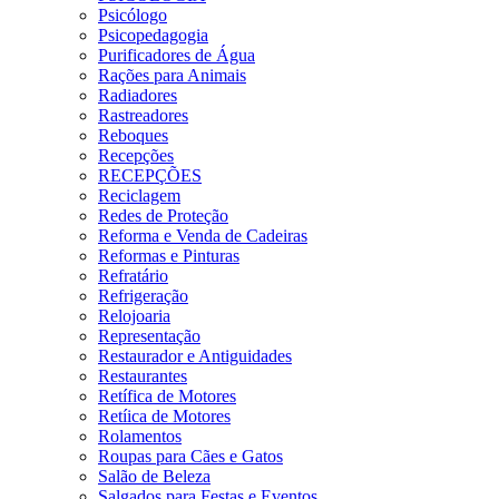
Psicólogo
Psicopedagogia
Purificadores de Água
Rações para Animais
Radiadores
Rastreadores
Reboques
Recepções
RECEPÇÕES
Reciclagem
Redes de Proteção
Reforma e Venda de Cadeiras
Reformas e Pinturas
Refratário
Refrigeração
Relojoaria
Representação
Restaurador e Antiguidades
Restaurantes
Retífica de Motores
Retíica de Motores
Rolamentos
Roupas para Cães e Gatos
Salão de Beleza
Salgados para Festas e Eventos