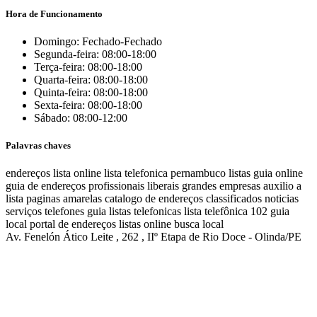
Hora de Funcionamento
Domingo: Fechado-Fechado
Segunda-feira: 08:00-18:00
Terça-feira: 08:00-18:00
Quarta-feira: 08:00-18:00
Quinta-feira: 08:00-18:00
Sexta-feira: 08:00-18:00
Sábado: 08:00-12:00
Palavras chaves
endereços
lista online
lista telefonica
pernambuco listas
guia online
guia de endereços
profissionais liberais
grandes empresas
auxilio a
lista
paginas amarelas
catalogo de endereços
classificados
noticias
serviços
telefones
guia
listas telefonicas
lista telefônica
102
guia
local
portal de endereços
listas online
busca local
Av. Fenelón Ático Leite , 262 , IIº Etapa de Rio Doce - Olinda/PE