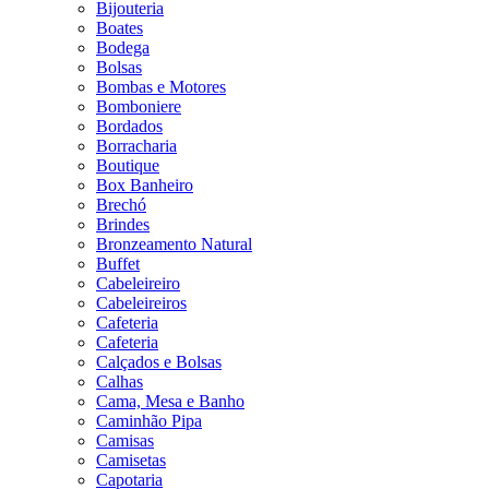
Bijouteria
Boates
Bodega
Bolsas
Bombas e Motores
Bomboniere
Bordados
Borracharia
Boutique
Box Banheiro
Brechó
Brindes
Bronzeamento Natural
Buffet
Cabeleireiro
Cabeleireiros
Cafeteria
Cafeteria
Calçados e Bolsas
Calhas
Cama, Mesa e Banho
Caminhão Pipa
Camisas
Camisetas
Capotaria