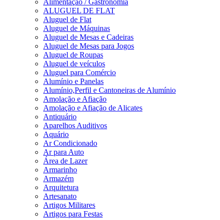
Alimentação / Gastronomia
ALUGUEL DE FLAT
Aluguel de Flat
Aluguel de Máquinas
Aluguel de Mesas e Cadeiras
Aluguel de Mesas para Jogos
Aluguel de Roupas
Aluguel de veículos
Aluguel para Comércio
Alumínio e Panelas
Alumínio,Perfil e Cantoneiras de Alumínio
Amolação e Afiação
Amolação e Afiação de Alicates
Antiquário
Aparelhos Auditivos
Aquário
Ar Condicionado
Ar para Auto
Área de Lazer
Armarinho
Armazém
Arquitetura
Artesanato
Artigos Militares
Artigos para Festas