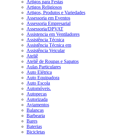
Artigos para Festas
Artigos Religiosos
Artigos, Produtos e Variedades
Assessoria em Eventos
Assessoria Empresarial
Assessoria/DPVAT
Assistencia em Ventiladores
Assistência Técnica
Assistência Técnica em
Assistência Veicular
Ateliê
Ateliê de Roupas e Sapatos
Aulas Particulares
Auto Elétrica
Auto Equipadora
Auto Escola
Automóveis.
Autopeças
Autorizada
Aviamentos
Balanças
Barbearia
Bares
Baterias
Bicicletas