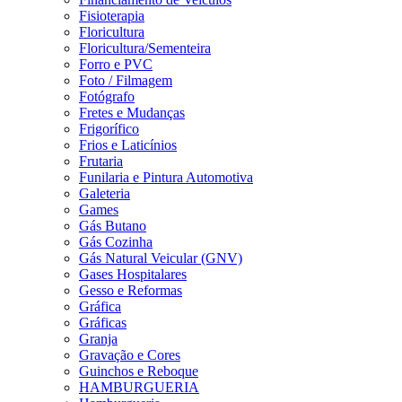
Fisioterapia
Floricultura
Floricultura/Sementeira
Forro e PVC
Foto / Filmagem
Fotógrafo
Fretes e Mudanças
Frigorífico
Frios e Laticínios
Frutaria
Funilaria e Pintura Automotiva
Galeteria
Games
Gás Butano
Gás Cozinha
Gás Natural Veicular (GNV)
Gases Hospitalares
Gesso e Reformas
Gráfica
Gráficas
Granja
Gravação e Cores
Guinchos e Reboque
HAMBURGUERIA