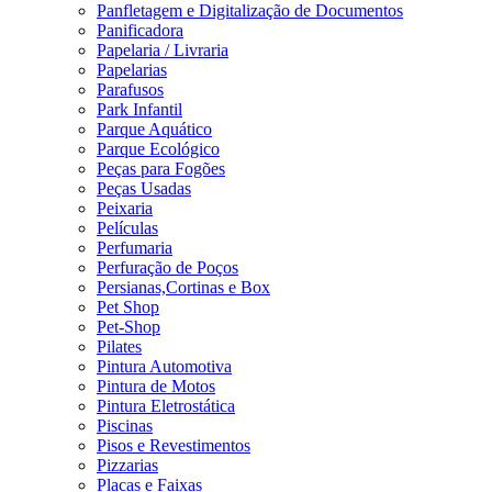
Panfletagem e Digitalização de Documentos
Panificadora
Papelaria / Livraria
Papelarias
Parafusos
Park Infantil
Parque Aquático
Parque Ecológico
Peças para Fogões
Peças Usadas
Peixaria
Películas
Perfumaria
Perfuração de Poços
Persianas,Cortinas e Box
Pet Shop
Pet-Shop
Pilates
Pintura Automotiva
Pintura de Motos
Pintura Eletrostática
Piscinas
Pisos e Revestimentos
Pizzarias
Placas e Faixas