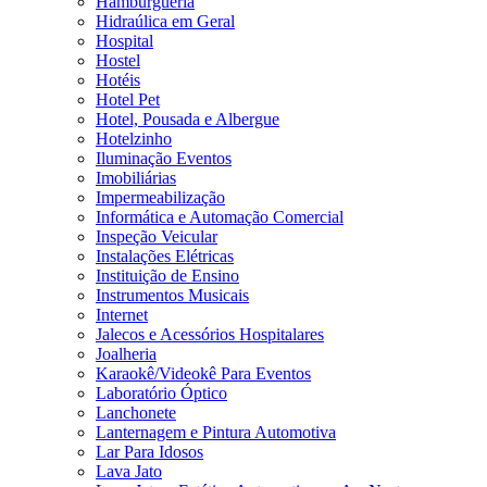
Hamburgueria
Hidraúlica em Geral
Hospital
Hostel
Hotéis
Hotel Pet
Hotel, Pousada e Albergue
Hotelzinho
Iluminação Eventos
Imobiliárias
Impermeabilização
Informática e Automação Comercial
Inspeção Veicular
Instalações Elétricas
Instituição de Ensino
Instrumentos Musicais
Internet
Jalecos e Acessórios Hospitalares
Joalheria
Karaokê/Videokê Para Eventos
Laboratório Óptico
Lanchonete
Lanternagem e Pintura Automotiva
Lar Para Idosos
Lava Jato