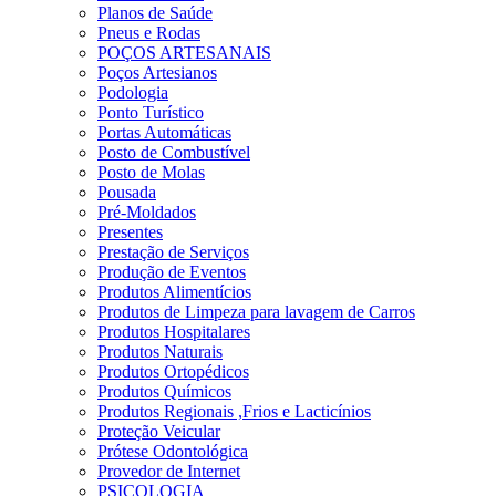
Planos de Saúde
Pneus e Rodas
POÇOS ARTESANAIS
Poços Artesianos
Podologia
Ponto Turístico
Portas Automáticas
Posto de Combustível
Posto de Molas
Pousada
Pré-Moldados
Presentes
Prestação de Serviços
Produção de Eventos
Produtos Alimentícios
Produtos de Limpeza para lavagem de Carros
Produtos Hospitalares
Produtos Naturais
Produtos Ortopédicos
Produtos Químicos
Produtos Regionais ,Frios e Lacticínios
Proteção Veicular
Prótese Odontológica
Provedor de Internet
PSICOLOGIA