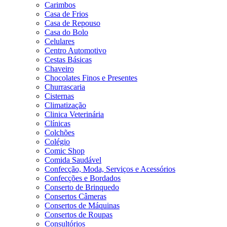
Carimbos
Casa de Frios
Casa de Repouso
Casa do Bolo
Celulares
Centro Automotivo
Cestas Básicas
Chaveiro
Chocolates Finos e Presentes
Churrascaria
Cisternas
Climatização
Clinica Veterinária
Clínicas
Colchões
Colégio
Comic Shop
Comida Saudável
Confecção, Moda, Serviços e Acessórios
Confecções e Bordados
Conserto de Brinquedo
Consertos Câmeras
Consertos de Máquinas
Consertos de Roupas
Consultórios