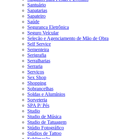
Santuário
Sapatarias
Sapateiro
Saúde
Segurança Eletrônica
Seguro Veícular
Seleção e Agenciamento de Mão de Obra
Self Service
Sementeira
Serigrafia
Serralharias
Serraria
Serviços
Sex Shop
Shopping
Sobrancelhas
Soldas e Alumínios
Sorveteria
SPA P/ Pés
Studio
Studio de Música
Studio de Tatuagem
Stúdio Fotográfico
Stúdios de Tattoo
Sublimação