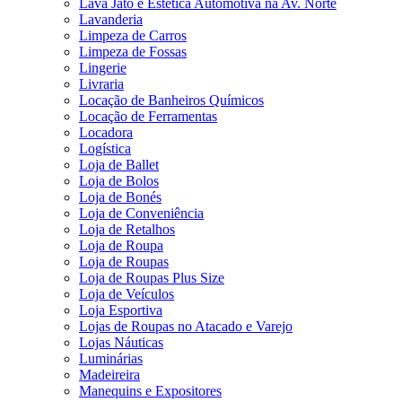
Lava Jato e Estética Automotiva na Av. Norte
Lavanderia
Limpeza de Carros
Limpeza de Fossas
Lingerie
Livraria
Locação de Banheiros Químicos
Locação de Ferramentas
Locadora
Logística
Loja de Ballet
Loja de Bolos
Loja de Bonés
Loja de Conveniência
Loja de Retalhos
Loja de Roupa
Loja de Roupas
Loja de Roupas Plus Size
Loja de Veículos
Loja Esportiva
Lojas de Roupas no Atacado e Varejo
Lojas Náuticas
Luminárias
Madeireira
Manequins e Expositores