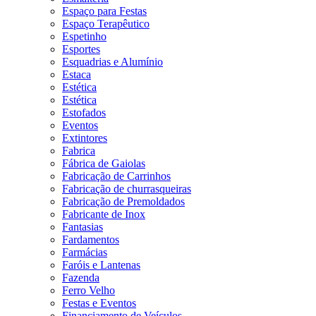
Espaço para Festas
Espaço Terapêutico
Espetinho
Esportes
Esquadrias e Alumínio
Estaca
Estética
Estética
Estofados
Eventos
Extintores
Fabrica
Fábrica de Gaiolas
Fabricação de Carrinhos
Fabricação de churrasqueiras
Fabricação de Premoldados
Fabricante de Inox
Fantasias
Fardamentos
Farmácias
Faróis e Lantenas
Fazenda
Ferro Velho
Festas e Eventos
Financiamento de Veículos