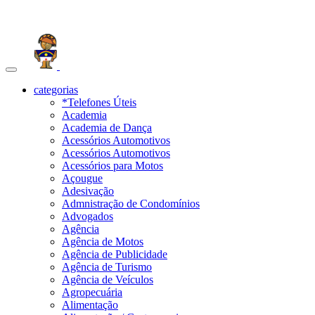
Toggle
navigation
categorias
*Telefones Úteis
Academia
Academia de Dança
Acessórios Automotivos
Acessórios Automotivos
Acessórios para Motos
Açougue
Adesivação
Admnistração de Condomínios
Advogados
Agência
Agência de Motos
Agência de Publicidade
Agência de Turismo
Agência de Veículos
Agropecuária
Alimentação