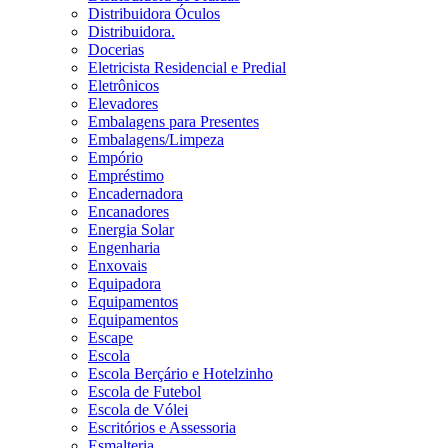
Distribuidora Óculos
Distribuidora.
Docerias
Eletricista Residencial e Predial
Eletrônicos
Elevadores
Embalagens para Presentes
Embalagens/Limpeza
Empório
Empréstimo
Encadernadora
Encanadores
Energia Solar
Engenharia
Enxovais
Equipadora
Equipamentos
Equipamentos
Escape
Escola
Escola Berçário e Hotelzinho
Escola de Futebol
Escola de Vólei
Escritórios e Assessoria
Esmalteria