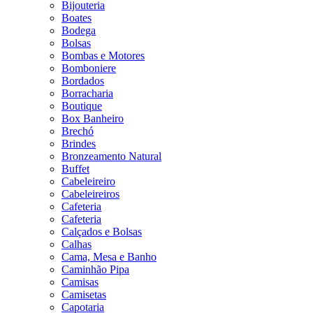
Bijouteria
Boates
Bodega
Bolsas
Bombas e Motores
Bomboniere
Bordados
Borracharia
Boutique
Box Banheiro
Brechó
Brindes
Bronzeamento Natural
Buffet
Cabeleireiro
Cabeleireiros
Cafeteria
Cafeteria
Calçados e Bolsas
Calhas
Cama, Mesa e Banho
Caminhão Pipa
Camisas
Camisetas
Capotaria