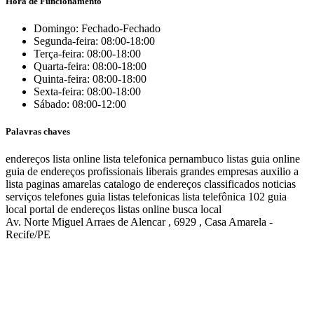
Hora de Funcionamento
Domingo: Fechado-Fechado
Segunda-feira: 08:00-18:00
Terça-feira: 08:00-18:00
Quarta-feira: 08:00-18:00
Quinta-feira: 08:00-18:00
Sexta-feira: 08:00-18:00
Sábado: 08:00-12:00
Palavras chaves
endereços
lista online
lista telefonica
pernambuco listas
guia online
guia de endereços
profissionais liberais
grandes empresas
auxilio a
lista
paginas amarelas
catalogo de endereços
classificados
noticias
serviços
telefones
guia
listas telefonicas
lista telefônica
102
guia
local
portal de endereços
listas online
busca local
Av. Norte Miguel Arraes de Alencar , 6929 , Casa Amarela -
Recife/PE