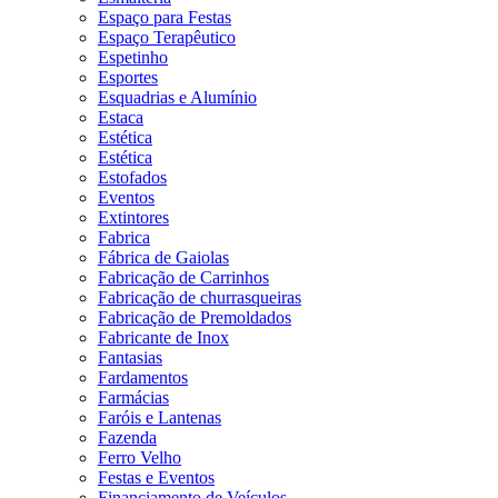
Espaço para Festas
Espaço Terapêutico
Espetinho
Esportes
Esquadrias e Alumínio
Estaca
Estética
Estética
Estofados
Eventos
Extintores
Fabrica
Fábrica de Gaiolas
Fabricação de Carrinhos
Fabricação de churrasqueiras
Fabricação de Premoldados
Fabricante de Inox
Fantasias
Fardamentos
Farmácias
Faróis e Lantenas
Fazenda
Ferro Velho
Festas e Eventos
Financiamento de Veículos