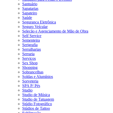
Santuário
Sapatarias
Sapateiro
Saúde
Segurança Eletrônica
Seguro Veícular
Seleção e Agenciamento de Mão de Obra
Self Service
Sementeira
Serigrafia
Serralharias
Serraria
Serviços
Sex Shop
Shopping
Sobrancelhas
Soldas e Alumínios
Sorveteria
SPA P/ Pés
Studio
Studio de Música
Studio de Tatuagem
Stúdio Fotográfico
Stúdios de Tattoo
Sublimação