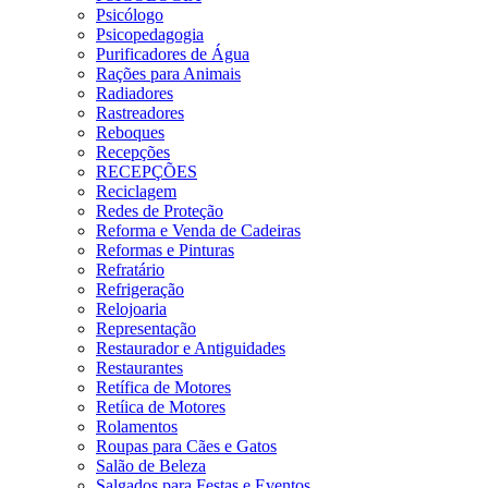
Psicólogo
Psicopedagogia
Purificadores de Água
Rações para Animais
Radiadores
Rastreadores
Reboques
Recepções
RECEPÇÕES
Reciclagem
Redes de Proteção
Reforma e Venda de Cadeiras
Reformas e Pinturas
Refratário
Refrigeração
Relojoaria
Representação
Restaurador e Antiguidades
Restaurantes
Retífica de Motores
Retíica de Motores
Rolamentos
Roupas para Cães e Gatos
Salão de Beleza
Salgados para Festas e Eventos