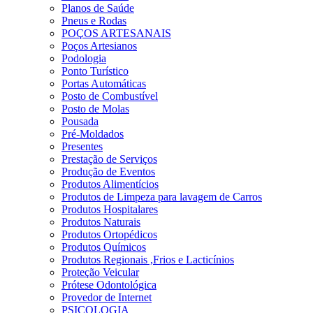
Planos de Saúde
Pneus e Rodas
POÇOS ARTESANAIS
Poços Artesianos
Podologia
Ponto Turístico
Portas Automáticas
Posto de Combustível
Posto de Molas
Pousada
Pré-Moldados
Presentes
Prestação de Serviços
Produção de Eventos
Produtos Alimentícios
Produtos de Limpeza para lavagem de Carros
Produtos Hospitalares
Produtos Naturais
Produtos Ortopédicos
Produtos Químicos
Produtos Regionais ,Frios e Lacticínios
Proteção Veicular
Prótese Odontológica
Provedor de Internet
PSICOLOGIA