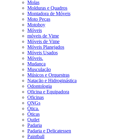
Molas
Molduras e Quadros
Montadora de Móveis
Moto Peças
Motoboy
Móveis
móveis de Vime
Móveis de Vime
Móveis Planejados
Móveis Usados
Móveis.
Mudança
Musculação
Músicos e Orquestras
Natação e Hidroginástica
Odontologia
Oficina e Equipadora
Oficinas
ONGs
Ótica.
Óticas
Outlet
Padaria
Padaria e Delicatessen
Paintball