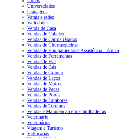
Unhas
Universidades
Usinagens
Varais e redes
Variedades
Venda de Casa
Vendas de Cabelos
Vendas de Carros Usados
Vendas de Churrasqueiras
Vendas de Equipamentos e Assistência Técnica
Vendas de Ferramentas
Vendas de Flat
Vendas de Gás
Vendas de Granito
Vendas de Laços
Vendas de Motos
Vendas de Peças
Vendas de Portas
Vendas de Tambores
Vendas de Terrenos
Vendas e Manutenção em Empilhadeiras
Veterinário
Veterinários
Viagem e Turismo
Vidraçarias