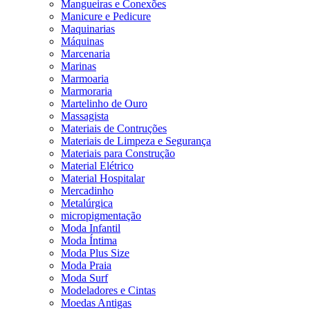
Mangueiras e Conexões
Manicure e Pedicure
Maquinarias
Máquinas
Marcenaria
Marinas
Marmoaria
Marmoraria
Martelinho de Ouro
Massagista
Materiais de Contruções
Materiais de Limpeza e Segurança
Materiais para Construção
Material Elétrico
Material Hospitalar
Mercadinho
Metalúrgica
micropigmentação
Moda Infantil
Moda Íntima
Moda Plus Size
Moda Praia
Moda Surf
Modeladores e Cintas
Moedas Antigas