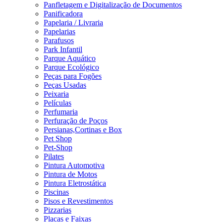
Panfletagem e Digitalização de Documentos
Panificadora
Papelaria / Livraria
Papelarias
Parafusos
Park Infantil
Parque Aquático
Parque Ecológico
Peças para Fogões
Peças Usadas
Peixaria
Películas
Perfumaria
Perfuração de Poços
Persianas,Cortinas e Box
Pet Shop
Pet-Shop
Pilates
Pintura Automotiva
Pintura de Motos
Pintura Eletrostática
Piscinas
Pisos e Revestimentos
Pizzarias
Placas e Faixas