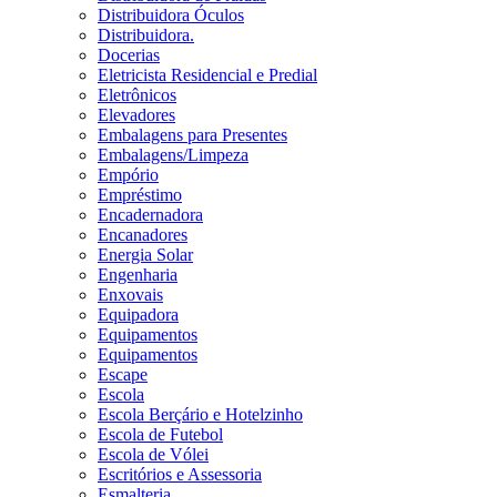
Distribuidora Óculos
Distribuidora.
Docerias
Eletricista Residencial e Predial
Eletrônicos
Elevadores
Embalagens para Presentes
Embalagens/Limpeza
Empório
Empréstimo
Encadernadora
Encanadores
Energia Solar
Engenharia
Enxovais
Equipadora
Equipamentos
Equipamentos
Escape
Escola
Escola Berçário e Hotelzinho
Escola de Futebol
Escola de Vólei
Escritórios e Assessoria
Esmalteria