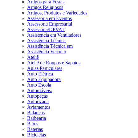
Artigos para Festas
Artigos Religiosos
Artigos, Produtos e Variedades
Assessoria em Eventos
Assessoria Empresarial
Assessoria/DPVAT
Assistencia em Ventiladores
Assistência Técnica
Assistência Técnica em
Assistência Veicular
Ateliê
Ateliê de Roupas e Sapatos
Aulas Particulares
Auto Elétrica
Auto Equipadora
Auto Escola
Automóveis.
Autopeças
Autorizada
Aviamentos
Balanças
Barbearia
Bares
Baterias
Bicicletas