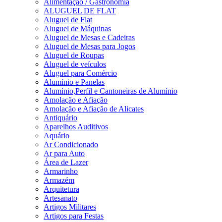
Alimentação / Gastronomia
ALUGUEL DE FLAT
Aluguel de Flat
Aluguel de Máquinas
Aluguel de Mesas e Cadeiras
Aluguel de Mesas para Jogos
Aluguel de Roupas
Aluguel de veículos
Aluguel para Comércio
Alumínio e Panelas
Alumínio,Perfil e Cantoneiras de Alumínio
Amolação e Afiação
Amolação e Afiação de Alicates
Antiquário
Aparelhos Auditivos
Aquário
Ar Condicionado
Ar para Auto
Área de Lazer
Armarinho
Armazém
Arquitetura
Artesanato
Artigos Militares
Artigos para Festas