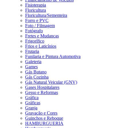
Fisioterapia
Floricultura
Floricultura/Sementeira
Forro e PVC
Foto / Filmagem
Fotógrafo
Fretes e Mudanças
Frigorífico
Frios e Laticínios
Frutaria
Funilaria e Pintura Automotiva
Galeteria
Games
Gás Butano
Gás Cozinha
Gás Natural Veicular (GNV)
Gases Hospitalares
Gesso e Reformas
Gráfica
Gráficas
Granja
Gravação e Cores
Guinchos e Reboque
HAMBURGUERIA