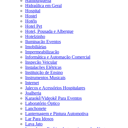
Hamburgueria
Hidraúlica em Geral
Hospital
Hostel
Hotéis
Hotel Pet
Hotel, Pousada e Albergue
Hotelzinho
Iluminação Eventos
Imobiliárias
Impermeabilização
Informática e Automação Comercial
Inspeção Veicular
Instalações Elétricas
Instituição de Ensino
Instrumentos Musicais
Internet
Jalecos e Acessórios Hospitalares
Joalheria
Karaokê/Videokê Para Eventos
Laboratório Óptico
Lanchonete
Lanternagem e Pintura Automotiva
Lar Para Idosos
Lava Jato