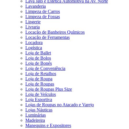
Lava Jato e Estética Automotiva na Av. Norte
Lavanderia
Limpeza de Carros
Limpeza de Fossas
Lingerie
Livraria
Locação de Banheiros Químicos
Locação de Ferramentas
Locadora
Logística
Loja de Ballet
Loja de Bolos
Loja de Bonés
Loja de Conveniência
Loja de Retalhos
Loja de Roupa
Loja de Roupas
Loja de Roupas Plus Size
Loja de Veículos
Loja Esportiva
Lojas de Roupas no Atacado e Varejo
Lojas Náuticas
Luminárias
Madeireira
Manequins e Expositores