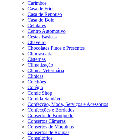
Carimbos
Casa de Frios
Casa de Repouso
Casa do Bolo
Celulares
Centro Automotivo
Cestas Básicas
Chaveiro
Chocolates Finos e Presentes
Churrascaria
Cisternas
Climatização
Clinica Veterinária
Clínicas
Colchões
Colégio
Comic Shop
Comida Saudável
Confecção, Moda, Serviços e Acessórios
Confecções e Bordados
Conserto de Brinquedo
Consertos Câmeras
Consertos de Máquinas
Consertos de Roupas
Consultórios