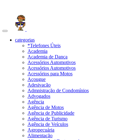
Toggle
navigation
categorias
*Telefones Úteis
Academia
Academia de Dança
Acessórios Automotivos
Acessórios Automotivos
Acessórios para Motos
Açougue
Adesivação
Admnistração de Condomínios
Advogados
Agência
Agência de Motos
Agência de Publicidade
Agência de Turismo
Agência de Veículos
Agropecuária
Alimentação