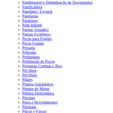
Panfletagem e Digitalização de Documentos
Panificadora
Papelaria / Livraria
Papelarias
Parafusos
Park Infantil
Parque Aquático
Parque Ecológico
Peças para Fogões
Peças Usadas
Peixaria
Películas
Perfumaria
Perfuração de Poços
Persianas,Cortinas e Box
Pet Shop
Pet-Shop
Pilates
Pintura Automotiva
Pintura de Motos
Pintura Eletrostática
Piscinas
Pisos e Revestimentos
Pizzarias
Placas e Faixas