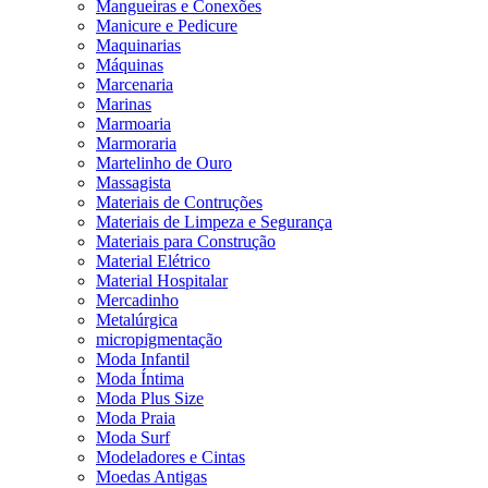
Mangueiras e Conexões
Manicure e Pedicure
Maquinarias
Máquinas
Marcenaria
Marinas
Marmoaria
Marmoraria
Martelinho de Ouro
Massagista
Materiais de Contruções
Materiais de Limpeza e Segurança
Materiais para Construção
Material Elétrico
Material Hospitalar
Mercadinho
Metalúrgica
micropigmentação
Moda Infantil
Moda Íntima
Moda Plus Size
Moda Praia
Moda Surf
Modeladores e Cintas
Moedas Antigas