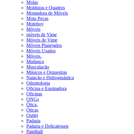
Molas
Molduras e Quadros
Montadora de Móveis
Moto Peças
Motoboy
Móveis
móveis de Vime
Móveis de Vime
Móveis Planejados
Móveis Usados
Móveis.
Mudança
Musculação
Músicos e Orquestras
Natação e Hidroginástica
Odontologia
Oficina e Equipadora
Oficinas
ONGs
Ótica.
Óticas
Outlet
Padaria
Padaria e Delicatessen
Paintball