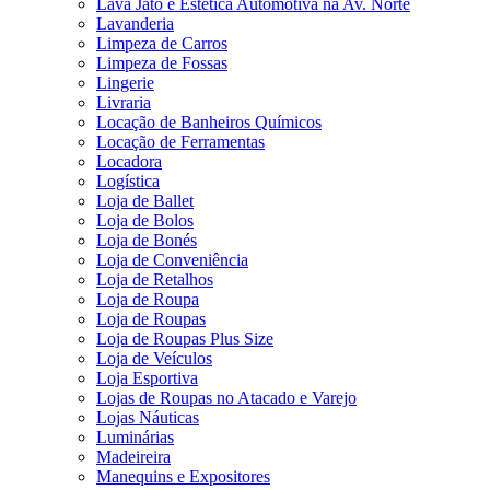
Lava Jato e Estética Automotiva na Av. Norte
Lavanderia
Limpeza de Carros
Limpeza de Fossas
Lingerie
Livraria
Locação de Banheiros Químicos
Locação de Ferramentas
Locadora
Logística
Loja de Ballet
Loja de Bolos
Loja de Bonés
Loja de Conveniência
Loja de Retalhos
Loja de Roupa
Loja de Roupas
Loja de Roupas Plus Size
Loja de Veículos
Loja Esportiva
Lojas de Roupas no Atacado e Varejo
Lojas Náuticas
Luminárias
Madeireira
Manequins e Expositores