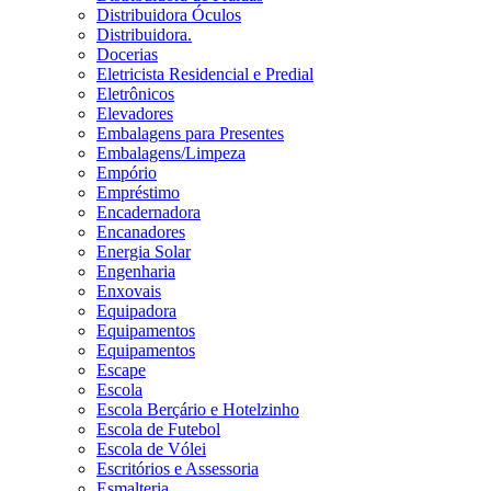
Distribuidora Óculos
Distribuidora.
Docerias
Eletricista Residencial e Predial
Eletrônicos
Elevadores
Embalagens para Presentes
Embalagens/Limpeza
Empório
Empréstimo
Encadernadora
Encanadores
Energia Solar
Engenharia
Enxovais
Equipadora
Equipamentos
Equipamentos
Escape
Escola
Escola Berçário e Hotelzinho
Escola de Futebol
Escola de Vólei
Escritórios e Assessoria
Esmalteria