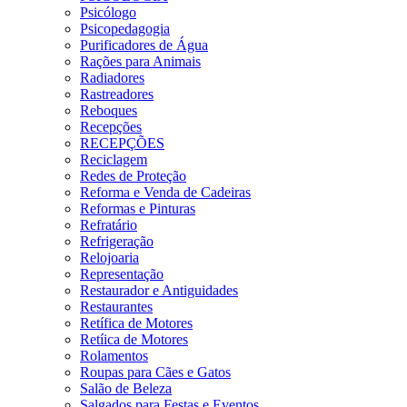
Psicólogo
Psicopedagogia
Purificadores de Água
Rações para Animais
Radiadores
Rastreadores
Reboques
Recepções
RECEPÇÕES
Reciclagem
Redes de Proteção
Reforma e Venda de Cadeiras
Reformas e Pinturas
Refratário
Refrigeração
Relojoaria
Representação
Restaurador e Antiguidades
Restaurantes
Retífica de Motores
Retíica de Motores
Rolamentos
Roupas para Cães e Gatos
Salão de Beleza
Salgados para Festas e Eventos