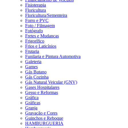
Fisioterapia
Floricultura
Floricultura/Sementeira
Forro e PVC
Foto / Filmagem
Fotógrafo
Fretes e Mudanças
Frigorífico
Frios e Laticínios
Frutaria
Funilaria e Pintura Automotiva
Galeteria
Games
Gás Butano
Gás Cozinha
Gás Natural Veicular (GNV)
Gases Hospitalares
Gesso e Reformas
Gráfica
Gráficas
Granja
Gravação e Cores
Guinchos e Reboque
HAMBURGUERIA