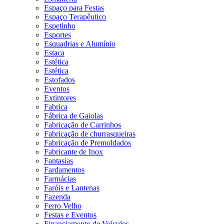
Espaço para Festas
Espaço Terapêutico
Espetinho
Esportes
Esquadrias e Alumínio
Estaca
Estética
Estética
Estofados
Eventos
Extintores
Fabrica
Fábrica de Gaiolas
Fabricação de Carrinhos
Fabricação de churrasqueiras
Fabricação de Premoldados
Fabricante de Inox
Fantasias
Fardamentos
Farmácias
Faróis e Lantenas
Fazenda
Ferro Velho
Festas e Eventos
Financiamento de Veículos