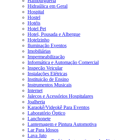
Hamburgueria
Hidraúlica em Geral
Hospital
Hostel
Hotéis
Hotel Pet
Hotel, Pousada e Albergue
Hotelzinho
Iluminação Eventos
Imobiliárias
Impermeabilização
Informática e Automação Comercial
Inspeção Veicular
Instalações Elétricas
Instituição de Ensino
Instrumentos Musicais
Internet
Jalecos e Acessórios Hospitalares
Joalheria
Karaokê/Videokê Para Eventos
Laboratório Óptico
Lanchonete
Lanternagem e Pintura Automotiva
Lar Para Idosos
Lava Jato