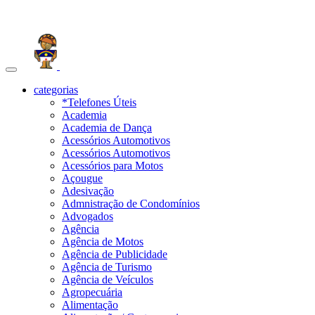
Toggle
navigation
categorias
*Telefones Úteis
Academia
Academia de Dança
Acessórios Automotivos
Acessórios Automotivos
Acessórios para Motos
Açougue
Adesivação
Admnistração de Condomínios
Advogados
Agência
Agência de Motos
Agência de Publicidade
Agência de Turismo
Agência de Veículos
Agropecuária
Alimentação