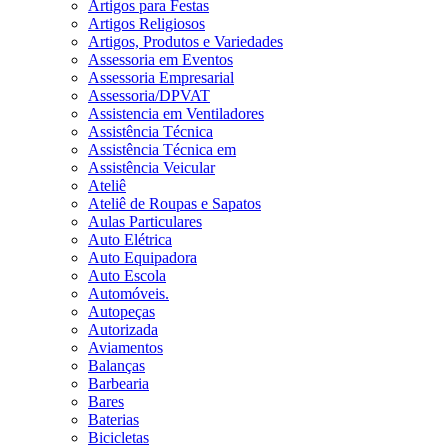
Artigos para Festas
Artigos Religiosos
Artigos, Produtos e Variedades
Assessoria em Eventos
Assessoria Empresarial
Assessoria/DPVAT
Assistencia em Ventiladores
Assistência Técnica
Assistência Técnica em
Assistência Veicular
Ateliê
Ateliê de Roupas e Sapatos
Aulas Particulares
Auto Elétrica
Auto Equipadora
Auto Escola
Automóveis.
Autopeças
Autorizada
Aviamentos
Balanças
Barbearia
Bares
Baterias
Bicicletas