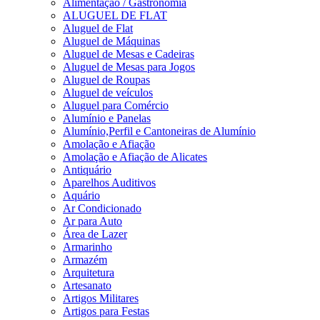
Alimentação / Gastronomia
ALUGUEL DE FLAT
Aluguel de Flat
Aluguel de Máquinas
Aluguel de Mesas e Cadeiras
Aluguel de Mesas para Jogos
Aluguel de Roupas
Aluguel de veículos
Aluguel para Comércio
Alumínio e Panelas
Alumínio,Perfil e Cantoneiras de Alumínio
Amolação e Afiação
Amolação e Afiação de Alicates
Antiquário
Aparelhos Auditivos
Aquário
Ar Condicionado
Ar para Auto
Área de Lazer
Armarinho
Armazém
Arquitetura
Artesanato
Artigos Militares
Artigos para Festas