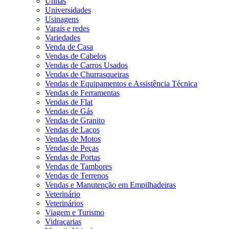
Unhas
Universidades
Usinagens
Varais e redes
Variedades
Venda de Casa
Vendas de Cabelos
Vendas de Carros Usados
Vendas de Churrasqueiras
Vendas de Equipamentos e Assistência Técnica
Vendas de Ferramentas
Vendas de Flat
Vendas de Gás
Vendas de Granito
Vendas de Laços
Vendas de Motos
Vendas de Peças
Vendas de Portas
Vendas de Tambores
Vendas de Terrenos
Vendas e Manutenção em Empilhadeiras
Veterinário
Veterinários
Viagem e Turismo
Vidraçarias