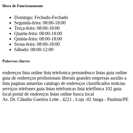
Hora de Funcionamento
Domingo: Fechado-Fechado
Segunda-feira: 08:00-18:00
Terça-feira: 08:00-18:00
Quarta-feira: 08:00-18:00
Quinta-feira: 08:00-18:00
Sexta-feira: 08:00-18:00
Sábado: 08:00-12:00
Palavras chaves
endereços
lista online
lista telefonica
pernambuco listas
guia online
guia de endereços
profissionais liberais
grandes empresas
auxilio a
lista
paginas amarelas
catalogo de endereços
classificados
noticias
serviços
telefones
guia
listas telefonicas
lista telefônica
102
guia
local
portal de endereços
listas online
busca local
Av. Dr. Cláudio Gueiros Leite , 4221 , Loja -02 Janga - Paulista/PE