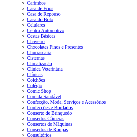
Carimbos
Casa de Frios
Casa de Repouso
Casa do Bolo
Celulares
Centro Automotivo
Cestas Básicas
Chaveiro
Chocolates Finos e Presentes
Churrascaria
Cisternas
Climatização
Clinica Veterinária
Clínicas
Colchões
Colégio
Comic Shop
Comida Saudável
Confecção, Moda, Serviços e Acessórios
Confecções e Bordados
Conserto de Brinquedo
Consertos Câmeras
Consertos de Máquinas
Consertos de Roupas
Consultórios