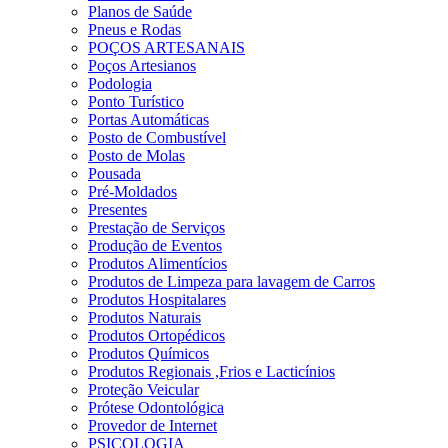
Planos de Saúde
Pneus e Rodas
POÇOS ARTESANAIS
Poços Artesianos
Podologia
Ponto Turístico
Portas Automáticas
Posto de Combustível
Posto de Molas
Pousada
Pré-Moldados
Presentes
Prestação de Serviços
Produção de Eventos
Produtos Alimentícios
Produtos de Limpeza para lavagem de Carros
Produtos Hospitalares
Produtos Naturais
Produtos Ortopédicos
Produtos Químicos
Produtos Regionais ,Frios e Lacticínios
Proteção Veicular
Prótese Odontológica
Provedor de Internet
PSICOLOGIA