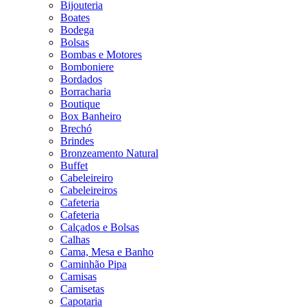
Bijouteria
Boates
Bodega
Bolsas
Bombas e Motores
Bomboniere
Bordados
Borracharia
Boutique
Box Banheiro
Brechó
Brindes
Bronzeamento Natural
Buffet
Cabeleireiro
Cabeleireiros
Cafeteria
Cafeteria
Calçados e Bolsas
Calhas
Cama, Mesa e Banho
Caminhão Pipa
Camisas
Camisetas
Capotaria