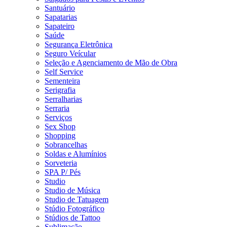
Santuário
Sapatarias
Sapateiro
Saúde
Segurança Eletrônica
Seguro Veícular
Seleção e Agenciamento de Mão de Obra
Self Service
Sementeira
Serigrafia
Serralharias
Serraria
Serviços
Sex Shop
Shopping
Sobrancelhas
Soldas e Alumínios
Sorveteria
SPA P/ Pés
Studio
Studio de Música
Studio de Tatuagem
Stúdio Fotográfico
Stúdios de Tattoo
Sublimação