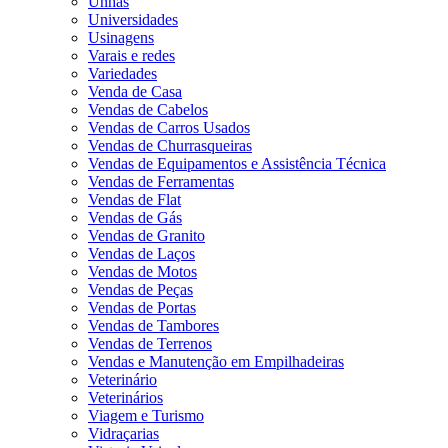
Unhas
Universidades
Usinagens
Varais e redes
Variedades
Venda de Casa
Vendas de Cabelos
Vendas de Carros Usados
Vendas de Churrasqueiras
Vendas de Equipamentos e Assistência Técnica
Vendas de Ferramentas
Vendas de Flat
Vendas de Gás
Vendas de Granito
Vendas de Laços
Vendas de Motos
Vendas de Peças
Vendas de Portas
Vendas de Tambores
Vendas de Terrenos
Vendas e Manutenção em Empilhadeiras
Veterinário
Veterinários
Viagem e Turismo
Vidraçarias