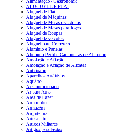
Alimentação / Gastronomia
ALUGUEL DE FLAT
Aluguel de Flat
Aluguel de Máquinas
Aluguel de Mesas e Cadeiras
Aluguel de Mesas para Jogos
Aluguel de Roupas
Aluguel de veículos
Aluguel para Comércio
Alumínio e Panelas
Alumínio,Perfil e Cantoneiras de Alumínio
Amolação e Afiação
Amolação e Afiação de Alicates
Antiquário
Aparelhos Auditivos
Aquário
Ar Condicionado
Ar para Auto
Área de Lazer
Armarinho
Armazém
Arquitetura
Artesanato
Artigos Militares
Artigos para Festas