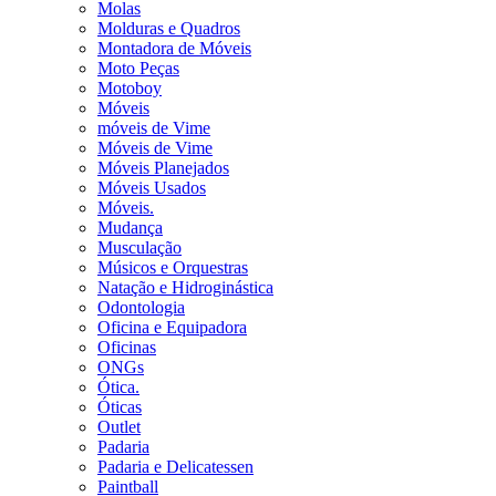
Molas
Molduras e Quadros
Montadora de Móveis
Moto Peças
Motoboy
Móveis
móveis de Vime
Móveis de Vime
Móveis Planejados
Móveis Usados
Móveis.
Mudança
Musculação
Músicos e Orquestras
Natação e Hidroginástica
Odontologia
Oficina e Equipadora
Oficinas
ONGs
Ótica.
Óticas
Outlet
Padaria
Padaria e Delicatessen
Paintball