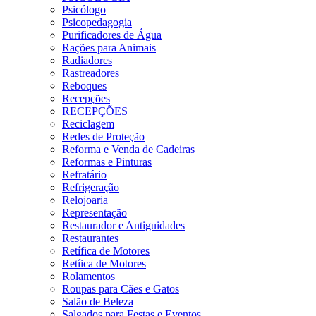
Psicólogo
Psicopedagogia
Purificadores de Água
Rações para Animais
Radiadores
Rastreadores
Reboques
Recepções
RECEPÇÕES
Reciclagem
Redes de Proteção
Reforma e Venda de Cadeiras
Reformas e Pinturas
Refratário
Refrigeração
Relojoaria
Representação
Restaurador e Antiguidades
Restaurantes
Retífica de Motores
Retíica de Motores
Rolamentos
Roupas para Cães e Gatos
Salão de Beleza
Salgados para Festas e Eventos