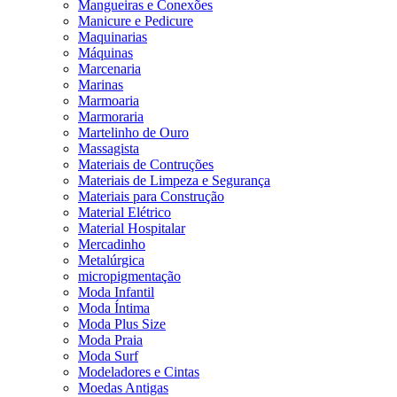
Mangueiras e Conexões
Manicure e Pedicure
Maquinarias
Máquinas
Marcenaria
Marinas
Marmoaria
Marmoraria
Martelinho de Ouro
Massagista
Materiais de Contruções
Materiais de Limpeza e Segurança
Materiais para Construção
Material Elétrico
Material Hospitalar
Mercadinho
Metalúrgica
micropigmentação
Moda Infantil
Moda Íntima
Moda Plus Size
Moda Praia
Moda Surf
Modeladores e Cintas
Moedas Antigas