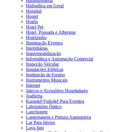
Hamburgueria
Hidraúlica em Geral
Hospital
Hostel
Hotéis
Hotel Pet
Hotel, Pousada e Albergue
Hotelzinho
Iluminação Eventos
Imobiliárias
Impermeabilização
Informática e Automação Comercial
Inspeção Veicular
Instalações Elétricas
Instituição de Ensino
Instrumentos Musicais
Internet
Jalecos e Acessórios Hospitalares
Joalheria
Karaokê/Videokê Para Eventos
Laboratório Óptico
Lanchonete
Lanternagem e Pintura Automotiva
Lar Para Idosos
Lava Jato