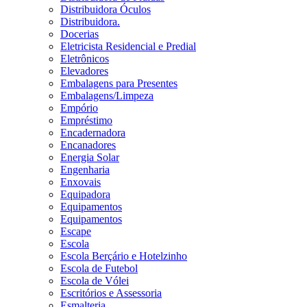
Distribuidora Óculos
Distribuidora.
Docerias
Eletricista Residencial e Predial
Eletrônicos
Elevadores
Embalagens para Presentes
Embalagens/Limpeza
Empório
Empréstimo
Encadernadora
Encanadores
Energia Solar
Engenharia
Enxovais
Equipadora
Equipamentos
Equipamentos
Escape
Escola
Escola Berçário e Hotelzinho
Escola de Futebol
Escola de Vólei
Escritórios e Assessoria
Esmalteria