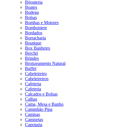
Bijouteria
Boates
Bodega
Bolsas
Bombas e Motores
Bomboniere
Bordados
Borracharia
Boutique
Box Banheiro
Brechó
Brindes
Bronzeamento Natural
Buffet
Cabeleireiro
Cabeleireiros
Cafeteria
Cafeteria
Calçados e Bolsas
Calhas
Cama, Mesa e Banho
Caminhão Pipa
Camisas
Camisetas
Capotaria