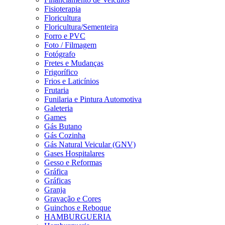
Fisioterapia
Floricultura
Floricultura/Sementeira
Forro e PVC
Foto / Filmagem
Fotógrafo
Fretes e Mudanças
Frigorífico
Frios e Laticínios
Frutaria
Funilaria e Pintura Automotiva
Galeteria
Games
Gás Butano
Gás Cozinha
Gás Natural Veicular (GNV)
Gases Hospitalares
Gesso e Reformas
Gráfica
Gráficas
Granja
Gravação e Cores
Guinchos e Reboque
HAMBURGUERIA