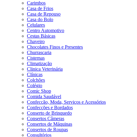
Carimbos
Casa de Frios
Casa de Repouso
Casa do Bolo
Celulares
Centro Automotivo
Cestas Básicas
Chaveiro
Chocolates Finos e Presentes
Churrascaria
Cisternas
Climatização
Clinica Veterinária
Clínicas
Colchões
Colégio
Comic Shop
Comida Saudável
Confecção, Moda, Serviços e Acessórios
Confecções e Bordados
Conserto de Brinquedo
Consertos Câmeras
Consertos de Máquinas
Consertos de Roupas
Consultórios