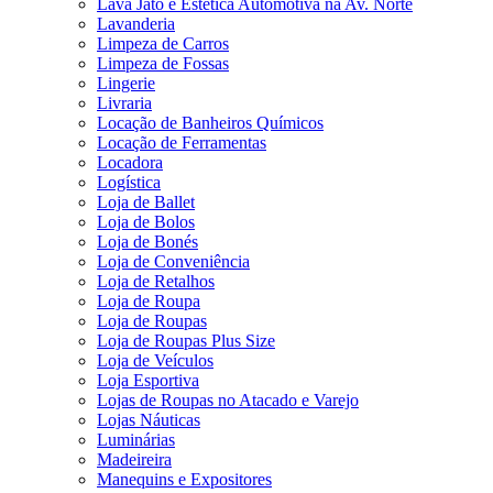
Lava Jato e Estética Automotiva na Av. Norte
Lavanderia
Limpeza de Carros
Limpeza de Fossas
Lingerie
Livraria
Locação de Banheiros Químicos
Locação de Ferramentas
Locadora
Logística
Loja de Ballet
Loja de Bolos
Loja de Bonés
Loja de Conveniência
Loja de Retalhos
Loja de Roupa
Loja de Roupas
Loja de Roupas Plus Size
Loja de Veículos
Loja Esportiva
Lojas de Roupas no Atacado e Varejo
Lojas Náuticas
Luminárias
Madeireira
Manequins e Expositores