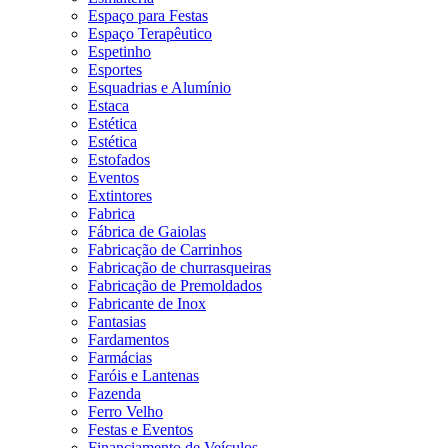
Espaço para Festas
Espaço Terapêutico
Espetinho
Esportes
Esquadrias e Alumínio
Estaca
Estética
Estética
Estofados
Eventos
Extintores
Fabrica
Fábrica de Gaiolas
Fabricação de Carrinhos
Fabricação de churrasqueiras
Fabricação de Premoldados
Fabricante de Inox
Fantasias
Fardamentos
Farmácias
Faróis e Lantenas
Fazenda
Ferro Velho
Festas e Eventos
Financiamento de Veículos