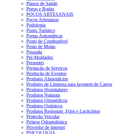
Planos de Saúde
Pneus e Rodas
POÇOS ARTESANAIS
Poços Artesianos
Podologia
Ponto Turístico
Portas Automáticas
Posto de Combustível
Posto de Molas
Pousada
Pré-Moldados
Presentes
Prestação de Serviços
Produção de Eventos
Produtos Alimentícios
Produtos de Limpeza para lavagem de Carros
Produtos Hospitalares
Produtos Naturais
Produtos Ortopédicos
Produtos Químicos
Produtos Regionais ,Frios e Lacticínios
Proteção Veicular
Prótese Odontológica
Provedor de Internet
PSICOLOGIA