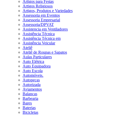
Artigos para Festas
Artigos Religiosos
Artigos, Produtos e Variedades
Assessoria em Eventos
Assessoria Empresarial
Assessoria/DPVAT
Assistencia em Ventiladores
Assistência Técnica
Assistência Técnica em
Assistência Veicular
Ateliê
Ateliê de Roupas e Sapatos
Aulas Particulares
Auto Elétrica
Auto Equipadora
Auto Escola
Automóveis.
Autopeças
Autorizada
Aviamentos
Balanças
Barbearia
Bares
Baterias
Bicicletas