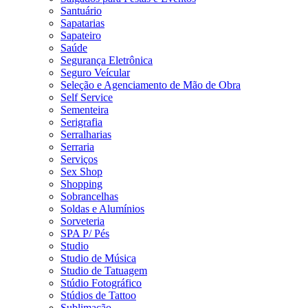
Santuário
Sapatarias
Sapateiro
Saúde
Segurança Eletrônica
Seguro Veícular
Seleção e Agenciamento de Mão de Obra
Self Service
Sementeira
Serigrafia
Serralharias
Serraria
Serviços
Sex Shop
Shopping
Sobrancelhas
Soldas e Alumínios
Sorveteria
SPA P/ Pés
Studio
Studio de Música
Studio de Tatuagem
Stúdio Fotográfico
Stúdios de Tattoo
Sublimação