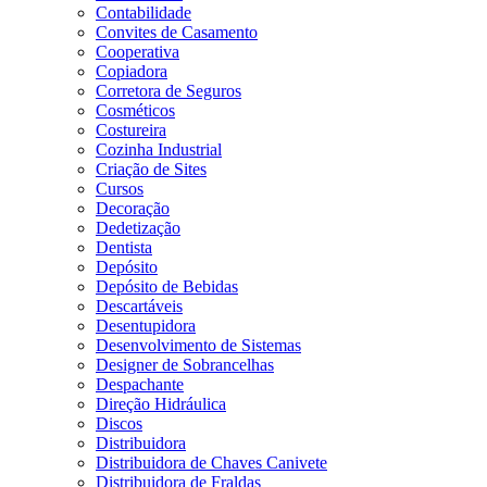
Contabilidade
Convites de Casamento
Cooperativa
Copiadora
Corretora de Seguros
Cosméticos
Costureira
Cozinha Industrial
Criação de Sites
Cursos
Decoração
Dedetização
Dentista
Depósito
Depósito de Bebidas
Descartáveis
Desentupidora
Desenvolvimento de Sistemas
Designer de Sobrancelhas
Despachante
Direção Hidráulica
Discos
Distribuidora
Distribuidora de Chaves Canivete
Distribuidora de Fraldas