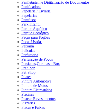
Panfletagem e Digitalização de Documentos
Panificadora
Papelaria / Livraria
Papelarias
Parafusos
Park Infantil
Parque Aquático
Parque Ecológico
Peças para Fogões
Peças Usadas
Peixaria
Películas
Perfumaria
Perfuração de Poços
Persianas,Cortinas e Box
Pet Shop
Pet-Shop
Pilates
Pintura Automotiva
Pintura de Motos
Pintura Eletrostática
Piscinas
Pisos e Revestimentos
Pizzarias
Placas e Faixas