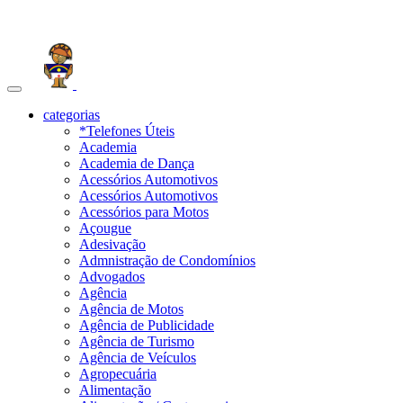
Toggle
navigation
categorias
*Telefones Úteis
Academia
Academia de Dança
Acessórios Automotivos
Acessórios Automotivos
Acessórios para Motos
Açougue
Adesivação
Admnistração de Condomínios
Advogados
Agência
Agência de Motos
Agência de Publicidade
Agência de Turismo
Agência de Veículos
Agropecuária
Alimentação