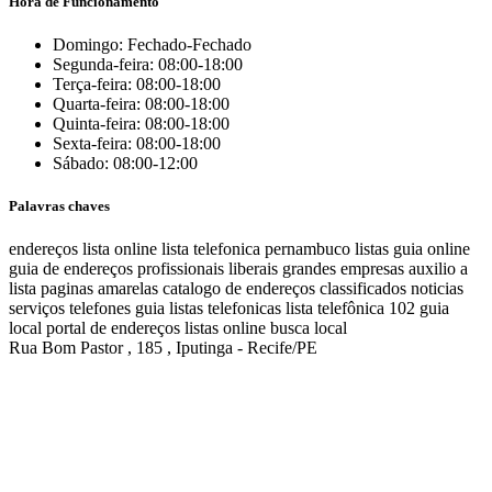
Hora de Funcionamento
Domingo: Fechado-Fechado
Segunda-feira: 08:00-18:00
Terça-feira: 08:00-18:00
Quarta-feira: 08:00-18:00
Quinta-feira: 08:00-18:00
Sexta-feira: 08:00-18:00
Sábado: 08:00-12:00
Palavras chaves
endereços
lista online
lista telefonica
pernambuco listas
guia online
guia de endereços
profissionais liberais
grandes empresas
auxilio a
lista
paginas amarelas
catalogo de endereços
classificados
noticias
serviços
telefones
guia
listas telefonicas
lista telefônica
102
guia
local
portal de endereços
listas online
busca local
Rua Bom Pastor , 185 , Iputinga - Recife/PE