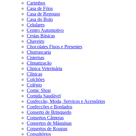
Carimbos
Casa de Frios
Casa de Repouso
Casa do Bolo
Celulares
Centro Automotivo
Cestas Básicas
Chaveiro
Chocolates Finos e Presentes
Churrascaria
Cisternas
Climatização
Clinica Veterinária
Clínicas
Colchões
Colégio
Comic Shop
Comida Saudável
Confecção, Moda, Serviços e Acessórios
Confecções e Bordados
Conserto de Brinquedo
Consertos Câmeras
Consertos de Máquinas
Consertos de Roupas
Consultórios