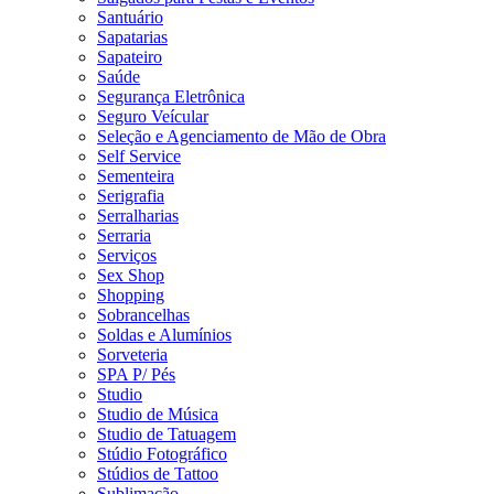
Santuário
Sapatarias
Sapateiro
Saúde
Segurança Eletrônica
Seguro Veícular
Seleção e Agenciamento de Mão de Obra
Self Service
Sementeira
Serigrafia
Serralharias
Serraria
Serviços
Sex Shop
Shopping
Sobrancelhas
Soldas e Alumínios
Sorveteria
SPA P/ Pés
Studio
Studio de Música
Studio de Tatuagem
Stúdio Fotográfico
Stúdios de Tattoo
Sublimação