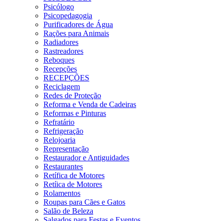
Psicólogo
Psicopedagogia
Purificadores de Água
Rações para Animais
Radiadores
Rastreadores
Reboques
Recepções
RECEPÇÕES
Reciclagem
Redes de Proteção
Reforma e Venda de Cadeiras
Reformas e Pinturas
Refratário
Refrigeração
Relojoaria
Representação
Restaurador e Antiguidades
Restaurantes
Retífica de Motores
Retíica de Motores
Rolamentos
Roupas para Cães e Gatos
Salão de Beleza
Salgados para Festas e Eventos