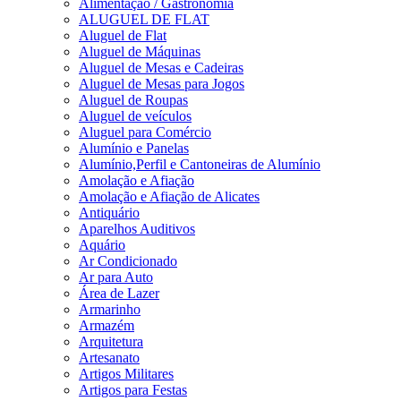
Alimentação / Gastronomia
ALUGUEL DE FLAT
Aluguel de Flat
Aluguel de Máquinas
Aluguel de Mesas e Cadeiras
Aluguel de Mesas para Jogos
Aluguel de Roupas
Aluguel de veículos
Aluguel para Comércio
Alumínio e Panelas
Alumínio,Perfil e Cantoneiras de Alumínio
Amolação e Afiação
Amolação e Afiação de Alicates
Antiquário
Aparelhos Auditivos
Aquário
Ar Condicionado
Ar para Auto
Área de Lazer
Armarinho
Armazém
Arquitetura
Artesanato
Artigos Militares
Artigos para Festas