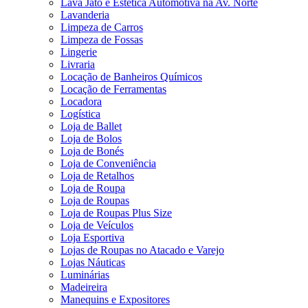
Lava Jato e Estética Automotiva na Av. Norte
Lavanderia
Limpeza de Carros
Limpeza de Fossas
Lingerie
Livraria
Locação de Banheiros Químicos
Locação de Ferramentas
Locadora
Logística
Loja de Ballet
Loja de Bolos
Loja de Bonés
Loja de Conveniência
Loja de Retalhos
Loja de Roupa
Loja de Roupas
Loja de Roupas Plus Size
Loja de Veículos
Loja Esportiva
Lojas de Roupas no Atacado e Varejo
Lojas Náuticas
Luminárias
Madeireira
Manequins e Expositores