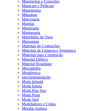
Mangueiras e Conexões
Manicure e Pedicure
Maquinarias
Máquinas
Marcenaria
Marinas
Marmoaria
Marmoraria
Martelinho de Ouro
Massagista
Materiais de Contruções
Materiais de Limpeza e Segurança
Materiais para Construção
Material Elétrico
Material Hospitalar
Mercadinho
Metalúrgica
micropigmentação
Moda Infantil
Moda Íntima
Moda Plus Size
Moda Praia
Moda Surf
Modeladores e Cintas
Moedas Antigas