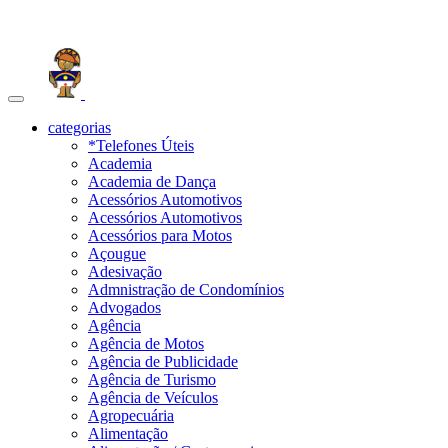
Toggle
navigation
categorias
*Telefones Úteis
Academia
Academia de Dança
Acessórios Automotivos
Acessórios Automotivos
Acessórios para Motos
Açougue
Adesivação
Admnistração de Condomínios
Advogados
Agência
Agência de Motos
Agência de Publicidade
Agência de Turismo
Agência de Veículos
Agropecuária
Alimentação