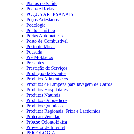
Planos de Saúde
Pneus e Rodas
POÇOS ARTESANAIS
Poços Artesianos
Podologia
Ponto Turístico
Portas Automáticas
Posto de Combustível
Posto de Molas
Pousada
Pré-Moldados
Presentes
Prestação de Serviços
Produção de Eventos
Produtos Alimentícios
Produtos de Limpeza para lavagem de Carros
Produtos Hospitalares
Produtos Naturais
Produtos Ortopédicos
Produtos Químicos
Produtos Regionais ,Frios e Lacticínios
Proteção Veicular
Prótese Odontológica
Provedor de Internet
PSICOLOGIA