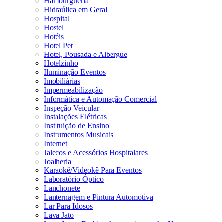
Hamburgueria
Hidraúlica em Geral
Hospital
Hostel
Hotéis
Hotel Pet
Hotel, Pousada e Albergue
Hotelzinho
Iluminação Eventos
Imobiliárias
Impermeabilização
Informática e Automação Comercial
Inspeção Veicular
Instalações Elétricas
Instituição de Ensino
Instrumentos Musicais
Internet
Jalecos e Acessórios Hospitalares
Joalheria
Karaokê/Videokê Para Eventos
Laboratório Óptico
Lanchonete
Lanternagem e Pintura Automotiva
Lar Para Idosos
Lava Jato