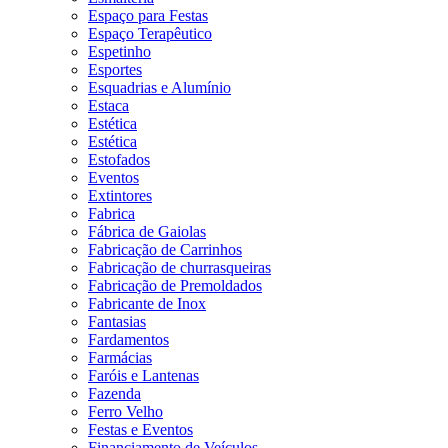
Espaço para Festas
Espaço Terapêutico
Espetinho
Esportes
Esquadrias e Alumínio
Estaca
Estética
Estética
Estofados
Eventos
Extintores
Fabrica
Fábrica de Gaiolas
Fabricação de Carrinhos
Fabricação de churrasqueiras
Fabricação de Premoldados
Fabricante de Inox
Fantasias
Fardamentos
Farmácias
Faróis e Lantenas
Fazenda
Ferro Velho
Festas e Eventos
Financiamento de Veículos