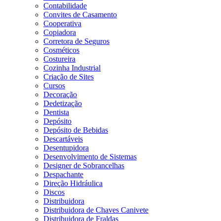
Contabilidade
Convites de Casamento
Cooperativa
Copiadora
Corretora de Seguros
Cosméticos
Costureira
Cozinha Industrial
Criação de Sites
Cursos
Decoração
Dedetização
Dentista
Depósito
Depósito de Bebidas
Descartáveis
Desentupidora
Desenvolvimento de Sistemas
Designer de Sobrancelhas
Despachante
Direção Hidráulica
Discos
Distribuidora
Distribuidora de Chaves Canivete
Distribuidora de Fraldas