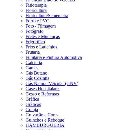
Fisioterapia
Floricultura
Floricultura/Sementeira
Forro e PVC
Foto / Filmagem
Fotógrafo
Fretes e Mudanças
Frigorífico
Frios e Laticínios
Frutaria
Funilaria e Pintura Automotiva
Galeteria
Games
Gás Butano
Gás Cozinha
Gás Natural Veicular (GNV)
Gases Hospitalares
Gesso e Reformas
Gráfica
Gráficas
Granja
Gravação e Cores
Guinchos e Reboque
HAMBURGUERIA