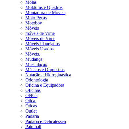
Molas
Molduras e Quadros
Montadora de Móveis
Moto Peças
Motoboy
Móveis
móveis de Vime
Móveis de Vime
Móveis Planejados
Móveis Usados
Móveis.
Mudança
Musculação
Músicos e Orquestras
Natação e Hidroginástica
Odontologia
Oficina e Equipadora
Oficinas
ONGs
Ótica.
Óticas
Outlet
Padaria
Padaria e Delicatessen
Paintball