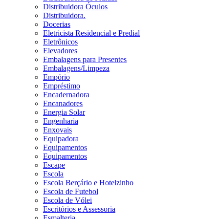
Distribuidora Óculos
Distribuidora.
Docerias
Eletricista Residencial e Predial
Eletrônicos
Elevadores
Embalagens para Presentes
Embalagens/Limpeza
Empório
Empréstimo
Encadernadora
Encanadores
Energia Solar
Engenharia
Enxovais
Equipadora
Equipamentos
Equipamentos
Escape
Escola
Escola Berçário e Hotelzinho
Escola de Futebol
Escola de Vólei
Escritórios e Assessoria
Esmalteria