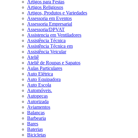
Artigos para Festas
Artigos Religiosos
Artigos, Produtos e Variedades
Assessoria em Eventos
Assessoria Empresarial
Assessoria/DPVAT
Assistencia em Ventiladores
Assistência Técnica
Assistência Técnica em
Assistência Veicular
Ateliê
Ateliê de Roupas e Sapatos
Aulas Particulares
Auto Elétrica
Auto Equipadora
Auto Escola
Automóveis.
Autopeças
Autorizada
Aviamentos
Balanças
Barbearia
Bares
Baterias
Bicicletas