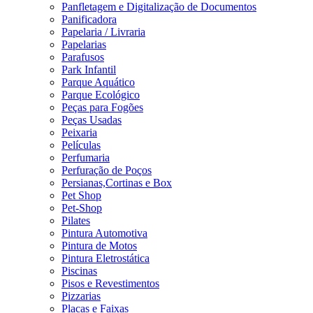
Panfletagem e Digitalização de Documentos
Panificadora
Papelaria / Livraria
Papelarias
Parafusos
Park Infantil
Parque Aquático
Parque Ecológico
Peças para Fogões
Peças Usadas
Peixaria
Películas
Perfumaria
Perfuração de Poços
Persianas,Cortinas e Box
Pet Shop
Pet-Shop
Pilates
Pintura Automotiva
Pintura de Motos
Pintura Eletrostática
Piscinas
Pisos e Revestimentos
Pizzarias
Placas e Faixas