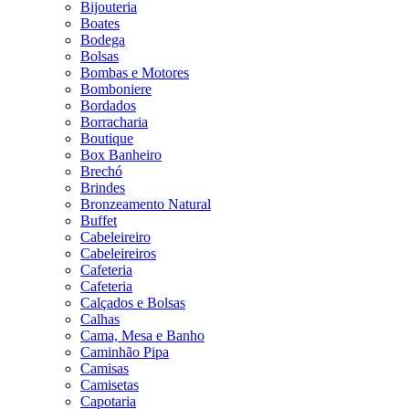
Bijouteria
Boates
Bodega
Bolsas
Bombas e Motores
Bomboniere
Bordados
Borracharia
Boutique
Box Banheiro
Brechó
Brindes
Bronzeamento Natural
Buffet
Cabeleireiro
Cabeleireiros
Cafeteria
Cafeteria
Calçados e Bolsas
Calhas
Cama, Mesa e Banho
Caminhão Pipa
Camisas
Camisetas
Capotaria