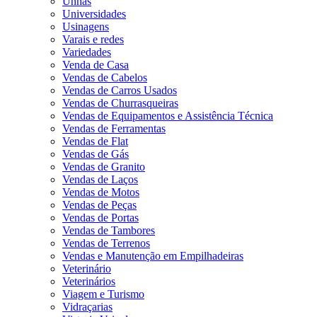
Unhas
Universidades
Usinagens
Varais e redes
Variedades
Venda de Casa
Vendas de Cabelos
Vendas de Carros Usados
Vendas de Churrasqueiras
Vendas de Equipamentos e Assistência Técnica
Vendas de Ferramentas
Vendas de Flat
Vendas de Gás
Vendas de Granito
Vendas de Laços
Vendas de Motos
Vendas de Peças
Vendas de Portas
Vendas de Tambores
Vendas de Terrenos
Vendas e Manutenção em Empilhadeiras
Veterinário
Veterinários
Viagem e Turismo
Vidraçarias