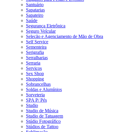
Santuário
Sapatarias
Sapateiro
Saúde
Segurança Eletrônica
Seguro Veícular
Seleção e Agenciamento de Mão de Obra
Self Service
Sementeira
Serigrafia
Serralharias
Serraria
Serviços
Sex Shop
Shopping
Sobrancelhas
Soldas e Alumínios
Sorveteria
SPA P/ Pés
Studio
Studio de Música
Studio de Tatuagem
Stúdio Fotográfico
Stúdios de Tattoo
Sublimação