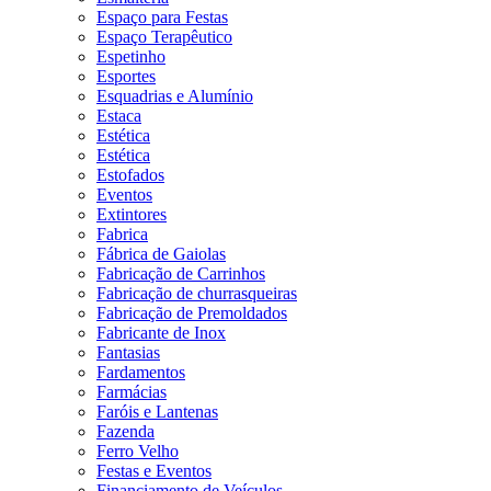
Espaço para Festas
Espaço Terapêutico
Espetinho
Esportes
Esquadrias e Alumínio
Estaca
Estética
Estética
Estofados
Eventos
Extintores
Fabrica
Fábrica de Gaiolas
Fabricação de Carrinhos
Fabricação de churrasqueiras
Fabricação de Premoldados
Fabricante de Inox
Fantasias
Fardamentos
Farmácias
Faróis e Lantenas
Fazenda
Ferro Velho
Festas e Eventos
Financiamento de Veículos