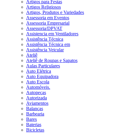
Artigos para Festas
Artigos Religiosos
Artigos, Produtos e Variedades
Assessoria em Eventos
Assessoria Empresarial
Assessoria/DPVAT
Assistencia em Ventiladores
Assistência Técnica
Assistência Técnica em
Assistência Veicular
Ateliê
Ateliê de Roupas e Sapatos
Aulas Particulares
Auto Elétrica
Auto Equipadora
Auto Escola
Automóveis.
Autopeças
Autorizada
Aviamentos
Balanças
Barbearia
Bares
Baterias
Bicicletas