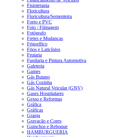
Fisioterapia
Floricultura
Floricultura/Sementeira
Forro e PVC
Foto / Filmagem
Fotógrafo
Fretes e Mudanças
Frigorífico
Frios e Laticínios
Frutaria
Funilaria e Pintura Automotiva
Galeteria
Games
Gás Butano
Gás Cozinha
Gás Natural Veicular (GNV)
Gases Hospitalares
Gesso e Reformas
Gráfica
Gráficas
Granja
Gravação e Cores
Guinchos e Reboque
HAMBURGUERIA