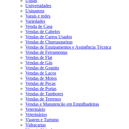
Unhas
Universidades
Usinagens
Varais e redes
Variedades
Venda de Casa
Vendas de Cabelos
Vendas de Carros Usados
Vendas de Churrasqueiras
Vendas de Equipamentos e Assistência Técnica
Vendas de Ferramentas
Vendas de Flat
Vendas de Gás
Vendas de Granito
Vendas de Laços
Vendas de Motos
Vendas de Peças
Vendas de Portas
Vendas de Tambores
Vendas de Terrenos
Vendas e Manutenção em Empilhadeiras
Veterinário
Veterinários
Viagem e Turismo
Vidraçarias