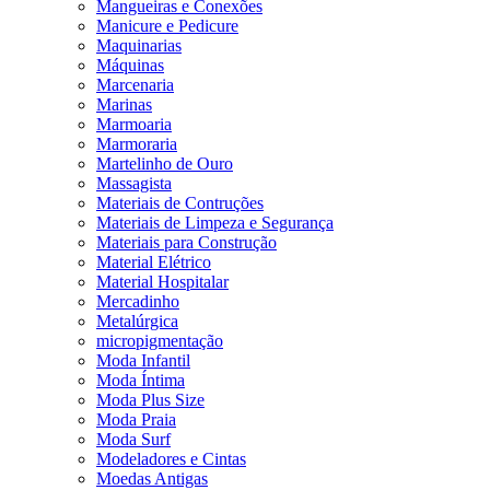
Mangueiras e Conexões
Manicure e Pedicure
Maquinarias
Máquinas
Marcenaria
Marinas
Marmoaria
Marmoraria
Martelinho de Ouro
Massagista
Materiais de Contruções
Materiais de Limpeza e Segurança
Materiais para Construção
Material Elétrico
Material Hospitalar
Mercadinho
Metalúrgica
micropigmentação
Moda Infantil
Moda Íntima
Moda Plus Size
Moda Praia
Moda Surf
Modeladores e Cintas
Moedas Antigas