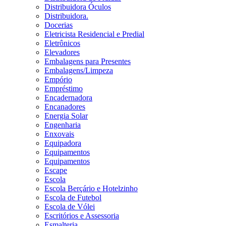
Distribuidora Óculos
Distribuidora.
Docerias
Eletricista Residencial e Predial
Eletrônicos
Elevadores
Embalagens para Presentes
Embalagens/Limpeza
Empório
Empréstimo
Encadernadora
Encanadores
Energia Solar
Engenharia
Enxovais
Equipadora
Equipamentos
Equipamentos
Escape
Escola
Escola Berçário e Hotelzinho
Escola de Futebol
Escola de Vólei
Escritórios e Assessoria
Esmalteria