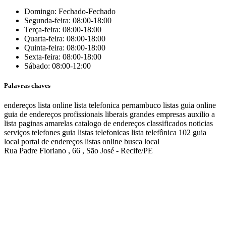
Domingo: Fechado-Fechado
Segunda-feira: 08:00-18:00
Terça-feira: 08:00-18:00
Quarta-feira: 08:00-18:00
Quinta-feira: 08:00-18:00
Sexta-feira: 08:00-18:00
Sábado: 08:00-12:00
Palavras chaves
endereços
lista online
lista telefonica
pernambuco listas
guia online
guia de endereços
profissionais liberais
grandes empresas
auxilio a
lista
paginas amarelas
catalogo de endereços
classificados
noticias
serviços
telefones
guia
listas telefonicas
lista telefônica
102
guia
local
portal de endereços
listas online
busca local
Rua Padre Floriano , 66 , São José - Recife/PE