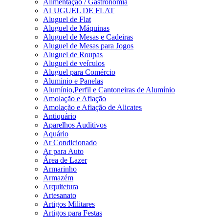
Alimentação / Gastronomia
ALUGUEL DE FLAT
Aluguel de Flat
Aluguel de Máquinas
Aluguel de Mesas e Cadeiras
Aluguel de Mesas para Jogos
Aluguel de Roupas
Aluguel de veículos
Aluguel para Comércio
Alumínio e Panelas
Alumínio,Perfil e Cantoneiras de Alumínio
Amolação e Afiação
Amolação e Afiação de Alicates
Antiquário
Aparelhos Auditivos
Aquário
Ar Condicionado
Ar para Auto
Área de Lazer
Armarinho
Armazém
Arquitetura
Artesanato
Artigos Militares
Artigos para Festas