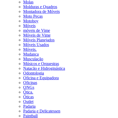
Molas
Molduras e Quadros
Montadora de Móveis
Moto Peças
Motoboy
Móveis
móveis de Vime
Móveis de Vime
Móveis Planejados
Móveis Usados
Móveis.
Mudança
Musculação
Músicos e Orquestras
Natação e Hidroginástica
Odontologia
Oficina e Equipadora
Oficinas
ONGs
Ótica.
Óticas
Outlet
Padaria
Padaria e Delicatessen
Paintball