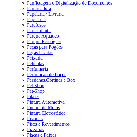
Panfletagem e Digitalização de Documentos
Panificadora
Papelaria / Livraria
Papelarias
Parafusos
Park Infantil
Parque Aquático
Parque Ecológico
Peças para Fogões
Peças Usadas
Peixaria
Películas
Perfumaria
Perfuração de Poços
Persianas,Cortinas e Box
Pet Shop
Pet-Shop
Pilates
Pintura Automotiva
Pintura de Motos
Pintura Eletrostática
Piscinas
Pisos e Revestimentos
Pizzarias
Placas e Faixas