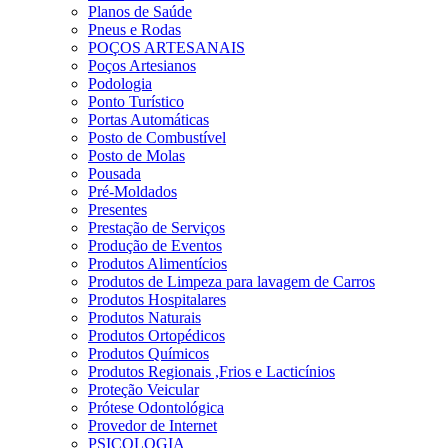
Planos de Saúde
Pneus e Rodas
POÇOS ARTESANAIS
Poços Artesianos
Podologia
Ponto Turístico
Portas Automáticas
Posto de Combustível
Posto de Molas
Pousada
Pré-Moldados
Presentes
Prestação de Serviços
Produção de Eventos
Produtos Alimentícios
Produtos de Limpeza para lavagem de Carros
Produtos Hospitalares
Produtos Naturais
Produtos Ortopédicos
Produtos Químicos
Produtos Regionais ,Frios e Lacticínios
Proteção Veicular
Prótese Odontológica
Provedor de Internet
PSICOLOGIA