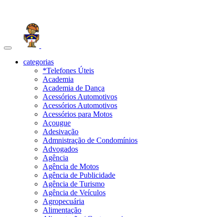
Toggle
navigation
categorias
*Telefones Úteis
Academia
Academia de Dança
Acessórios Automotivos
Acessórios Automotivos
Acessórios para Motos
Açougue
Adesivação
Admnistração de Condomínios
Advogados
Agência
Agência de Motos
Agência de Publicidade
Agência de Turismo
Agência de Veículos
Agropecuária
Alimentação