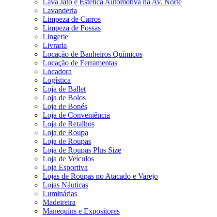
Lava Jato e Estética Automotiva na Av. Norte
Lavanderia
Limpeza de Carros
Limpeza de Fossas
Lingerie
Livraria
Locação de Banheiros Químicos
Locação de Ferramentas
Locadora
Logística
Loja de Ballet
Loja de Bolos
Loja de Bonés
Loja de Conveniência
Loja de Retalhos
Loja de Roupa
Loja de Roupas
Loja de Roupas Plus Size
Loja de Veículos
Loja Esportiva
Lojas de Roupas no Atacado e Varejo
Lojas Náuticas
Luminárias
Madeireira
Manequins e Expositores