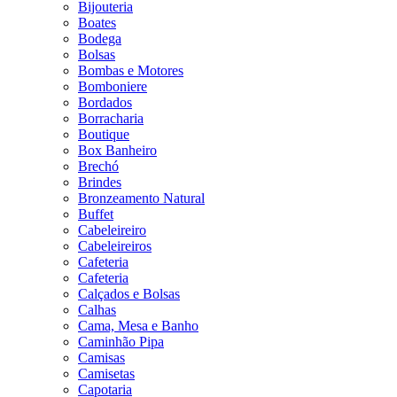
Bijouteria
Boates
Bodega
Bolsas
Bombas e Motores
Bomboniere
Bordados
Borracharia
Boutique
Box Banheiro
Brechó
Brindes
Bronzeamento Natural
Buffet
Cabeleireiro
Cabeleireiros
Cafeteria
Cafeteria
Calçados e Bolsas
Calhas
Cama, Mesa e Banho
Caminhão Pipa
Camisas
Camisetas
Capotaria