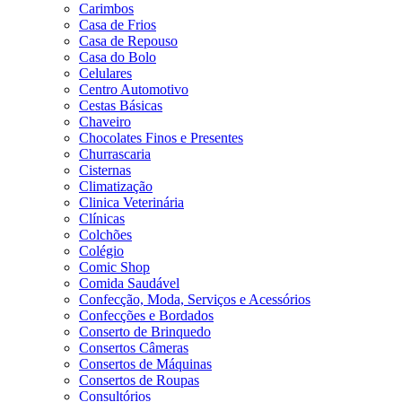
Carimbos
Casa de Frios
Casa de Repouso
Casa do Bolo
Celulares
Centro Automotivo
Cestas Básicas
Chaveiro
Chocolates Finos e Presentes
Churrascaria
Cisternas
Climatização
Clinica Veterinária
Clínicas
Colchões
Colégio
Comic Shop
Comida Saudável
Confecção, Moda, Serviços e Acessórios
Confecções e Bordados
Conserto de Brinquedo
Consertos Câmeras
Consertos de Máquinas
Consertos de Roupas
Consultórios