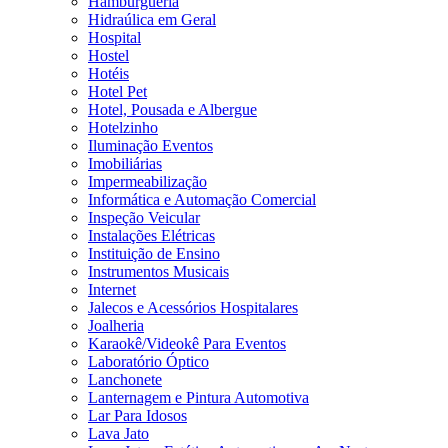
Hamburgueria
Hidraúlica em Geral
Hospital
Hostel
Hotéis
Hotel Pet
Hotel, Pousada e Albergue
Hotelzinho
Iluminação Eventos
Imobiliárias
Impermeabilização
Informática e Automação Comercial
Inspeção Veicular
Instalações Elétricas
Instituição de Ensino
Instrumentos Musicais
Internet
Jalecos e Acessórios Hospitalares
Joalheria
Karaokê/Videokê Para Eventos
Laboratório Óptico
Lanchonete
Lanternagem e Pintura Automotiva
Lar Para Idosos
Lava Jato