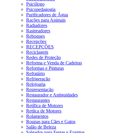
Psicólogo
Psicopedagogia
Purificadores de Água
Rações para Animais
Radiadores
Rastreadores
Reboques
Recepções
RECEPÇÕES
Reciclagem
Redes de Proteção
Reforma e Venda de Cadeiras
Reformas e Pinturas
Refratário
Refrigeração
Relojoaria
Representação
Restaurador e Antiguidades
Restaurantes
Retífica de Motores
Retíica de Motores
Rolamentos
Roupas para Cães e Gatos
Salão de Beleza
Salgados para Festas e Eventos