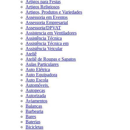
Artigos para Festas
Artigos Religiosos
Artigos, Produtos e Variedades
Assessoria em Eventos
Assessoria Empresarial
Assessoria/DPVAT
Assistencia em Ventiladores
Assistência Técnica
Assistência Técnica em
Assistência Veicular
Ateliê
Ateliê de Roupas e Sapatos
Aulas Particulares
Auto Elétrica
Auto Equipadora
Auto Escola
Automóveis.
Autopeças
Autorizada
Aviamentos
Balanças
Barbearia
Bares
Baterias
Bicicletas