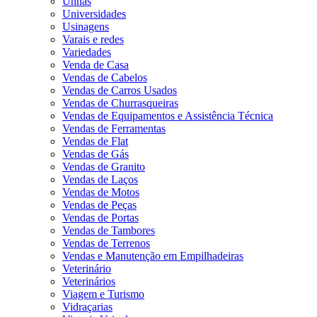
Unhas
Universidades
Usinagens
Varais e redes
Variedades
Venda de Casa
Vendas de Cabelos
Vendas de Carros Usados
Vendas de Churrasqueiras
Vendas de Equipamentos e Assistência Técnica
Vendas de Ferramentas
Vendas de Flat
Vendas de Gás
Vendas de Granito
Vendas de Laços
Vendas de Motos
Vendas de Peças
Vendas de Portas
Vendas de Tambores
Vendas de Terrenos
Vendas e Manutenção em Empilhadeiras
Veterinário
Veterinários
Viagem e Turismo
Vidraçarias