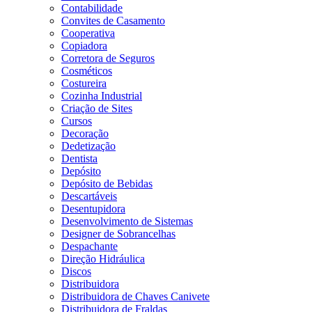
Contabilidade
Convites de Casamento
Cooperativa
Copiadora
Corretora de Seguros
Cosméticos
Costureira
Cozinha Industrial
Criação de Sites
Cursos
Decoração
Dedetização
Dentista
Depósito
Depósito de Bebidas
Descartáveis
Desentupidora
Desenvolvimento de Sistemas
Designer de Sobrancelhas
Despachante
Direção Hidráulica
Discos
Distribuidora
Distribuidora de Chaves Canivete
Distribuidora de Fraldas