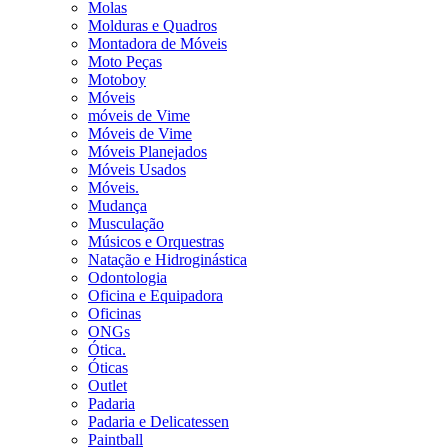
Molas
Molduras e Quadros
Montadora de Móveis
Moto Peças
Motoboy
Móveis
móveis de Vime
Móveis de Vime
Móveis Planejados
Móveis Usados
Móveis.
Mudança
Musculação
Músicos e Orquestras
Natação e Hidroginástica
Odontologia
Oficina e Equipadora
Oficinas
ONGs
Ótica.
Óticas
Outlet
Padaria
Padaria e Delicatessen
Paintball