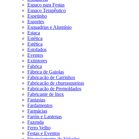
Espaço para Festas
Espaço Terapêutico
Espetinho
Esportes
Esquadrias e Alumínio
Estaca
Estética
Estética
Estofados
Eventos
Extintores
Fabrica
Fábrica de Gaiolas
Fabricação de Carrinhos
Fabricação de churrasqueiras
Fabricação de Premoldados
Fabricante de Inox
Fantasias
Fardamentos
Farmácias
Faróis e Lantenas
Fazenda
Ferro Velho
Festas e Eventos
Financiamento de Veículos