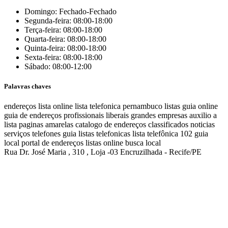
Domingo: Fechado-Fechado
Segunda-feira: 08:00-18:00
Terça-feira: 08:00-18:00
Quarta-feira: 08:00-18:00
Quinta-feira: 08:00-18:00
Sexta-feira: 08:00-18:00
Sábado: 08:00-12:00
Palavras chaves
endereços
lista online
lista telefonica
pernambuco listas
guia online
guia de endereços
profissionais liberais
grandes empresas
auxilio a
lista
paginas amarelas
catalogo de endereços
classificados
noticias
serviços
telefones
guia
listas telefonicas
lista telefônica
102
guia
local
portal de endereços
listas online
busca local
Rua Dr. José Maria , 310 , Loja -03 Encruzilhada - Recife/PE