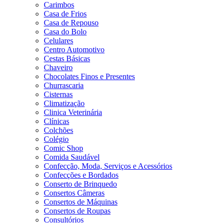
Carimbos
Casa de Frios
Casa de Repouso
Casa do Bolo
Celulares
Centro Automotivo
Cestas Básicas
Chaveiro
Chocolates Finos e Presentes
Churrascaria
Cisternas
Climatização
Clinica Veterinária
Clínicas
Colchões
Colégio
Comic Shop
Comida Saudável
Confecção, Moda, Serviços e Acessórios
Confecções e Bordados
Conserto de Brinquedo
Consertos Câmeras
Consertos de Máquinas
Consertos de Roupas
Consultórios