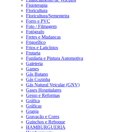
Fisioterapia
Floricultura
Floricultura/Sementeira
Forro e PVC
Foto / Filmagem
Fotógrafo
Fretes e Mudanças
Frigorífico
Frios e Laticínios
Frutaria
Funilaria e Pintura Automotiva
Galeteria
Games
Gás Butano
Gás Cozinha
Gás Natural Veicular (GNV)
Gases Hospitalares
Gesso e Reformas
Gráfica
Gráficas
Granja
Gravação e Cores
Guinchos e Reboque
HAMBURGUERIA