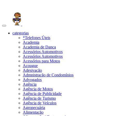
Toggle
navigation
categorias
*Telefones Úteis
Academia
Academia de Dança
Acessórios Automotivos
Acessórios Automotivos
Acessórios para Motos
Açougue
Adesivação
Admnistração de Condomínios
Advogados
Agência
Agência de Motos
Agência de Publicidade
Agência de Turismo
Agência de Veículos
Agropecuária
Alimentação