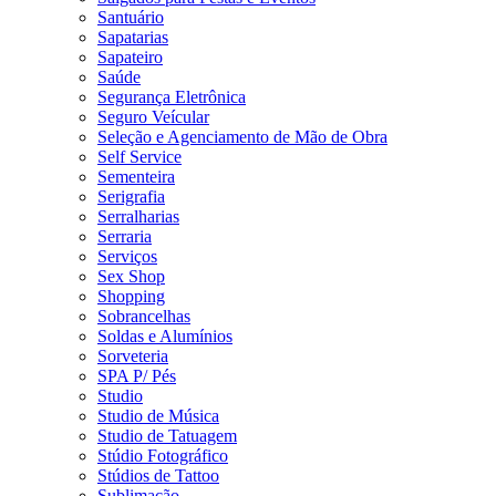
Santuário
Sapatarias
Sapateiro
Saúde
Segurança Eletrônica
Seguro Veícular
Seleção e Agenciamento de Mão de Obra
Self Service
Sementeira
Serigrafia
Serralharias
Serraria
Serviços
Sex Shop
Shopping
Sobrancelhas
Soldas e Alumínios
Sorveteria
SPA P/ Pés
Studio
Studio de Música
Studio de Tatuagem
Stúdio Fotográfico
Stúdios de Tattoo
Sublimação