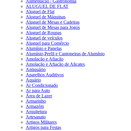
Alimentação / Gastronomia
ALUGUEL DE FLAT
Aluguel de Flat
Aluguel de Máquinas
Aluguel de Mesas e Cadeiras
Aluguel de Mesas para Jogos
Aluguel de Roupas
Aluguel de veículos
Aluguel para Comércio
Alumínio e Panelas
Alumínio,Perfil e Cantoneiras de Alumínio
Amolação e Afiação
Amolação e Afiação de Alicates
Antiquário
Aparelhos Auditivos
Aquário
Ar Condicionado
Ar para Auto
Área de Lazer
Armarinho
Armazém
Arquitetura
Artesanato
Artigos Militares
Artigos para Festas