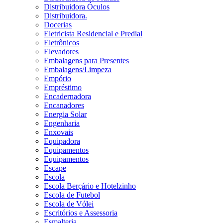
Distribuidora Óculos
Distribuidora.
Docerias
Eletricista Residencial e Predial
Eletrônicos
Elevadores
Embalagens para Presentes
Embalagens/Limpeza
Empório
Empréstimo
Encadernadora
Encanadores
Energia Solar
Engenharia
Enxovais
Equipadora
Equipamentos
Equipamentos
Escape
Escola
Escola Berçário e Hotelzinho
Escola de Futebol
Escola de Vólei
Escritórios e Assessoria
Esmalteria