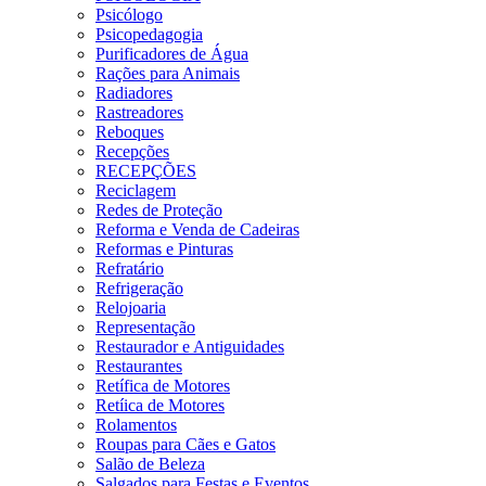
Psicólogo
Psicopedagogia
Purificadores de Água
Rações para Animais
Radiadores
Rastreadores
Reboques
Recepções
RECEPÇÕES
Reciclagem
Redes de Proteção
Reforma e Venda de Cadeiras
Reformas e Pinturas
Refratário
Refrigeração
Relojoaria
Representação
Restaurador e Antiguidades
Restaurantes
Retífica de Motores
Retíica de Motores
Rolamentos
Roupas para Cães e Gatos
Salão de Beleza
Salgados para Festas e Eventos