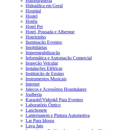
Hamburgueria
Hidraúlica em Geral
Hospital
Hostel
Hotéis
Hotel Pet
Hotel, Pousada e Albergue
Hotelzinho
Iluminação Eventos
Imobiliárias
Impermeabilização
Informática e Automação Comercial
Inspeção Veicular
Instalações Elétricas
Instituição de Ensino
Instrumentos Musicais
Internet
Jalecos e Acessórios Hospitalares
Joalheria
Karaokê/Videokê Para Eventos
Laboratório Óptico
Lanchonete
Lanternagem e Pintura Automotiva
Lar Para Idosos
Lava Jato