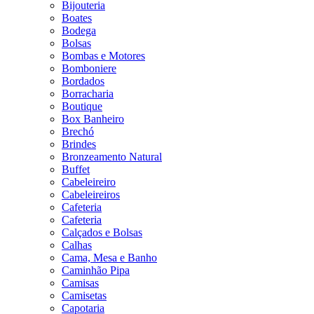
Bijouteria
Boates
Bodega
Bolsas
Bombas e Motores
Bomboniere
Bordados
Borracharia
Boutique
Box Banheiro
Brechó
Brindes
Bronzeamento Natural
Buffet
Cabeleireiro
Cabeleireiros
Cafeteria
Cafeteria
Calçados e Bolsas
Calhas
Cama, Mesa e Banho
Caminhão Pipa
Camisas
Camisetas
Capotaria