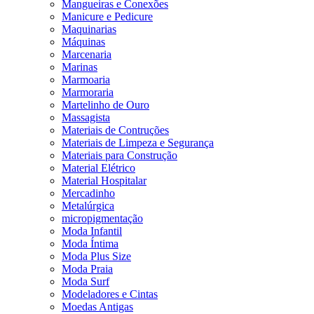
Mangueiras e Conexões
Manicure e Pedicure
Maquinarias
Máquinas
Marcenaria
Marinas
Marmoaria
Marmoraria
Martelinho de Ouro
Massagista
Materiais de Contruções
Materiais de Limpeza e Segurança
Materiais para Construção
Material Elétrico
Material Hospitalar
Mercadinho
Metalúrgica
micropigmentação
Moda Infantil
Moda Íntima
Moda Plus Size
Moda Praia
Moda Surf
Modeladores e Cintas
Moedas Antigas