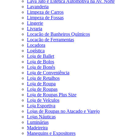
Lava Jato e Estética Automotiva na Av. Norte
Lavanderia
Limpeza de Carros
Limpeza de Fossas
Lingerie
Livraria
Locação de Banheiros Químicos
Locação de Ferramentas
Locadora
Logística
Loja de Ballet
Loja de Bolos
Loja de Bonés
Loja de Conveniência
Loja de Retalhos
Loja de Roupa
Loja de Roupas
Loja de Roupas Plus Size
Loja de Veículos
Loja Esportiva
Lojas de Roupas no Atacado e Varejo
Lojas Náuticas
Luminárias
Madeireira
Manequins e Expositores