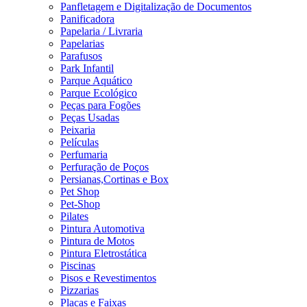
Panfletagem e Digitalização de Documentos
Panificadora
Papelaria / Livraria
Papelarias
Parafusos
Park Infantil
Parque Aquático
Parque Ecológico
Peças para Fogões
Peças Usadas
Peixaria
Películas
Perfumaria
Perfuração de Poços
Persianas,Cortinas e Box
Pet Shop
Pet-Shop
Pilates
Pintura Automotiva
Pintura de Motos
Pintura Eletrostática
Piscinas
Pisos e Revestimentos
Pizzarias
Placas e Faixas