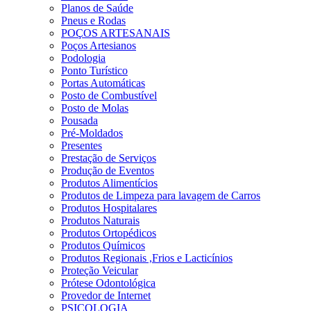
Planos de Saúde
Pneus e Rodas
POÇOS ARTESANAIS
Poços Artesianos
Podologia
Ponto Turístico
Portas Automáticas
Posto de Combustível
Posto de Molas
Pousada
Pré-Moldados
Presentes
Prestação de Serviços
Produção de Eventos
Produtos Alimentícios
Produtos de Limpeza para lavagem de Carros
Produtos Hospitalares
Produtos Naturais
Produtos Ortopédicos
Produtos Químicos
Produtos Regionais ,Frios e Lacticínios
Proteção Veicular
Prótese Odontológica
Provedor de Internet
PSICOLOGIA