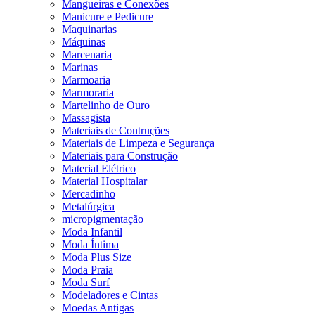
Mangueiras e Conexões
Manicure e Pedicure
Maquinarias
Máquinas
Marcenaria
Marinas
Marmoaria
Marmoraria
Martelinho de Ouro
Massagista
Materiais de Contruções
Materiais de Limpeza e Segurança
Materiais para Construção
Material Elétrico
Material Hospitalar
Mercadinho
Metalúrgica
micropigmentação
Moda Infantil
Moda Íntima
Moda Plus Size
Moda Praia
Moda Surf
Modeladores e Cintas
Moedas Antigas