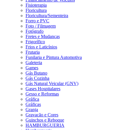
Fisioterapia
Floricultura
Floricultura/Sementeira
Forro e PVC
Foto / Filmagem
Fotógrafo
Fretes e Mudanças
Frigorífico
Frios e Laticínios
Frutaria
Funilaria e Pintura Automotiva
Galeteria
Games
Gás Butano
Gás Cozinha
Gás Natural Veicular (GNV)
Gases Hospitalares
Gesso e Reformas
Gráfica
Gráficas
Granja
Gravação e Cores
Guinchos e Reboque
HAMBURGUERIA