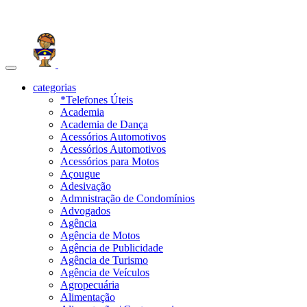
Toggle
navigation
categorias
*Telefones Úteis
Academia
Academia de Dança
Acessórios Automotivos
Acessórios Automotivos
Acessórios para Motos
Açougue
Adesivação
Admnistração de Condomínios
Advogados
Agência
Agência de Motos
Agência de Publicidade
Agência de Turismo
Agência de Veículos
Agropecuária
Alimentação