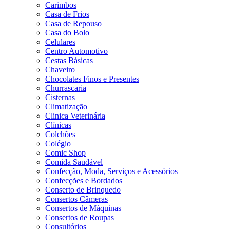
Carimbos
Casa de Frios
Casa de Repouso
Casa do Bolo
Celulares
Centro Automotivo
Cestas Básicas
Chaveiro
Chocolates Finos e Presentes
Churrascaria
Cisternas
Climatização
Clinica Veterinária
Clínicas
Colchões
Colégio
Comic Shop
Comida Saudável
Confecção, Moda, Serviços e Acessórios
Confecções e Bordados
Conserto de Brinquedo
Consertos Câmeras
Consertos de Máquinas
Consertos de Roupas
Consultórios