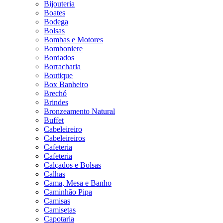
Bijouteria
Boates
Bodega
Bolsas
Bombas e Motores
Bomboniere
Bordados
Borracharia
Boutique
Box Banheiro
Brechó
Brindes
Bronzeamento Natural
Buffet
Cabeleireiro
Cabeleireiros
Cafeteria
Cafeteria
Calçados e Bolsas
Calhas
Cama, Mesa e Banho
Caminhão Pipa
Camisas
Camisetas
Capotaria