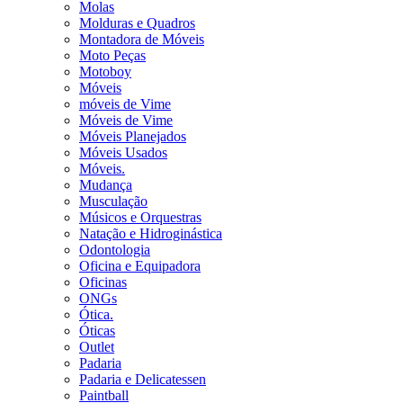
Molas
Molduras e Quadros
Montadora de Móveis
Moto Peças
Motoboy
Móveis
móveis de Vime
Móveis de Vime
Móveis Planejados
Móveis Usados
Móveis.
Mudança
Musculação
Músicos e Orquestras
Natação e Hidroginástica
Odontologia
Oficina e Equipadora
Oficinas
ONGs
Ótica.
Óticas
Outlet
Padaria
Padaria e Delicatessen
Paintball