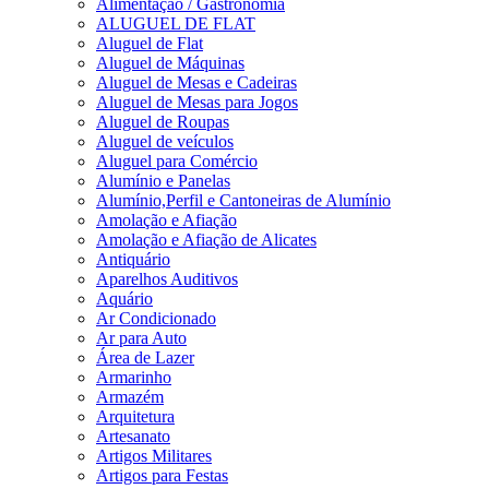
Alimentação / Gastronomia
ALUGUEL DE FLAT
Aluguel de Flat
Aluguel de Máquinas
Aluguel de Mesas e Cadeiras
Aluguel de Mesas para Jogos
Aluguel de Roupas
Aluguel de veículos
Aluguel para Comércio
Alumínio e Panelas
Alumínio,Perfil e Cantoneiras de Alumínio
Amolação e Afiação
Amolação e Afiação de Alicates
Antiquário
Aparelhos Auditivos
Aquário
Ar Condicionado
Ar para Auto
Área de Lazer
Armarinho
Armazém
Arquitetura
Artesanato
Artigos Militares
Artigos para Festas