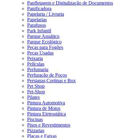
Panfletagem e Digitalização de Documentos
Panificadora
Papelaria / Livraria
Papelarias
Parafusos
Park Infantil
Parque Aquático
Parque Ecológico
Peças para Fogões
Peças Usadas
Peixaria
Películas
Perfumaria
Perfuração de Poços
Persianas,Cortinas e Box
Pet Shop
Pet-Shop
Pilates
Pintura Automotiva
Pintura de Motos
Pintura Eletrostática
Piscinas
Pisos e Revestimentos
Pizzarias
Placas e Faixas