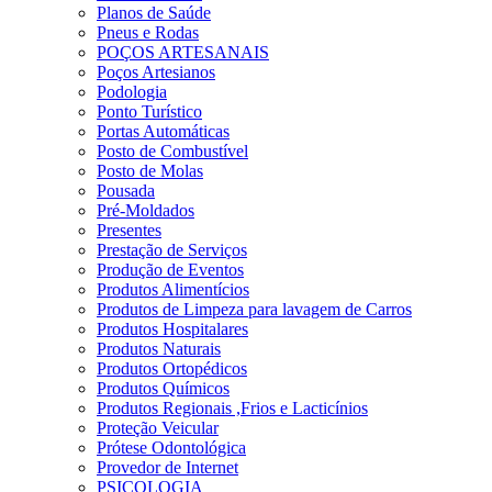
Planos de Saúde
Pneus e Rodas
POÇOS ARTESANAIS
Poços Artesianos
Podologia
Ponto Turístico
Portas Automáticas
Posto de Combustível
Posto de Molas
Pousada
Pré-Moldados
Presentes
Prestação de Serviços
Produção de Eventos
Produtos Alimentícios
Produtos de Limpeza para lavagem de Carros
Produtos Hospitalares
Produtos Naturais
Produtos Ortopédicos
Produtos Químicos
Produtos Regionais ,Frios e Lacticínios
Proteção Veicular
Prótese Odontológica
Provedor de Internet
PSICOLOGIA