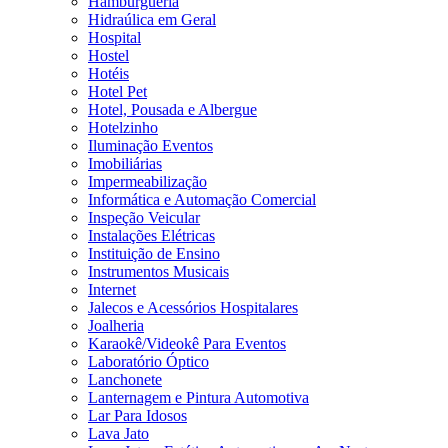
Hamburgueria
Hidraúlica em Geral
Hospital
Hostel
Hotéis
Hotel Pet
Hotel, Pousada e Albergue
Hotelzinho
Iluminação Eventos
Imobiliárias
Impermeabilização
Informática e Automação Comercial
Inspeção Veicular
Instalações Elétricas
Instituição de Ensino
Instrumentos Musicais
Internet
Jalecos e Acessórios Hospitalares
Joalheria
Karaokê/Videokê Para Eventos
Laboratório Óptico
Lanchonete
Lanternagem e Pintura Automotiva
Lar Para Idosos
Lava Jato