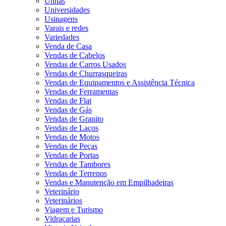
Unhas
Universidades
Usinagens
Varais e redes
Variedades
Venda de Casa
Vendas de Cabelos
Vendas de Carros Usados
Vendas de Churrasqueiras
Vendas de Equipamentos e Assistência Técnica
Vendas de Ferramentas
Vendas de Flat
Vendas de Gás
Vendas de Granito
Vendas de Laços
Vendas de Motos
Vendas de Peças
Vendas de Portas
Vendas de Tambores
Vendas de Terrenos
Vendas e Manutenção em Empilhadeiras
Veterinário
Veterinários
Viagem e Turismo
Vidraçarias