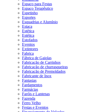
Espaço para Festas
Espaço Terapêutico
Espetinho
Esportes
Esquadrias e Alumínio
Estaca
Estética
Estética
Estofados
Eventos
Extintores
Fabrica
Fábrica de Gaiolas
Fabricação de Carrinhos
Fabricação de churrasqueiras
Fabricação de Premoldados
Fabricante de Inox
Fantasias
Fardamentos
Farmácias
Faróis e Lantenas
Fazenda
Ferro Velho
Festas e Eventos
Financiamento de Veículos