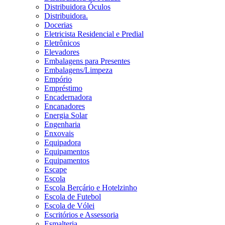
Distribuidora Óculos
Distribuidora.
Docerias
Eletricista Residencial e Predial
Eletrônicos
Elevadores
Embalagens para Presentes
Embalagens/Limpeza
Empório
Empréstimo
Encadernadora
Encanadores
Energia Solar
Engenharia
Enxovais
Equipadora
Equipamentos
Equipamentos
Escape
Escola
Escola Berçário e Hotelzinho
Escola de Futebol
Escola de Vólei
Escritórios e Assessoria
Esmalteria