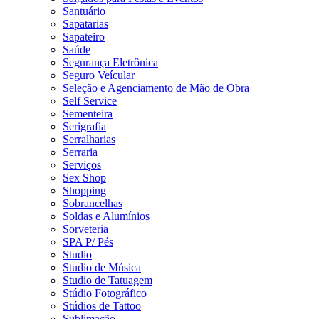
Santuário
Sapatarias
Sapateiro
Saúde
Segurança Eletrônica
Seguro Veícular
Seleção e Agenciamento de Mão de Obra
Self Service
Sementeira
Serigrafia
Serralharias
Serraria
Serviços
Sex Shop
Shopping
Sobrancelhas
Soldas e Alumínios
Sorveteria
SPA P/ Pés
Studio
Studio de Música
Studio de Tatuagem
Stúdio Fotográfico
Stúdios de Tattoo
Sublimação