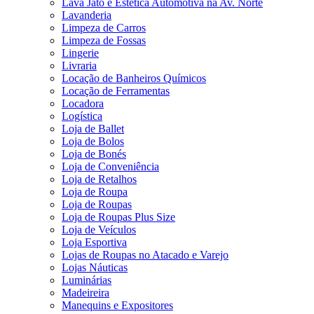
Lava Jato e Estética Automotiva na Av. Norte
Lavanderia
Limpeza de Carros
Limpeza de Fossas
Lingerie
Livraria
Locação de Banheiros Químicos
Locação de Ferramentas
Locadora
Logística
Loja de Ballet
Loja de Bolos
Loja de Bonés
Loja de Conveniência
Loja de Retalhos
Loja de Roupa
Loja de Roupas
Loja de Roupas Plus Size
Loja de Veículos
Loja Esportiva
Lojas de Roupas no Atacado e Varejo
Lojas Náuticas
Luminárias
Madeireira
Manequins e Expositores