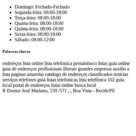
Domingo: Fechado-Fechado
Segunda-feira: 08:00-18:00
Terça-feira: 08:00-18:00
Quarta-feira: 08:00-18:00
Quinta-feira: 08:00-18:00
Sexta-feira: 08:00-18:00
Sábado: 08:00-12:00
Palavras chaves
endereços
lista online
lista telefonica
pernambuco listas
guia online
guia de endereços
profissionais liberais
grandes empresas
auxilio a
lista
paginas amarelas
catalogo de endereços
classificados
noticias
serviços
telefones
guia
listas telefonicas
lista telefônica
102
guia
local
portal de endereços
listas online
busca local
R Doutor José Mariano, 539 /571 , , Boa Vista - Recife/PE