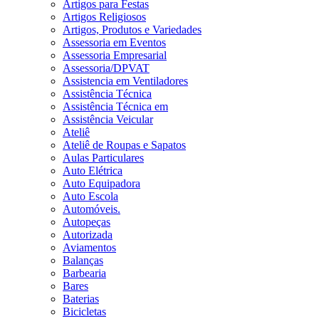
Artigos para Festas
Artigos Religiosos
Artigos, Produtos e Variedades
Assessoria em Eventos
Assessoria Empresarial
Assessoria/DPVAT
Assistencia em Ventiladores
Assistência Técnica
Assistência Técnica em
Assistência Veicular
Ateliê
Ateliê de Roupas e Sapatos
Aulas Particulares
Auto Elétrica
Auto Equipadora
Auto Escola
Automóveis.
Autopeças
Autorizada
Aviamentos
Balanças
Barbearia
Bares
Baterias
Bicicletas