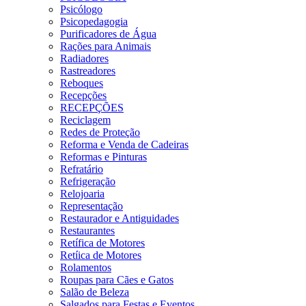
Psicólogo
Psicopedagogia
Purificadores de Água
Rações para Animais
Radiadores
Rastreadores
Reboques
Recepções
RECEPÇÕES
Reciclagem
Redes de Proteção
Reforma e Venda de Cadeiras
Reformas e Pinturas
Refratário
Refrigeração
Relojoaria
Representação
Restaurador e Antiguidades
Restaurantes
Retífica de Motores
Retíica de Motores
Rolamentos
Roupas para Cães e Gatos
Salão de Beleza
Salgados para Festas e Eventos