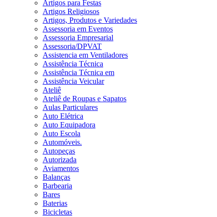
Artigos para Festas
Artigos Religiosos
Artigos, Produtos e Variedades
Assessoria em Eventos
Assessoria Empresarial
Assessoria/DPVAT
Assistencia em Ventiladores
Assistência Técnica
Assistência Técnica em
Assistência Veicular
Ateliê
Ateliê de Roupas e Sapatos
Aulas Particulares
Auto Elétrica
Auto Equipadora
Auto Escola
Automóveis.
Autopeças
Autorizada
Aviamentos
Balanças
Barbearia
Bares
Baterias
Bicicletas