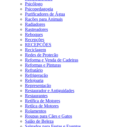
Psicólogo
Psicopedagogia
Purificadores de Água
Rações para Animais
Radiadores
Rastreadores
Reboques
Recepções
RECEPÇÕES
Reciclagem
Redes de Proteção
Reforma e Venda de Cadeiras
Reformas e Pinturas
Refratário
Refrigeração
Relojoaria
Representação
Restaurador e Antiguidades
Restaurantes
Retífica de Motores
Retíica de Motores
Rolamentos
Roupas para Cães e Gatos
Salão de Beleza
Salgados para Festas e Eventos