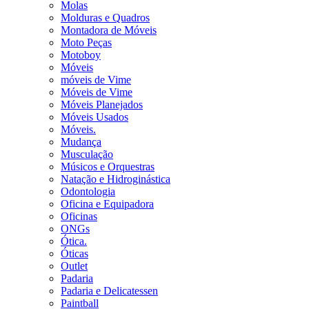
Molas
Molduras e Quadros
Montadora de Móveis
Moto Peças
Motoboy
Móveis
móveis de Vime
Móveis de Vime
Móveis Planejados
Móveis Usados
Móveis.
Mudança
Musculação
Músicos e Orquestras
Natação e Hidroginástica
Odontologia
Oficina e Equipadora
Oficinas
ONGs
Ótica.
Óticas
Outlet
Padaria
Padaria e Delicatessen
Paintball