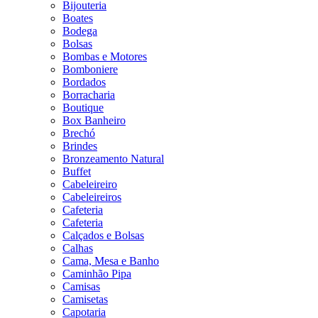
Bijouteria
Boates
Bodega
Bolsas
Bombas e Motores
Bomboniere
Bordados
Borracharia
Boutique
Box Banheiro
Brechó
Brindes
Bronzeamento Natural
Buffet
Cabeleireiro
Cabeleireiros
Cafeteria
Cafeteria
Calçados e Bolsas
Calhas
Cama, Mesa e Banho
Caminhão Pipa
Camisas
Camisetas
Capotaria