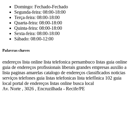
Domingo: Fechado-Fechado
Segunda-feira: 08:00-18:00
Terça-feira: 08:00-18:00
Quarta-feira: 08:00-18:00
Quinta-feira: 08:00-18:00
Sexta-feira: 08:00-18:00
Sábado: 08:00-12:00
Palavras chaves
endereços
lista online
lista telefonica
pernambuco listas
guia online
guia de endereços
profissionais liberais
grandes empresas
auxilio a
lista
paginas amarelas
catalogo de endereços
classificados
noticias
serviços
telefones
guia
listas telefonicas
lista telefônica
102
guia
local
portal de endereços
listas online
busca local
Av. Norte , 3026 , Encruzilhada - Recife/PE