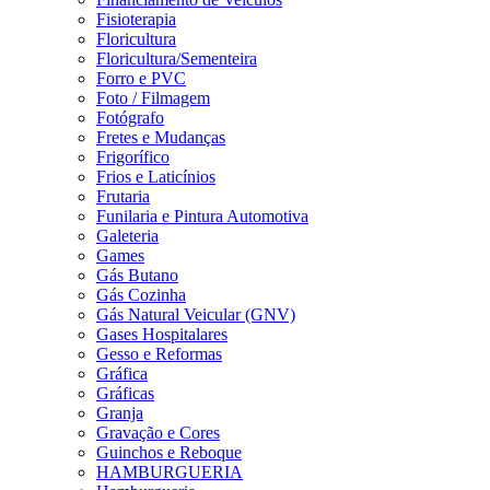
Fisioterapia
Floricultura
Floricultura/Sementeira
Forro e PVC
Foto / Filmagem
Fotógrafo
Fretes e Mudanças
Frigorífico
Frios e Laticínios
Frutaria
Funilaria e Pintura Automotiva
Galeteria
Games
Gás Butano
Gás Cozinha
Gás Natural Veicular (GNV)
Gases Hospitalares
Gesso e Reformas
Gráfica
Gráficas
Granja
Gravação e Cores
Guinchos e Reboque
HAMBURGUERIA