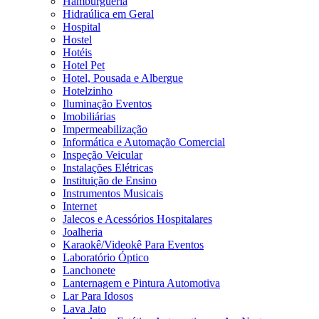
Hamburgueria
Hidraúlica em Geral
Hospital
Hostel
Hotéis
Hotel Pet
Hotel, Pousada e Albergue
Hotelzinho
Iluminação Eventos
Imobiliárias
Impermeabilização
Informática e Automação Comercial
Inspeção Veicular
Instalações Elétricas
Instituição de Ensino
Instrumentos Musicais
Internet
Jalecos e Acessórios Hospitalares
Joalheria
Karaokê/Videokê Para Eventos
Laboratório Óptico
Lanchonete
Lanternagem e Pintura Automotiva
Lar Para Idosos
Lava Jato