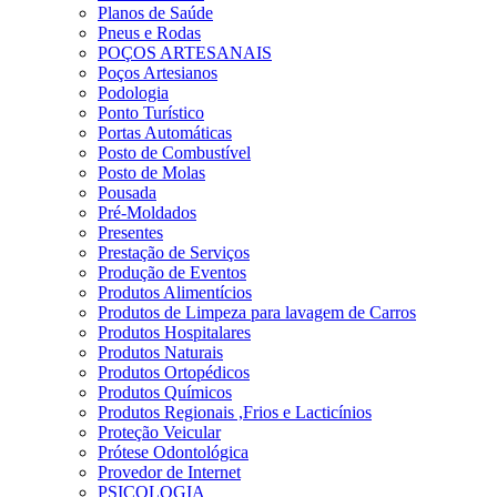
Planos de Saúde
Pneus e Rodas
POÇOS ARTESANAIS
Poços Artesianos
Podologia
Ponto Turístico
Portas Automáticas
Posto de Combustível
Posto de Molas
Pousada
Pré-Moldados
Presentes
Prestação de Serviços
Produção de Eventos
Produtos Alimentícios
Produtos de Limpeza para lavagem de Carros
Produtos Hospitalares
Produtos Naturais
Produtos Ortopédicos
Produtos Químicos
Produtos Regionais ,Frios e Lacticínios
Proteção Veicular
Prótese Odontológica
Provedor de Internet
PSICOLOGIA