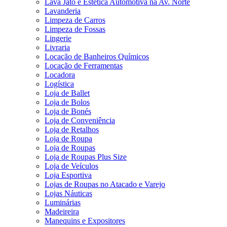
Lava Jato e Estética Automotiva na Av. Norte
Lavanderia
Limpeza de Carros
Limpeza de Fossas
Lingerie
Livraria
Locação de Banheiros Químicos
Locação de Ferramentas
Locadora
Logística
Loja de Ballet
Loja de Bolos
Loja de Bonés
Loja de Conveniência
Loja de Retalhos
Loja de Roupa
Loja de Roupas
Loja de Roupas Plus Size
Loja de Veículos
Loja Esportiva
Lojas de Roupas no Atacado e Varejo
Lojas Náuticas
Luminárias
Madeireira
Manequins e Expositores