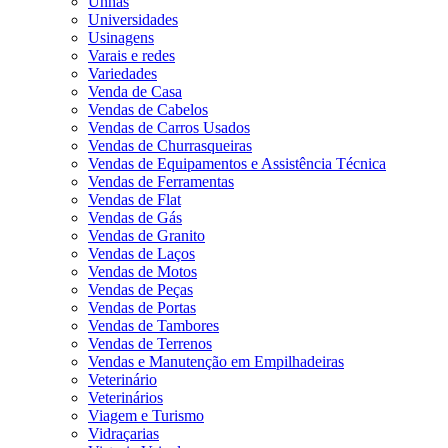
Unhas
Universidades
Usinagens
Varais e redes
Variedades
Venda de Casa
Vendas de Cabelos
Vendas de Carros Usados
Vendas de Churrasqueiras
Vendas de Equipamentos e Assistência Técnica
Vendas de Ferramentas
Vendas de Flat
Vendas de Gás
Vendas de Granito
Vendas de Laços
Vendas de Motos
Vendas de Peças
Vendas de Portas
Vendas de Tambores
Vendas de Terrenos
Vendas e Manutenção em Empilhadeiras
Veterinário
Veterinários
Viagem e Turismo
Vidraçarias