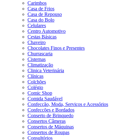
Carimbos
Casa de Frios
Casa de Repouso
Casa do Bolo
Celulares
Centro Automotivo
Cestas Básicas
Chaveiro
Chocolates Finos e Presentes
Churrascaria
Cisternas
Climatização
Clinica Veterinária
Clínicas
Colchões
Colégio
Comic Shop
Comida Saudável
Confecção, Moda, Serviços e Acessórios
Confecções e Bordados
Conserto de Brinquedo
Consertos Câmeras
Consertos de Máquinas
Consertos de Roupas
Consultórios