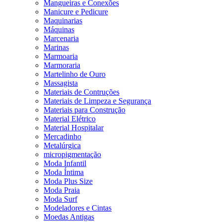
Mangueiras e Conexões
Manicure e Pedicure
Maquinarias
Máquinas
Marcenaria
Marinas
Marmoaria
Marmoraria
Martelinho de Ouro
Massagista
Materiais de Contruções
Materiais de Limpeza e Segurança
Materiais para Construção
Material Elétrico
Material Hospitalar
Mercadinho
Metalúrgica
micropigmentação
Moda Infantil
Moda Íntima
Moda Plus Size
Moda Praia
Moda Surf
Modeladores e Cintas
Moedas Antigas