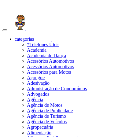
Toggle
navigation
categorias
*Telefones Úteis
Academia
Academia de Dança
Acessórios Automotivos
Acessórios Automotivos
Acessórios para Motos
Açougue
Adesivação
Admnistração de Condomínios
Advogados
Agência
Agência de Motos
Agência de Publicidade
Agência de Turismo
Agência de Veículos
Agropecuária
Alimentação