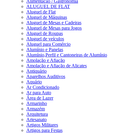
Alimentação / Gastronomia
ALUGUEL DE FLAT
Aluguel de Flat
Aluguel de Máquinas
Aluguel de Mesas e Cadeiras
Aluguel de Mesas para Jogos
Aluguel de Roupas
Aluguel de veículos
Aluguel para Comércio
Alumínio e Panelas
Alumínio,Perfil e Cantoneiras de Alumínio
Amolação e Afiação
Amolação e Afiação de Alicates
Antiquário
Aparelhos Auditivos
Aquário
Ar Condicionado
Ar para Auto
Área de Lazer
Armarinho
Armazém
Arquitetura
Artesanato
Artigos Militares
Artigos para Festas