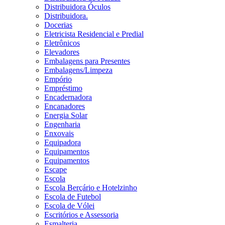
Distribuidora Óculos
Distribuidora.
Docerias
Eletricista Residencial e Predial
Eletrônicos
Elevadores
Embalagens para Presentes
Embalagens/Limpeza
Empório
Empréstimo
Encadernadora
Encanadores
Energia Solar
Engenharia
Enxovais
Equipadora
Equipamentos
Equipamentos
Escape
Escola
Escola Berçário e Hotelzinho
Escola de Futebol
Escola de Vólei
Escritórios e Assessoria
Esmalteria