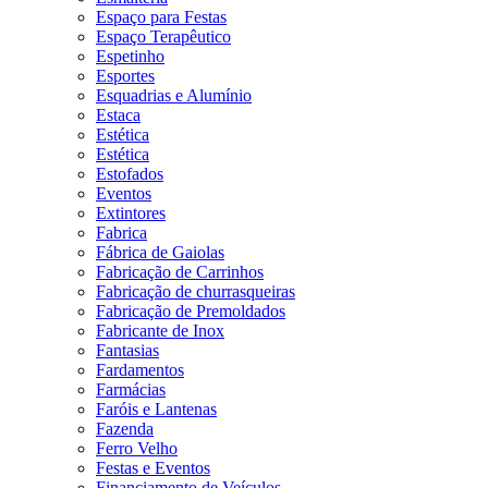
Espaço para Festas
Espaço Terapêutico
Espetinho
Esportes
Esquadrias e Alumínio
Estaca
Estética
Estética
Estofados
Eventos
Extintores
Fabrica
Fábrica de Gaiolas
Fabricação de Carrinhos
Fabricação de churrasqueiras
Fabricação de Premoldados
Fabricante de Inox
Fantasias
Fardamentos
Farmácias
Faróis e Lantenas
Fazenda
Ferro Velho
Festas e Eventos
Financiamento de Veículos