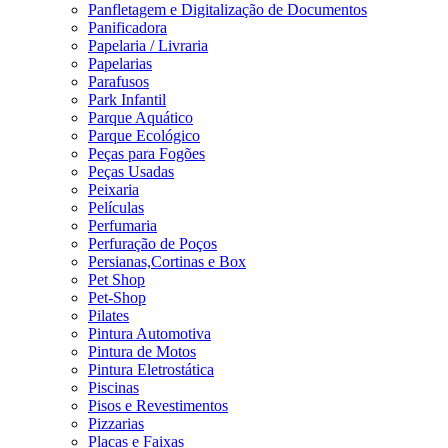
Panfletagem e Digitalização de Documentos
Panificadora
Papelaria / Livraria
Papelarias
Parafusos
Park Infantil
Parque Aquático
Parque Ecológico
Peças para Fogões
Peças Usadas
Peixaria
Películas
Perfumaria
Perfuração de Poços
Persianas,Cortinas e Box
Pet Shop
Pet-Shop
Pilates
Pintura Automotiva
Pintura de Motos
Pintura Eletrostática
Piscinas
Pisos e Revestimentos
Pizzarias
Placas e Faixas