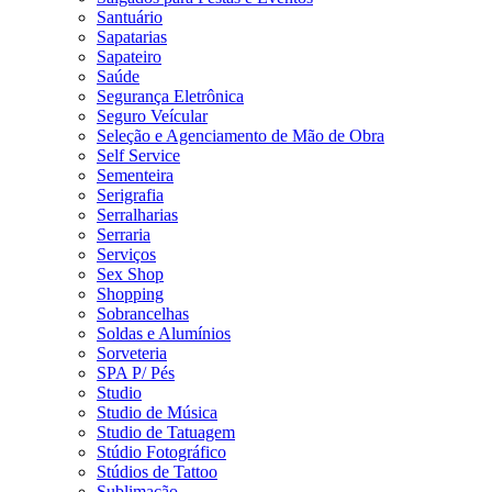
Santuário
Sapatarias
Sapateiro
Saúde
Segurança Eletrônica
Seguro Veícular
Seleção e Agenciamento de Mão de Obra
Self Service
Sementeira
Serigrafia
Serralharias
Serraria
Serviços
Sex Shop
Shopping
Sobrancelhas
Soldas e Alumínios
Sorveteria
SPA P/ Pés
Studio
Studio de Música
Studio de Tatuagem
Stúdio Fotográfico
Stúdios de Tattoo
Sublimação