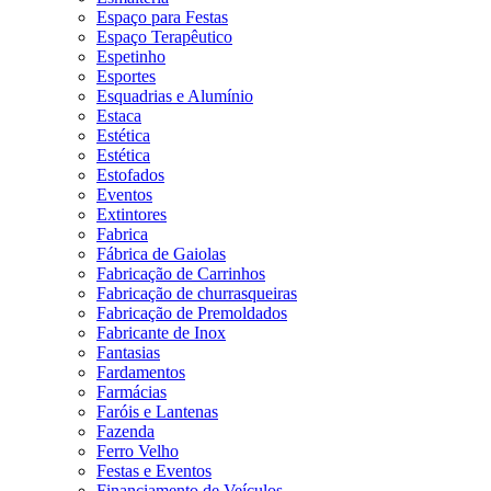
Espaço para Festas
Espaço Terapêutico
Espetinho
Esportes
Esquadrias e Alumínio
Estaca
Estética
Estética
Estofados
Eventos
Extintores
Fabrica
Fábrica de Gaiolas
Fabricação de Carrinhos
Fabricação de churrasqueiras
Fabricação de Premoldados
Fabricante de Inox
Fantasias
Fardamentos
Farmácias
Faróis e Lantenas
Fazenda
Ferro Velho
Festas e Eventos
Financiamento de Veículos