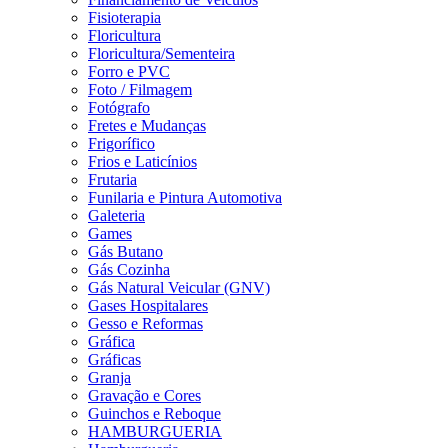
Fisioterapia
Floricultura
Floricultura/Sementeira
Forro e PVC
Foto / Filmagem
Fotógrafo
Fretes e Mudanças
Frigorífico
Frios e Laticínios
Frutaria
Funilaria e Pintura Automotiva
Galeteria
Games
Gás Butano
Gás Cozinha
Gás Natural Veicular (GNV)
Gases Hospitalares
Gesso e Reformas
Gráfica
Gráficas
Granja
Gravação e Cores
Guinchos e Reboque
HAMBURGUERIA