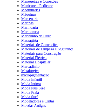
Mangueiras e Conexões
Manicure e Pedicure
Maquinarias
Máquinas
Marcenaria
Marinas
Marmoaria
Marmoraria
Martelinho de Ouro
Massagista
Materiais de Contruções
Materiais de Limpeza e Segurança
Materiais para Construção
Material Elétrico
Material Hospitalar
Mercadinho
Metalúrgica
micropigmentação
Moda Infantil
Moda Íntima
Moda Plus Size
Moda Praia
Moda Surf
Modeladores e Cintas
Moedas Antigas