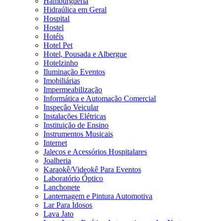
Hamburgueria
Hidraúlica em Geral
Hospital
Hostel
Hotéis
Hotel Pet
Hotel, Pousada e Albergue
Hotelzinho
Iluminação Eventos
Imobiliárias
Impermeabilização
Informática e Automação Comercial
Inspeção Veicular
Instalações Elétricas
Instituição de Ensino
Instrumentos Musicais
Internet
Jalecos e Acessórios Hospitalares
Joalheria
Karaokê/Videokê Para Eventos
Laboratório Óptico
Lanchonete
Lanternagem e Pintura Automotiva
Lar Para Idosos
Lava Jato