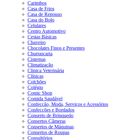
Carimbos
Casa de Frios
Casa de Repouso
Casa do Bolo
Celulares
Centro Automotivo
Cestas Básicas
Chaveiro
Chocolates Finos e Presentes
Churrascaria
Cisternas
Climatização
Clinica Veterinária
Clínicas
Colchões
Colégio
Comic Shop
Comida Saudável
Confecção, Moda, Serviços e Acessórios
Confecções e Bordados
Conserto de Brinquedo
Consertos Câmeras
Consertos de Máquinas
Consertos de Roupas
Consultórios