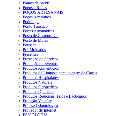
Planos de Saúde
Pneus e Rodas
POÇOS ARTESANAIS
Poços Artesianos
Podologia
Ponto Turístico
Portas Automáticas
Posto de Combustível
Posto de Molas
Pousada
Pré-Moldados
Presentes
Prestação de Serviços
Produção de Eventos
Produtos Alimentícios
Produtos de Limpeza para lavagem de Carros
Produtos Hospitalares
Produtos Naturais
Produtos Ortopédicos
Produtos Químicos
Produtos Regionais ,Frios e Lacticínios
Proteção Veicular
Prótese Odontológica
Provedor de Internet
PSICOLOGIA