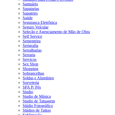
Santuário
Sapatarias
Sapateiro
Saúde
Segurança Eletrônica
Seguro Veícular
Seleção e Agenciamento de Mão de Obra
Self Service
Sementeira
Serigrafia
Serralharias
Serraria
Serviços
Sex Shop
Shopping
Sobrancelhas
Soldas e Alumínios
Sorveteria
SPA P/ Pés
Studio
Studio de Música
Studio de Tatuagem
Stúdio Fotográfico
Stúdios de Tattoo
Sublimação