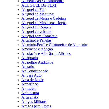
Alimentação / Gastronomia
ALUGUEL DE FLAT
Aluguel de Flat
Aluguel de Máquinas
Aluguel de Mesas e Cadeiras
Aluguel de Mesas para Jogos
Aluguel de Roupas
Aluguel de veículos
Aluguel para Comércio
Alumínio e Panelas
Alumínio,Perfil e Cantoneiras de Alumínio
Amolação e Afiação
Amolação e Afiação de Alicates
Antiquário
Aparelhos Auditivos
Aquário
Ar Condicionado
Ar para Auto
Área de Lazer
Armarinho
Armazém
Arquitetura
Artesanato
Artigos Militares
Artigos para Festas