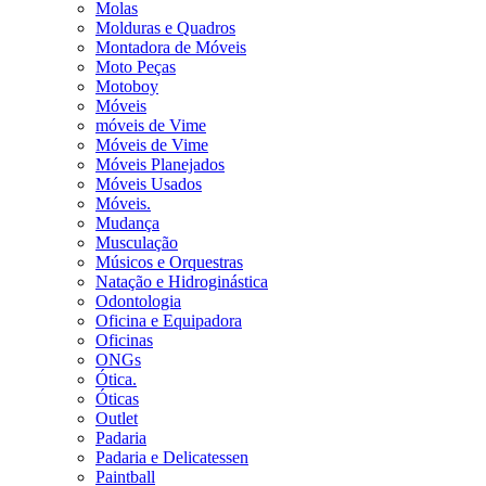
Molas
Molduras e Quadros
Montadora de Móveis
Moto Peças
Motoboy
Móveis
móveis de Vime
Móveis de Vime
Móveis Planejados
Móveis Usados
Móveis.
Mudança
Musculação
Músicos e Orquestras
Natação e Hidroginástica
Odontologia
Oficina e Equipadora
Oficinas
ONGs
Ótica.
Óticas
Outlet
Padaria
Padaria e Delicatessen
Paintball