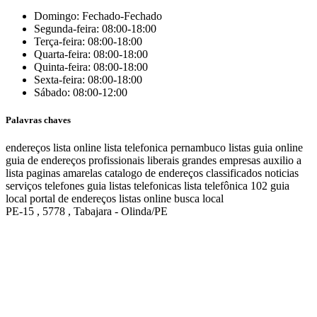
Domingo: Fechado-Fechado
Segunda-feira: 08:00-18:00
Terça-feira: 08:00-18:00
Quarta-feira: 08:00-18:00
Quinta-feira: 08:00-18:00
Sexta-feira: 08:00-18:00
Sábado: 08:00-12:00
Palavras chaves
endereços
lista online
lista telefonica
pernambuco listas
guia online
guia de endereços
profissionais liberais
grandes empresas
auxilio a
lista
paginas amarelas
catalogo de endereços
classificados
noticias
serviços
telefones
guia
listas telefonicas
lista telefônica
102
guia
local
portal de endereços
listas online
busca local
PE-15 , 5778 , Tabajara - Olinda/PE