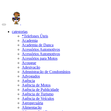
Toggle
navigation
categorias
*Telefones Úteis
Academia
Academia de Dança
Acessórios Automotivos
Acessórios Automotivos
Acessórios para Motos
Açougue
Adesivação
Admnistração de Condomínios
Advogados
Agência
Agência de Motos
Agência de Publicidade
Agência de Turismo
Agência de Veículos
Agropecuária
Alimentação