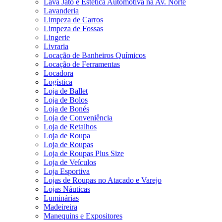
Lava Jato e Estética Automotiva na Av. Norte
Lavanderia
Limpeza de Carros
Limpeza de Fossas
Lingerie
Livraria
Locação de Banheiros Químicos
Locação de Ferramentas
Locadora
Logística
Loja de Ballet
Loja de Bolos
Loja de Bonés
Loja de Conveniência
Loja de Retalhos
Loja de Roupa
Loja de Roupas
Loja de Roupas Plus Size
Loja de Veículos
Loja Esportiva
Lojas de Roupas no Atacado e Varejo
Lojas Náuticas
Luminárias
Madeireira
Manequins e Expositores