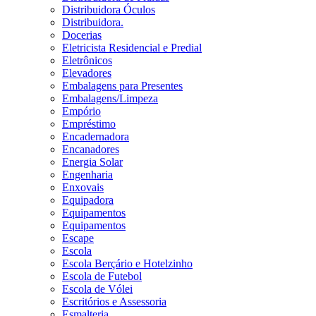
Distribuidora Óculos
Distribuidora.
Docerias
Eletricista Residencial e Predial
Eletrônicos
Elevadores
Embalagens para Presentes
Embalagens/Limpeza
Empório
Empréstimo
Encadernadora
Encanadores
Energia Solar
Engenharia
Enxovais
Equipadora
Equipamentos
Equipamentos
Escape
Escola
Escola Berçário e Hotelzinho
Escola de Futebol
Escola de Vólei
Escritórios e Assessoria
Esmalteria