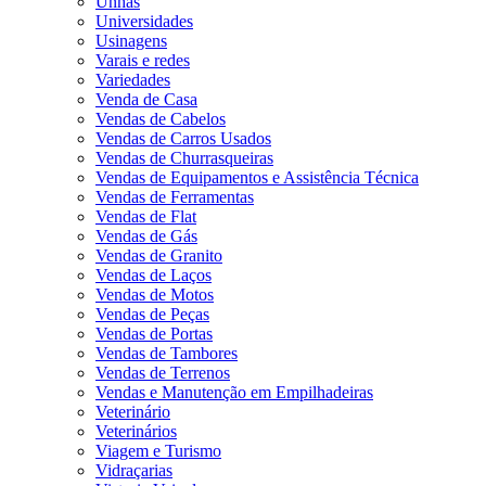
Unhas
Universidades
Usinagens
Varais e redes
Variedades
Venda de Casa
Vendas de Cabelos
Vendas de Carros Usados
Vendas de Churrasqueiras
Vendas de Equipamentos e Assistência Técnica
Vendas de Ferramentas
Vendas de Flat
Vendas de Gás
Vendas de Granito
Vendas de Laços
Vendas de Motos
Vendas de Peças
Vendas de Portas
Vendas de Tambores
Vendas de Terrenos
Vendas e Manutenção em Empilhadeiras
Veterinário
Veterinários
Viagem e Turismo
Vidraçarias