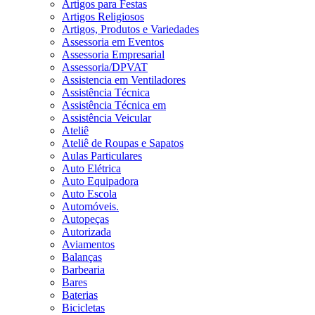
Artigos para Festas
Artigos Religiosos
Artigos, Produtos e Variedades
Assessoria em Eventos
Assessoria Empresarial
Assessoria/DPVAT
Assistencia em Ventiladores
Assistência Técnica
Assistência Técnica em
Assistência Veicular
Ateliê
Ateliê de Roupas e Sapatos
Aulas Particulares
Auto Elétrica
Auto Equipadora
Auto Escola
Automóveis.
Autopeças
Autorizada
Aviamentos
Balanças
Barbearia
Bares
Baterias
Bicicletas