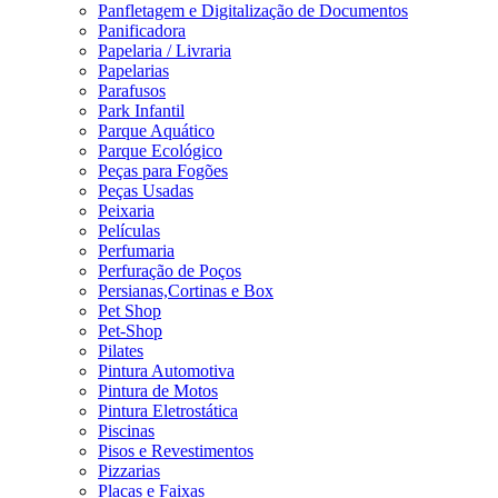
Panfletagem e Digitalização de Documentos
Panificadora
Papelaria / Livraria
Papelarias
Parafusos
Park Infantil
Parque Aquático
Parque Ecológico
Peças para Fogões
Peças Usadas
Peixaria
Películas
Perfumaria
Perfuração de Poços
Persianas,Cortinas e Box
Pet Shop
Pet-Shop
Pilates
Pintura Automotiva
Pintura de Motos
Pintura Eletrostática
Piscinas
Pisos e Revestimentos
Pizzarias
Placas e Faixas