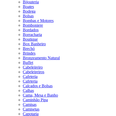
Bijouteria
Boates
Bodega
Bolsas
Bombas e Motores
Bomboniere
Bordados
Borracharia
Boutique
Box Banheiro
Brechó
Brindes
Bronzeamento Natural
Buffet
Cabeleireiro
Cabeleireiros
Cafeteria
Cafeteria
Calçados e Bolsas
Calhas
Cama, Mesa e Banho
Caminhão Pipa
Camisas
Camisetas
Capotaria