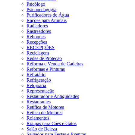
Psicólogo
Psicopedagogia
Purificadores de Água
Rações para Animais
Radiadores
Rastreadores
Reboques
Recepções
RECEPÇÕES
Reciclagem
Redes de Proteção
Reforma e Venda de Cadeiras
Reformas e Pinturas
Refratário
Refrigeração
Relojoaria
Representação
Restaurador e Antiguidades
Restaurantes
Retífica de Motores
Retíica de Motores
Rolamentos
Roupas para Cães e Gatos
Salão de Beleza
Salgados para Festas e Eventos