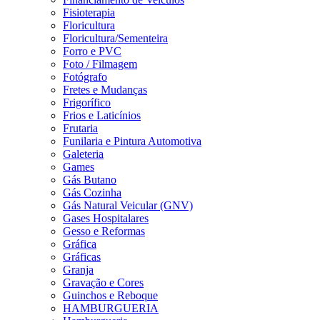
Fisioterapia
Floricultura
Floricultura/Sementeira
Forro e PVC
Foto / Filmagem
Fotógrafo
Fretes e Mudanças
Frigorífico
Frios e Laticínios
Frutaria
Funilaria e Pintura Automotiva
Galeteria
Games
Gás Butano
Gás Cozinha
Gás Natural Veicular (GNV)
Gases Hospitalares
Gesso e Reformas
Gráfica
Gráficas
Granja
Gravação e Cores
Guinchos e Reboque
HAMBURGUERIA