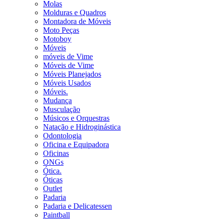
Molas
Molduras e Quadros
Montadora de Móveis
Moto Peças
Motoboy
Móveis
móveis de Vime
Móveis de Vime
Móveis Planejados
Móveis Usados
Móveis.
Mudança
Musculação
Músicos e Orquestras
Natação e Hidroginástica
Odontologia
Oficina e Equipadora
Oficinas
ONGs
Ótica.
Óticas
Outlet
Padaria
Padaria e Delicatessen
Paintball