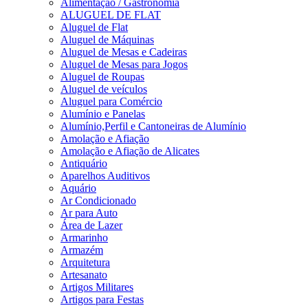
Alimentação / Gastronomia
ALUGUEL DE FLAT
Aluguel de Flat
Aluguel de Máquinas
Aluguel de Mesas e Cadeiras
Aluguel de Mesas para Jogos
Aluguel de Roupas
Aluguel de veículos
Aluguel para Comércio
Alumínio e Panelas
Alumínio,Perfil e Cantoneiras de Alumínio
Amolação e Afiação
Amolação e Afiação de Alicates
Antiquário
Aparelhos Auditivos
Aquário
Ar Condicionado
Ar para Auto
Área de Lazer
Armarinho
Armazém
Arquitetura
Artesanato
Artigos Militares
Artigos para Festas