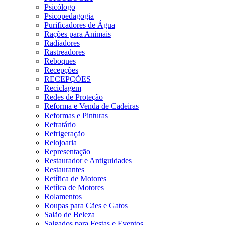
Psicólogo
Psicopedagogia
Purificadores de Água
Rações para Animais
Radiadores
Rastreadores
Reboques
Recepções
RECEPÇÕES
Reciclagem
Redes de Proteção
Reforma e Venda de Cadeiras
Reformas e Pinturas
Refratário
Refrigeração
Relojoaria
Representação
Restaurador e Antiguidades
Restaurantes
Retífica de Motores
Retíica de Motores
Rolamentos
Roupas para Cães e Gatos
Salão de Beleza
Salgados para Festas e Eventos