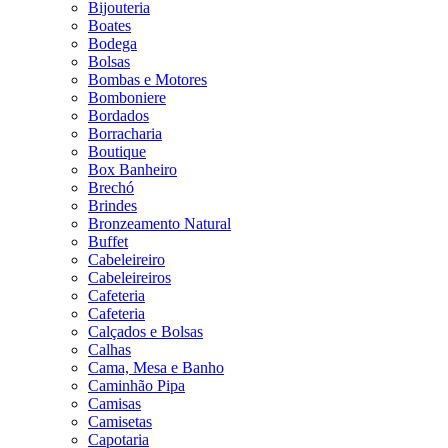
Bijouteria
Boates
Bodega
Bolsas
Bombas e Motores
Bomboniere
Bordados
Borracharia
Boutique
Box Banheiro
Brechó
Brindes
Bronzeamento Natural
Buffet
Cabeleireiro
Cabeleireiros
Cafeteria
Cafeteria
Calçados e Bolsas
Calhas
Cama, Mesa e Banho
Caminhão Pipa
Camisas
Camisetas
Capotaria