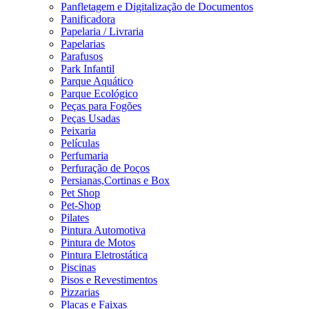
Panfletagem e Digitalização de Documentos
Panificadora
Papelaria / Livraria
Papelarias
Parafusos
Park Infantil
Parque Aquático
Parque Ecológico
Peças para Fogões
Peças Usadas
Peixaria
Películas
Perfumaria
Perfuração de Poços
Persianas,Cortinas e Box
Pet Shop
Pet-Shop
Pilates
Pintura Automotiva
Pintura de Motos
Pintura Eletrostática
Piscinas
Pisos e Revestimentos
Pizzarias
Placas e Faixas