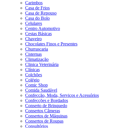
Carimbos
Casa de Frios
Casa de Repouso
Casa do Bolo
Celulares
Centro Automotivo
Cestas Básicas
Chaveiro
Chocolates Finos e Presentes
Churrascaria
Cisternas
Climatização
Clinica Veterinária
Clínicas
Colchões
Colégio
Comic Shop
Comida Saudável
Confecção, Moda, Serviços e Acessórios
Confecções e Bordados
Conserto de Brinquedo
Consertos Câmeras
Consertos de Máquinas
Consertos de Roupas
Consultórios