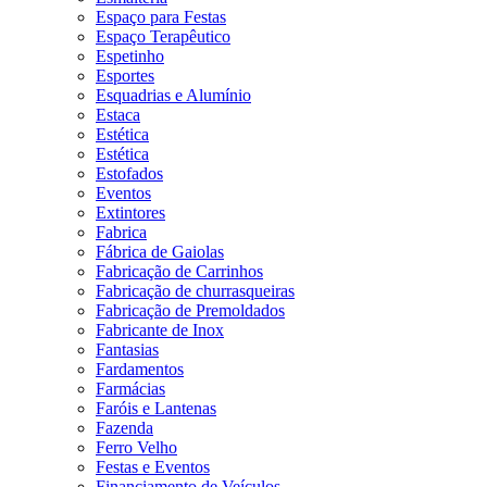
Espaço para Festas
Espaço Terapêutico
Espetinho
Esportes
Esquadrias e Alumínio
Estaca
Estética
Estética
Estofados
Eventos
Extintores
Fabrica
Fábrica de Gaiolas
Fabricação de Carrinhos
Fabricação de churrasqueiras
Fabricação de Premoldados
Fabricante de Inox
Fantasias
Fardamentos
Farmácias
Faróis e Lantenas
Fazenda
Ferro Velho
Festas e Eventos
Financiamento de Veículos