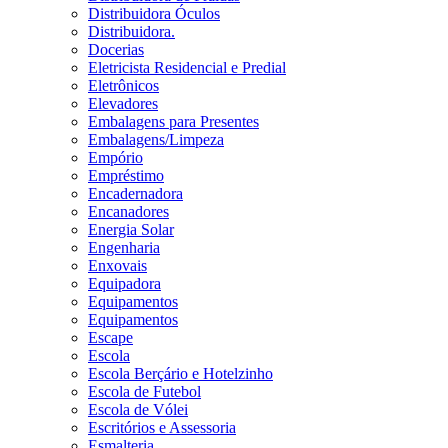
Distribuidora Óculos
Distribuidora.
Docerias
Eletricista Residencial e Predial
Eletrônicos
Elevadores
Embalagens para Presentes
Embalagens/Limpeza
Empório
Empréstimo
Encadernadora
Encanadores
Energia Solar
Engenharia
Enxovais
Equipadora
Equipamentos
Equipamentos
Escape
Escola
Escola Berçário e Hotelzinho
Escola de Futebol
Escola de Vólei
Escritórios e Assessoria
Esmalteria