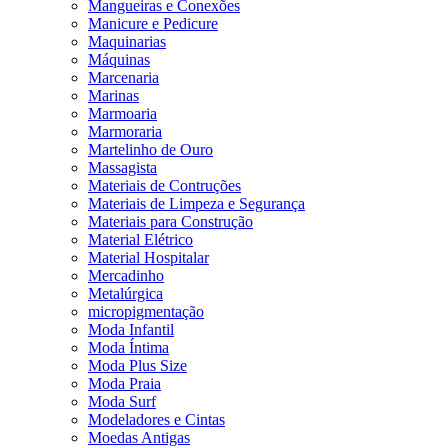
Mangueiras e Conexões
Manicure e Pedicure
Maquinarias
Máquinas
Marcenaria
Marinas
Marmoaria
Marmoraria
Martelinho de Ouro
Massagista
Materiais de Contruções
Materiais de Limpeza e Segurança
Materiais para Construção
Material Elétrico
Material Hospitalar
Mercadinho
Metalúrgica
micropigmentação
Moda Infantil
Moda Íntima
Moda Plus Size
Moda Praia
Moda Surf
Modeladores e Cintas
Moedas Antigas