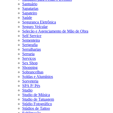
Santuário
Sapatarias
Sapateiro
Saúde
Segurança Eletrônica
Seguro Veícular
Seleção e Agenciamento de Mão de Obra
Self Service
Sementeira
Serigrafia
Serralharias
Serraria
Serviços
Sex Shop
Shopping
Sobrancelhas
Soldas e Alumínios
Sorveteria
SPA P/ Pés
Studio
Studio de Música
Studio de Tatuagem
Stúdio Fotográfico
Stúdios de Tattoo
Sublimação