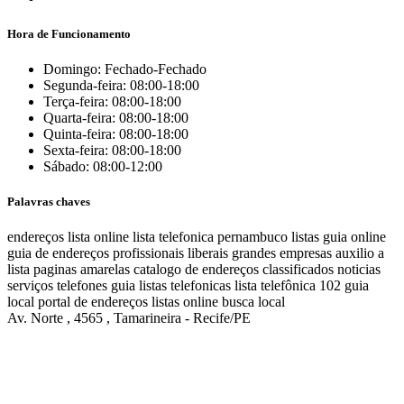
Hora de Funcionamento
Domingo: Fechado-Fechado
Segunda-feira: 08:00-18:00
Terça-feira: 08:00-18:00
Quarta-feira: 08:00-18:00
Quinta-feira: 08:00-18:00
Sexta-feira: 08:00-18:00
Sábado: 08:00-12:00
Palavras chaves
endereços
lista online
lista telefonica
pernambuco listas
guia online
guia de endereços
profissionais liberais
grandes empresas
auxilio a
lista
paginas amarelas
catalogo de endereços
classificados
noticias
serviços
telefones
guia
listas telefonicas
lista telefônica
102
guia
local
portal de endereços
listas online
busca local
Av. Norte , 4565 , Tamarineira - Recife/PE