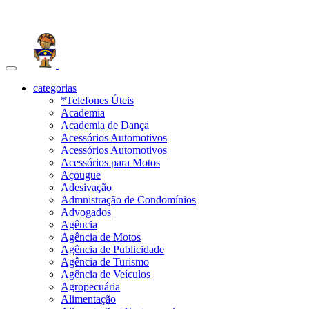
Toggle
navigation
categorias
*Telefones Úteis
Academia
Academia de Dança
Acessórios Automotivos
Acessórios Automotivos
Acessórios para Motos
Açougue
Adesivação
Admnistração de Condomínios
Advogados
Agência
Agência de Motos
Agência de Publicidade
Agência de Turismo
Agência de Veículos
Agropecuária
Alimentação