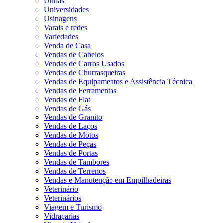
Unhas
Universidades
Usinagens
Varais e redes
Variedades
Venda de Casa
Vendas de Cabelos
Vendas de Carros Usados
Vendas de Churrasqueiras
Vendas de Equipamentos e Assistência Técnica
Vendas de Ferramentas
Vendas de Flat
Vendas de Gás
Vendas de Granito
Vendas de Laços
Vendas de Motos
Vendas de Peças
Vendas de Portas
Vendas de Tambores
Vendas de Terrenos
Vendas e Manutenção em Empilhadeiras
Veterinário
Veterinários
Viagem e Turismo
Vidraçarias