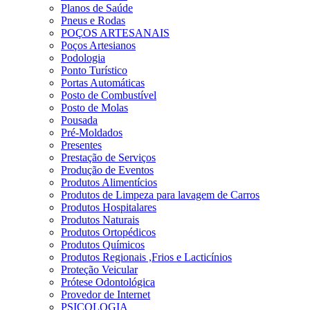
Planos de Saúde
Pneus e Rodas
POÇOS ARTESANAIS
Poços Artesianos
Podologia
Ponto Turístico
Portas Automáticas
Posto de Combustível
Posto de Molas
Pousada
Pré-Moldados
Presentes
Prestação de Serviços
Produção de Eventos
Produtos Alimentícios
Produtos de Limpeza para lavagem de Carros
Produtos Hospitalares
Produtos Naturais
Produtos Ortopédicos
Produtos Químicos
Produtos Regionais ,Frios e Lacticínios
Proteção Veicular
Prótese Odontológica
Provedor de Internet
PSICOLOGIA