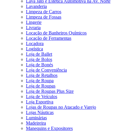
Lava Jato e Estética Automotiva na Av. Norte
Lavanderia
Limpeza de Carros
Limpeza de Fossas
Lingerie
Livraria
Locação de Banheiros Químicos
Locação de Ferramentas
Locadora
Logística
Loja de Ballet
Loja de Bolos
Loja de Bonés
Loja de Conveniência
Loja de Retalhos
Loja de Roupa
Loja de Roupas
Loja de Roupas Plus Size
Loja de Veículos
Loja Esportiva
Lojas de Roupas no Atacado e Varejo
Lojas Náuticas
Luminárias
Madeireira
Manequins e Expositores