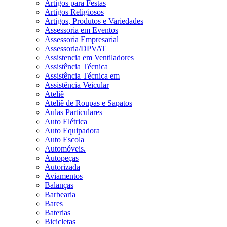
Artigos para Festas
Artigos Religiosos
Artigos, Produtos e Variedades
Assessoria em Eventos
Assessoria Empresarial
Assessoria/DPVAT
Assistencia em Ventiladores
Assistência Técnica
Assistência Técnica em
Assistência Veicular
Ateliê
Ateliê de Roupas e Sapatos
Aulas Particulares
Auto Elétrica
Auto Equipadora
Auto Escola
Automóveis.
Autopeças
Autorizada
Aviamentos
Balanças
Barbearia
Bares
Baterias
Bicicletas