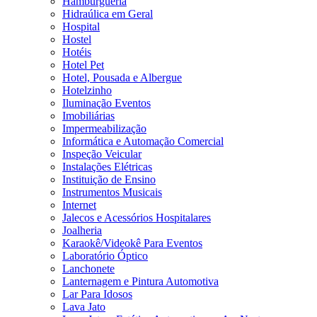
Hamburgueria
Hidraúlica em Geral
Hospital
Hostel
Hotéis
Hotel Pet
Hotel, Pousada e Albergue
Hotelzinho
Iluminação Eventos
Imobiliárias
Impermeabilização
Informática e Automação Comercial
Inspeção Veicular
Instalações Elétricas
Instituição de Ensino
Instrumentos Musicais
Internet
Jalecos e Acessórios Hospitalares
Joalheria
Karaokê/Videokê Para Eventos
Laboratório Óptico
Lanchonete
Lanternagem e Pintura Automotiva
Lar Para Idosos
Lava Jato