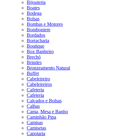
Bijouteria
Boates
Bodega
Bolsas
Bombas e Motores
Bomboniere
Bordados
Borracharia
Boutique
Box Banheiro
Brechó
Brindes
Bronzeamento Natural
Buffet
Cabeleireiro
Cabeleireiros
Cafeteria
Cafeteria
Calçados e Bolsas
Calhas
Cama, Mesa e Banho
Caminhão Pipa
Camisas
Camisetas
Capotaria