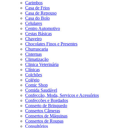
Carimbos
Casa de Frios
Casa de Repouso
Casa do Bolo
Celulares
Centro Automotivo
Cestas Básicas
Chaveiro
Chocolates Finos e Presentes
Churrascaria
Cisternas
Climatização
Clinica Veterinária
Clínicas
Colchões
Colégio
Comic Shop
Comida Saudável
Confecção, Moda, Serviços e Acessórios
Confecções e Bordados
Conserto de Brinquedo
Consertos Câmeras
Consertos de Máquinas
Consertos de Roupas
Consultórios