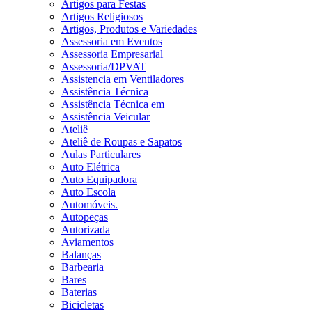
Artigos para Festas
Artigos Religiosos
Artigos, Produtos e Variedades
Assessoria em Eventos
Assessoria Empresarial
Assessoria/DPVAT
Assistencia em Ventiladores
Assistência Técnica
Assistência Técnica em
Assistência Veicular
Ateliê
Ateliê de Roupas e Sapatos
Aulas Particulares
Auto Elétrica
Auto Equipadora
Auto Escola
Automóveis.
Autopeças
Autorizada
Aviamentos
Balanças
Barbearia
Bares
Baterias
Bicicletas