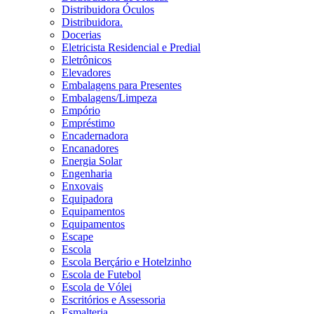
Distribuidora Óculos
Distribuidora.
Docerias
Eletricista Residencial e Predial
Eletrônicos
Elevadores
Embalagens para Presentes
Embalagens/Limpeza
Empório
Empréstimo
Encadernadora
Encanadores
Energia Solar
Engenharia
Enxovais
Equipadora
Equipamentos
Equipamentos
Escape
Escola
Escola Berçário e Hotelzinho
Escola de Futebol
Escola de Vólei
Escritórios e Assessoria
Esmalteria