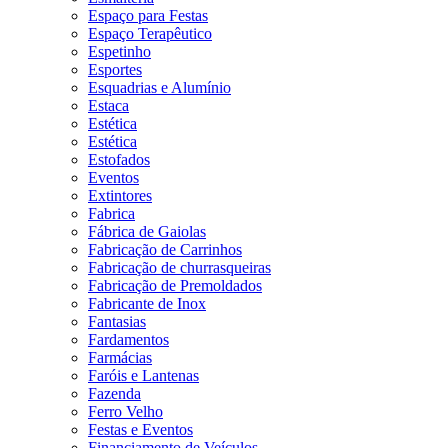
Espaço para Festas
Espaço Terapêutico
Espetinho
Esportes
Esquadrias e Alumínio
Estaca
Estética
Estética
Estofados
Eventos
Extintores
Fabrica
Fábrica de Gaiolas
Fabricação de Carrinhos
Fabricação de churrasqueiras
Fabricação de Premoldados
Fabricante de Inox
Fantasias
Fardamentos
Farmácias
Faróis e Lantenas
Fazenda
Ferro Velho
Festas e Eventos
Financiamento de Veículos