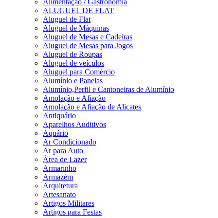
Alimentação / Gastronomia
ALUGUEL DE FLAT
Aluguel de Flat
Aluguel de Máquinas
Aluguel de Mesas e Cadeiras
Aluguel de Mesas para Jogos
Aluguel de Roupas
Aluguel de veículos
Aluguel para Comércio
Alumínio e Panelas
Alumínio,Perfil e Cantoneiras de Alumínio
Amolação e Afiação
Amolação e Afiação de Alicates
Antiquário
Aparelhos Auditivos
Aquário
Ar Condicionado
Ar para Auto
Área de Lazer
Armarinho
Armazém
Arquitetura
Artesanato
Artigos Militares
Artigos para Festas