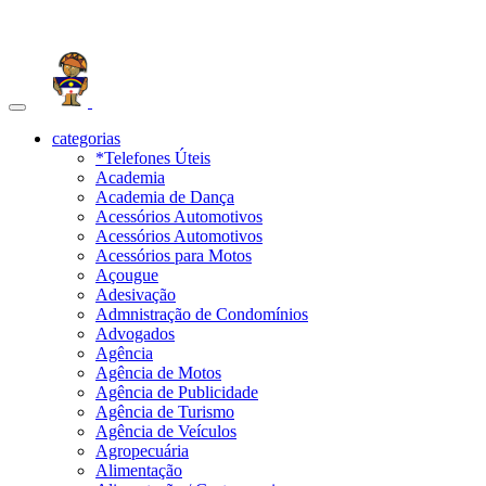
Toggle
navigation
categorias
*Telefones Úteis
Academia
Academia de Dança
Acessórios Automotivos
Acessórios Automotivos
Acessórios para Motos
Açougue
Adesivação
Admnistração de Condomínios
Advogados
Agência
Agência de Motos
Agência de Publicidade
Agência de Turismo
Agência de Veículos
Agropecuária
Alimentação