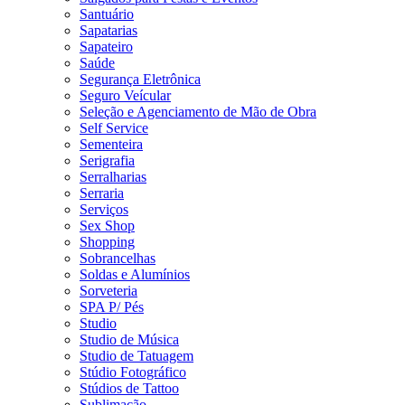
Santuário
Sapatarias
Sapateiro
Saúde
Segurança Eletrônica
Seguro Veícular
Seleção e Agenciamento de Mão de Obra
Self Service
Sementeira
Serigrafia
Serralharias
Serraria
Serviços
Sex Shop
Shopping
Sobrancelhas
Soldas e Alumínios
Sorveteria
SPA P/ Pés
Studio
Studio de Música
Studio de Tatuagem
Stúdio Fotográfico
Stúdios de Tattoo
Sublimação