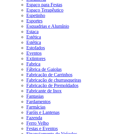
Espaço para Festas
Espaço Terapêutico
Espetinho
Esportes
Esquadrias e Alumínio
Estaca
Estética
Estética
Estofados
Eventos
Extintores
Fabrica
Fábrica de Gaiolas
Fabricação de Carrinhos
Fabricação de churrasqueiras
Fabricação de Premoldados
Fabricante de Inox
Fantasias
Fardamentos
Farmácias
Faróis e Lantenas
Fazenda
Ferro Velho
Festas e Eventos
Financiamento de Veículos