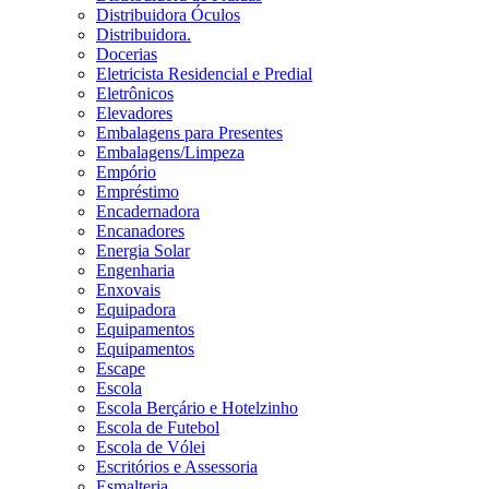
Distribuidora Óculos
Distribuidora.
Docerias
Eletricista Residencial e Predial
Eletrônicos
Elevadores
Embalagens para Presentes
Embalagens/Limpeza
Empório
Empréstimo
Encadernadora
Encanadores
Energia Solar
Engenharia
Enxovais
Equipadora
Equipamentos
Equipamentos
Escape
Escola
Escola Berçário e Hotelzinho
Escola de Futebol
Escola de Vólei
Escritórios e Assessoria
Esmalteria