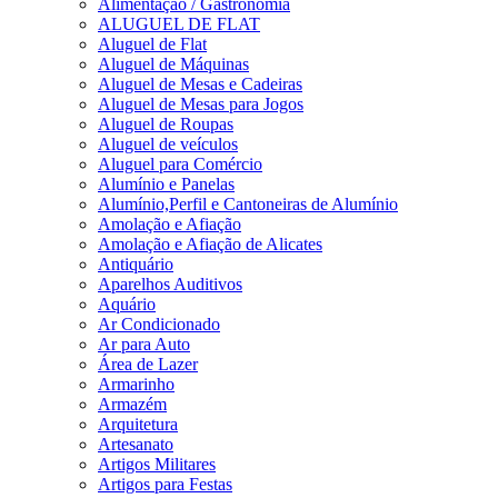
Alimentação / Gastronomia
ALUGUEL DE FLAT
Aluguel de Flat
Aluguel de Máquinas
Aluguel de Mesas e Cadeiras
Aluguel de Mesas para Jogos
Aluguel de Roupas
Aluguel de veículos
Aluguel para Comércio
Alumínio e Panelas
Alumínio,Perfil e Cantoneiras de Alumínio
Amolação e Afiação
Amolação e Afiação de Alicates
Antiquário
Aparelhos Auditivos
Aquário
Ar Condicionado
Ar para Auto
Área de Lazer
Armarinho
Armazém
Arquitetura
Artesanato
Artigos Militares
Artigos para Festas