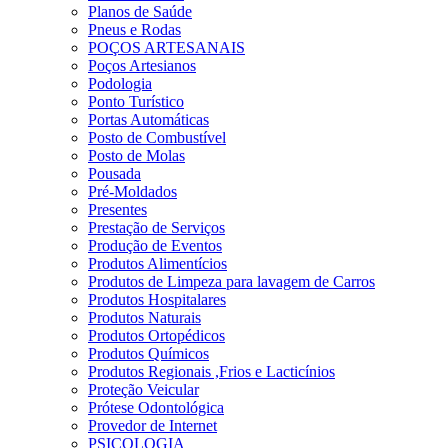
Planos de Saúde
Pneus e Rodas
POÇOS ARTESANAIS
Poços Artesianos
Podologia
Ponto Turístico
Portas Automáticas
Posto de Combustível
Posto de Molas
Pousada
Pré-Moldados
Presentes
Prestação de Serviços
Produção de Eventos
Produtos Alimentícios
Produtos de Limpeza para lavagem de Carros
Produtos Hospitalares
Produtos Naturais
Produtos Ortopédicos
Produtos Químicos
Produtos Regionais ,Frios e Lacticínios
Proteção Veicular
Prótese Odontológica
Provedor de Internet
PSICOLOGIA