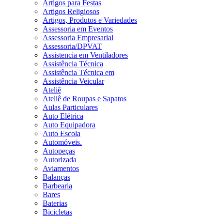
Artigos para Festas
Artigos Religiosos
Artigos, Produtos e Variedades
Assessoria em Eventos
Assessoria Empresarial
Assessoria/DPVAT
Assistencia em Ventiladores
Assistência Técnica
Assistência Técnica em
Assistência Veicular
Ateliê
Ateliê de Roupas e Sapatos
Aulas Particulares
Auto Elétrica
Auto Equipadora
Auto Escola
Automóveis.
Autopeças
Autorizada
Aviamentos
Balanças
Barbearia
Bares
Baterias
Bicicletas