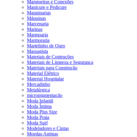
Mangueiras e Conexões
Manicure e Pedicure
Maquinarias
Máquinas
Marcenaria
Marinas
Marmoaria
Marmoraria
Martelinho de Ouro
Massagista
Materiais de Contruções
Materiais de Limpeza e Segurança
Materiais para Construção
Material Elétrico
Material Hospitalar
Mercadinho
Metalúrgica
micropigmentação
Moda Infantil
Moda Íntima
Moda Plus Size
Moda Praia
Moda Surf
Modeladores e Cintas
Moedas Antigas