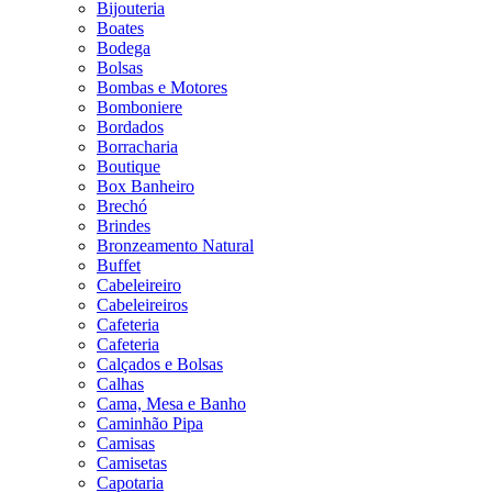
Bijouteria
Boates
Bodega
Bolsas
Bombas e Motores
Bomboniere
Bordados
Borracharia
Boutique
Box Banheiro
Brechó
Brindes
Bronzeamento Natural
Buffet
Cabeleireiro
Cabeleireiros
Cafeteria
Cafeteria
Calçados e Bolsas
Calhas
Cama, Mesa e Banho
Caminhão Pipa
Camisas
Camisetas
Capotaria