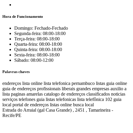
Hora de Funcionamento
Domingo: Fechado-Fechado
Segunda-feira: 08:00-18:00
Terça-feira: 08:00-18:00
Quarta-feira: 08:00-18:00
Quinta-feira: 08:00-18:00
Sexta-feira: 08:00-18:00
Sábado: 08:00-12:00
Palavras chaves
endereços
lista online
lista telefonica
pernambuco listas
guia online
guia de endereços
profissionais liberais
grandes empresas
auxilio a
lista
paginas amarelas
catalogo de endereços
classificados
noticias
serviços
telefones
guia
listas telefonicas
lista telefônica
102
guia
local
portal de endereços
listas online
busca local
Estrada do Arraial (gal Casa Grande) , 2451 , Tamarineira -
Recife/PE