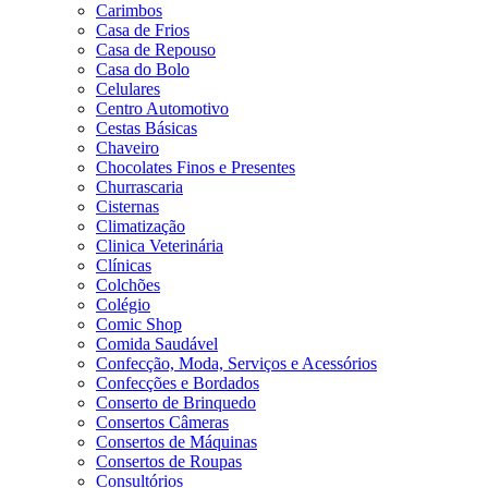
Carimbos
Casa de Frios
Casa de Repouso
Casa do Bolo
Celulares
Centro Automotivo
Cestas Básicas
Chaveiro
Chocolates Finos e Presentes
Churrascaria
Cisternas
Climatização
Clinica Veterinária
Clínicas
Colchões
Colégio
Comic Shop
Comida Saudável
Confecção, Moda, Serviços e Acessórios
Confecções e Bordados
Conserto de Brinquedo
Consertos Câmeras
Consertos de Máquinas
Consertos de Roupas
Consultórios