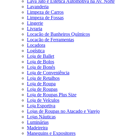
Lava Jato e Estética Automotiva na Av. Norte
Lavanderia
Limpeza de Carros
Limpeza de Fossas
Lingerie
Livraria
Locação de Banheiros Químicos
Locação de Ferramentas
Locadora
Logística
Loja de Ballet
Loja de Bolos
Loja de Bonés
Loja de Conveniência
Loja de Retalhos
Loja de Roupa
Loja de Roupas
Loja de Roupas Plus Size
Loja de Veículos
Loja Esportiva
Lojas de Roupas no Atacado e Varejo
Lojas Náuticas
Luminárias
Madeireira
Manequins e Expositores