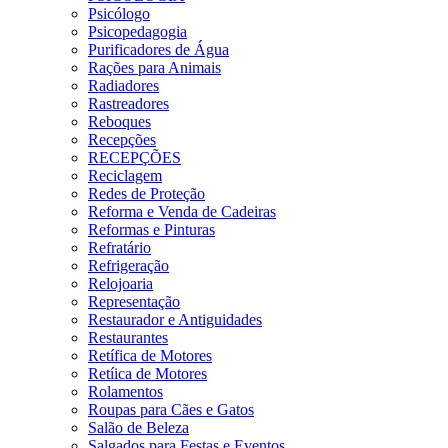
Psicólogo
Psicopedagogia
Purificadores de Água
Rações para Animais
Radiadores
Rastreadores
Reboques
Recepções
RECEPÇÕES
Reciclagem
Redes de Proteção
Reforma e Venda de Cadeiras
Reformas e Pinturas
Refratário
Refrigeração
Relojoaria
Representação
Restaurador e Antiguidades
Restaurantes
Retífica de Motores
Retíica de Motores
Rolamentos
Roupas para Cães e Gatos
Salão de Beleza
Salgados para Festas e Eventos