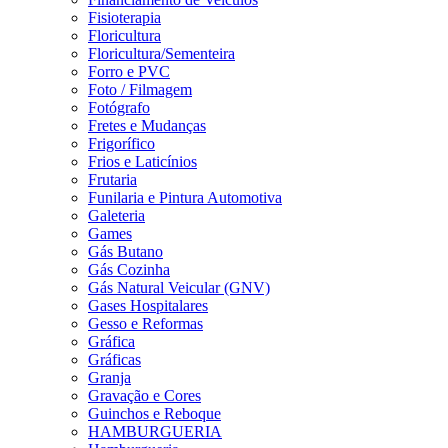
Fisioterapia
Floricultura
Floricultura/Sementeira
Forro e PVC
Foto / Filmagem
Fotógrafo
Fretes e Mudanças
Frigorífico
Frios e Laticínios
Frutaria
Funilaria e Pintura Automotiva
Galeteria
Games
Gás Butano
Gás Cozinha
Gás Natural Veicular (GNV)
Gases Hospitalares
Gesso e Reformas
Gráfica
Gráficas
Granja
Gravação e Cores
Guinchos e Reboque
HAMBURGUERIA