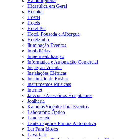
Hamburgueria
Hidraúlica em Geral
Hospital
Hostel
Hotéis
Hotel Pet
Hotel, Pousada e Albergue
Hotelzinho
Iluminação Eventos
Imobiliárias
Impermeabilização
Informática e Automação Comercial
Inspeção Veicular
Instalações Elétricas
Instituição de Ensino
Instrumentos Musicais
Internet
Jalecos e Acessórios Hospitalares
Joalheria
Karaokê/Videokê Para Eventos
Laboratório Óptico
Lanchonete
Lanternagem e Pintura Automotiva
Lar Para Idosos
Lava Jato