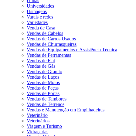
Unhas
Universidades
Usinagens
Varais e redes
Variedades
Venda de Casa
Vendas de Cabelos
Vendas de Carros Usados
Vendas de Churrasqueiras
Vendas de Equipamentos e Assistência Técnica
Vendas de Ferramentas
Vendas de Flat
Vendas de Gás
Vendas de Granito
Vendas de Laços
Vendas de Motos
Vendas de Peças
Vendas de Portas
Vendas de Tambores
Vendas de Terrenos
Vendas e Manutenção em Empilhadeiras
Veterinário
Veterinários
Viagem e Turismo
Vidraçarias