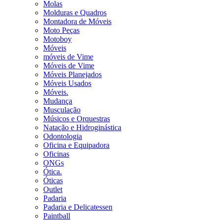
Molas
Molduras e Quadros
Montadora de Móveis
Moto Peças
Motoboy
Móveis
móveis de Vime
Móveis de Vime
Móveis Planejados
Móveis Usados
Móveis.
Mudança
Musculação
Músicos e Orquestras
Natação e Hidroginástica
Odontologia
Oficina e Equipadora
Oficinas
ONGs
Ótica.
Óticas
Outlet
Padaria
Padaria e Delicatessen
Paintball