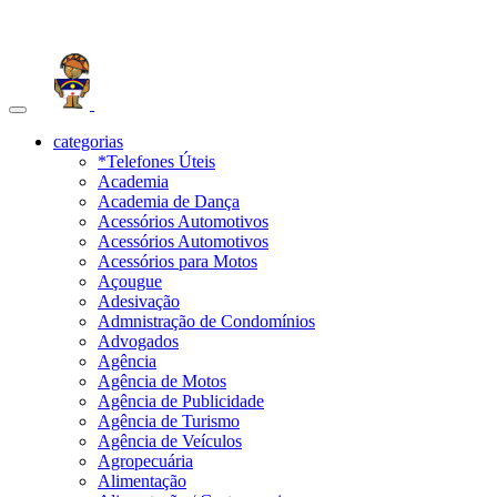
Toggle
navigation
categorias
*Telefones Úteis
Academia
Academia de Dança
Acessórios Automotivos
Acessórios Automotivos
Acessórios para Motos
Açougue
Adesivação
Admnistração de Condomínios
Advogados
Agência
Agência de Motos
Agência de Publicidade
Agência de Turismo
Agência de Veículos
Agropecuária
Alimentação