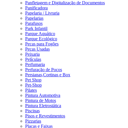
Panfletagem e Digitalização de Documentos
Panificadora
Papelaria / Livraria
Papelarias
Parafusos
Park Infantil
Parque Aquático
Parque Ecológico
Peças para Fogões
Peças Usadas
Peixaria
Películas
Perfumaria
Perfuração de Poços
Persianas,Cortinas e Box
Pet Shop
Pet-Shop
Pilates
Pintura Automotiva
Pintura de Motos
Pintura Eletrostática
Piscinas
Pisos e Revestimentos
Pizzarias
Placas e Faixas