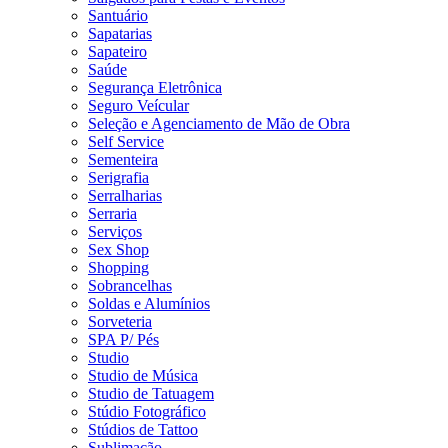
Santuário
Sapatarias
Sapateiro
Saúde
Segurança Eletrônica
Seguro Veícular
Seleção e Agenciamento de Mão de Obra
Self Service
Sementeira
Serigrafia
Serralharias
Serraria
Serviços
Sex Shop
Shopping
Sobrancelhas
Soldas e Alumínios
Sorveteria
SPA P/ Pés
Studio
Studio de Música
Studio de Tatuagem
Stúdio Fotográfico
Stúdios de Tattoo
Sublimação