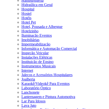
Hamburgueria
Hidraúlica em Geral
Hospital
Hostel
Hotéis
Hotel Pet
Hotel, Pousada e Albergue
Hotelzinho
Iluminação Eventos
Imobiliárias
Impermeabilização
Informática e Automação Comercial
Inspeção Veicular
Instalações Elétricas
Instituição de Ensino
Instrumentos Musicais
Internet
Jalecos e Acessórios Hospitalares
Joalheria
Karaokê/Videokê Para Eventos
Laboratório Óptico
Lanchonete
Lanternagem e Pintura Automotiva
Lar Para Idosos
Lava Jato