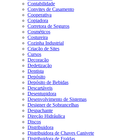
Contabilidade
Convites de Casamento
Cooperativa
Copiadora
Corretora de Seguros
Cosméticos
Costureira
Cozinha Industrial
Criação de Sites
Cursos
Decoração
Dedetização
Dentista
Depósito
Depósito de Bebidas
Descartáveis
Desentupidora
Desenvolvimento de Sistemas
Designer de Sobrancelhas
Despachante
Direção Hidráulica
Discos
Distribuidora
Distribuidora de Chaves Canivete
Distribuidora de Fraldas