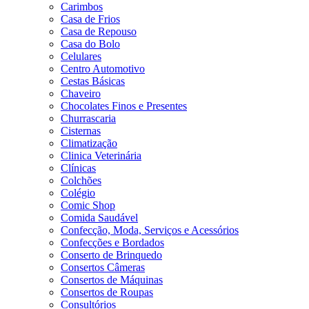
Carimbos
Casa de Frios
Casa de Repouso
Casa do Bolo
Celulares
Centro Automotivo
Cestas Básicas
Chaveiro
Chocolates Finos e Presentes
Churrascaria
Cisternas
Climatização
Clinica Veterinária
Clínicas
Colchões
Colégio
Comic Shop
Comida Saudável
Confecção, Moda, Serviços e Acessórios
Confecções e Bordados
Conserto de Brinquedo
Consertos Câmeras
Consertos de Máquinas
Consertos de Roupas
Consultórios