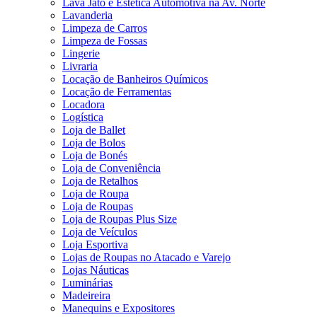
Lava Jato e Estética Automotiva na Av. Norte
Lavanderia
Limpeza de Carros
Limpeza de Fossas
Lingerie
Livraria
Locação de Banheiros Químicos
Locação de Ferramentas
Locadora
Logística
Loja de Ballet
Loja de Bolos
Loja de Bonés
Loja de Conveniência
Loja de Retalhos
Loja de Roupa
Loja de Roupas
Loja de Roupas Plus Size
Loja de Veículos
Loja Esportiva
Lojas de Roupas no Atacado e Varejo
Lojas Náuticas
Luminárias
Madeireira
Manequins e Expositores