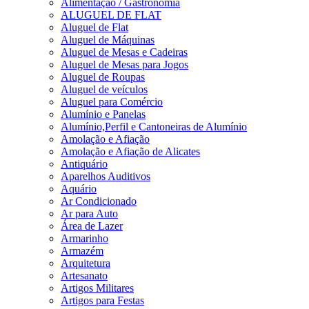
Alimentação / Gastronomia
ALUGUEL DE FLAT
Aluguel de Flat
Aluguel de Máquinas
Aluguel de Mesas e Cadeiras
Aluguel de Mesas para Jogos
Aluguel de Roupas
Aluguel de veículos
Aluguel para Comércio
Alumínio e Panelas
Alumínio,Perfil e Cantoneiras de Alumínio
Amolação e Afiação
Amolação e Afiação de Alicates
Antiquário
Aparelhos Auditivos
Aquário
Ar Condicionado
Ar para Auto
Área de Lazer
Armarinho
Armazém
Arquitetura
Artesanato
Artigos Militares
Artigos para Festas