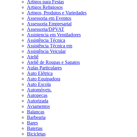
Artigos para Festas
Artigos Religiosos
Artigos, Produtos e Variedades
Assessoria em Eventos
Assessoria Empresarial
Assessoria/DPVAT
Assistencia em Ventiladores
Assistência Técnica
Assistência Técnica em
Assistência Veicular
Ateliê
Ateliê de Roupas e Sapatos
Aulas Particulares
Auto Elétrica
Auto Equipadora
Auto Escola
Automóveis.
Autopeças
Autorizada
Aviamentos
Balanças
Barbearia
Bares
Baterias
Bicicletas