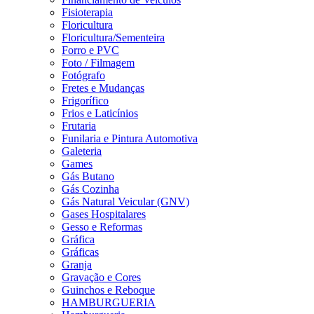
Fisioterapia
Floricultura
Floricultura/Sementeira
Forro e PVC
Foto / Filmagem
Fotógrafo
Fretes e Mudanças
Frigorífico
Frios e Laticínios
Frutaria
Funilaria e Pintura Automotiva
Galeteria
Games
Gás Butano
Gás Cozinha
Gás Natural Veicular (GNV)
Gases Hospitalares
Gesso e Reformas
Gráfica
Gráficas
Granja
Gravação e Cores
Guinchos e Reboque
HAMBURGUERIA