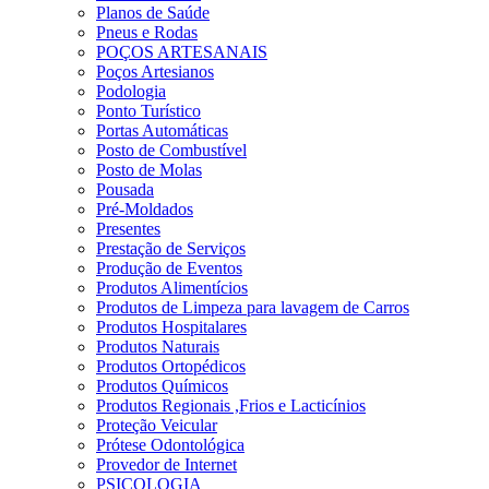
Planos de Saúde
Pneus e Rodas
POÇOS ARTESANAIS
Poços Artesianos
Podologia
Ponto Turístico
Portas Automáticas
Posto de Combustível
Posto de Molas
Pousada
Pré-Moldados
Presentes
Prestação de Serviços
Produção de Eventos
Produtos Alimentícios
Produtos de Limpeza para lavagem de Carros
Produtos Hospitalares
Produtos Naturais
Produtos Ortopédicos
Produtos Químicos
Produtos Regionais ,Frios e Lacticínios
Proteção Veicular
Prótese Odontológica
Provedor de Internet
PSICOLOGIA