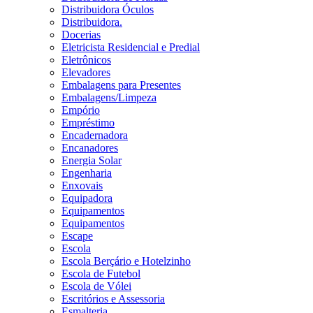
Distribuidora Óculos
Distribuidora.
Docerias
Eletricista Residencial e Predial
Eletrônicos
Elevadores
Embalagens para Presentes
Embalagens/Limpeza
Empório
Empréstimo
Encadernadora
Encanadores
Energia Solar
Engenharia
Enxovais
Equipadora
Equipamentos
Equipamentos
Escape
Escola
Escola Berçário e Hotelzinho
Escola de Futebol
Escola de Vólei
Escritórios e Assessoria
Esmalteria