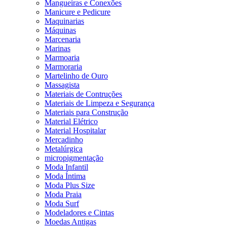
Mangueiras e Conexões
Manicure e Pedicure
Maquinarias
Máquinas
Marcenaria
Marinas
Marmoaria
Marmoraria
Martelinho de Ouro
Massagista
Materiais de Contruções
Materiais de Limpeza e Segurança
Materiais para Construção
Material Elétrico
Material Hospitalar
Mercadinho
Metalúrgica
micropigmentação
Moda Infantil
Moda Íntima
Moda Plus Size
Moda Praia
Moda Surf
Modeladores e Cintas
Moedas Antigas