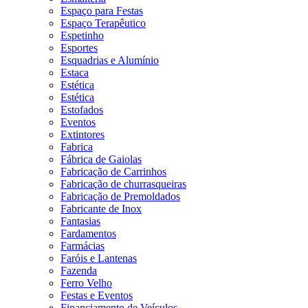
Espaço para Festas
Espaço Terapêutico
Espetinho
Esportes
Esquadrias e Alumínio
Estaca
Estética
Estética
Estofados
Eventos
Extintores
Fabrica
Fábrica de Gaiolas
Fabricação de Carrinhos
Fabricação de churrasqueiras
Fabricação de Premoldados
Fabricante de Inox
Fantasias
Fardamentos
Farmácias
Faróis e Lantenas
Fazenda
Ferro Velho
Festas e Eventos
Financiamento de Veículos