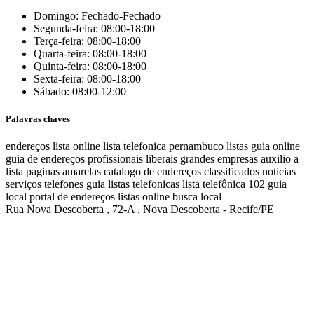
Domingo: Fechado-Fechado
Segunda-feira: 08:00-18:00
Terça-feira: 08:00-18:00
Quarta-feira: 08:00-18:00
Quinta-feira: 08:00-18:00
Sexta-feira: 08:00-18:00
Sábado: 08:00-12:00
Palavras chaves
endereços
lista online
lista telefonica
pernambuco listas
guia online
guia de endereços
profissionais liberais
grandes empresas
auxilio a
lista
paginas amarelas
catalogo de endereços
classificados
noticias
serviços
telefones
guia
listas telefonicas
lista telefônica
102
guia
local
portal de endereços
listas online
busca local
Rua Nova Descoberta , 72-A , Nova Descoberta - Recife/PE