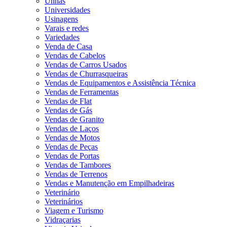
Unhas
Universidades
Usinagens
Varais e redes
Variedades
Venda de Casa
Vendas de Cabelos
Vendas de Carros Usados
Vendas de Churrasqueiras
Vendas de Equipamentos e Assistência Técnica
Vendas de Ferramentas
Vendas de Flat
Vendas de Gás
Vendas de Granito
Vendas de Laços
Vendas de Motos
Vendas de Peças
Vendas de Portas
Vendas de Tambores
Vendas de Terrenos
Vendas e Manutenção em Empilhadeiras
Veterinário
Veterinários
Viagem e Turismo
Vidraçarias