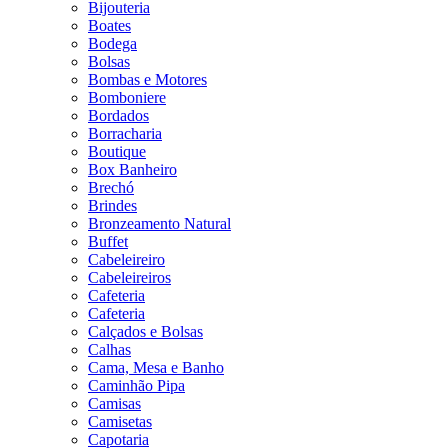
Bijouteria
Boates
Bodega
Bolsas
Bombas e Motores
Bomboniere
Bordados
Borracharia
Boutique
Box Banheiro
Brechó
Brindes
Bronzeamento Natural
Buffet
Cabeleireiro
Cabeleireiros
Cafeteria
Cafeteria
Calçados e Bolsas
Calhas
Cama, Mesa e Banho
Caminhão Pipa
Camisas
Camisetas
Capotaria