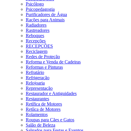
Psicólogo
Psicopedagogia
Purificadores de Água
Rações para Animais
Radiadores
Rastreadores
Reboques
Recepções
RECEPÇÕES
Reciclagem
Redes de Proteção
Reforma e Venda de Cadeiras
Reformas e Pinturas
Refratário
Refrigeração
Relojoaria
Representação
Restaurador e Antiguidades
Restaurantes
Retífica de Motores
Retíica de Motores
Rolamentos
Roupas para Cães e Gatos
Salão de Beleza
Salgados para Festas e Eventos