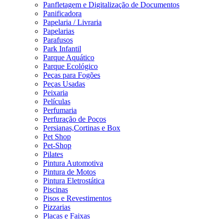
Panfletagem e Digitalização de Documentos
Panificadora
Papelaria / Livraria
Papelarias
Parafusos
Park Infantil
Parque Aquático
Parque Ecológico
Peças para Fogões
Peças Usadas
Peixaria
Películas
Perfumaria
Perfuração de Poços
Persianas,Cortinas e Box
Pet Shop
Pet-Shop
Pilates
Pintura Automotiva
Pintura de Motos
Pintura Eletrostática
Piscinas
Pisos e Revestimentos
Pizzarias
Placas e Faixas