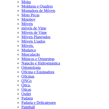
Molas
Molduras e Quadros
Montadora de Móveis
Moto Peças
Motoboy
Móveis
móveis de Vime
Móveis de Vime
Móveis Planejados
Móveis Usados
Móveis.
Mudança
Musculação
Músicos e Orquestras
Natação e Hidroginástica
Odontologia
Oficina e Equipadora
Oficinas
ONGs
Ótica.
Óticas
Outlet
Padaria
Padaria e Delicatessen
Paintball