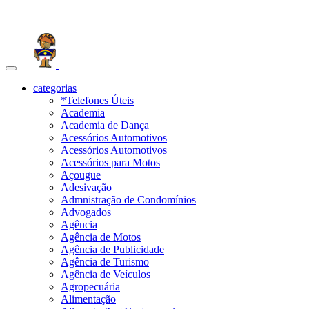
Toggle
navigation
categorias
*Telefones Úteis
Academia
Academia de Dança
Acessórios Automotivos
Acessórios Automotivos
Acessórios para Motos
Açougue
Adesivação
Admnistração de Condomínios
Advogados
Agência
Agência de Motos
Agência de Publicidade
Agência de Turismo
Agência de Veículos
Agropecuária
Alimentação