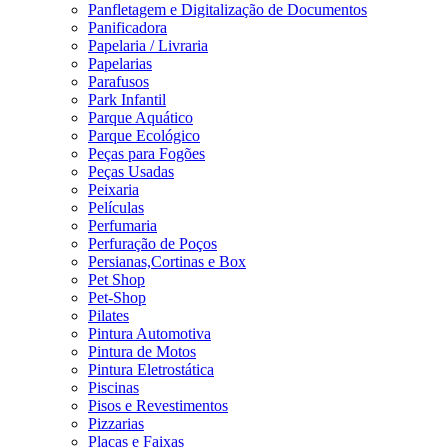
Panfletagem e Digitalização de Documentos
Panificadora
Papelaria / Livraria
Papelarias
Parafusos
Park Infantil
Parque Aquático
Parque Ecológico
Peças para Fogões
Peças Usadas
Peixaria
Películas
Perfumaria
Perfuração de Poços
Persianas,Cortinas e Box
Pet Shop
Pet-Shop
Pilates
Pintura Automotiva
Pintura de Motos
Pintura Eletrostática
Piscinas
Pisos e Revestimentos
Pizzarias
Placas e Faixas