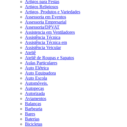
Artigos para Festas
Artigos Religiosos
Artigos, Produtos e Variedades
Assessoria em Eventos
Assessoria Empresarial
Assessoria/DPVAT
Assistencia em Ventiladores
Assistência Técnica
Assistência Técnica em
Assistência Veicular
Ateliê
Ateliê de Roupas e Sapatos
Aulas Particulares
Auto Elétrica
Auto Equipadora
Auto Escola
Automóveis.
Autopeças
Autorizada
Aviamentos
Balanças
Barbearia
Bares
Baterias
Bicicletas