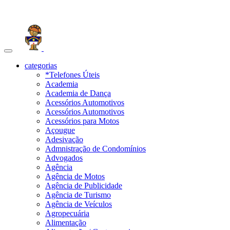
Toggle
navigation
categorias
*Telefones Úteis
Academia
Academia de Dança
Acessórios Automotivos
Acessórios Automotivos
Acessórios para Motos
Açougue
Adesivação
Admnistração de Condomínios
Advogados
Agência
Agência de Motos
Agência de Publicidade
Agência de Turismo
Agência de Veículos
Agropecuária
Alimentação