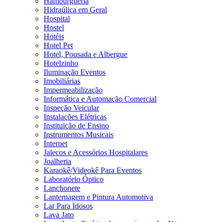
Hamburgueria
Hidraúlica em Geral
Hospital
Hostel
Hotéis
Hotel Pet
Hotel, Pousada e Albergue
Hotelzinho
Iluminação Eventos
Imobiliárias
Impermeabilização
Informática e Automação Comercial
Inspeção Veicular
Instalações Elétricas
Instituição de Ensino
Instrumentos Musicais
Internet
Jalecos e Acessórios Hospitalares
Joalheria
Karaokê/Videokê Para Eventos
Laboratório Óptico
Lanchonete
Lanternagem e Pintura Automotiva
Lar Para Idosos
Lava Jato