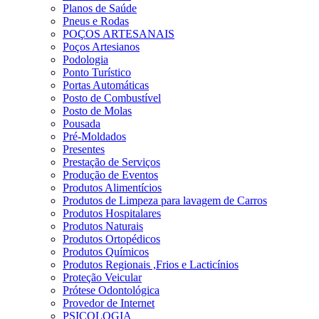
Planos de Saúde
Pneus e Rodas
POÇOS ARTESANAIS
Poços Artesianos
Podologia
Ponto Turístico
Portas Automáticas
Posto de Combustível
Posto de Molas
Pousada
Pré-Moldados
Presentes
Prestação de Serviços
Produção de Eventos
Produtos Alimentícios
Produtos de Limpeza para lavagem de Carros
Produtos Hospitalares
Produtos Naturais
Produtos Ortopédicos
Produtos Químicos
Produtos Regionais ,Frios e Lacticínios
Proteção Veicular
Prótese Odontológica
Provedor de Internet
PSICOLOGIA