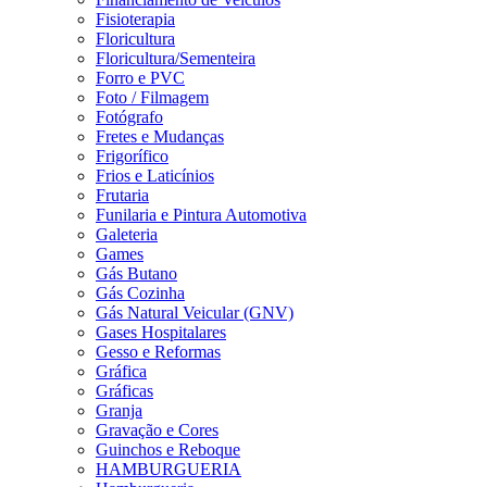
Fisioterapia
Floricultura
Floricultura/Sementeira
Forro e PVC
Foto / Filmagem
Fotógrafo
Fretes e Mudanças
Frigorífico
Frios e Laticínios
Frutaria
Funilaria e Pintura Automotiva
Galeteria
Games
Gás Butano
Gás Cozinha
Gás Natural Veicular (GNV)
Gases Hospitalares
Gesso e Reformas
Gráfica
Gráficas
Granja
Gravação e Cores
Guinchos e Reboque
HAMBURGUERIA