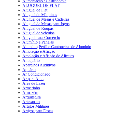
Alimentação / Gastronomia
ALUGUEL DE FLAT
Aluguel de Flat
Aluguel de Máquinas
Aluguel de Mesas e Cadeiras
Aluguel de Mesas para Jogos
Aluguel de Roupas
Aluguel de veículos
Aluguel para Comércio
Alumínio e Panelas
Alumínio,Perfil e Cantoneiras de Alumínio
Amolação e Afiação
Amolação e Afiação de Alicates
Antiquário
Aparelhos Auditivos
Aquário
Ar Condicionado
Ar para Auto
Área de Lazer
Armarinho
Armazém
Arquitetura
Artesanato
Artigos Militares
Artigos para Festas