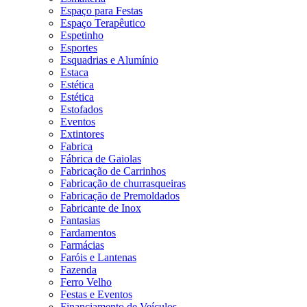
Espaço para Festas
Espaço Terapêutico
Espetinho
Esportes
Esquadrias e Alumínio
Estaca
Estética
Estética
Estofados
Eventos
Extintores
Fabrica
Fábrica de Gaiolas
Fabricação de Carrinhos
Fabricação de churrasqueiras
Fabricação de Premoldados
Fabricante de Inox
Fantasias
Fardamentos
Farmácias
Faróis e Lantenas
Fazenda
Ferro Velho
Festas e Eventos
Financiamento de Veículos