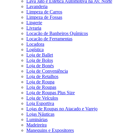
Lava Jato e Estética Automotiva na Av. Norte
Lavanderia
Limpeza de Carros
Limpeza de Fossas
Lingerie
Livraria
Locação de Banheiros Químicos
Locação de Ferramentas
Locadora
Logística
Loja de Ballet
Loja de Bolos
Loja de Bonés
Loja de Conveniência
Loja de Retalhos
Loja de Roupa
Loja de Roupas
Loja de Roupas Plus Size
Loja de Veículos
Loja Esportiva
Lojas de Roupas no Atacado e Varejo
Lojas Náuticas
Luminárias
Madeireira
Manequins e Expositores