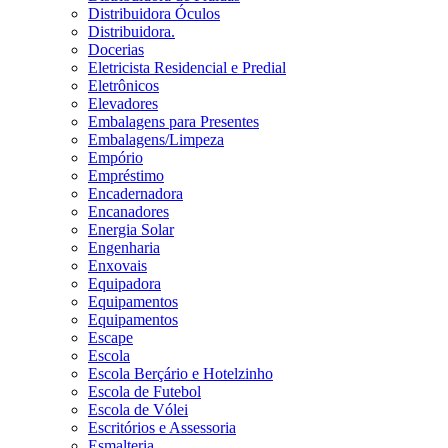
Distribuidora Óculos
Distribuidora.
Docerias
Eletricista Residencial e Predial
Eletrônicos
Elevadores
Embalagens para Presentes
Embalagens/Limpeza
Empório
Empréstimo
Encadernadora
Encanadores
Energia Solar
Engenharia
Enxovais
Equipadora
Equipamentos
Equipamentos
Escape
Escola
Escola Berçário e Hotelzinho
Escola de Futebol
Escola de Vólei
Escritórios e Assessoria
Esmalteria