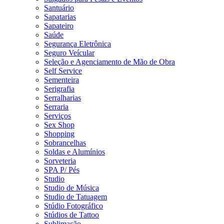
Santuário
Sapatarias
Sapateiro
Saúde
Segurança Eletrônica
Seguro Veícular
Seleção e Agenciamento de Mão de Obra
Self Service
Sementeira
Serigrafia
Serralharias
Serraria
Serviços
Sex Shop
Shopping
Sobrancelhas
Soldas e Alumínios
Sorveteria
SPA P/ Pés
Studio
Studio de Música
Studio de Tatuagem
Stúdio Fotográfico
Stúdios de Tattoo
Sublimação