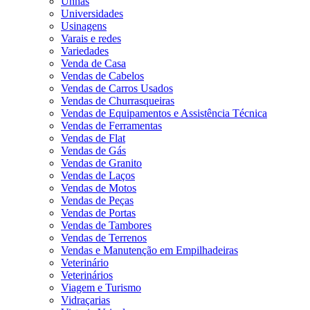
Unhas
Universidades
Usinagens
Varais e redes
Variedades
Venda de Casa
Vendas de Cabelos
Vendas de Carros Usados
Vendas de Churrasqueiras
Vendas de Equipamentos e Assistência Técnica
Vendas de Ferramentas
Vendas de Flat
Vendas de Gás
Vendas de Granito
Vendas de Laços
Vendas de Motos
Vendas de Peças
Vendas de Portas
Vendas de Tambores
Vendas de Terrenos
Vendas e Manutenção em Empilhadeiras
Veterinário
Veterinários
Viagem e Turismo
Vidraçarias