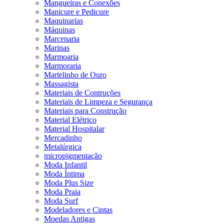
Mangueiras e Conexões
Manicure e Pedicure
Maquinarias
Máquinas
Marcenaria
Marinas
Marmoaria
Marmoraria
Martelinho de Ouro
Massagista
Materiais de Contruções
Materiais de Limpeza e Segurança
Materiais para Construção
Material Elétrico
Material Hospitalar
Mercadinho
Metalúrgica
micropigmentação
Moda Infantil
Moda Íntima
Moda Plus Size
Moda Praia
Moda Surf
Modeladores e Cintas
Moedas Antigas