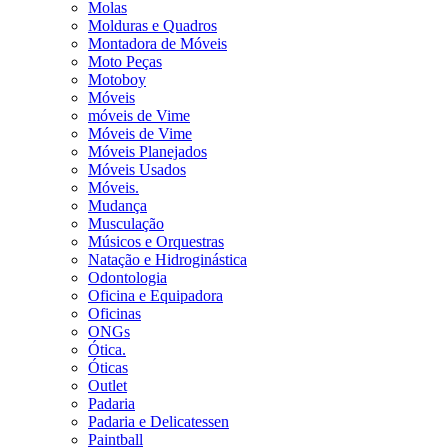
Molas
Molduras e Quadros
Montadora de Móveis
Moto Peças
Motoboy
Móveis
móveis de Vime
Móveis de Vime
Móveis Planejados
Móveis Usados
Móveis.
Mudança
Musculação
Músicos e Orquestras
Natação e Hidroginástica
Odontologia
Oficina e Equipadora
Oficinas
ONGs
Ótica.
Óticas
Outlet
Padaria
Padaria e Delicatessen
Paintball