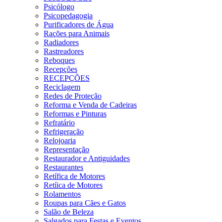
Psicólogo
Psicopedagogia
Purificadores de Água
Rações para Animais
Radiadores
Rastreadores
Reboques
Recepções
RECEPÇÕES
Reciclagem
Redes de Proteção
Reforma e Venda de Cadeiras
Reformas e Pinturas
Refratário
Refrigeração
Relojoaria
Representação
Restaurador e Antiguidades
Restaurantes
Retífica de Motores
Retíica de Motores
Rolamentos
Roupas para Cães e Gatos
Salão de Beleza
Salgados para Festas e Eventos