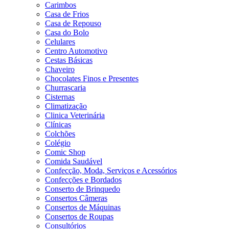
Carimbos
Casa de Frios
Casa de Repouso
Casa do Bolo
Celulares
Centro Automotivo
Cestas Básicas
Chaveiro
Chocolates Finos e Presentes
Churrascaria
Cisternas
Climatização
Clinica Veterinária
Clínicas
Colchões
Colégio
Comic Shop
Comida Saudável
Confecção, Moda, Serviços e Acessórios
Confecções e Bordados
Conserto de Brinquedo
Consertos Câmeras
Consertos de Máquinas
Consertos de Roupas
Consultórios