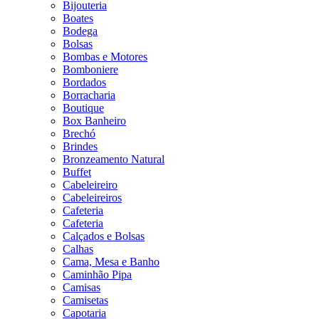
Bijouteria
Boates
Bodega
Bolsas
Bombas e Motores
Bomboniere
Bordados
Borracharia
Boutique
Box Banheiro
Brechó
Brindes
Bronzeamento Natural
Buffet
Cabeleireiro
Cabeleireiros
Cafeteria
Cafeteria
Calçados e Bolsas
Calhas
Cama, Mesa e Banho
Caminhão Pipa
Camisas
Camisetas
Capotaria