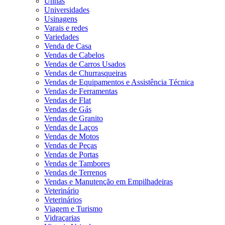
Unhas
Universidades
Usinagens
Varais e redes
Variedades
Venda de Casa
Vendas de Cabelos
Vendas de Carros Usados
Vendas de Churrasqueiras
Vendas de Equipamentos e Assistência Técnica
Vendas de Ferramentas
Vendas de Flat
Vendas de Gás
Vendas de Granito
Vendas de Laços
Vendas de Motos
Vendas de Peças
Vendas de Portas
Vendas de Tambores
Vendas de Terrenos
Vendas e Manutenção em Empilhadeiras
Veterinário
Veterinários
Viagem e Turismo
Vidraçarias