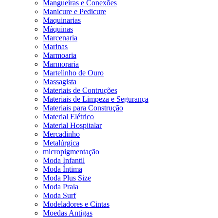
Mangueiras e Conexões
Manicure e Pedicure
Maquinarias
Máquinas
Marcenaria
Marinas
Marmoaria
Marmoraria
Martelinho de Ouro
Massagista
Materiais de Contruções
Materiais de Limpeza e Segurança
Materiais para Construção
Material Elétrico
Material Hospitalar
Mercadinho
Metalúrgica
micropigmentação
Moda Infantil
Moda Íntima
Moda Plus Size
Moda Praia
Moda Surf
Modeladores e Cintas
Moedas Antigas