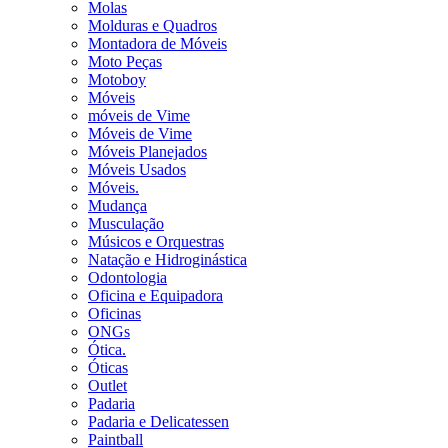
Molas
Molduras e Quadros
Montadora de Móveis
Moto Peças
Motoboy
Móveis
móveis de Vime
Móveis de Vime
Móveis Planejados
Móveis Usados
Móveis.
Mudança
Musculação
Músicos e Orquestras
Natação e Hidroginástica
Odontologia
Oficina e Equipadora
Oficinas
ONGs
Ótica.
Óticas
Outlet
Padaria
Padaria e Delicatessen
Paintball