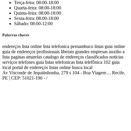
Terça-feira: 08:00-18:00
Quarta-feira: 08:00-18:00
Quinta-feira: 08:00-18:00
Sexta-feira: 08:00-18:00
Sábado: 08:00-12:00
Palavras chaves
endereços
lista online
lista telefonica
pernambuco listas
guia online
guia de endereços
profissionais liberais
grandes empresas
auxilio a
lista
paginas amarelas
catalogo de endereços
classificados
noticias
serviços
telefones
guia
listas telefonicas
lista telefônica
102
guia
local
portal de endereços
listas online
busca local
Av Visconde de Jequitinhonha, 279 s 104 - Boa Viagem , , Recife,
PE | CEP: 51021-190 - /