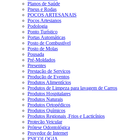
Planos de Saúde
Pneus e Rodas
POÇOS ARTESANAIS
Poços Artesianos
Podologia
Ponto Turístico
Portas Automáticas
Posto de Combustível
Posto de Molas
Pousada
Pré-Moldados
Presentes
Prestação de Serviços
Produção de Eventos
Produtos Alimentícios
Produtos de Limpeza para lavagem de Carros
Produtos Hospitalares
Produtos Naturais
Produtos Ortopédicos
Produtos Químicos
Produtos Regionais ,Frios e Lacticínios
Proteção Veicular
Prótese Odontológica
Provedor de Internet
PSICOLOGIA