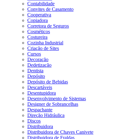
Contabilidade
Convites de Casamento
Cooperativa
Copiadora
Corretora de Seguros
Cosméticos
Costureira
Cozinha Industrial
Criação de Sites
Cursos
Decoração
Dedetização
Dentista
Depósito
Depósito de Bebidas
Descartáveis
Desentupidora
Desenvolvimento de Sistemas
Designer de Sobrancelhas
Despachante
Direção Hidráulica
Discos
Distribuidora
Distribuidora de Chaves Canivete
Distribuidora de Fraldas