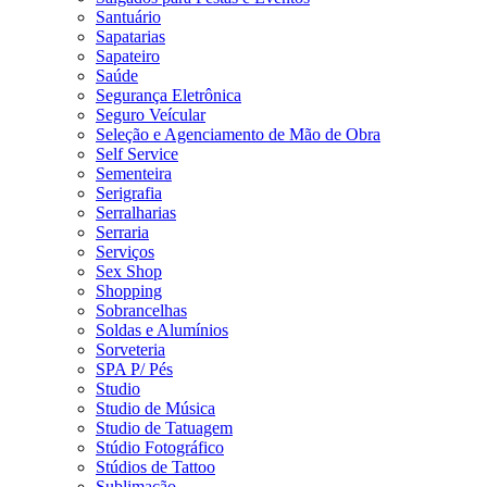
Santuário
Sapatarias
Sapateiro
Saúde
Segurança Eletrônica
Seguro Veícular
Seleção e Agenciamento de Mão de Obra
Self Service
Sementeira
Serigrafia
Serralharias
Serraria
Serviços
Sex Shop
Shopping
Sobrancelhas
Soldas e Alumínios
Sorveteria
SPA P/ Pés
Studio
Studio de Música
Studio de Tatuagem
Stúdio Fotográfico
Stúdios de Tattoo
Sublimação