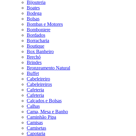
Bijouteria
Boates
Bodega
Bolsas
Bombas e Motores
Bomboniere
Bordados
Borracharia
Boutique
Box Banheiro
Brechó
Brindes
Bronzeamento Natural
Buffet
Cabeleireiro
Cabeleireiros
Cafeteria
Cafeteria
Calçados e Bolsas
Calhas
Cama, Mesa e Banho
Caminhão Pipa
Camisas
Camisetas
Capotaria