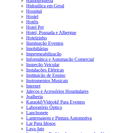
Hamburgueria
Hidraúlica em Geral
Hospital
Hostel
Hotéis
Hotel Pet
Hotel, Pousada e Albergue
Hotelzinho
Iluminação Eventos
Imobiliárias
Impermeabilização
Informática e Automação Comercial
Inspeção Veicular
Instalações Elétricas
Instituição de Ensino
Instrumentos Musicais
Internet
Jalecos e Acessórios Hospitalares
Joalheria
Karaokê/Videokê Para Eventos
Laboratório Óptico
Lanchonete
Lanternagem e Pintura Automotiva
Lar Para Idosos
Lava Jato