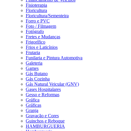
Fisioterapia
Floricultura
Floricultura/Sementeira
Forro e PVC
Foto / Filmagem
Fotógrafo
Fretes e Mudanças
Frigorífico
Frios e Laticínios
Frutaria
Funilaria e Pintura Automotiva
Galeteria
Games
Gás Butano
Gás Cozinha
Gás Natural Veicular (GNV)
Gases Hospitalares
Gesso e Reformas
Gráfica
Gráficas
Granja
Gravação e Cores
Guinchos e Reboque
HAMBURGUERIA