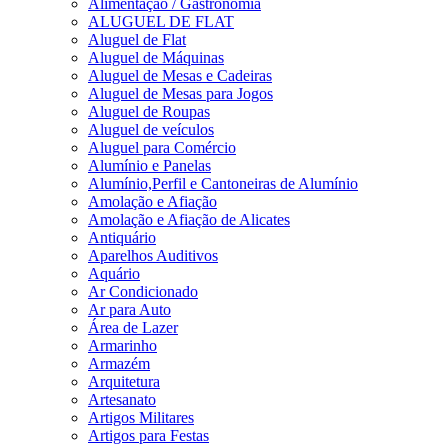
Alimentação / Gastronomia
ALUGUEL DE FLAT
Aluguel de Flat
Aluguel de Máquinas
Aluguel de Mesas e Cadeiras
Aluguel de Mesas para Jogos
Aluguel de Roupas
Aluguel de veículos
Aluguel para Comércio
Alumínio e Panelas
Alumínio,Perfil e Cantoneiras de Alumínio
Amolação e Afiação
Amolação e Afiação de Alicates
Antiquário
Aparelhos Auditivos
Aquário
Ar Condicionado
Ar para Auto
Área de Lazer
Armarinho
Armazém
Arquitetura
Artesanato
Artigos Militares
Artigos para Festas