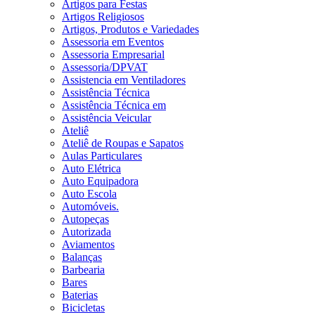
Artigos para Festas
Artigos Religiosos
Artigos, Produtos e Variedades
Assessoria em Eventos
Assessoria Empresarial
Assessoria/DPVAT
Assistencia em Ventiladores
Assistência Técnica
Assistência Técnica em
Assistência Veicular
Ateliê
Ateliê de Roupas e Sapatos
Aulas Particulares
Auto Elétrica
Auto Equipadora
Auto Escola
Automóveis.
Autopeças
Autorizada
Aviamentos
Balanças
Barbearia
Bares
Baterias
Bicicletas