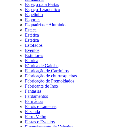
Espaço para Festas
Espaço Terapêutico
Espetinho
Esportes
Esquadrias e Alumínio
Estaca
Estética
Estética
Estofados
Eventos
Extintores
Fabrica
Fábrica de Gaiolas
Fabricação de Carrinhos
Fabricação de churrasqueiras
Fabricação de Premoldados
Fabricante de Inox
Fantasias
Fardamentos
Farmácias
Faróis e Lantenas
Fazenda
Ferro Velho
Festas e Eventos
Financiamento de Veículos