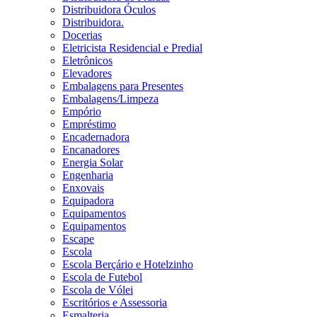
Distribuidora Óculos
Distribuidora.
Docerias
Eletricista Residencial e Predial
Eletrônicos
Elevadores
Embalagens para Presentes
Embalagens/Limpeza
Empório
Empréstimo
Encadernadora
Encanadores
Energia Solar
Engenharia
Enxovais
Equipadora
Equipamentos
Equipamentos
Escape
Escola
Escola Berçário e Hotelzinho
Escola de Futebol
Escola de Vólei
Escritórios e Assessoria
Esmalteria