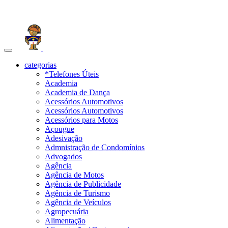
Toggle
navigation
categorias
*Telefones Úteis
Academia
Academia de Dança
Acessórios Automotivos
Acessórios Automotivos
Acessórios para Motos
Açougue
Adesivação
Admnistração de Condomínios
Advogados
Agência
Agência de Motos
Agência de Publicidade
Agência de Turismo
Agência de Veículos
Agropecuária
Alimentação