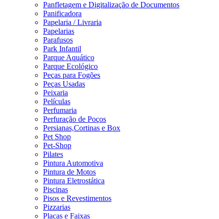
Panfletagem e Digitalização de Documentos
Panificadora
Papelaria / Livraria
Papelarias
Parafusos
Park Infantil
Parque Aquático
Parque Ecológico
Peças para Fogões
Peças Usadas
Peixaria
Películas
Perfumaria
Perfuração de Poços
Persianas,Cortinas e Box
Pet Shop
Pet-Shop
Pilates
Pintura Automotiva
Pintura de Motos
Pintura Eletrostática
Piscinas
Pisos e Revestimentos
Pizzarias
Placas e Faixas