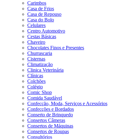
Carimbos
Casa de Frios
Casa de Repouso
Casa do Bolo
Celulares
Centro Automotivo
Cestas Básicas
Chaveiro
Chocolates Finos e Presentes
Churrascaria
Cisternas
Climatização
Clinica Veterinária
Clínicas
Colchões
Colégio
Comic Shop
Comida Saudável
Confecção, Moda, Serviços e Acessórios
Confecções e Bordados
Conserto de Brinquedo
Consertos Câmeras
Consertos de Máquinas
Consertos de Roupas
Consultórios