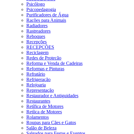
Psicólogo
Psicopedagogia
Purificadores de Água
Rações para Animais
Radiadores
Rastreadores
Reboques
Recepções
RECEPÇÕES
Reciclagem
Redes de Proteção
Reforma e Venda de Cadeiras
Reformas e Pinturas
Refratário
Refrigeração
Relojoaria
Representação
Restaurador e Antiguidades
Restaurantes
Retífica de Motores
Retíica de Motores
Rolamentos
Roupas para Cães e Gatos
Salão de Beleza
Salgados para Festas e Eventos