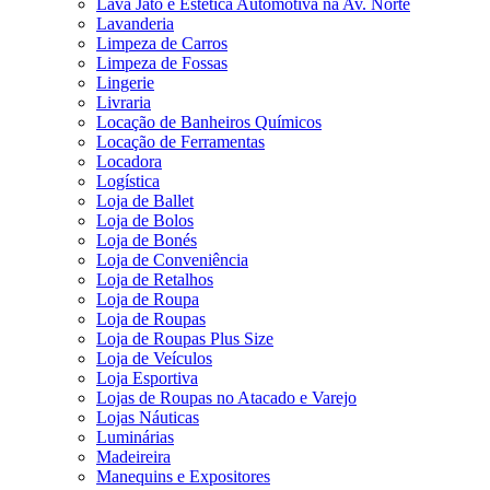
Lava Jato e Estética Automotiva na Av. Norte
Lavanderia
Limpeza de Carros
Limpeza de Fossas
Lingerie
Livraria
Locação de Banheiros Químicos
Locação de Ferramentas
Locadora
Logística
Loja de Ballet
Loja de Bolos
Loja de Bonés
Loja de Conveniência
Loja de Retalhos
Loja de Roupa
Loja de Roupas
Loja de Roupas Plus Size
Loja de Veículos
Loja Esportiva
Lojas de Roupas no Atacado e Varejo
Lojas Náuticas
Luminárias
Madeireira
Manequins e Expositores