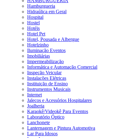
HAMBURGUERIA
Hamburgueria
Hidraúlica em Geral
Hospital
Hostel
Hotéis
Hotel Pet
Hotel, Pousada e Albergue
Hotelzinho
Iluminação Eventos
Imobiliárias
Impermeabilização
Informática e Automação Comercial
Inspeção Veicular
Instalações Elétricas
Instituição de Ensino
Instrumentos Musicais
Internet
Jalecos e Acessórios Hospitalares
Joalheria
Karaokê/Videokê Para Eventos
Laboratório Óptico
Lanchonete
Lanternagem e Pintura Automotiva
Lar Para Idosos