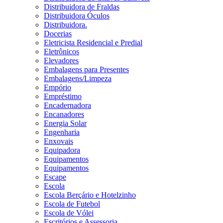
Distribuidora de Fraldas
Distribuidora Óculos
Distribuidora.
Docerias
Eletricista Residencial e Predial
Eletrônicos
Elevadores
Embalagens para Presentes
Embalagens/Limpeza
Empório
Empréstimo
Encadernadora
Encanadores
Energia Solar
Engenharia
Enxovais
Equipadora
Equipamentos
Equipamentos
Escape
Escola
Escola Berçário e Hotelzinho
Escola de Futebol
Escola de Vólei
Escritórios e Assessoria