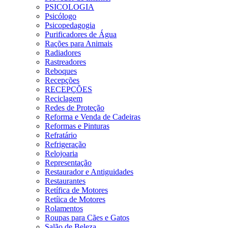
PSICOLOGIA
Psicólogo
Psicopedagogia
Purificadores de Água
Rações para Animais
Radiadores
Rastreadores
Reboques
Recepções
RECEPÇÕES
Reciclagem
Redes de Proteção
Reforma e Venda de Cadeiras
Reformas e Pinturas
Refratário
Refrigeração
Relojoaria
Representação
Restaurador e Antiguidades
Restaurantes
Retífica de Motores
Retíica de Motores
Rolamentos
Roupas para Cães e Gatos
Salão de Beleza