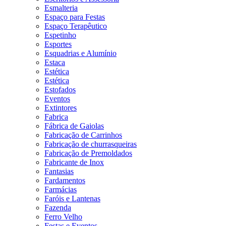
Esmalteria
Espaço para Festas
Espaço Terapêutico
Espetinho
Esportes
Esquadrias e Alumínio
Estaca
Estética
Estética
Estofados
Eventos
Extintores
Fabrica
Fábrica de Gaiolas
Fabricação de Carrinhos
Fabricação de churrasqueiras
Fabricação de Premoldados
Fabricante de Inox
Fantasias
Fardamentos
Farmácias
Faróis e Lantenas
Fazenda
Ferro Velho
Festas e Eventos