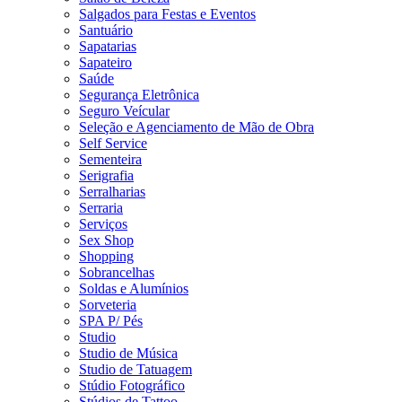
Salgados para Festas e Eventos
Santuário
Sapatarias
Sapateiro
Saúde
Segurança Eletrônica
Seguro Veícular
Seleção e Agenciamento de Mão de Obra
Self Service
Sementeira
Serigrafia
Serralharias
Serraria
Serviços
Sex Shop
Shopping
Sobrancelhas
Soldas e Alumínios
Sorveteria
SPA P/ Pés
Studio
Studio de Música
Studio de Tatuagem
Stúdio Fotográfico
Stúdios de Tattoo