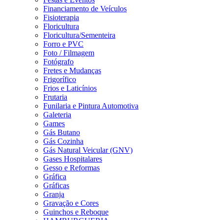
Financiamento de Veículos
Fisioterapia
Floricultura
Floricultura/Sementeira
Forro e PVC
Foto / Filmagem
Fotógrafo
Fretes e Mudanças
Frigorífico
Frios e Laticínios
Frutaria
Funilaria e Pintura Automotiva
Galeteria
Games
Gás Butano
Gás Cozinha
Gás Natural Veicular (GNV)
Gases Hospitalares
Gesso e Reformas
Gráfica
Gráficas
Granja
Gravação e Cores
Guinchos e Reboque