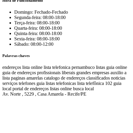
Hora de Funcionamento
Domingo: Fechado-Fechado
Segunda-feira: 08:00-18:00
Terça-feira: 08:00-18:00
Quarta-feira: 08:00-18:00
Quinta-feira: 08:00-18:00
Sexta-feira: 08:00-18:00
Sábado: 08:00-12:00
Palavras chaves
endereços
lista online
lista telefonica
pernambuco listas
guia online
guia de endereços
profissionais liberais
grandes empresas
auxilio a
lista
paginas amarelas
catalogo de endereços
classificados
noticias
serviços
telefones
guia
listas telefonicas
lista telefônica
102
guia
local
portal de endereços
listas online
busca local
Av. Norte , 5229 , Casa Amarela - Recife/PE