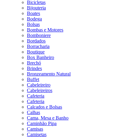
Bicicletas
Bijouteria
Boates
Bodega
Bolsas
Bombas e Motores
Bomboniere
Bordados
Borracharia
Boutique
Box Banheiro
Brechó
Brindes
Bronzeamento Natural
Buffet
Cabeleireiro
Cabeleireiros
Cafeteria
Cafeteria
Calçados e Bolsas
Calhas
Cama, Mesa e Banho
Caminhão Pipa
Camisas
Camisetas