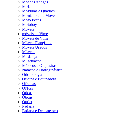
Moedas Antigas
Molas
Molduras e Quadros
Montadora de Móveis
Moto Peças
Motoboy
Móveis
móveis de Vime
Móveis de Vime
Móveis Planejados
Móveis Usados
Móveis.
Mudança
Musculação
Músicos e Orquestras
Natação e Hidroginástica
Odontologia
Oficina e Equipadora
Oficinas
ONGs
Ótica.
Óticas
Outlet
Padaria
Padaria e Delicatessen