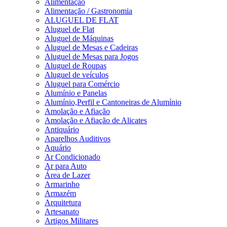
Alimentação
Alimentação / Gastronomia
ALUGUEL DE FLAT
Aluguel de Flat
Aluguel de Máquinas
Aluguel de Mesas e Cadeiras
Aluguel de Mesas para Jogos
Aluguel de Roupas
Aluguel de veículos
Aluguel para Comércio
Alumínio e Panelas
Alumínio,Perfil e Cantoneiras de Alumínio
Amolação e Afiação
Amolação e Afiação de Alicates
Antiquário
Aparelhos Auditivos
Aquário
Ar Condicionado
Ar para Auto
Área de Lazer
Armarinho
Armazém
Arquitetura
Artesanato
Artigos Militares