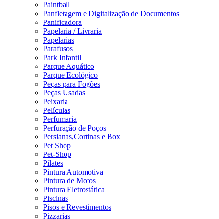
Paintball
Panfletagem e Digitalização de Documentos
Panificadora
Papelaria / Livraria
Papelarias
Parafusos
Park Infantil
Parque Aquático
Parque Ecológico
Peças para Fogões
Peças Usadas
Peixaria
Películas
Perfumaria
Perfuração de Poços
Persianas,Cortinas e Box
Pet Shop
Pet-Shop
Pilates
Pintura Automotiva
Pintura de Motos
Pintura Eletrostática
Piscinas
Pisos e Revestimentos
Pizzarias