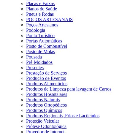
Placas e Faixas
Planos de Saúde
Pneus e Rodas
POÇOS ARTESANAIS
Poços Artesianos
Podologia
Ponto Turístico
Portas Automáticas
Posto de Combustível
Posto de Molas
Pousada
Pré-Moldados
Presentes
Prestação de Serviços
Produção de Eventos
Produtos Alimentícios
Produtos de Limpeza para lavagem de Carros
Produtos Hospitalares
Produtos Naturais
Produtos Ortopédicos
Produtos Químicos
Produtos Regionais ,Frios e Lacticínios
Proteção Veicular
Prótese Odontológica
Provedor de Internet