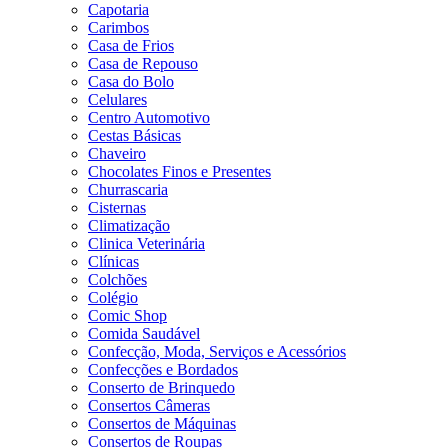
Capotaria
Carimbos
Casa de Frios
Casa de Repouso
Casa do Bolo
Celulares
Centro Automotivo
Cestas Básicas
Chaveiro
Chocolates Finos e Presentes
Churrascaria
Cisternas
Climatização
Clinica Veterinária
Clínicas
Colchões
Colégio
Comic Shop
Comida Saudável
Confecção, Moda, Serviços e Acessórios
Confecções e Bordados
Conserto de Brinquedo
Consertos Câmeras
Consertos de Máquinas
Consertos de Roupas