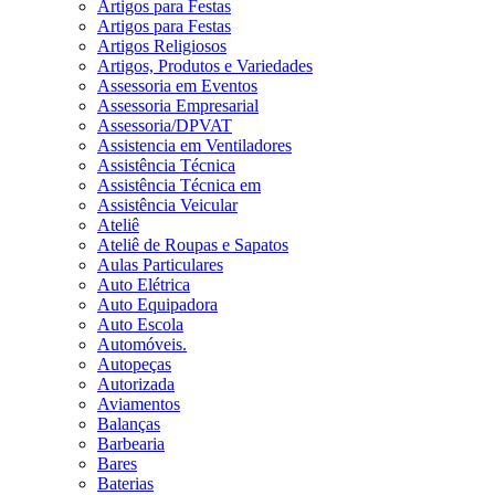
Artigos para Festas
Artigos para Festas
Artigos Religiosos
Artigos, Produtos e Variedades
Assessoria em Eventos
Assessoria Empresarial
Assessoria/DPVAT
Assistencia em Ventiladores
Assistência Técnica
Assistência Técnica em
Assistência Veicular
Ateliê
Ateliê de Roupas e Sapatos
Aulas Particulares
Auto Elétrica
Auto Equipadora
Auto Escola
Automóveis.
Autopeças
Autorizada
Aviamentos
Balanças
Barbearia
Bares
Baterias