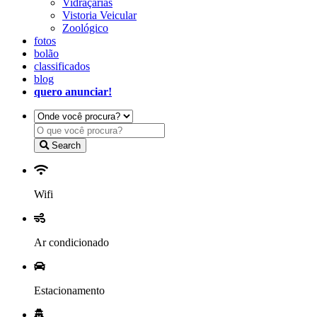
Vidraçarias
Vistoria Veicular
Zoológico
fotos
bolão
classificados
blog
quero anunciar!
Search
Wifi
Ar condicionado
Estacionamento