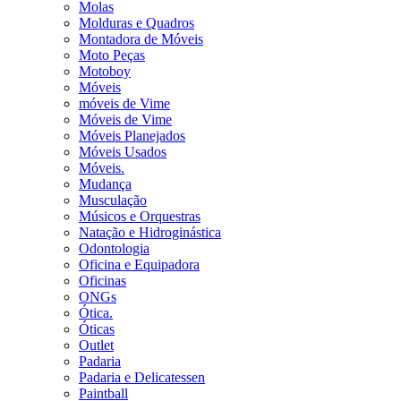
Molas
Molduras e Quadros
Montadora de Móveis
Moto Peças
Motoboy
Móveis
móveis de Vime
Móveis de Vime
Móveis Planejados
Móveis Usados
Móveis.
Mudança
Musculação
Músicos e Orquestras
Natação e Hidroginástica
Odontologia
Oficina e Equipadora
Oficinas
ONGs
Ótica.
Óticas
Outlet
Padaria
Padaria e Delicatessen
Paintball