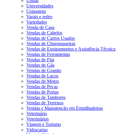
Unhas
Universidades
Usinagens
Varais e redes
Variedades
Venda de Casa
Vendas de Cabelos
Vendas de Carros Usados
Vendas de Churrasqueiras
Vendas de Equipamentos e Assistência Técnica
Vendas de Ferramentas
Vendas de Flat
Vendas de Gás
Vendas de Granito
Vendas de Laços
Vendas de Motos
Vendas de Peças
Vendas de Portas
Vendas de Tambores
Vendas de Terrenos
Vendas e Manutenção em Empilhadeiras
Veterinário
Veterinários
Viagem e Turismo
Vidraçarias