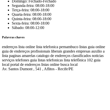
Domingo: Fechado-Fechado
Segunda-feira: 08:00-18:00
Terça-feira: 08:00-18:00
Quarta-feira: 08:00-18:00
Quinta-feira: 08:00-18:00
Sexta-feira: 08:00-18:00
Sábado: 08:00-12:00
Palavras chaves
endereços
lista online
lista telefonica
pernambuco listas
guia online
guia de endereços
profissionais liberais
grandes empresas
auxilio a
lista
paginas amarelas
catalogo de endereços
classificados
noticias
serviços
telefones
guia
listas telefonicas
lista telefônica
102
guia
local
portal de endereços
listas online
busca local
Av. Santos Dumont , 541 , Aflitos - Recife/PE