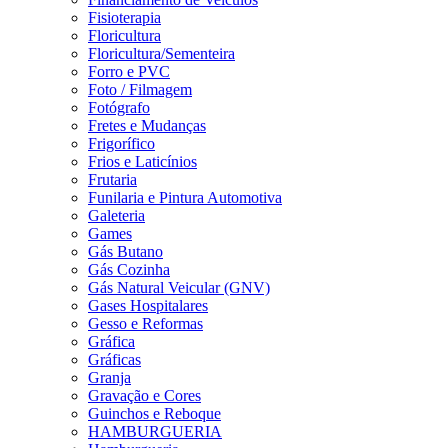
Fisioterapia
Floricultura
Floricultura/Sementeira
Forro e PVC
Foto / Filmagem
Fotógrafo
Fretes e Mudanças
Frigorífico
Frios e Laticínios
Frutaria
Funilaria e Pintura Automotiva
Galeteria
Games
Gás Butano
Gás Cozinha
Gás Natural Veicular (GNV)
Gases Hospitalares
Gesso e Reformas
Gráfica
Gráficas
Granja
Gravação e Cores
Guinchos e Reboque
HAMBURGUERIA