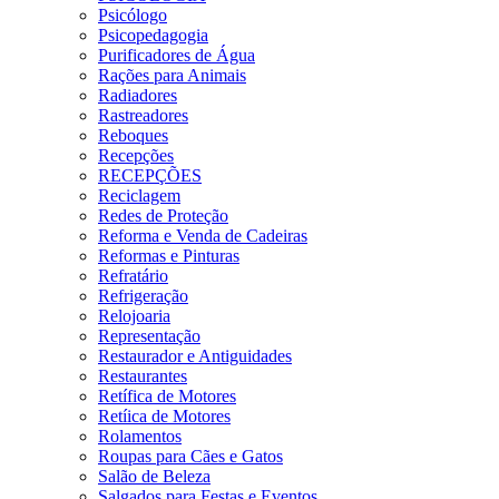
Psicólogo
Psicopedagogia
Purificadores de Água
Rações para Animais
Radiadores
Rastreadores
Reboques
Recepções
RECEPÇÕES
Reciclagem
Redes de Proteção
Reforma e Venda de Cadeiras
Reformas e Pinturas
Refratário
Refrigeração
Relojoaria
Representação
Restaurador e Antiguidades
Restaurantes
Retífica de Motores
Retíica de Motores
Rolamentos
Roupas para Cães e Gatos
Salão de Beleza
Salgados para Festas e Eventos