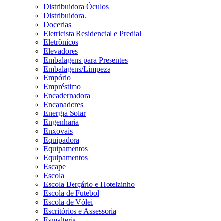
Distribuidora Óculos
Distribuidora.
Docerias
Eletricista Residencial e Predial
Eletrônicos
Elevadores
Embalagens para Presentes
Embalagens/Limpeza
Empório
Empréstimo
Encadernadora
Encanadores
Energia Solar
Engenharia
Enxovais
Equipadora
Equipamentos
Equipamentos
Escape
Escola
Escola Berçário e Hotelzinho
Escola de Futebol
Escola de Vólei
Escritórios e Assessoria
Esmalteria