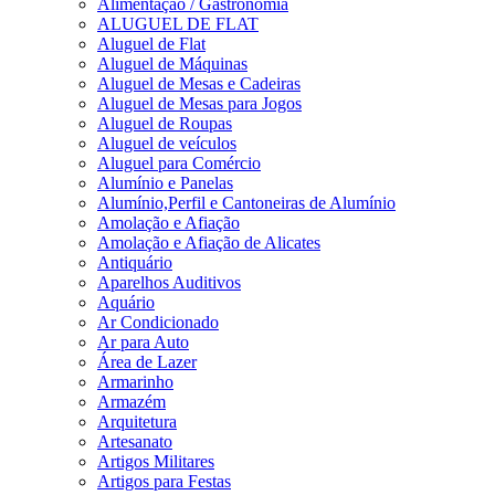
Alimentação / Gastronomia
ALUGUEL DE FLAT
Aluguel de Flat
Aluguel de Máquinas
Aluguel de Mesas e Cadeiras
Aluguel de Mesas para Jogos
Aluguel de Roupas
Aluguel de veículos
Aluguel para Comércio
Alumínio e Panelas
Alumínio,Perfil e Cantoneiras de Alumínio
Amolação e Afiação
Amolação e Afiação de Alicates
Antiquário
Aparelhos Auditivos
Aquário
Ar Condicionado
Ar para Auto
Área de Lazer
Armarinho
Armazém
Arquitetura
Artesanato
Artigos Militares
Artigos para Festas