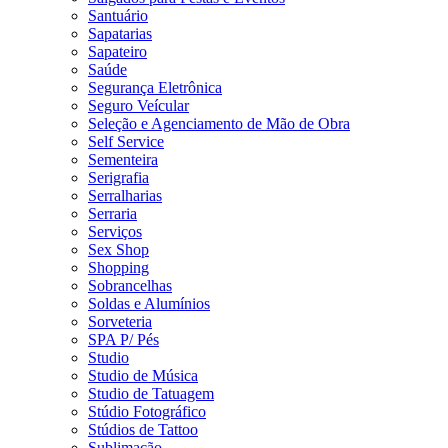
Santuário
Sapatarias
Sapateiro
Saúde
Segurança Eletrônica
Seguro Veícular
Seleção e Agenciamento de Mão de Obra
Self Service
Sementeira
Serigrafia
Serralharias
Serraria
Serviços
Sex Shop
Shopping
Sobrancelhas
Soldas e Alumínios
Sorveteria
SPA P/ Pés
Studio
Studio de Música
Studio de Tatuagem
Stúdio Fotográfico
Stúdios de Tattoo
Sublimação