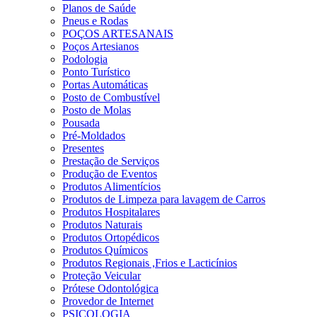
Planos de Saúde
Pneus e Rodas
POÇOS ARTESANAIS
Poços Artesianos
Podologia
Ponto Turístico
Portas Automáticas
Posto de Combustível
Posto de Molas
Pousada
Pré-Moldados
Presentes
Prestação de Serviços
Produção de Eventos
Produtos Alimentícios
Produtos de Limpeza para lavagem de Carros
Produtos Hospitalares
Produtos Naturais
Produtos Ortopédicos
Produtos Químicos
Produtos Regionais ,Frios e Lacticínios
Proteção Veicular
Prótese Odontológica
Provedor de Internet
PSICOLOGIA