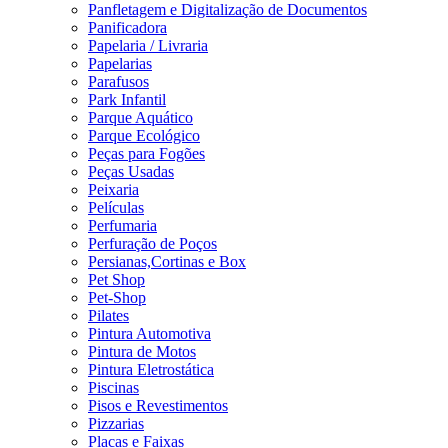
Panfletagem e Digitalização de Documentos
Panificadora
Papelaria / Livraria
Papelarias
Parafusos
Park Infantil
Parque Aquático
Parque Ecológico
Peças para Fogões
Peças Usadas
Peixaria
Películas
Perfumaria
Perfuração de Poços
Persianas,Cortinas e Box
Pet Shop
Pet-Shop
Pilates
Pintura Automotiva
Pintura de Motos
Pintura Eletrostática
Piscinas
Pisos e Revestimentos
Pizzarias
Placas e Faixas