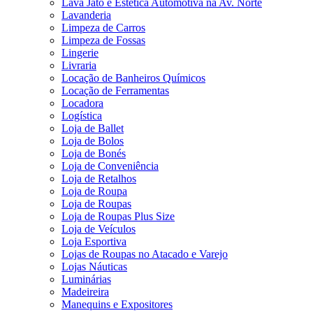
Lava Jato e Estética Automotiva na Av. Norte
Lavanderia
Limpeza de Carros
Limpeza de Fossas
Lingerie
Livraria
Locação de Banheiros Químicos
Locação de Ferramentas
Locadora
Logística
Loja de Ballet
Loja de Bolos
Loja de Bonés
Loja de Conveniência
Loja de Retalhos
Loja de Roupa
Loja de Roupas
Loja de Roupas Plus Size
Loja de Veículos
Loja Esportiva
Lojas de Roupas no Atacado e Varejo
Lojas Náuticas
Luminárias
Madeireira
Manequins e Expositores