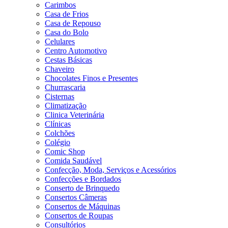
Carimbos
Casa de Frios
Casa de Repouso
Casa do Bolo
Celulares
Centro Automotivo
Cestas Básicas
Chaveiro
Chocolates Finos e Presentes
Churrascaria
Cisternas
Climatização
Clinica Veterinária
Clínicas
Colchões
Colégio
Comic Shop
Comida Saudável
Confecção, Moda, Serviços e Acessórios
Confecções e Bordados
Conserto de Brinquedo
Consertos Câmeras
Consertos de Máquinas
Consertos de Roupas
Consultórios