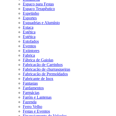
Espaço para Festas
Espaço Terapêutico
Espetinho
Esportes
Esquadrias e Alumínio
Estaca
Estética
Estética
Estofados
Eventos
Extintores
Fabrica
Fábrica de Gaiolas
Fabricação de Carrinhos
Fabricação de churrasqueiras
Fabricação de Premoldados
Fabricante de Inox
Fantasias
Fardamentos
Farmácias
Faróis e Lantenas
Fazenda
Ferro Velho
Festas e Eventos
Financiamento de Veículos