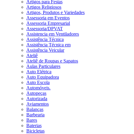
Artigos para Festas
Artigos Religiosos
Artigos, Produtos e Variedades
Assessoria em Eventos
Assessoria Empresarial
Assessoria/DPVAT
Assistencia em Ventiladores
Assistência Técnica
Assistência Técnica em
Assistência Veicular
Ateliê
Ateliê de Roupas e Sapatos
Aulas Particulares
Auto Elétrica
Auto Equipadora
Auto Escola
Automóveis.
Autopeças
Autorizada
Aviamentos
Balanças
Barbearia
Bares
Baterias
Bicicletas