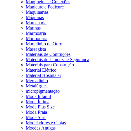
Mangueiras e Conexões
Manicure e Pedicure
Maquinarias
Máquinas
Marcenaria
Marinas
Marmoaria
Marmoraria
Martelinho de Ouro
Massagista
Materiais de Contruções
Materiais de Limpeza e Segurança
Materiais para Construção
Material Elétrico
Material Hospitalar
Mercadinho
Metalúrgica
micropigmentação
Moda Infantil
Moda Íntima
Moda Plus Size
Moda Praia
Moda Surf
Modeladores e Cintas
Moedas Antigas