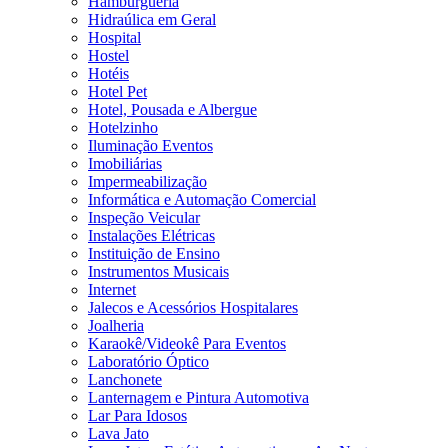
Hamburgueria
Hidraúlica em Geral
Hospital
Hostel
Hotéis
Hotel Pet
Hotel, Pousada e Albergue
Hotelzinho
Iluminação Eventos
Imobiliárias
Impermeabilização
Informática e Automação Comercial
Inspeção Veicular
Instalações Elétricas
Instituição de Ensino
Instrumentos Musicais
Internet
Jalecos e Acessórios Hospitalares
Joalheria
Karaokê/Videokê Para Eventos
Laboratório Óptico
Lanchonete
Lanternagem e Pintura Automotiva
Lar Para Idosos
Lava Jato