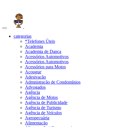
Toggle
navigation
categorias
*Telefones Úteis
Academia
Academia de Dança
Acessórios Automotivos
Acessórios Automotivos
Acessórios para Motos
Açougue
Adesivação
Admnistração de Condomínios
Advogados
Agência
Agência de Motos
Agência de Publicidade
Agência de Turismo
Agência de Veículos
Agropecuária
Alimentação