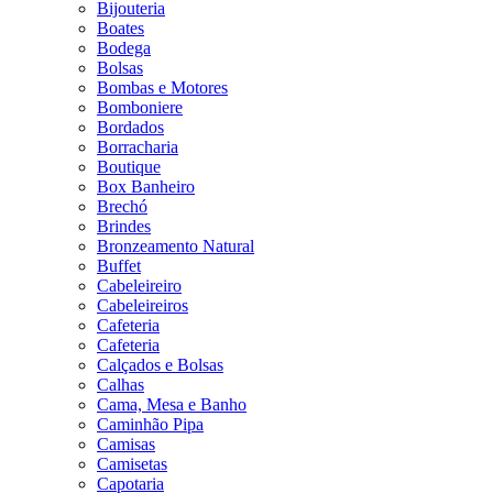
Bijouteria
Boates
Bodega
Bolsas
Bombas e Motores
Bomboniere
Bordados
Borracharia
Boutique
Box Banheiro
Brechó
Brindes
Bronzeamento Natural
Buffet
Cabeleireiro
Cabeleireiros
Cafeteria
Cafeteria
Calçados e Bolsas
Calhas
Cama, Mesa e Banho
Caminhão Pipa
Camisas
Camisetas
Capotaria