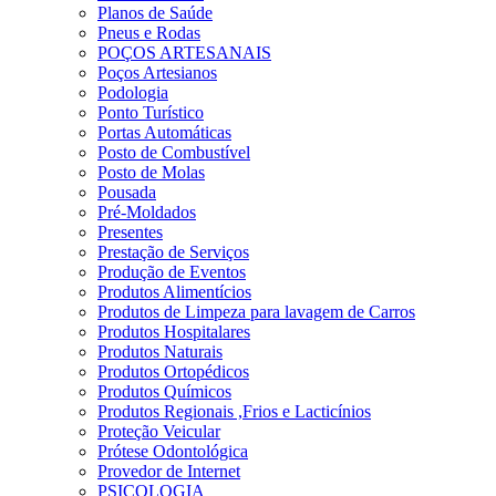
Planos de Saúde
Pneus e Rodas
POÇOS ARTESANAIS
Poços Artesianos
Podologia
Ponto Turístico
Portas Automáticas
Posto de Combustível
Posto de Molas
Pousada
Pré-Moldados
Presentes
Prestação de Serviços
Produção de Eventos
Produtos Alimentícios
Produtos de Limpeza para lavagem de Carros
Produtos Hospitalares
Produtos Naturais
Produtos Ortopédicos
Produtos Químicos
Produtos Regionais ,Frios e Lacticínios
Proteção Veicular
Prótese Odontológica
Provedor de Internet
PSICOLOGIA