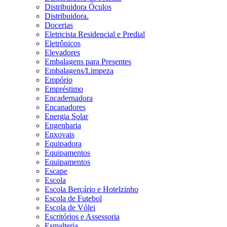
Distribuidora Óculos
Distribuidora.
Docerias
Eletricista Residencial e Predial
Eletrônicos
Elevadores
Embalagens para Presentes
Embalagens/Limpeza
Empório
Empréstimo
Encadernadora
Encanadores
Energia Solar
Engenharia
Enxovais
Equipadora
Equipamentos
Equipamentos
Escape
Escola
Escola Berçário e Hotelzinho
Escola de Futebol
Escola de Vólei
Escritórios e Assessoria
Esmalteria