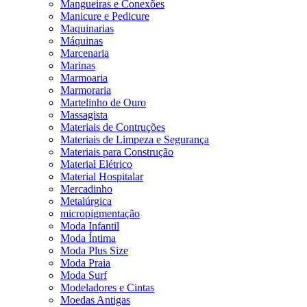
Mangueiras e Conexões
Manicure e Pedicure
Maquinarias
Máquinas
Marcenaria
Marinas
Marmoaria
Marmoraria
Martelinho de Ouro
Massagista
Materiais de Contruções
Materiais de Limpeza e Segurança
Materiais para Construção
Material Elétrico
Material Hospitalar
Mercadinho
Metalúrgica
micropigmentação
Moda Infantil
Moda Íntima
Moda Plus Size
Moda Praia
Moda Surf
Modeladores e Cintas
Moedas Antigas