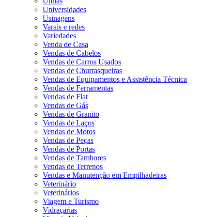
Unhas
Universidades
Usinagens
Varais e redes
Variedades
Venda de Casa
Vendas de Cabelos
Vendas de Carros Usados
Vendas de Churrasqueiras
Vendas de Equipamentos e Assistência Técnica
Vendas de Ferramentas
Vendas de Flat
Vendas de Gás
Vendas de Granito
Vendas de Laços
Vendas de Motos
Vendas de Peças
Vendas de Portas
Vendas de Tambores
Vendas de Terrenos
Vendas e Manutenção em Empilhadeiras
Veterinário
Veterinários
Viagem e Turismo
Vidraçarias