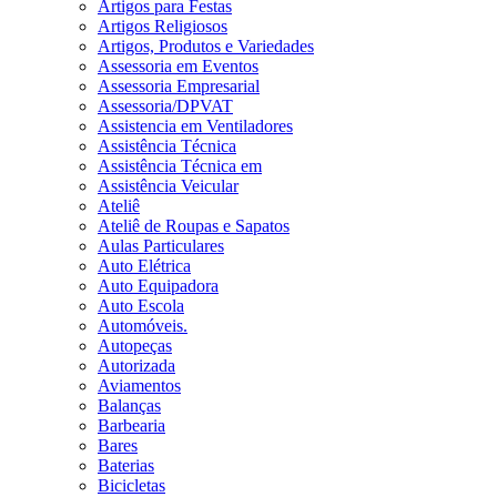
Artigos para Festas
Artigos Religiosos
Artigos, Produtos e Variedades
Assessoria em Eventos
Assessoria Empresarial
Assessoria/DPVAT
Assistencia em Ventiladores
Assistência Técnica
Assistência Técnica em
Assistência Veicular
Ateliê
Ateliê de Roupas e Sapatos
Aulas Particulares
Auto Elétrica
Auto Equipadora
Auto Escola
Automóveis.
Autopeças
Autorizada
Aviamentos
Balanças
Barbearia
Bares
Baterias
Bicicletas