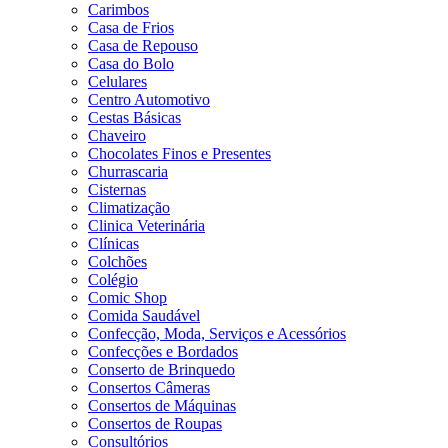
Carimbos
Casa de Frios
Casa de Repouso
Casa do Bolo
Celulares
Centro Automotivo
Cestas Básicas
Chaveiro
Chocolates Finos e Presentes
Churrascaria
Cisternas
Climatização
Clinica Veterinária
Clínicas
Colchões
Colégio
Comic Shop
Comida Saudável
Confecção, Moda, Serviços e Acessórios
Confecções e Bordados
Conserto de Brinquedo
Consertos Câmeras
Consertos de Máquinas
Consertos de Roupas
Consultórios