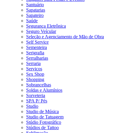
Santuário
Sapatarias
Sapateiro
Saúde
Segurança Eletrônica
Seguro Veícular
Seleção e Agenciamento de Mão de Obra
Self Service
Sementeira
Serigrafia
Serralharias
Serraria
Serviços
Sex Shop
Shopping
Sobrancelhas
Soldas e Alumínios
Sorveteria
SPA P/ Pés
Studio
Studio de Música
Studio de Tatuagem
Stúdio Fotográfico
Stúdios de Tattoo
Sublimação