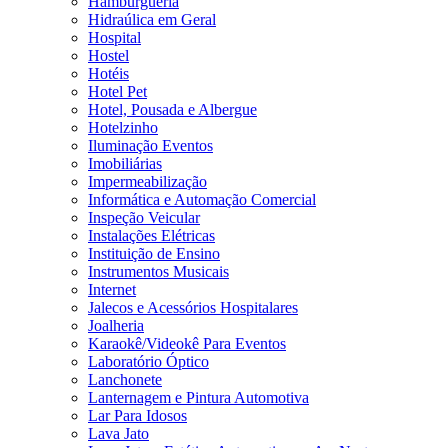
Hamburgueria
Hidraúlica em Geral
Hospital
Hostel
Hotéis
Hotel Pet
Hotel, Pousada e Albergue
Hotelzinho
Iluminação Eventos
Imobiliárias
Impermeabilização
Informática e Automação Comercial
Inspeção Veicular
Instalações Elétricas
Instituição de Ensino
Instrumentos Musicais
Internet
Jalecos e Acessórios Hospitalares
Joalheria
Karaokê/Videokê Para Eventos
Laboratório Óptico
Lanchonete
Lanternagem e Pintura Automotiva
Lar Para Idosos
Lava Jato