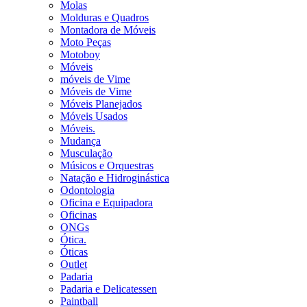
Molas
Molduras e Quadros
Montadora de Móveis
Moto Peças
Motoboy
Móveis
móveis de Vime
Móveis de Vime
Móveis Planejados
Móveis Usados
Móveis.
Mudança
Musculação
Músicos e Orquestras
Natação e Hidroginástica
Odontologia
Oficina e Equipadora
Oficinas
ONGs
Ótica.
Óticas
Outlet
Padaria
Padaria e Delicatessen
Paintball