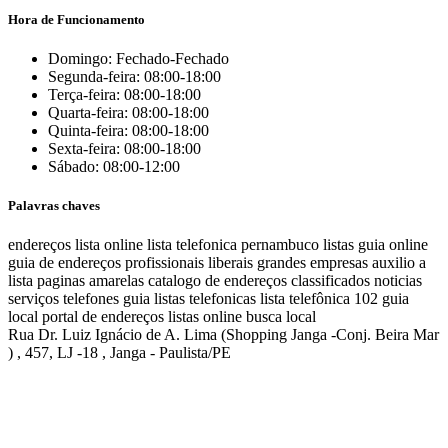
Hora de Funcionamento
Domingo: Fechado-Fechado
Segunda-feira: 08:00-18:00
Terça-feira: 08:00-18:00
Quarta-feira: 08:00-18:00
Quinta-feira: 08:00-18:00
Sexta-feira: 08:00-18:00
Sábado: 08:00-12:00
Palavras chaves
endereços
lista online
lista telefonica
pernambuco listas
guia online
guia de endereços
profissionais liberais
grandes empresas
auxilio a
lista
paginas amarelas
catalogo de endereços
classificados
noticias
serviços
telefones
guia
listas telefonicas
lista telefônica
102
guia
local
portal de endereços
listas online
busca local
Rua Dr. Luiz Ignácio de A. Lima (Shopping Janga -Conj. Beira Mar
) , 457, LJ -18 , Janga - Paulista/PE