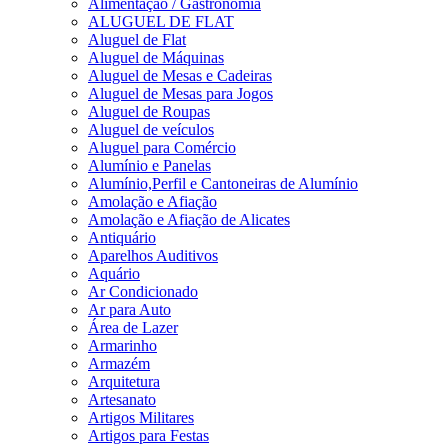
Alimentação / Gastronomia
ALUGUEL DE FLAT
Aluguel de Flat
Aluguel de Máquinas
Aluguel de Mesas e Cadeiras
Aluguel de Mesas para Jogos
Aluguel de Roupas
Aluguel de veículos
Aluguel para Comércio
Alumínio e Panelas
Alumínio,Perfil e Cantoneiras de Alumínio
Amolação e Afiação
Amolação e Afiação de Alicates
Antiquário
Aparelhos Auditivos
Aquário
Ar Condicionado
Ar para Auto
Área de Lazer
Armarinho
Armazém
Arquitetura
Artesanato
Artigos Militares
Artigos para Festas