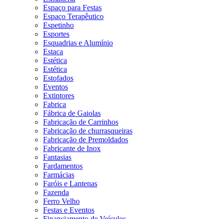
Espaço para Festas
Espaço Terapêutico
Espetinho
Esportes
Esquadrias e Alumínio
Estaca
Estética
Estética
Estofados
Eventos
Extintores
Fabrica
Fábrica de Gaiolas
Fabricação de Carrinhos
Fabricação de churrasqueiras
Fabricação de Premoldados
Fabricante de Inox
Fantasias
Fardamentos
Farmácias
Faróis e Lantenas
Fazenda
Ferro Velho
Festas e Eventos
Financiamento de Veículos