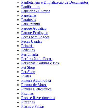
Panfletagem e Digitalização de Documentos
Panificadora
Papelaria / Livraria
Papelarias
Parafusos
Park Infantil
Parque Aquático
Parque Ecológico
Peças para Fogões
Peças Usadas
Peixaria
Películas
Perfumaria
Perfuração de Poços
Persianas,Cortinas e Box
Pet Shop
Pet-Shop
Pilates
Pintura Automotiva
Pintura de Motos
Pintura Eletrostática
Piscinas
Pisos e Revestimentos
Pizzarias
Placas e Faixas