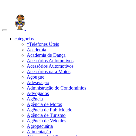
Toggle
navigation
categorias
*Telefones Úteis
Academia
Academia de Dança
Acessórios Automotivos
Acessórios Automotivos
Acessórios para Motos
Açougue
Adesivação
Admnistração de Condomínios
Advogados
Agência
Agência de Motos
Agência de Publicidade
Agência de Turismo
Agência de Veículos
Agropecuária
Alimentação