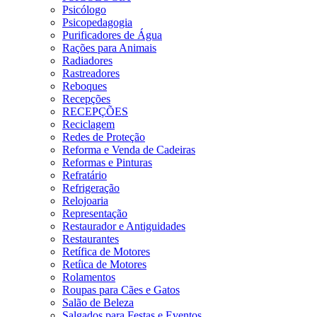
Psicólogo
Psicopedagogia
Purificadores de Água
Rações para Animais
Radiadores
Rastreadores
Reboques
Recepções
RECEPÇÕES
Reciclagem
Redes de Proteção
Reforma e Venda de Cadeiras
Reformas e Pinturas
Refratário
Refrigeração
Relojoaria
Representação
Restaurador e Antiguidades
Restaurantes
Retífica de Motores
Retíica de Motores
Rolamentos
Roupas para Cães e Gatos
Salão de Beleza
Salgados para Festas e Eventos