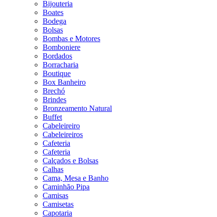
Bijouteria
Boates
Bodega
Bolsas
Bombas e Motores
Bomboniere
Bordados
Borracharia
Boutique
Box Banheiro
Brechó
Brindes
Bronzeamento Natural
Buffet
Cabeleireiro
Cabeleireiros
Cafeteria
Cafeteria
Calçados e Bolsas
Calhas
Cama, Mesa e Banho
Caminhão Pipa
Camisas
Camisetas
Capotaria