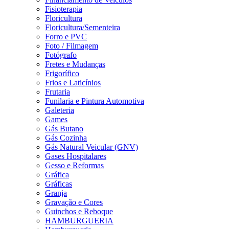
Fisioterapia
Floricultura
Floricultura/Sementeira
Forro e PVC
Foto / Filmagem
Fotógrafo
Fretes e Mudanças
Frigorífico
Frios e Laticínios
Frutaria
Funilaria e Pintura Automotiva
Galeteria
Games
Gás Butano
Gás Cozinha
Gás Natural Veicular (GNV)
Gases Hospitalares
Gesso e Reformas
Gráfica
Gráficas
Granja
Gravação e Cores
Guinchos e Reboque
HAMBURGUERIA