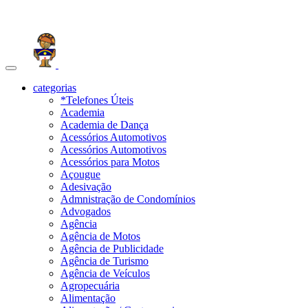
Toggle
navigation
categorias
*Telefones Úteis
Academia
Academia de Dança
Acessórios Automotivos
Acessórios Automotivos
Acessórios para Motos
Açougue
Adesivação
Admnistração de Condomínios
Advogados
Agência
Agência de Motos
Agência de Publicidade
Agência de Turismo
Agência de Veículos
Agropecuária
Alimentação