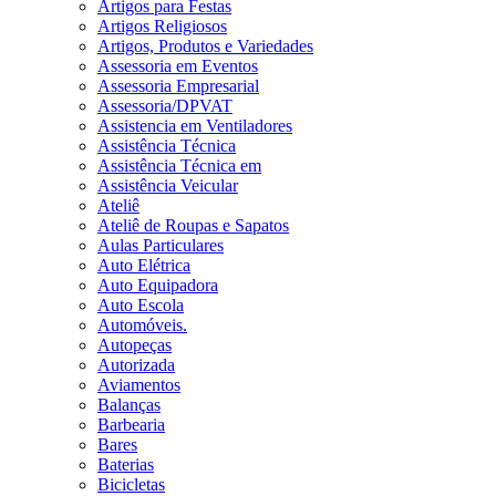
Artigos para Festas
Artigos Religiosos
Artigos, Produtos e Variedades
Assessoria em Eventos
Assessoria Empresarial
Assessoria/DPVAT
Assistencia em Ventiladores
Assistência Técnica
Assistência Técnica em
Assistência Veicular
Ateliê
Ateliê de Roupas e Sapatos
Aulas Particulares
Auto Elétrica
Auto Equipadora
Auto Escola
Automóveis.
Autopeças
Autorizada
Aviamentos
Balanças
Barbearia
Bares
Baterias
Bicicletas