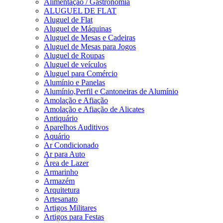
Alimentação / Gastronomia
ALUGUEL DE FLAT
Aluguel de Flat
Aluguel de Máquinas
Aluguel de Mesas e Cadeiras
Aluguel de Mesas para Jogos
Aluguel de Roupas
Aluguel de veículos
Aluguel para Comércio
Alumínio e Panelas
Alumínio,Perfil e Cantoneiras de Alumínio
Amolação e Afiação
Amolação e Afiação de Alicates
Antiquário
Aparelhos Auditivos
Aquário
Ar Condicionado
Ar para Auto
Área de Lazer
Armarinho
Armazém
Arquitetura
Artesanato
Artigos Militares
Artigos para Festas