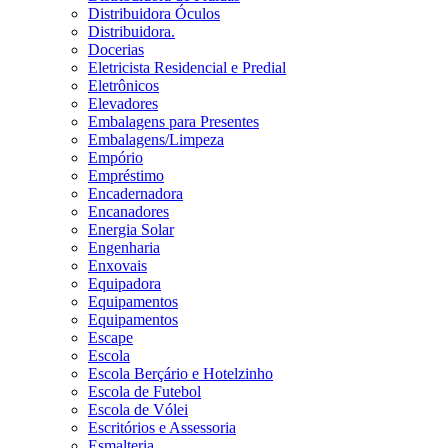
Distribuidora Óculos
Distribuidora.
Docerias
Eletricista Residencial e Predial
Eletrônicos
Elevadores
Embalagens para Presentes
Embalagens/Limpeza
Empório
Empréstimo
Encadernadora
Encanadores
Energia Solar
Engenharia
Enxovais
Equipadora
Equipamentos
Equipamentos
Escape
Escola
Escola Berçário e Hotelzinho
Escola de Futebol
Escola de Vólei
Escritórios e Assessoria
Esmalteria