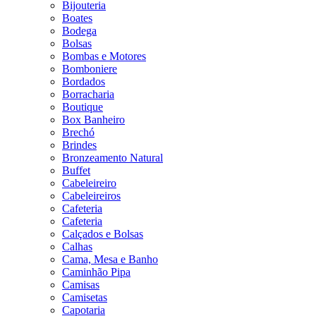
Bijouteria
Boates
Bodega
Bolsas
Bombas e Motores
Bomboniere
Bordados
Borracharia
Boutique
Box Banheiro
Brechó
Brindes
Bronzeamento Natural
Buffet
Cabeleireiro
Cabeleireiros
Cafeteria
Cafeteria
Calçados e Bolsas
Calhas
Cama, Mesa e Banho
Caminhão Pipa
Camisas
Camisetas
Capotaria