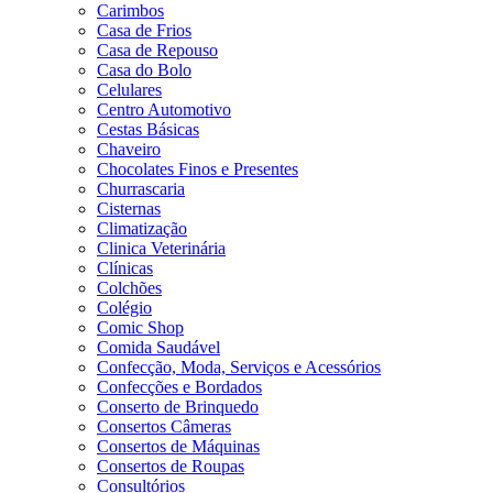
Carimbos
Casa de Frios
Casa de Repouso
Casa do Bolo
Celulares
Centro Automotivo
Cestas Básicas
Chaveiro
Chocolates Finos e Presentes
Churrascaria
Cisternas
Climatização
Clinica Veterinária
Clínicas
Colchões
Colégio
Comic Shop
Comida Saudável
Confecção, Moda, Serviços e Acessórios
Confecções e Bordados
Conserto de Brinquedo
Consertos Câmeras
Consertos de Máquinas
Consertos de Roupas
Consultórios