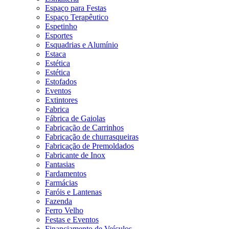
Espaço para Festas
Espaço Terapêutico
Espetinho
Esportes
Esquadrias e Alumínio
Estaca
Estética
Estética
Estofados
Eventos
Extintores
Fabrica
Fábrica de Gaiolas
Fabricação de Carrinhos
Fabricação de churrasqueiras
Fabricação de Premoldados
Fabricante de Inox
Fantasias
Fardamentos
Farmácias
Faróis e Lantenas
Fazenda
Ferro Velho
Festas e Eventos
Financiamento de Veículos