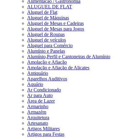
Alimentação / Gastronomia
ALUGUEL DE FLAT
Aluguel de Flat
Aluguel de Máquinas
Aluguel de Mesas e Cadeiras
Aluguel de Mesas para Jogos
Aluguel de Roupas
Aluguel de veículos
Aluguel para Comércio
Alumínio e Panelas
Alumínio,Perfil e Cantoneiras de Alumínio
Amolação e Afiação
Amolação e Afiação de Alicates
Antiquário
Aparelhos Auditivos
Aquário
Ar Condicionado
Ar para Auto
Área de Lazer
Armarinho
Armazém
Arquitetura
Artesanato
Artigos Militares
Artigos para Festas