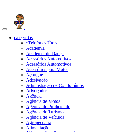
Toggle
navigation
categorias
*Telefones Úteis
Academia
Academia de Dança
Acessórios Automotivos
Acessórios Automotivos
Acessórios para Motos
Açougue
Adesivação
Admnistração de Condomínios
Advogados
Agência
Agência de Motos
Agência de Publicidade
Agência de Turismo
Agência de Veículos
Agropecuária
Alimentação