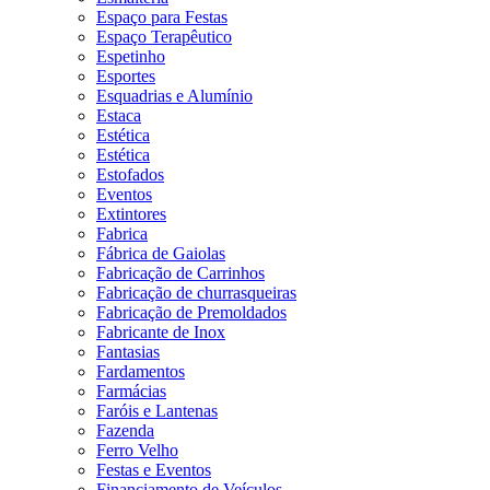
Espaço para Festas
Espaço Terapêutico
Espetinho
Esportes
Esquadrias e Alumínio
Estaca
Estética
Estética
Estofados
Eventos
Extintores
Fabrica
Fábrica de Gaiolas
Fabricação de Carrinhos
Fabricação de churrasqueiras
Fabricação de Premoldados
Fabricante de Inox
Fantasias
Fardamentos
Farmácias
Faróis e Lantenas
Fazenda
Ferro Velho
Festas e Eventos
Financiamento de Veículos