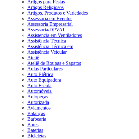
Artigos para Festas
Artigos Religiosos
Artigos, Produtos e Variedades
Assessoria em Eventos
Assessoria Empresarial
Assessoria/DPVAT
Assistencia em Ventiladores
Assistência Técnica
Assistência Técnica em
Assistência Veicular
Ateliê
Ateliê de Roupas e Sapatos
Aulas Particulares
Auto Elétrica
Auto Equipadora
Auto Escola
Automóveis.
Autopeças
Autorizada
Aviamentos
Balanças
Barbearia
Bares
Baterias
Bicicletas