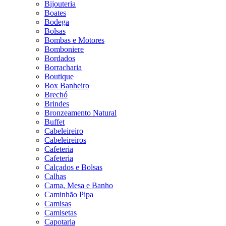
Bijouteria
Boates
Bodega
Bolsas
Bombas e Motores
Bomboniere
Bordados
Borracharia
Boutique
Box Banheiro
Brechó
Brindes
Bronzeamento Natural
Buffet
Cabeleireiro
Cabeleireiros
Cafeteria
Cafeteria
Calçados e Bolsas
Calhas
Cama, Mesa e Banho
Caminhão Pipa
Camisas
Camisetas
Capotaria