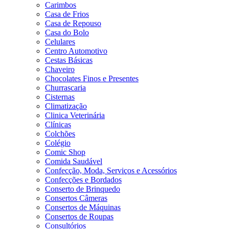
Carimbos
Casa de Frios
Casa de Repouso
Casa do Bolo
Celulares
Centro Automotivo
Cestas Básicas
Chaveiro
Chocolates Finos e Presentes
Churrascaria
Cisternas
Climatização
Clinica Veterinária
Clínicas
Colchões
Colégio
Comic Shop
Comida Saudável
Confecção, Moda, Serviços e Acessórios
Confecções e Bordados
Conserto de Brinquedo
Consertos Câmeras
Consertos de Máquinas
Consertos de Roupas
Consultórios