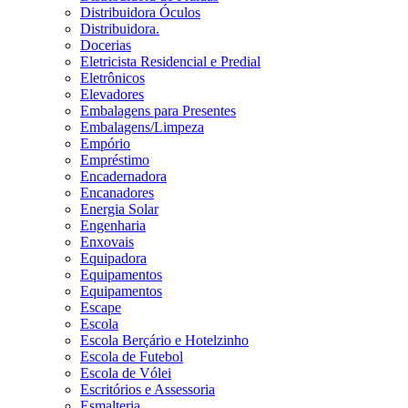
Distribuidora Óculos
Distribuidora.
Docerias
Eletricista Residencial e Predial
Eletrônicos
Elevadores
Embalagens para Presentes
Embalagens/Limpeza
Empório
Empréstimo
Encadernadora
Encanadores
Energia Solar
Engenharia
Enxovais
Equipadora
Equipamentos
Equipamentos
Escape
Escola
Escola Berçário e Hotelzinho
Escola de Futebol
Escola de Vólei
Escritórios e Assessoria
Esmalteria