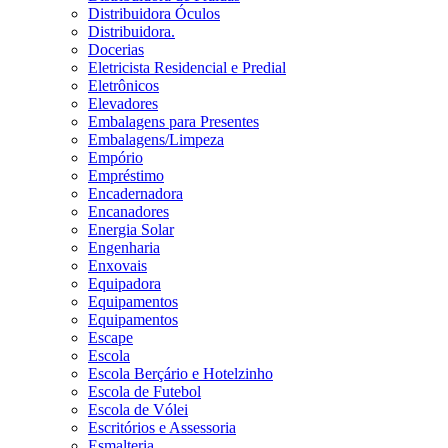
Distribuidora Óculos
Distribuidora.
Docerias
Eletricista Residencial e Predial
Eletrônicos
Elevadores
Embalagens para Presentes
Embalagens/Limpeza
Empório
Empréstimo
Encadernadora
Encanadores
Energia Solar
Engenharia
Enxovais
Equipadora
Equipamentos
Equipamentos
Escape
Escola
Escola Berçário e Hotelzinho
Escola de Futebol
Escola de Vólei
Escritórios e Assessoria
Esmalteria