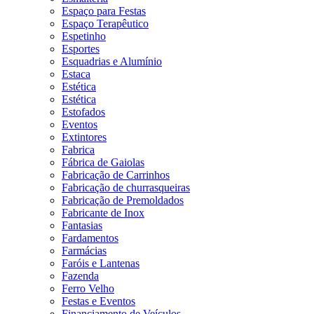
Espaço para Festas
Espaço Terapêutico
Espetinho
Esportes
Esquadrias e Alumínio
Estaca
Estética
Estética
Estofados
Eventos
Extintores
Fabrica
Fábrica de Gaiolas
Fabricação de Carrinhos
Fabricação de churrasqueiras
Fabricação de Premoldados
Fabricante de Inox
Fantasias
Fardamentos
Farmácias
Faróis e Lantenas
Fazenda
Ferro Velho
Festas e Eventos
Financiamento de Veículos