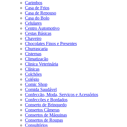
Carimbos
Casa de Frios
Casa de Repouso
Casa do Bolo
Celulares
Centro Automotivo
Cestas Básicas
Chaveiro
Chocolates Finos e Presentes
Churrascaria
Cisternas
Climatização
Clinica Veterinária
Clínicas
Colchões
Colégio
Comic Shop
Comida Saudável
Confecção, Moda, Serviços e Acessórios
Confecções e Bordados
Conserto de Brinquedo
Consertos Câmeras
Consertos de Máquinas
Consertos de Roupas
Consultórios