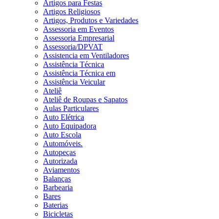
Artigos para Festas
Artigos Religiosos
Artigos, Produtos e Variedades
Assessoria em Eventos
Assessoria Empresarial
Assessoria/DPVAT
Assistencia em Ventiladores
Assistência Técnica
Assistência Técnica em
Assistência Veicular
Ateliê
Ateliê de Roupas e Sapatos
Aulas Particulares
Auto Elétrica
Auto Equipadora
Auto Escola
Automóveis.
Autopeças
Autorizada
Aviamentos
Balanças
Barbearia
Bares
Baterias
Bicicletas