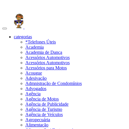
Toggle
navigation
categorias
*Telefones Úteis
Academia
Academia de Dança
Acessórios Automotivos
Acessórios Automotivos
Acessórios para Motos
Açougue
Adesivação
Admnistração de Condomínios
Advogados
Agência
Agência de Motos
Agência de Publicidade
Agência de Turismo
Agência de Veículos
Agropecuária
Alimentação