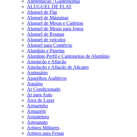
Alimentação / Gastronomia
ALUGUEL DE FLAT
Aluguel de Flat
Aluguel de Máquinas
Aluguel de Mesas e Cadeiras
Aluguel de Mesas para Jogos
Aluguel de Roupas
Aluguel de veículos
Aluguel para Comércio
Alumínio e Panelas
Alumínio,Perfil e Cantoneiras de Alumínio
Amolação e Afiação
Amolação e Afiação de Alicates
Antiquário
Aparelhos Auditivos
Aquário
Ar Condicionado
Ar para Auto
Área de Lazer
Armarinho
Armazém
Arquitetura
Artesanato
Artigos Militares
Artigos para Festas