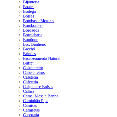
Bijouteria
Boates
Bodega
Bolsas
Bombas e Motores
Bomboniere
Bordados
Borracharia
Boutique
Box Banheiro
Brechó
Brindes
Bronzeamento Natural
Buffet
Cabeleireiro
Cabeleireiros
Cafeteria
Cafeteria
Calçados e Bolsas
Calhas
Cama, Mesa e Banho
Caminhão Pipa
Camisas
Camisetas
Capotaria