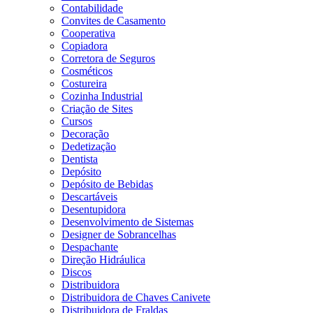
Contabilidade
Convites de Casamento
Cooperativa
Copiadora
Corretora de Seguros
Cosméticos
Costureira
Cozinha Industrial
Criação de Sites
Cursos
Decoração
Dedetização
Dentista
Depósito
Depósito de Bebidas
Descartáveis
Desentupidora
Desenvolvimento de Sistemas
Designer de Sobrancelhas
Despachante
Direção Hidráulica
Discos
Distribuidora
Distribuidora de Chaves Canivete
Distribuidora de Fraldas