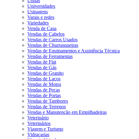
Unhas
Universidades
Usinagens
Varais e redes
Variedades
Venda de Casa
Vendas de Cabelos
Vendas de Carros Usados
Vendas de Churrasqueiras
Vendas de Equipamentos e Assistência Técnica
Vendas de Ferramentas
Vendas de Flat
Vendas de Gás
Vendas de Granito
Vendas de Laços
Vendas de Motos
Vendas de Peças
Vendas de Portas
Vendas de Tambores
Vendas de Terrenos
Vendas e Manutenção em Empilhadeiras
Veterinário
Veterinários
Viagem e Turismo
Vidraçarias