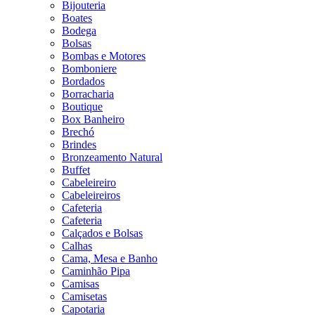
Bijouteria
Boates
Bodega
Bolsas
Bombas e Motores
Bomboniere
Bordados
Borracharia
Boutique
Box Banheiro
Brechó
Brindes
Bronzeamento Natural
Buffet
Cabeleireiro
Cabeleireiros
Cafeteria
Cafeteria
Calçados e Bolsas
Calhas
Cama, Mesa e Banho
Caminhão Pipa
Camisas
Camisetas
Capotaria