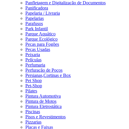
Panfletagem e Digitalização de Documentos
Panificadora
Papelaria / Livraria
Papelarias
Parafusos
Park Infantil
Parque Aquático
Parque Ecológico
Peças para Fogões
Peças Usadas
Peixaria
Películas
Perfumaria
Perfuração de Poços
Persianas,Cortinas e Box
Pet Shop
Pet-Shop
Pilates
Pintura Automotiva
Pintura de Motos
Pintura Eletrostática
Piscinas
Pisos e Revestimentos
Pizzarias
Placas e Faixas