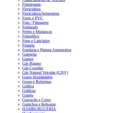
Fisioterapia
Floricultura
Floricultura/Sementeira
Forro e PVC
Foto / Filmagem
Fotógrafo
Fretes e Mudanças
Frigorífico
Frios e Laticínios
Frutaria
Funilaria e Pintura Automotiva
Galeteria
Games
Gás Butano
Gás Cozinha
Gás Natural Veicular (GNV)
Gases Hospitalares
Gesso e Reformas
Gráfica
Gráficas
Granja
Gravação e Cores
Guinchos e Reboque
HAMBURGUERIA