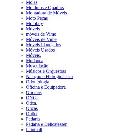
Molas
Molduras e Quadros
Montadora de Móveis
Moto Peças
Motoboy
Móveis
móveis de Vime
Móveis de Vime
Móveis Planejados
Móveis Usados
Móveis.
Mudança
Musculação
Músicos e Orquestras
Natação e Hidroginástica
Odontologia
Oficina e Equipadora
Oficinas
ONGs
Ótica.
Óticas
Outlet
Padaria
Padaria e Delicatessen
Paintball