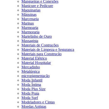
Mangueiras e Conexões
Manicure e Pedicure
Maquinarias
Máquinas
Marcenaria
Marinas
Marmoaria
Marmoraria
Martelinho de Ouro
Massagista
Materiais de Contruções
Materiais de Limpeza e Segurança
Materiais para Construção
Material Elétrico
Material Hospitalar
Mercadinho
Metalúrgica
micropigmentação
Moda Infantil
Moda Íntima
Moda Plus Size
Moda Praia
Moda Surf
Modeladores e Cintas
Moedas Antigas