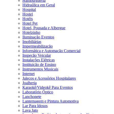
Hamburgueria
Hidraúlica em Geral
Hospital
Hostel
Hotéis
Hotel Pet
Hotel, Pousada e Albergue
Hotelzinho
Iluminação Eventos
Imobiliárias
Impermeabilização
Informática e Automação Comercial
Inspeção Veicular
Instalações Elétricas
Instituição de Ensino
Instrumentos Musicais
Internet
Jalecos e Acessórios Hospitalares
Joalheria
Karaokê/Videokê Para Eventos
Laboratório Óptico
Lanchonete
Lanternagem e Pintura Automotiva
Lar Para Idosos
Lava Jato