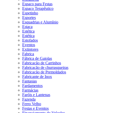
Espaço para Festas
Espaço Terapêutico
Espetinho
Esportes
Esquadrias e Alumínio
Estaca
Estética
Estética
Estofados
Eventos
Extintores
Fabrica
Fábrica de Gaiolas
Fabricação de Carrinhos
Fabricação de churrasqueiras
Fabricação de Premoldados
Fabricante de Inox
Fantasias
Fardamentos
Farmácias
Faróis e Lantenas
Fazenda
Ferro Velho
Festas e Eventos
Financiamento de Veículos