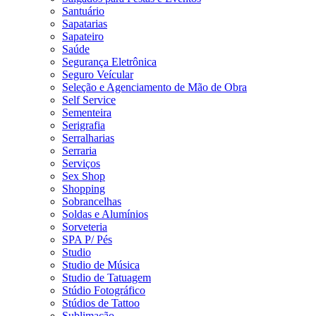
Santuário
Sapatarias
Sapateiro
Saúde
Segurança Eletrônica
Seguro Veícular
Seleção e Agenciamento de Mão de Obra
Self Service
Sementeira
Serigrafia
Serralharias
Serraria
Serviços
Sex Shop
Shopping
Sobrancelhas
Soldas e Alumínios
Sorveteria
SPA P/ Pés
Studio
Studio de Música
Studio de Tatuagem
Stúdio Fotográfico
Stúdios de Tattoo
Sublimação