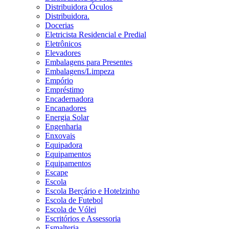
Distribuidora Óculos
Distribuidora.
Docerias
Eletricista Residencial e Predial
Eletrônicos
Elevadores
Embalagens para Presentes
Embalagens/Limpeza
Empório
Empréstimo
Encadernadora
Encanadores
Energia Solar
Engenharia
Enxovais
Equipadora
Equipamentos
Equipamentos
Escape
Escola
Escola Berçário e Hotelzinho
Escola de Futebol
Escola de Vólei
Escritórios e Assessoria
Esmalteria