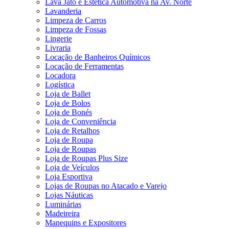
Lava Jato e Estética Automotiva na Av. Norte
Lavanderia
Limpeza de Carros
Limpeza de Fossas
Lingerie
Livraria
Locação de Banheiros Químicos
Locação de Ferramentas
Locadora
Logística
Loja de Ballet
Loja de Bolos
Loja de Bonés
Loja de Conveniência
Loja de Retalhos
Loja de Roupa
Loja de Roupas
Loja de Roupas Plus Size
Loja de Veículos
Loja Esportiva
Lojas de Roupas no Atacado e Varejo
Lojas Náuticas
Luminárias
Madeireira
Manequins e Expositores