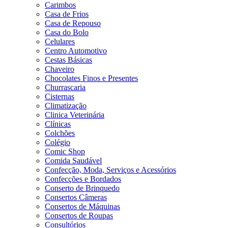
Carimbos
Casa de Frios
Casa de Repouso
Casa do Bolo
Celulares
Centro Automotivo
Cestas Básicas
Chaveiro
Chocolates Finos e Presentes
Churrascaria
Cisternas
Climatização
Clinica Veterinária
Clínicas
Colchões
Colégio
Comic Shop
Comida Saudável
Confecção, Moda, Serviços e Acessórios
Confecções e Bordados
Conserto de Brinquedo
Consertos Câmeras
Consertos de Máquinas
Consertos de Roupas
Consultórios