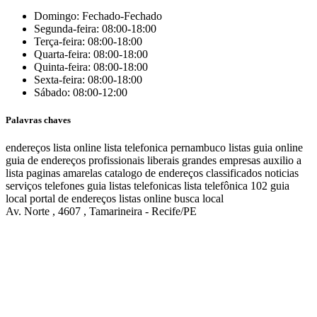
Domingo: Fechado-Fechado
Segunda-feira: 08:00-18:00
Terça-feira: 08:00-18:00
Quarta-feira: 08:00-18:00
Quinta-feira: 08:00-18:00
Sexta-feira: 08:00-18:00
Sábado: 08:00-12:00
Palavras chaves
endereços
lista online
lista telefonica
pernambuco listas
guia online
guia de endereços
profissionais liberais
grandes empresas
auxilio a
lista
paginas amarelas
catalogo de endereços
classificados
noticias
serviços
telefones
guia
listas telefonicas
lista telefônica
102
guia
local
portal de endereços
listas online
busca local
Av. Norte , 4607 , Tamarineira - Recife/PE