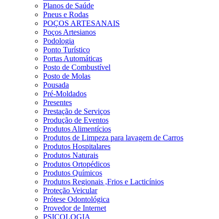
Planos de Saúde
Pneus e Rodas
POÇOS ARTESANAIS
Poços Artesianos
Podologia
Ponto Turístico
Portas Automáticas
Posto de Combustível
Posto de Molas
Pousada
Pré-Moldados
Presentes
Prestação de Serviços
Produção de Eventos
Produtos Alimentícios
Produtos de Limpeza para lavagem de Carros
Produtos Hospitalares
Produtos Naturais
Produtos Ortopédicos
Produtos Químicos
Produtos Regionais ,Frios e Lacticínios
Proteção Veicular
Prótese Odontológica
Provedor de Internet
PSICOLOGIA