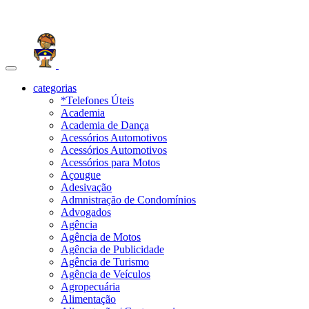
Toggle
navigation
categorias
*Telefones Úteis
Academia
Academia de Dança
Acessórios Automotivos
Acessórios Automotivos
Acessórios para Motos
Açougue
Adesivação
Admnistração de Condomínios
Advogados
Agência
Agência de Motos
Agência de Publicidade
Agência de Turismo
Agência de Veículos
Agropecuária
Alimentação