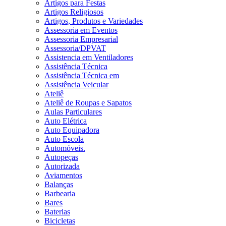
Artigos para Festas
Artigos Religiosos
Artigos, Produtos e Variedades
Assessoria em Eventos
Assessoria Empresarial
Assessoria/DPVAT
Assistencia em Ventiladores
Assistência Técnica
Assistência Técnica em
Assistência Veicular
Ateliê
Ateliê de Roupas e Sapatos
Aulas Particulares
Auto Elétrica
Auto Equipadora
Auto Escola
Automóveis.
Autopeças
Autorizada
Aviamentos
Balanças
Barbearia
Bares
Baterias
Bicicletas