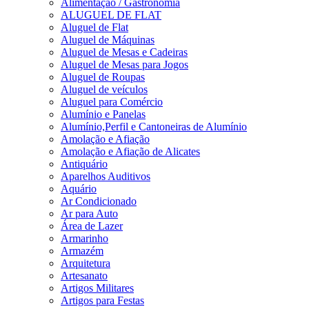
Alimentação / Gastronomia
ALUGUEL DE FLAT
Aluguel de Flat
Aluguel de Máquinas
Aluguel de Mesas e Cadeiras
Aluguel de Mesas para Jogos
Aluguel de Roupas
Aluguel de veículos
Aluguel para Comércio
Alumínio e Panelas
Alumínio,Perfil e Cantoneiras de Alumínio
Amolação e Afiação
Amolação e Afiação de Alicates
Antiquário
Aparelhos Auditivos
Aquário
Ar Condicionado
Ar para Auto
Área de Lazer
Armarinho
Armazém
Arquitetura
Artesanato
Artigos Militares
Artigos para Festas