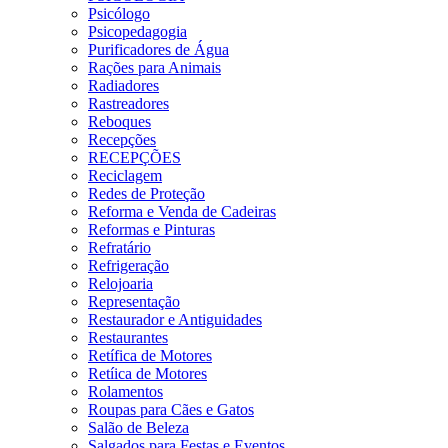
Psicólogo
Psicopedagogia
Purificadores de Água
Rações para Animais
Radiadores
Rastreadores
Reboques
Recepções
RECEPÇÕES
Reciclagem
Redes de Proteção
Reforma e Venda de Cadeiras
Reformas e Pinturas
Refratário
Refrigeração
Relojoaria
Representação
Restaurador e Antiguidades
Restaurantes
Retífica de Motores
Retíica de Motores
Rolamentos
Roupas para Cães e Gatos
Salão de Beleza
Salgados para Festas e Eventos