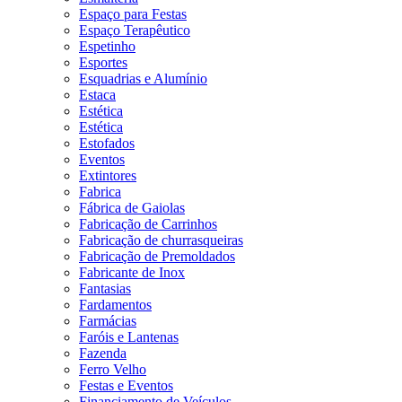
Espaço para Festas
Espaço Terapêutico
Espetinho
Esportes
Esquadrias e Alumínio
Estaca
Estética
Estética
Estofados
Eventos
Extintores
Fabrica
Fábrica de Gaiolas
Fabricação de Carrinhos
Fabricação de churrasqueiras
Fabricação de Premoldados
Fabricante de Inox
Fantasias
Fardamentos
Farmácias
Faróis e Lantenas
Fazenda
Ferro Velho
Festas e Eventos
Financiamento de Veículos