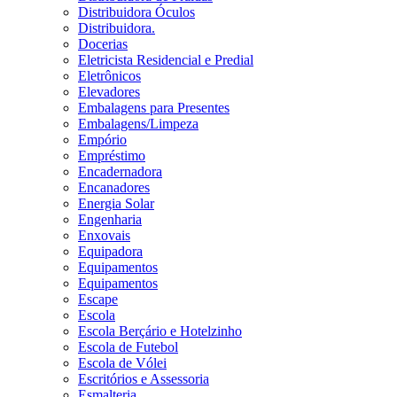
Distribuidora Óculos
Distribuidora.
Docerias
Eletricista Residencial e Predial
Eletrônicos
Elevadores
Embalagens para Presentes
Embalagens/Limpeza
Empório
Empréstimo
Encadernadora
Encanadores
Energia Solar
Engenharia
Enxovais
Equipadora
Equipamentos
Equipamentos
Escape
Escola
Escola Berçário e Hotelzinho
Escola de Futebol
Escola de Vólei
Escritórios e Assessoria
Esmalteria