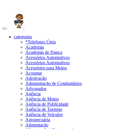
Toggle
navigation
categorias
*Telefones Úteis
Academia
Academia de Dança
Acessórios Automotivos
Acessórios Automotivos
Acessórios para Motos
Açougue
Adesivação
Admnistração de Condomínios
Advogados
Agência
Agência de Motos
Agência de Publicidade
Agência de Turismo
Agência de Veículos
Agropecuária
Alimentação