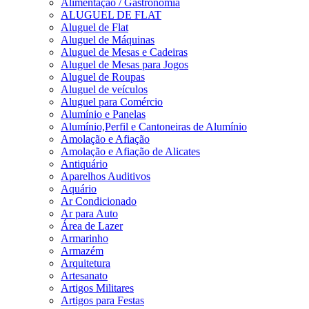
Alimentação / Gastronomia
ALUGUEL DE FLAT
Aluguel de Flat
Aluguel de Máquinas
Aluguel de Mesas e Cadeiras
Aluguel de Mesas para Jogos
Aluguel de Roupas
Aluguel de veículos
Aluguel para Comércio
Alumínio e Panelas
Alumínio,Perfil e Cantoneiras de Alumínio
Amolação e Afiação
Amolação e Afiação de Alicates
Antiquário
Aparelhos Auditivos
Aquário
Ar Condicionado
Ar para Auto
Área de Lazer
Armarinho
Armazém
Arquitetura
Artesanato
Artigos Militares
Artigos para Festas