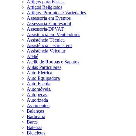
Artigos para Festas
Artigos Religiosos
Artigos, Produtos e Variedades
Assessoria em Eventos
Assessoria Empresarial
Assessoria/DPVAT
Assistencia em Ventiladores
Assistência Técnica
Assistência Técnica em
Assistência Veicular
Ateliê
Ateliê de Roupas e Sapatos
Aulas Particulares
Auto Elétrica
Auto Equipadora
Auto Escola
Automóveis.
Autopeças
Autorizada
Aviamentos
Balanças
Barbearia
Bares
Baterias
Bicicletas