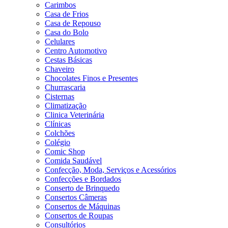
Carimbos
Casa de Frios
Casa de Repouso
Casa do Bolo
Celulares
Centro Automotivo
Cestas Básicas
Chaveiro
Chocolates Finos e Presentes
Churrascaria
Cisternas
Climatização
Clinica Veterinária
Clínicas
Colchões
Colégio
Comic Shop
Comida Saudável
Confecção, Moda, Serviços e Acessórios
Confecções e Bordados
Conserto de Brinquedo
Consertos Câmeras
Consertos de Máquinas
Consertos de Roupas
Consultórios