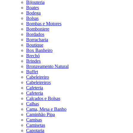
Bijouteria
Boates
Bodega
Bolsas
Bombas e Motores
Bomboniere
Bordados
Borracharia
Boutique
Box Banheiro
Brechó
Brindes
Bronzeamento Natural
Buffet
Cabeleireiro
Cabeleireiros
Cafeteria
Cafeteria
Calçados e Bolsas
Calhas
Cama, Mesa e Banho
Caminhão Pipa
Camisas
Camisetas
Capotaria