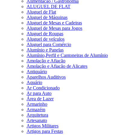
Alimentação / Gastronomia
ALUGUEL DE FLAT
Aluguel de Flat
Aluguel de Máquinas
Aluguel de Mesas e Cadeiras
Aluguel de Mesas para Jogos
Aluguel de Roupas
Aluguel de veículos
Aluguel para Comércio
Alumínio e Panelas
Alumínio,Perfil e Cantoneiras de Alumínio
Amolação e Afiação
Amolação e Afiação de Alicates
Antiquário
Aparelhos Auditivos
Aquário
Ar Condicionado
Ar para Auto
Área de Lazer
Armarinho
Armazém
Arquitetura
Artesanato
Artigos Militares
Artigos para Festas