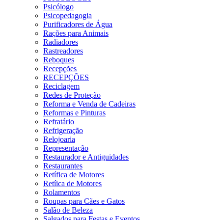
Psicólogo
Psicopedagogia
Purificadores de Água
Rações para Animais
Radiadores
Rastreadores
Reboques
Recepções
RECEPÇÕES
Reciclagem
Redes de Proteção
Reforma e Venda de Cadeiras
Reformas e Pinturas
Refratário
Refrigeração
Relojoaria
Representação
Restaurador e Antiguidades
Restaurantes
Retífica de Motores
Retíica de Motores
Rolamentos
Roupas para Cães e Gatos
Salão de Beleza
Salgados para Festas e Eventos