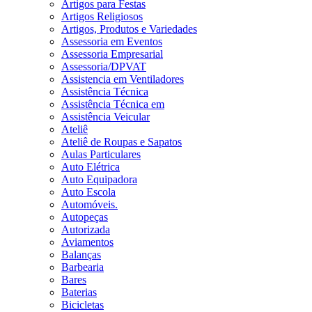
Artigos para Festas
Artigos Religiosos
Artigos, Produtos e Variedades
Assessoria em Eventos
Assessoria Empresarial
Assessoria/DPVAT
Assistencia em Ventiladores
Assistência Técnica
Assistência Técnica em
Assistência Veicular
Ateliê
Ateliê de Roupas e Sapatos
Aulas Particulares
Auto Elétrica
Auto Equipadora
Auto Escola
Automóveis.
Autopeças
Autorizada
Aviamentos
Balanças
Barbearia
Bares
Baterias
Bicicletas