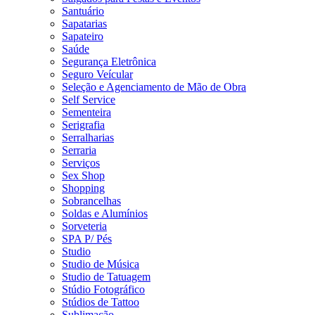
Santuário
Sapatarias
Sapateiro
Saúde
Segurança Eletrônica
Seguro Veícular
Seleção e Agenciamento de Mão de Obra
Self Service
Sementeira
Serigrafia
Serralharias
Serraria
Serviços
Sex Shop
Shopping
Sobrancelhas
Soldas e Alumínios
Sorveteria
SPA P/ Pés
Studio
Studio de Música
Studio de Tatuagem
Stúdio Fotográfico
Stúdios de Tattoo
Sublimação