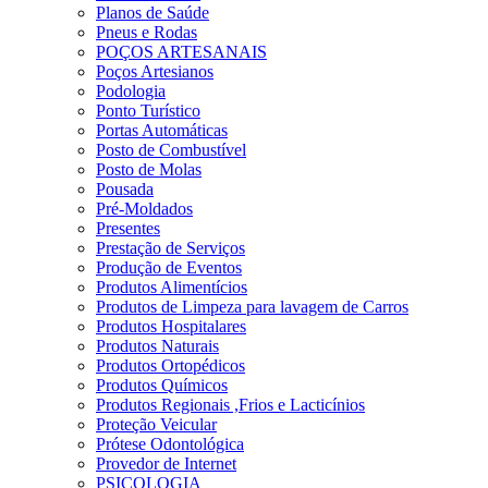
Planos de Saúde
Pneus e Rodas
POÇOS ARTESANAIS
Poços Artesianos
Podologia
Ponto Turístico
Portas Automáticas
Posto de Combustível
Posto de Molas
Pousada
Pré-Moldados
Presentes
Prestação de Serviços
Produção de Eventos
Produtos Alimentícios
Produtos de Limpeza para lavagem de Carros
Produtos Hospitalares
Produtos Naturais
Produtos Ortopédicos
Produtos Químicos
Produtos Regionais ,Frios e Lacticínios
Proteção Veicular
Prótese Odontológica
Provedor de Internet
PSICOLOGIA