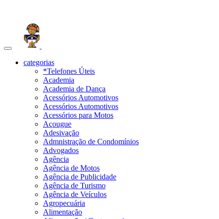
Toggle
navigation
categorias
*Telefones Úteis
Academia
Academia de Dança
Acessórios Automotivos
Acessórios Automotivos
Acessórios para Motos
Açougue
Adesivação
Admnistração de Condomínios
Advogados
Agência
Agência de Motos
Agência de Publicidade
Agência de Turismo
Agência de Veículos
Agropecuária
Alimentação