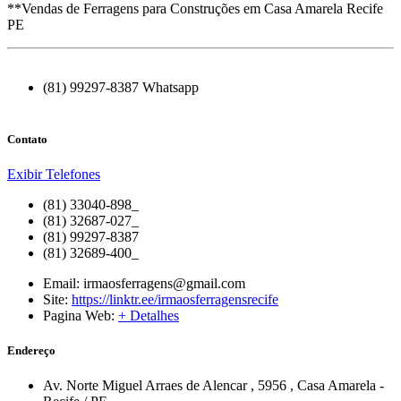
**Vendas de Ferragens para Construções em Casa Amarela Recife
PE
(81) 99297-8387 Whatsapp
Contato
Exibir Telefones
(81) 33040-898_
(81) 32687-027_
(81) 99297-8387
(81) 32689-400_
Email:
irmaosferragens@gmail.com
Site:
https://linktr.ee/irmaosferragensrecife
Pagina Web:
+ Detalhes
Endereço
Av. Norte Miguel Arraes de Alencar
, 5956
,
Casa Amarela
-