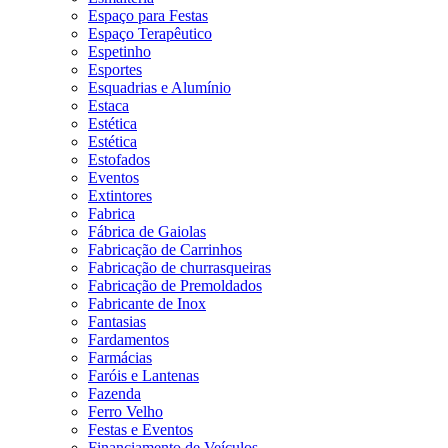
Espaço para Festas
Espaço Terapêutico
Espetinho
Esportes
Esquadrias e Alumínio
Estaca
Estética
Estética
Estofados
Eventos
Extintores
Fabrica
Fábrica de Gaiolas
Fabricação de Carrinhos
Fabricação de churrasqueiras
Fabricação de Premoldados
Fabricante de Inox
Fantasias
Fardamentos
Farmácias
Faróis e Lantenas
Fazenda
Ferro Velho
Festas e Eventos
Financiamento de Veículos