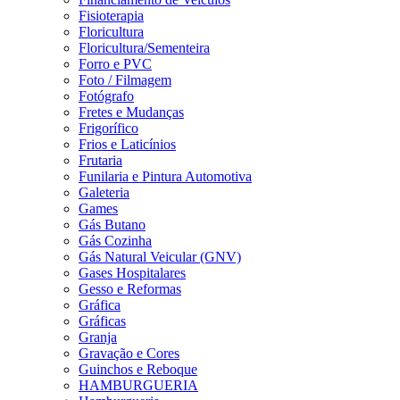
Fisioterapia
Floricultura
Floricultura/Sementeira
Forro e PVC
Foto / Filmagem
Fotógrafo
Fretes e Mudanças
Frigorífico
Frios e Laticínios
Frutaria
Funilaria e Pintura Automotiva
Galeteria
Games
Gás Butano
Gás Cozinha
Gás Natural Veicular (GNV)
Gases Hospitalares
Gesso e Reformas
Gráfica
Gráficas
Granja
Gravação e Cores
Guinchos e Reboque
HAMBURGUERIA