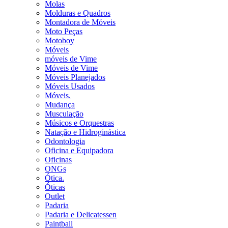
Molas
Molduras e Quadros
Montadora de Móveis
Moto Peças
Motoboy
Móveis
móveis de Vime
Móveis de Vime
Móveis Planejados
Móveis Usados
Móveis.
Mudança
Musculação
Músicos e Orquestras
Natação e Hidroginástica
Odontologia
Oficina e Equipadora
Oficinas
ONGs
Ótica.
Óticas
Outlet
Padaria
Padaria e Delicatessen
Paintball