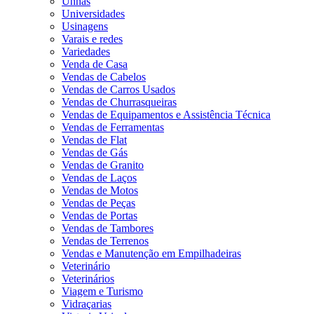
Unhas
Universidades
Usinagens
Varais e redes
Variedades
Venda de Casa
Vendas de Cabelos
Vendas de Carros Usados
Vendas de Churrasqueiras
Vendas de Equipamentos e Assistência Técnica
Vendas de Ferramentas
Vendas de Flat
Vendas de Gás
Vendas de Granito
Vendas de Laços
Vendas de Motos
Vendas de Peças
Vendas de Portas
Vendas de Tambores
Vendas de Terrenos
Vendas e Manutenção em Empilhadeiras
Veterinário
Veterinários
Viagem e Turismo
Vidraçarias