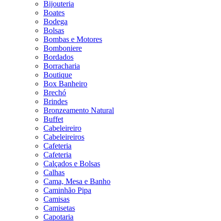
Bijouteria
Boates
Bodega
Bolsas
Bombas e Motores
Bomboniere
Bordados
Borracharia
Boutique
Box Banheiro
Brechó
Brindes
Bronzeamento Natural
Buffet
Cabeleireiro
Cabeleireiros
Cafeteria
Cafeteria
Calçados e Bolsas
Calhas
Cama, Mesa e Banho
Caminhão Pipa
Camisas
Camisetas
Capotaria