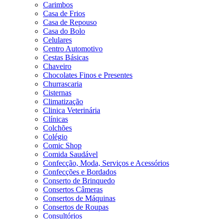
Carimbos
Casa de Frios
Casa de Repouso
Casa do Bolo
Celulares
Centro Automotivo
Cestas Básicas
Chaveiro
Chocolates Finos e Presentes
Churrascaria
Cisternas
Climatização
Clinica Veterinária
Clínicas
Colchões
Colégio
Comic Shop
Comida Saudável
Confecção, Moda, Serviços e Acessórios
Confecções e Bordados
Conserto de Brinquedo
Consertos Câmeras
Consertos de Máquinas
Consertos de Roupas
Consultórios