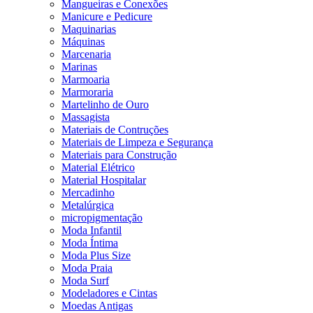
Mangueiras e Conexões
Manicure e Pedicure
Maquinarias
Máquinas
Marcenaria
Marinas
Marmoaria
Marmoraria
Martelinho de Ouro
Massagista
Materiais de Contruções
Materiais de Limpeza e Segurança
Materiais para Construção
Material Elétrico
Material Hospitalar
Mercadinho
Metalúrgica
micropigmentação
Moda Infantil
Moda Íntima
Moda Plus Size
Moda Praia
Moda Surf
Modeladores e Cintas
Moedas Antigas