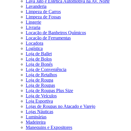
Lava Jato e Estética Automotiva na Av. Norte
Lavanderia
Limpeza de Carros
Limpeza de Fossas
Lingerie
Livraria
Locação de Banheiros Químicos
Locação de Ferramentas
Locadora
Logística
Loja de Ballet
Loja de Bolos
Loja de Bonés
Loja de Conveniência
Loja de Retalhos
Loja de Roupa
Loja de Roupas
Loja de Roupas Plus Size
Loja de Veículos
Loja Esportiva
Lojas de Roupas no Atacado e Varejo
Lojas Náuticas
Luminárias
Madeireira
Manequins e Expositores