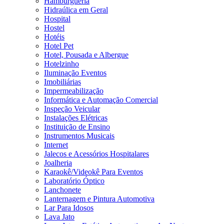
Hamburgueria
Hidraúlica em Geral
Hospital
Hostel
Hotéis
Hotel Pet
Hotel, Pousada e Albergue
Hotelzinho
Iluminação Eventos
Imobiliárias
Impermeabilização
Informática e Automação Comercial
Inspeção Veicular
Instalações Elétricas
Instituição de Ensino
Instrumentos Musicais
Internet
Jalecos e Acessórios Hospitalares
Joalheria
Karaokê/Videokê Para Eventos
Laboratório Óptico
Lanchonete
Lanternagem e Pintura Automotiva
Lar Para Idosos
Lava Jato