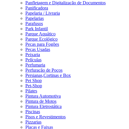
Panfletagem e Digitalização de Documentos
Panificadora
Papelaria / Livraria
Papelarias
Parafusos
Park Infantil
Parque Aquático
Parque Ecológico
Peças para Fogões
Peças Usadas
Peixaria
Películas
Perfumaria
Perfuração de Poços
Persianas,Cortinas e Box
Pet Shop
Pet-Shop
Pilates
Pintura Automotiva
Pintura de Motos
Pintura Eletrostática
Piscinas
Pisos e Revestimentos
Pizzarias
Placas e Faixas