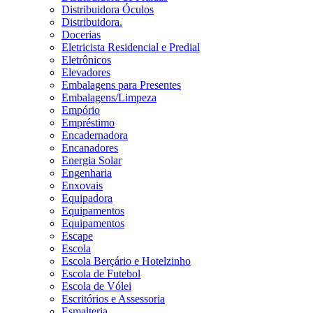
Distribuidora Óculos
Distribuidora.
Docerias
Eletricista Residencial e Predial
Eletrônicos
Elevadores
Embalagens para Presentes
Embalagens/Limpeza
Empório
Empréstimo
Encadernadora
Encanadores
Energia Solar
Engenharia
Enxovais
Equipadora
Equipamentos
Equipamentos
Escape
Escola
Escola Berçário e Hotelzinho
Escola de Futebol
Escola de Vólei
Escritórios e Assessoria
Esmalteria