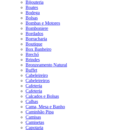
Bijouteria
Boates
Bodega
Bolsas
Bombas e Motores
Bomboniere
Bordados
Borracharia
Boutique
Box Banheiro
Brechó
Brindes
Bronzeamento Natural
Buffet
Cabeleireiro
Cabeleireiros
Cafeteria
Cafeteria
Calçados e Bolsas
Calhas
Cama, Mesa e Banho
Caminhão Pipa
Camisas
Camisetas
Capotaria