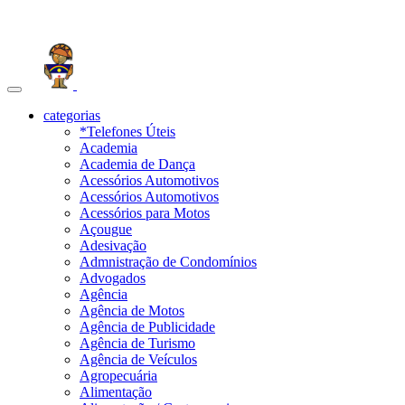
Toggle
navigation
categorias
*Telefones Úteis
Academia
Academia de Dança
Acessórios Automotivos
Acessórios Automotivos
Acessórios para Motos
Açougue
Adesivação
Admnistração de Condomínios
Advogados
Agência
Agência de Motos
Agência de Publicidade
Agência de Turismo
Agência de Veículos
Agropecuária
Alimentação