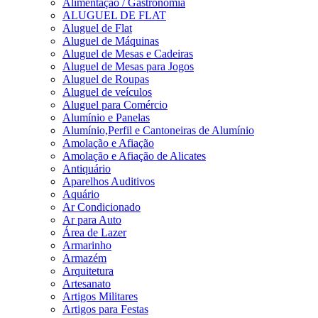
Alimentação / Gastronomia
ALUGUEL DE FLAT
Aluguel de Flat
Aluguel de Máquinas
Aluguel de Mesas e Cadeiras
Aluguel de Mesas para Jogos
Aluguel de Roupas
Aluguel de veículos
Aluguel para Comércio
Alumínio e Panelas
Alumínio,Perfil e Cantoneiras de Alumínio
Amolação e Afiação
Amolação e Afiação de Alicates
Antiquário
Aparelhos Auditivos
Aquário
Ar Condicionado
Ar para Auto
Área de Lazer
Armarinho
Armazém
Arquitetura
Artesanato
Artigos Militares
Artigos para Festas