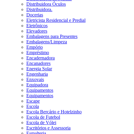
Distribuidora Óculos
Distribuidora.
Docerias
Eletricista Residencial e Predial
Eletrônicos
Elevadores
Embalagens para Presentes
Embalagens/Limpeza
Empório
Empréstimo
Encadernadora
Encanadores
Energia Solar
Engenharia
Enxovais
Equipadora
Equipamentos
Equipamentos
Escape
Escola
Escola Berçário e Hotelzinho
Escola de Futebol
Escola de Vólei
Escritórios e Assessoria
Esmalteria