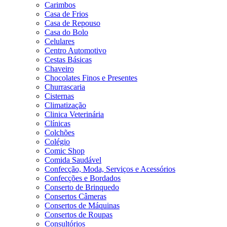
Carimbos
Casa de Frios
Casa de Repouso
Casa do Bolo
Celulares
Centro Automotivo
Cestas Básicas
Chaveiro
Chocolates Finos e Presentes
Churrascaria
Cisternas
Climatização
Clinica Veterinária
Clínicas
Colchões
Colégio
Comic Shop
Comida Saudável
Confecção, Moda, Serviços e Acessórios
Confecções e Bordados
Conserto de Brinquedo
Consertos Câmeras
Consertos de Máquinas
Consertos de Roupas
Consultórios