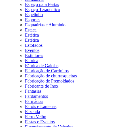
Espaço para Festas
Espaço Terapêutico
Espetinho
Esportes
Esquadrias e Alumínio
Estaca
Estética
Estética
Estofados
Eventos
Extintores
Fabrica
Fábrica de Gaiolas
Fabricação de Carrinhos
Fabricação de churrasqueiras
Fabricação de Premoldados
Fabricante de Inox
Fantasias
Fardamentos
Farmácias
Faróis e Lantenas
Fazenda
Ferro Velho
Festas e Eventos
Financiamento de Veículos