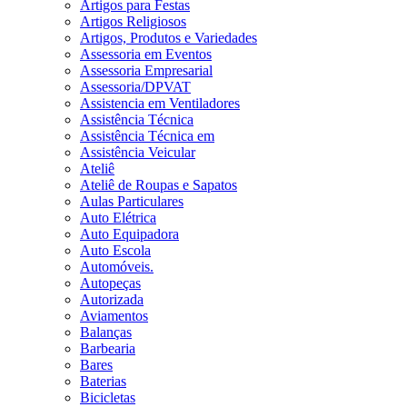
Artigos para Festas
Artigos Religiosos
Artigos, Produtos e Variedades
Assessoria em Eventos
Assessoria Empresarial
Assessoria/DPVAT
Assistencia em Ventiladores
Assistência Técnica
Assistência Técnica em
Assistência Veicular
Ateliê
Ateliê de Roupas e Sapatos
Aulas Particulares
Auto Elétrica
Auto Equipadora
Auto Escola
Automóveis.
Autopeças
Autorizada
Aviamentos
Balanças
Barbearia
Bares
Baterias
Bicicletas