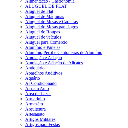
Alimentação / Gastronomia
ALUGUEL DE FLAT
Aluguel de Flat
Aluguel de Máquinas
Aluguel de Mesas e Cadeiras
Aluguel de Mesas para Jogos
Aluguel de Roupas
Aluguel de veículos
Aluguel para Comércio
Alumínio e Panelas
Alumínio,Perfil e Cantoneiras de Alumínio
Amolação e Afiação
Amolação e Afiação de Alicates
Antiquário
Aparelhos Auditivos
Aquário
Ar Condicionado
Ar para Auto
Área de Lazer
Armarinho
Armazém
Arquitetura
Artesanato
Artigos Militares
Artigos para Festas