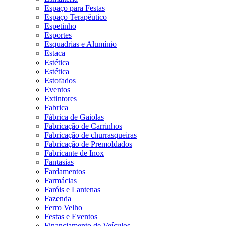
Espaço para Festas
Espaço Terapêutico
Espetinho
Esportes
Esquadrias e Alumínio
Estaca
Estética
Estética
Estofados
Eventos
Extintores
Fabrica
Fábrica de Gaiolas
Fabricação de Carrinhos
Fabricação de churrasqueiras
Fabricação de Premoldados
Fabricante de Inox
Fantasias
Fardamentos
Farmácias
Faróis e Lantenas
Fazenda
Ferro Velho
Festas e Eventos
Financiamento de Veículos