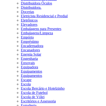
Distribuidora Óculos
Distribuidora.
Docerias
Eletricista Residencial e Predial
Eletrônicos
Elevadores
Embalagens para Presentes
Embalagens/Limpeza
Empório
Empréstimo
Encadernadora
Encanadores
Energia Solar
Engenharia
Enxovais
Equipadora
Equipamentos
Equipamentos
Escape
Escola
Escola Berçário e Hotelzinho
Escola de Futebol
Escola de Vólei
Escritórios e Assessoria
Esmalteria