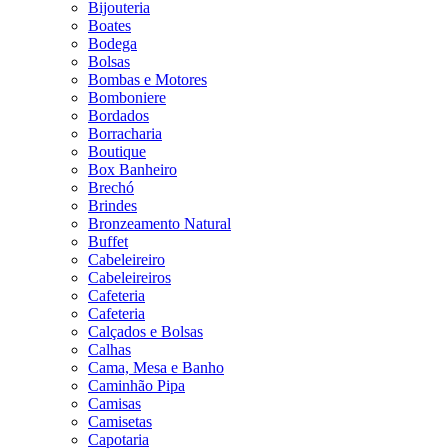
Bijouteria
Boates
Bodega
Bolsas
Bombas e Motores
Bomboniere
Bordados
Borracharia
Boutique
Box Banheiro
Brechó
Brindes
Bronzeamento Natural
Buffet
Cabeleireiro
Cabeleireiros
Cafeteria
Cafeteria
Calçados e Bolsas
Calhas
Cama, Mesa e Banho
Caminhão Pipa
Camisas
Camisetas
Capotaria