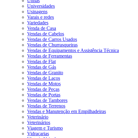
Unhas
Universidades
Usinagens
Varais e redes
Variedades
Venda de Casa
Vendas de Cabelos
Vendas de Carros Usados
Vendas de Churrasqueiras
Vendas de Equipamentos e Assistência Técnica
Vendas de Ferramentas
Vendas de Flat
Vendas de Gás
Vendas de Granito
Vendas de Laços
Vendas de Motos
Vendas de Peças
Vendas de Portas
Vendas de Tambores
Vendas de Terrenos
Vendas e Manutenção em Empilhadeiras
Veterinário
Veterinários
Viagem e Turismo
Vidraçarias