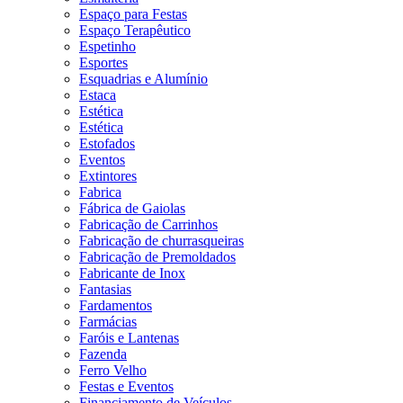
Espaço para Festas
Espaço Terapêutico
Espetinho
Esportes
Esquadrias e Alumínio
Estaca
Estética
Estética
Estofados
Eventos
Extintores
Fabrica
Fábrica de Gaiolas
Fabricação de Carrinhos
Fabricação de churrasqueiras
Fabricação de Premoldados
Fabricante de Inox
Fantasias
Fardamentos
Farmácias
Faróis e Lantenas
Fazenda
Ferro Velho
Festas e Eventos
Financiamento de Veículos