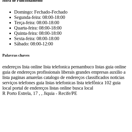
Hora de Funcionamento
Domingo: Fechado-Fechado
Segunda-feira: 08:00-18:00
Terça-feira: 08:00-18:00
Quarta-feira: 08:00-18:00
Quinta-feira: 08:00-18:00
Sexta-feira: 08:00-18:00
Sábado: 08:00-12:00
Palavras chaves
endereços
lista online
lista telefonica
pernambuco listas
guia online
guia de endereços
profissionais liberais
grandes empresas
auxilio a
lista
paginas amarelas
catalogo de endereços
classificados
noticias
serviços
telefones
guia
listas telefonicas
lista telefônica
102
guia
local
portal de endereços
listas online
busca local
R Porto Estrela, 17 , , Jiquia - Recife/PE