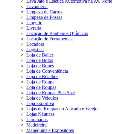
Lava Jato e Estética Automotiva na Av. Norte
Lavanderia
Limpeza de Carros
Limpeza de Fossas
Lingerie
Livraria
Locação de Banheiros Químicos
Locação de Ferramentas
Locadora
Logística
Loja de Ballet
Loja de Bolos
Loja de Bonés
Loja de Conveniência
Loja de Retalhos
Loja de Roupa
Loja de Roupas
Loja de Roupas Plus Size
Loja de Veículos
Loja Esportiva
Lojas de Roupas no Atacado e Varejo
Lojas Náuticas
Luminárias
Madeireira
Manequins e Expositores