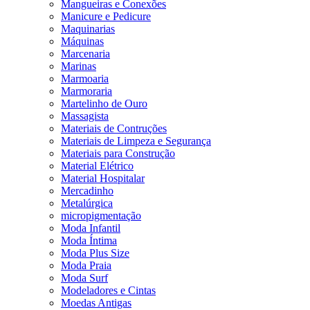
Mangueiras e Conexões
Manicure e Pedicure
Maquinarias
Máquinas
Marcenaria
Marinas
Marmoaria
Marmoraria
Martelinho de Ouro
Massagista
Materiais de Contruções
Materiais de Limpeza e Segurança
Materiais para Construção
Material Elétrico
Material Hospitalar
Mercadinho
Metalúrgica
micropigmentação
Moda Infantil
Moda Íntima
Moda Plus Size
Moda Praia
Moda Surf
Modeladores e Cintas
Moedas Antigas