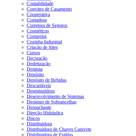
Contabilidade
Convites de Casamento
Cooperativa
Copiadora
Corretora de Seguros
Cosméticos
Costureira
Cozinha Industrial
Criação de Sites
Cursos
Decoração
Dedetização
Dentista
Depósito
Depósito de Bebidas
Descartáveis
Desentupidora
Desenvolvimento de Sistemas
Designer de Sobrancelhas
Despachante
Direção Hidráulica
Discos
Distribuidora
Distribuidora de Chaves Canivete
Distribuidora de Fraldas