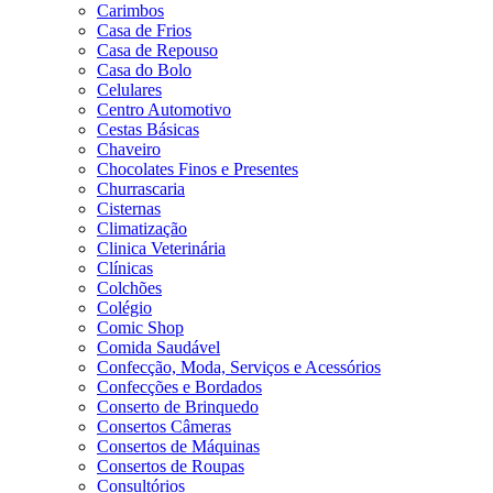
Carimbos
Casa de Frios
Casa de Repouso
Casa do Bolo
Celulares
Centro Automotivo
Cestas Básicas
Chaveiro
Chocolates Finos e Presentes
Churrascaria
Cisternas
Climatização
Clinica Veterinária
Clínicas
Colchões
Colégio
Comic Shop
Comida Saudável
Confecção, Moda, Serviços e Acessórios
Confecções e Bordados
Conserto de Brinquedo
Consertos Câmeras
Consertos de Máquinas
Consertos de Roupas
Consultórios