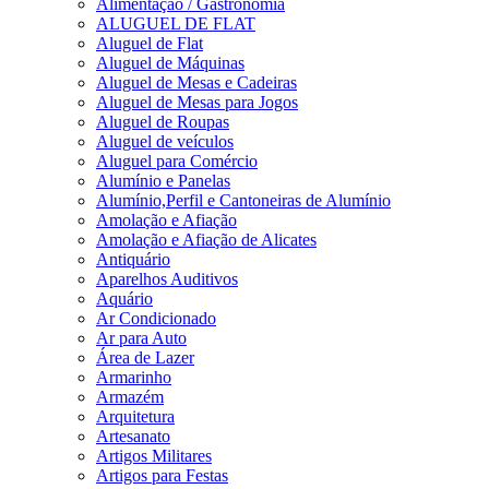
Alimentação / Gastronomia
ALUGUEL DE FLAT
Aluguel de Flat
Aluguel de Máquinas
Aluguel de Mesas e Cadeiras
Aluguel de Mesas para Jogos
Aluguel de Roupas
Aluguel de veículos
Aluguel para Comércio
Alumínio e Panelas
Alumínio,Perfil e Cantoneiras de Alumínio
Amolação e Afiação
Amolação e Afiação de Alicates
Antiquário
Aparelhos Auditivos
Aquário
Ar Condicionado
Ar para Auto
Área de Lazer
Armarinho
Armazém
Arquitetura
Artesanato
Artigos Militares
Artigos para Festas