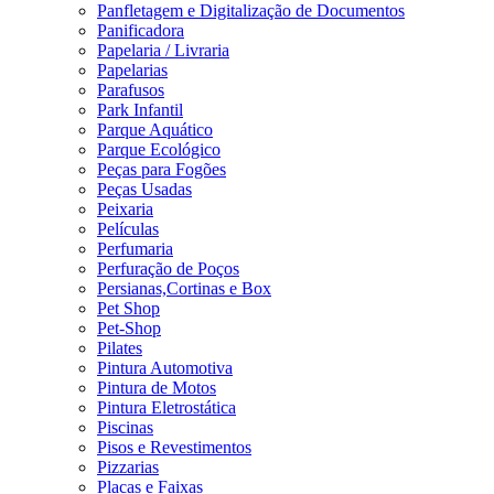
Panfletagem e Digitalização de Documentos
Panificadora
Papelaria / Livraria
Papelarias
Parafusos
Park Infantil
Parque Aquático
Parque Ecológico
Peças para Fogões
Peças Usadas
Peixaria
Películas
Perfumaria
Perfuração de Poços
Persianas,Cortinas e Box
Pet Shop
Pet-Shop
Pilates
Pintura Automotiva
Pintura de Motos
Pintura Eletrostática
Piscinas
Pisos e Revestimentos
Pizzarias
Placas e Faixas