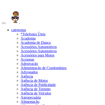
Toggle
navigation
categorias
*Telefones Úteis
Academia
Academia de Dança
Acessórios Automotivos
Acessórios Automotivos
Acessórios para Motos
Açougue
Adesivação
Admnistração de Condomínios
Advogados
Agência
Agência de Motos
Agência de Publicidade
Agência de Turismo
Agência de Veículos
Agropecuária
Alimentação