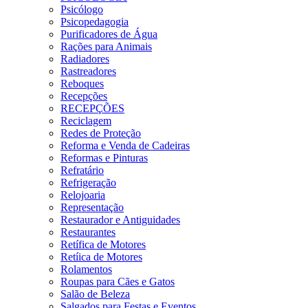
Psicólogo
Psicopedagogia
Purificadores de Água
Rações para Animais
Radiadores
Rastreadores
Reboques
Recepções
RECEPÇÕES
Reciclagem
Redes de Proteção
Reforma e Venda de Cadeiras
Reformas e Pinturas
Refratário
Refrigeração
Relojoaria
Representação
Restaurador e Antiguidades
Restaurantes
Retífica de Motores
Retíica de Motores
Rolamentos
Roupas para Cães e Gatos
Salão de Beleza
Salgados para Festas e Eventos