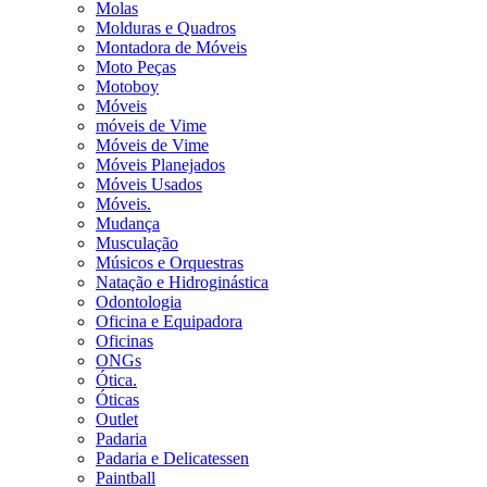
Molas
Molduras e Quadros
Montadora de Móveis
Moto Peças
Motoboy
Móveis
móveis de Vime
Móveis de Vime
Móveis Planejados
Móveis Usados
Móveis.
Mudança
Musculação
Músicos e Orquestras
Natação e Hidroginástica
Odontologia
Oficina e Equipadora
Oficinas
ONGs
Ótica.
Óticas
Outlet
Padaria
Padaria e Delicatessen
Paintball