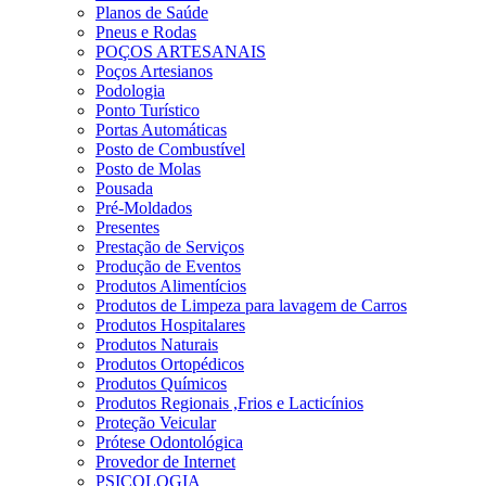
Planos de Saúde
Pneus e Rodas
POÇOS ARTESANAIS
Poços Artesianos
Podologia
Ponto Turístico
Portas Automáticas
Posto de Combustível
Posto de Molas
Pousada
Pré-Moldados
Presentes
Prestação de Serviços
Produção de Eventos
Produtos Alimentícios
Produtos de Limpeza para lavagem de Carros
Produtos Hospitalares
Produtos Naturais
Produtos Ortopédicos
Produtos Químicos
Produtos Regionais ,Frios e Lacticínios
Proteção Veicular
Prótese Odontológica
Provedor de Internet
PSICOLOGIA