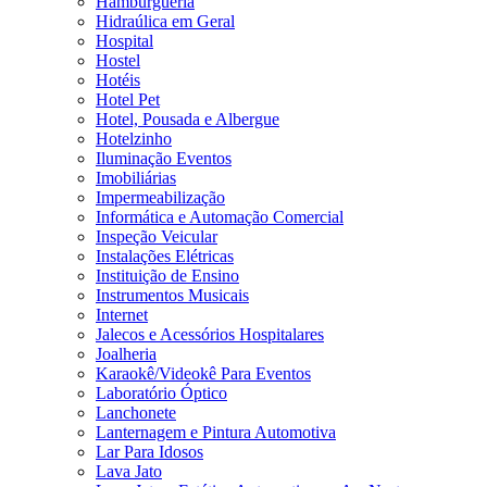
Hamburgueria
Hidraúlica em Geral
Hospital
Hostel
Hotéis
Hotel Pet
Hotel, Pousada e Albergue
Hotelzinho
Iluminação Eventos
Imobiliárias
Impermeabilização
Informática e Automação Comercial
Inspeção Veicular
Instalações Elétricas
Instituição de Ensino
Instrumentos Musicais
Internet
Jalecos e Acessórios Hospitalares
Joalheria
Karaokê/Videokê Para Eventos
Laboratório Óptico
Lanchonete
Lanternagem e Pintura Automotiva
Lar Para Idosos
Lava Jato