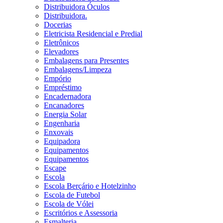
Distribuidora Óculos
Distribuidora.
Docerias
Eletricista Residencial e Predial
Eletrônicos
Elevadores
Embalagens para Presentes
Embalagens/Limpeza
Empório
Empréstimo
Encadernadora
Encanadores
Energia Solar
Engenharia
Enxovais
Equipadora
Equipamentos
Equipamentos
Escape
Escola
Escola Berçário e Hotelzinho
Escola de Futebol
Escola de Vólei
Escritórios e Assessoria
Esmalteria