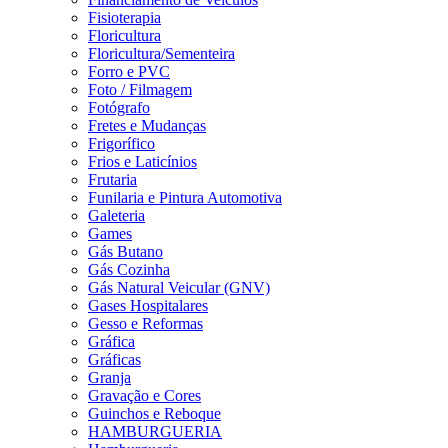
Fisioterapia
Floricultura
Floricultura/Sementeira
Forro e PVC
Foto / Filmagem
Fotógrafo
Fretes e Mudanças
Frigorífico
Frios e Laticínios
Frutaria
Funilaria e Pintura Automotiva
Galeteria
Games
Gás Butano
Gás Cozinha
Gás Natural Veicular (GNV)
Gases Hospitalares
Gesso e Reformas
Gráfica
Gráficas
Granja
Gravação e Cores
Guinchos e Reboque
HAMBURGUERIA