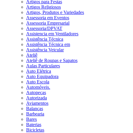
Artigos para Festas
Artigos Religiosos
Artigos, Produtos e Variedades
Assessoria em Eventos
Assessoria Empresarial
Assessoria/DPVAT
Assistencia em Ventiladores
Assistência Técnica
Assistência Técnica em
Assistência Veicular
Ateliê
Ateliê de Roupas e Sapatos
Aulas Particulares
Auto Elétrica
Auto Equipadora
Auto Escola
Automóveis.
Autopeças
Autorizada
Aviamentos
Balanças
Barbearia
Bares
Baterias
Bicicletas