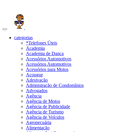
Toggle
navigation
categorias
*Telefones Úteis
Academia
Academia de Dança
Acessórios Automotivos
Acessórios Automotivos
Acessórios para Motos
Açougue
Adesivação
Admnistração de Condomínios
Advogados
Agência
Agência de Motos
Agência de Publicidade
Agência de Turismo
Agência de Veículos
Agropecuária
Alimentação