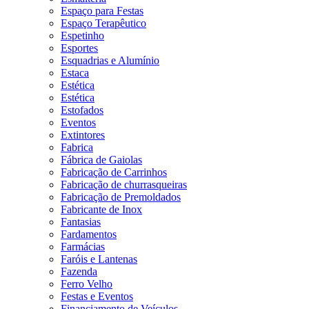
Espaço para Festas
Espaço Terapêutico
Espetinho
Esportes
Esquadrias e Alumínio
Estaca
Estética
Estética
Estofados
Eventos
Extintores
Fabrica
Fábrica de Gaiolas
Fabricação de Carrinhos
Fabricação de churrasqueiras
Fabricação de Premoldados
Fabricante de Inox
Fantasias
Fardamentos
Farmácias
Faróis e Lantenas
Fazenda
Ferro Velho
Festas e Eventos
Financiamento de Veículos