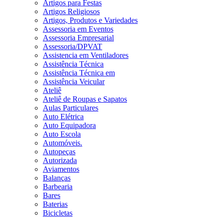
Artigos para Festas
Artigos Religiosos
Artigos, Produtos e Variedades
Assessoria em Eventos
Assessoria Empresarial
Assessoria/DPVAT
Assistencia em Ventiladores
Assistência Técnica
Assistência Técnica em
Assistência Veicular
Ateliê
Ateliê de Roupas e Sapatos
Aulas Particulares
Auto Elétrica
Auto Equipadora
Auto Escola
Automóveis.
Autopeças
Autorizada
Aviamentos
Balanças
Barbearia
Bares
Baterias
Bicicletas