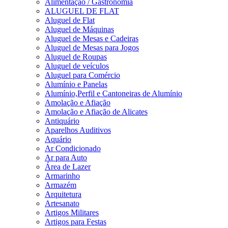
Alimentação / Gastronomia
ALUGUEL DE FLAT
Aluguel de Flat
Aluguel de Máquinas
Aluguel de Mesas e Cadeiras
Aluguel de Mesas para Jogos
Aluguel de Roupas
Aluguel de veículos
Aluguel para Comércio
Alumínio e Panelas
Alumínio,Perfil e Cantoneiras de Alumínio
Amolação e Afiação
Amolação e Afiação de Alicates
Antiquário
Aparelhos Auditivos
Aquário
Ar Condicionado
Ar para Auto
Área de Lazer
Armarinho
Armazém
Arquitetura
Artesanato
Artigos Militares
Artigos para Festas