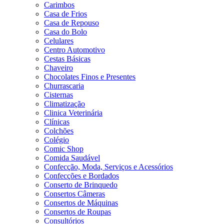
Carimbos
Casa de Frios
Casa de Repouso
Casa do Bolo
Celulares
Centro Automotivo
Cestas Básicas
Chaveiro
Chocolates Finos e Presentes
Churrascaria
Cisternas
Climatização
Clinica Veterinária
Clínicas
Colchões
Colégio
Comic Shop
Comida Saudável
Confecção, Moda, Serviços e Acessórios
Confecções e Bordados
Conserto de Brinquedo
Consertos Câmeras
Consertos de Máquinas
Consertos de Roupas
Consultórios