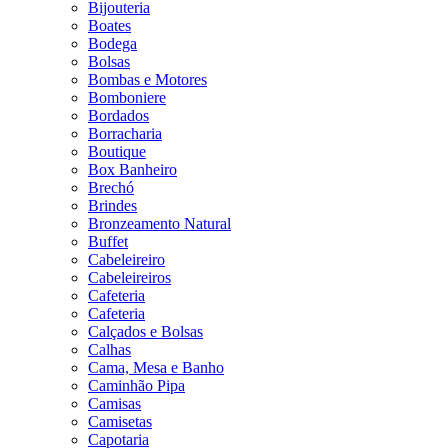
Bijouteria
Boates
Bodega
Bolsas
Bombas e Motores
Bomboniere
Bordados
Borracharia
Boutique
Box Banheiro
Brechó
Brindes
Bronzeamento Natural
Buffet
Cabeleireiro
Cabeleireiros
Cafeteria
Cafeteria
Calçados e Bolsas
Calhas
Cama, Mesa e Banho
Caminhão Pipa
Camisas
Camisetas
Capotaria