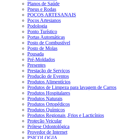
Planos de Saúde
Pneus e Rodas
POÇOS ARTESANAIS
Poços Artesianos
Podologia
Ponto Turístico
Portas Automáticas
Posto de Combustível
Posto de Molas
Pousada
Pré-Moldados
Presentes
Prestação de Serviços
Produção de Eventos
Produtos Alimentícios
Produtos de Limpeza para lavagem de Carros
Produtos Hospitalares
Produtos Naturais
Produtos Ortopédicos
Produtos Químicos
Produtos Regionais ,Frios e Lacticínios
Proteção Veicular
Prótese Odontológica
Provedor de Internet
PSICOLOGIA