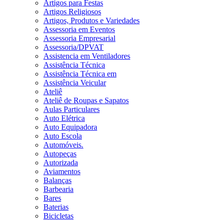
Artigos para Festas
Artigos Religiosos
Artigos, Produtos e Variedades
Assessoria em Eventos
Assessoria Empresarial
Assessoria/DPVAT
Assistencia em Ventiladores
Assistência Técnica
Assistência Técnica em
Assistência Veicular
Ateliê
Ateliê de Roupas e Sapatos
Aulas Particulares
Auto Elétrica
Auto Equipadora
Auto Escola
Automóveis.
Autopeças
Autorizada
Aviamentos
Balanças
Barbearia
Bares
Baterias
Bicicletas