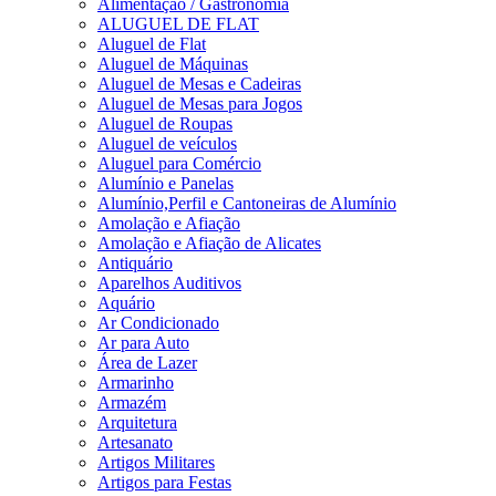
Alimentação / Gastronomia
ALUGUEL DE FLAT
Aluguel de Flat
Aluguel de Máquinas
Aluguel de Mesas e Cadeiras
Aluguel de Mesas para Jogos
Aluguel de Roupas
Aluguel de veículos
Aluguel para Comércio
Alumínio e Panelas
Alumínio,Perfil e Cantoneiras de Alumínio
Amolação e Afiação
Amolação e Afiação de Alicates
Antiquário
Aparelhos Auditivos
Aquário
Ar Condicionado
Ar para Auto
Área de Lazer
Armarinho
Armazém
Arquitetura
Artesanato
Artigos Militares
Artigos para Festas