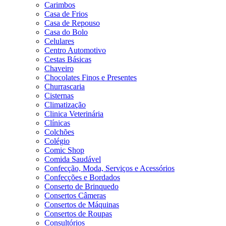
Carimbos
Casa de Frios
Casa de Repouso
Casa do Bolo
Celulares
Centro Automotivo
Cestas Básicas
Chaveiro
Chocolates Finos e Presentes
Churrascaria
Cisternas
Climatização
Clinica Veterinária
Clínicas
Colchões
Colégio
Comic Shop
Comida Saudável
Confecção, Moda, Serviços e Acessórios
Confecções e Bordados
Conserto de Brinquedo
Consertos Câmeras
Consertos de Máquinas
Consertos de Roupas
Consultórios