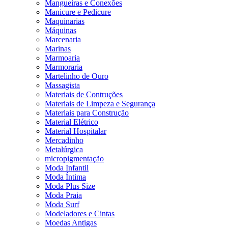
Mangueiras e Conexões
Manicure e Pedicure
Maquinarias
Máquinas
Marcenaria
Marinas
Marmoaria
Marmoraria
Martelinho de Ouro
Massagista
Materiais de Contruções
Materiais de Limpeza e Segurança
Materiais para Construção
Material Elétrico
Material Hospitalar
Mercadinho
Metalúrgica
micropigmentação
Moda Infantil
Moda Íntima
Moda Plus Size
Moda Praia
Moda Surf
Modeladores e Cintas
Moedas Antigas