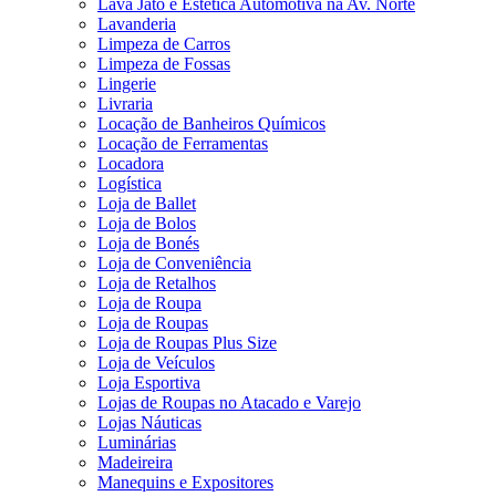
Lava Jato e Estética Automotiva na Av. Norte
Lavanderia
Limpeza de Carros
Limpeza de Fossas
Lingerie
Livraria
Locação de Banheiros Químicos
Locação de Ferramentas
Locadora
Logística
Loja de Ballet
Loja de Bolos
Loja de Bonés
Loja de Conveniência
Loja de Retalhos
Loja de Roupa
Loja de Roupas
Loja de Roupas Plus Size
Loja de Veículos
Loja Esportiva
Lojas de Roupas no Atacado e Varejo
Lojas Náuticas
Luminárias
Madeireira
Manequins e Expositores