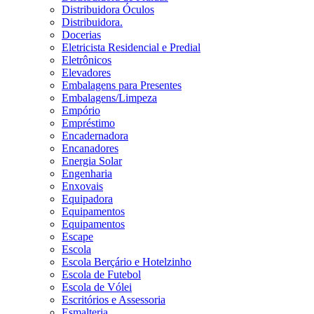
Distribuidora Óculos
Distribuidora.
Docerias
Eletricista Residencial e Predial
Eletrônicos
Elevadores
Embalagens para Presentes
Embalagens/Limpeza
Empório
Empréstimo
Encadernadora
Encanadores
Energia Solar
Engenharia
Enxovais
Equipadora
Equipamentos
Equipamentos
Escape
Escola
Escola Berçário e Hotelzinho
Escola de Futebol
Escola de Vólei
Escritórios e Assessoria
Esmalteria