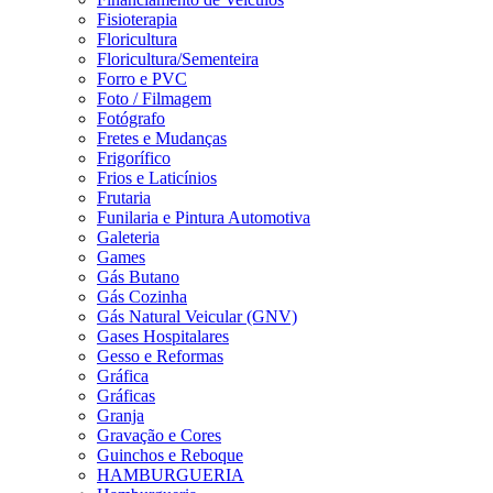
Fisioterapia
Floricultura
Floricultura/Sementeira
Forro e PVC
Foto / Filmagem
Fotógrafo
Fretes e Mudanças
Frigorífico
Frios e Laticínios
Frutaria
Funilaria e Pintura Automotiva
Galeteria
Games
Gás Butano
Gás Cozinha
Gás Natural Veicular (GNV)
Gases Hospitalares
Gesso e Reformas
Gráfica
Gráficas
Granja
Gravação e Cores
Guinchos e Reboque
HAMBURGUERIA