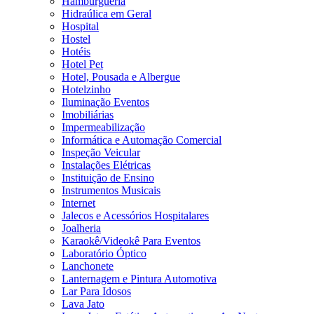
Hamburgueria
Hidraúlica em Geral
Hospital
Hostel
Hotéis
Hotel Pet
Hotel, Pousada e Albergue
Hotelzinho
Iluminação Eventos
Imobiliárias
Impermeabilização
Informática e Automação Comercial
Inspeção Veicular
Instalações Elétricas
Instituição de Ensino
Instrumentos Musicais
Internet
Jalecos e Acessórios Hospitalares
Joalheria
Karaokê/Videokê Para Eventos
Laboratório Óptico
Lanchonete
Lanternagem e Pintura Automotiva
Lar Para Idosos
Lava Jato