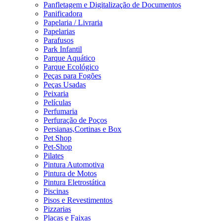
Panfletagem e Digitalização de Documentos
Panificadora
Papelaria / Livraria
Papelarias
Parafusos
Park Infantil
Parque Aquático
Parque Ecológico
Peças para Fogões
Peças Usadas
Peixaria
Películas
Perfumaria
Perfuração de Poços
Persianas,Cortinas e Box
Pet Shop
Pet-Shop
Pilates
Pintura Automotiva
Pintura de Motos
Pintura Eletrostática
Piscinas
Pisos e Revestimentos
Pizzarias
Placas e Faixas