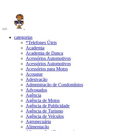
Toggle
navigation
categorias
*Telefones Úteis
Academia
Academia de Dança
Acessórios Automotivos
Acessórios Automotivos
Acessórios para Motos
Açougue
Adesivação
Admnistração de Condomínios
Advogados
Agência
Agência de Motos
Agência de Publicidade
Agência de Turismo
Agência de Veículos
Agropecuária
Alimentação