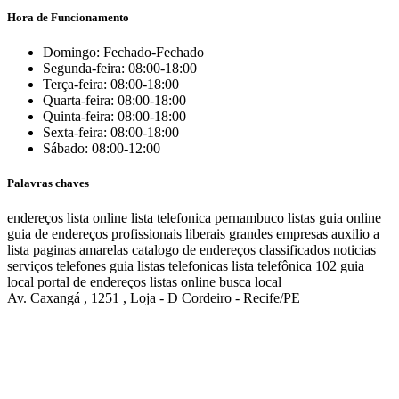
Hora de Funcionamento
Domingo: Fechado-Fechado
Segunda-feira: 08:00-18:00
Terça-feira: 08:00-18:00
Quarta-feira: 08:00-18:00
Quinta-feira: 08:00-18:00
Sexta-feira: 08:00-18:00
Sábado: 08:00-12:00
Palavras chaves
endereços
lista online
lista telefonica
pernambuco listas
guia online
guia de endereços
profissionais liberais
grandes empresas
auxilio a
lista
paginas amarelas
catalogo de endereços
classificados
noticias
serviços
telefones
guia
listas telefonicas
lista telefônica
102
guia
local
portal de endereços
listas online
busca local
Av. Caxangá , 1251 , Loja - D Cordeiro - Recife/PE