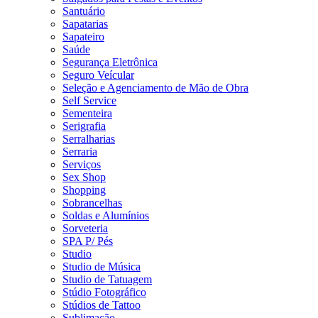
Santuário
Sapatarias
Sapateiro
Saúde
Segurança Eletrônica
Seguro Veícular
Seleção e Agenciamento de Mão de Obra
Self Service
Sementeira
Serigrafia
Serralharias
Serraria
Serviços
Sex Shop
Shopping
Sobrancelhas
Soldas e Alumínios
Sorveteria
SPA P/ Pés
Studio
Studio de Música
Studio de Tatuagem
Stúdio Fotográfico
Stúdios de Tattoo
Sublimação