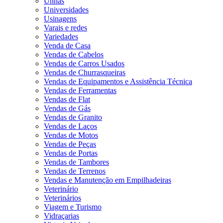
Unhas
Universidades
Usinagens
Varais e redes
Variedades
Venda de Casa
Vendas de Cabelos
Vendas de Carros Usados
Vendas de Churrasqueiras
Vendas de Equipamentos e Assistência Técnica
Vendas de Ferramentas
Vendas de Flat
Vendas de Gás
Vendas de Granito
Vendas de Laços
Vendas de Motos
Vendas de Peças
Vendas de Portas
Vendas de Tambores
Vendas de Terrenos
Vendas e Manutenção em Empilhadeiras
Veterinário
Veterinários
Viagem e Turismo
Vidraçarias