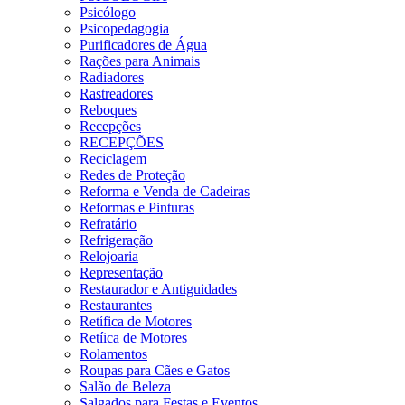
Psicólogo
Psicopedagogia
Purificadores de Água
Rações para Animais
Radiadores
Rastreadores
Reboques
Recepções
RECEPÇÕES
Reciclagem
Redes de Proteção
Reforma e Venda de Cadeiras
Reformas e Pinturas
Refratário
Refrigeração
Relojoaria
Representação
Restaurador e Antiguidades
Restaurantes
Retífica de Motores
Retíica de Motores
Rolamentos
Roupas para Cães e Gatos
Salão de Beleza
Salgados para Festas e Eventos