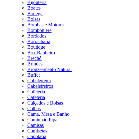
Bijouteria
Boates
Bodega
Bolsas
Bombas e Motores
Bomboniere
Bordados
Borracharia
Boutique
Box Banheiro
Brechó
Brindes
Bronzeamento Natural
Buffet
Cabeleireiro
Cabeleireiros
Cafeteria
Cafeteria
Calçados e Bolsas
Calhas
Cama, Mesa e Banho
Caminhão Pipa
Camisas
Camisetas
Capotaria