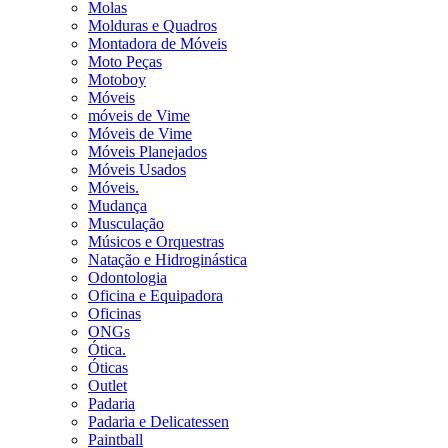
Molas
Molduras e Quadros
Montadora de Móveis
Moto Peças
Motoboy
Móveis
móveis de Vime
Móveis de Vime
Móveis Planejados
Móveis Usados
Móveis.
Mudança
Musculação
Músicos e Orquestras
Natação e Hidroginástica
Odontologia
Oficina e Equipadora
Oficinas
ONGs
Ótica.
Óticas
Outlet
Padaria
Padaria e Delicatessen
Paintball