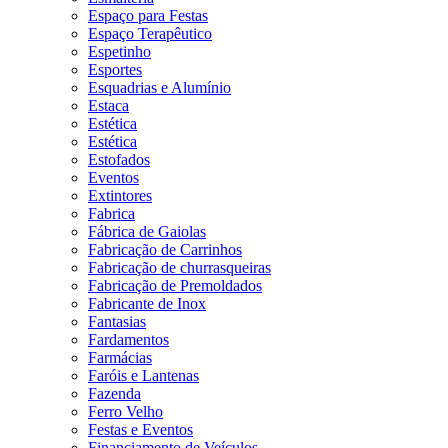
Espaço para Festas
Espaço Terapêutico
Espetinho
Esportes
Esquadrias e Alumínio
Estaca
Estética
Estética
Estofados
Eventos
Extintores
Fabrica
Fábrica de Gaiolas
Fabricação de Carrinhos
Fabricação de churrasqueiras
Fabricação de Premoldados
Fabricante de Inox
Fantasias
Fardamentos
Farmácias
Faróis e Lantenas
Fazenda
Ferro Velho
Festas e Eventos
Financiamento de Veículos